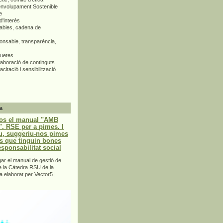
envolupament Sostenible
e
d'interès
bles, cadena de
nsable, transparència,
quetes
aboració de continguts
citació i sensibilització
a
os el manual "AMB
 RSE per a pimes. I
u, suggeriu-nos pimes
s que tinguin bones
esponsabilitat social
r el manual de gestió de
e la Càtedra RSU de la
a elaborat per Vector5 |