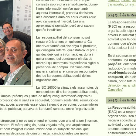
consistia sobretot a sensibilitzar-la, donar-
transports
,
turístic.
li més informació i confiar que, amb
aquesta informació, prendria decisions
[ca] Què és la Re
més alineades amb els seus valors i que
això canviaria el mercat. Era una
La
Responsabilita
aproximació raonable, però avui sabem
(RSC) és la respon
que és insuficient.
organització, sigui 
envers la societat 
La responsabilitat del consum no pot
activitat i per la co
recaure únicament en qui compra. Cal
comuns que afecten 
observar també qui dissenya el producte,
de la societat i del
qui configura l’oferta, qui estableix el preu,
qui decideix quina informació es dona i
En el seu màxim ni
quina s’omet, qui construeix el relat de
conforma una
emp
marca i qui determina l’experiència digital o
propòsit
, entenen
presencial de compra. Dit d’una altra
l’adopció d’un mod
manera: cal mirar el consum responsable
excel·lència socia
des de la responsabilitat social de les
compartit
, és a di
organitzacions.
alhora, per a tots e
definició més àmpl
La ISO 26000 ja situava els assumptes de
Canyelles
]
consumidors dins la responsabilitat social,
 àmplia: pràctiques justes de màrqueting, informació objectiva i
 protecció de la salut i la seguretat, consum sostenible, resolució de
[es] Qué es la Re
dades, accés a serveis essencials i atenció a persones consumidores
La
Responsabilida
de publicitat; parlava de la relació sencera entre l’organització i
(RSC) es la respo
organización, sea m
hacia la sociedad 
 màrqueting ja no es pot entendre només com una eina per informar,
actividad y por la 
 vendre. El màrqueting és, cada vegada més, una arquitectura
asuntos comunes q
repte: hem imaginat el consumidor com un subjecte racional que
sostenibilidad del 
Però les decisions de consum estan condicionades per molts