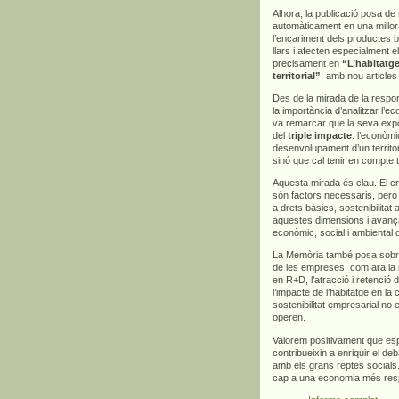
Alhora, la publicació posa d
automàticament en una millora
l’encariment dels productes bà
llars i afecten especialment 
precisament en
“L’habitatge
territorial”
, amb nou articles
Des de la mirada de la respons
la importància d’analitzar l’
va remarcar que la seva exp
del
triple impacte
: l’econòmi
desenvolupament d’un territor
sinó que cal tenir en compte 
Aquesta mirada és clau. El cre
són factors necessaris, però
a drets bàsics, sostenibilitat
aquestes dimensions i avança
econòmic, social i ambiental 
La Memòria també posa sobre l
de les empreses, com ara la m
en R+D, l’atracció i retenció d
l’impacte de l’habitatge en la
sostenibilitat empresarial no 
operen.
Valorem positivament que es
contribueixin a enriquir el deb
amb els grans reptes socials.
cap a una economia més respo