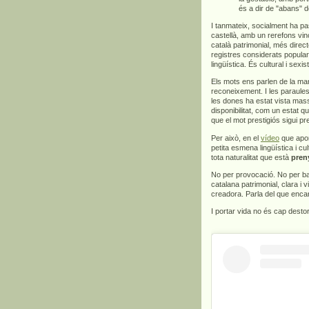
és a dir de "abans" d
I tanmateix, socialment ha pa
castellà, amb un rerefons vinc
català patrimonial, més direct
registres considerats popula
lingüística. És cultural i sexis
Els mots ens parlen de la man
reconeixement. I les paraules
les dones ha estat vista mas
disponibilitat, com un estat q
que el mot prestigiós sigui p
Per això, en el
vídeo
que apor
petita esmena lingüística i c
tota naturalitat que està
pren
No per provocació. No per bar
catalana patrimonial, clara i v
creadora. Parla del que encar
I portar vida no és cap dest