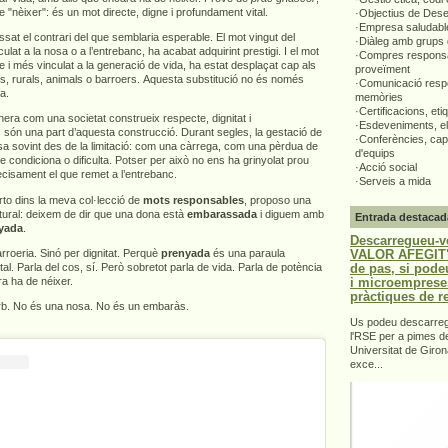
e "nèixer": és un mot directe, digne i profundament vital.
·Objectius de Des
·Empresa saludabl
ssat el contrari del que semblaria esperable. El mot vingut del
·Diàleg amb grups 
ulat a la nosa o a l’entrebanc, ha acabat adquirint prestigi. I el mot
·Compres responsa
e i més vinculat a la generació de vida, ha estat desplaçat cap als
proveïment
rs, rurals, animals o barroers. Aquesta substitució no és només
·Comunicació respo
ta.
memòries
·Certificacions, eti
era com una societat construeix respecte, dignitat i
·Esdeveniments, el
 són una part d’aquesta construcció. Durant segles, la gestació de
·Conferències, capa
sa sovint des de la limitació: com una càrrega, com una pèrdua de
d'equips
ue condiciona o dificulta. Potser per això no ens ha grinyolat prou
·Acció social
recisament el que remet a l’entrebanc.
·Serveis a mida
to dins la meva col·lecció de
mots responsables
, proposo una
ultural: deixem de dir que una dona està
embarassada
i diguem amb
Entrada destacad
yada
.
Descarregueu-v
VALOR AFEGIT".
roeria. Sinó per dignitat. Perquè
prenyada
és una paraula
de pas, si pode
ital. Parla del cos, sí. Però sobretot parla de vida. Parla de potència
i microemprese
a ha de néixer.
pràctiques de r
orb. No és una nosa. No és un embaràs.
Us podeu descarrega
l'RSE per a pimes d
Universitat de Giron
exce...