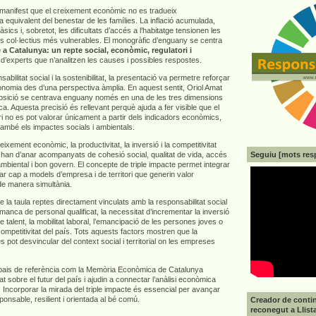
e manifest que el creixement econòmic no es tradueix
 equivalent del benestar de les famílies. La inflació acumulada,
sics i, sobretot, les dificultats d’accés a l’habitatge tensionen les
els col·lectius més vulnerables. El monogràfic d’enguany se centra
 a Catalunya: un repte social, econòmic, regulatori i
 d’experts que n’analitzen les causes i possibles respostes.
abilitat social i la sostenibilitat, la presentació va permetre reforçar
economia des d’una perspectiva àmplia. En aquest sentit, Oriol Amat
osició se centrava enguany només en una de les tres dimensions
ca. Aquesta precisió és rellevant perquè ajuda a fer visible que el
i no es pot valorar únicament a partir dels indicadors econòmics,
també els impactes socials i ambientals.
ixement econòmic, la productivitat, la inversió i la competitivitat
Seguiu [mots res
 han d’anar acompanyats de cohesió social, qualitat de vida, accés
 ambiental i bon govern. El concepte de triple impacte permet integrar
r cap a models d’empresa i de territori que generin valor
de manera simultània.
a taula reptes directament vinculats amb la responsabilitat social
anca de personal qualificat, la necessitat d’incrementar la inversió
e talent, la mobilitat laboral, l’emancipació de les persones joves o
 competitivitat del país. Tots aquests factors mostren que la
es pot desvincular del context social i territorial on les empreses
pais de referència com la Memòria Econòmica de Catalunya
at sobre el futur del país i ajudin a connectar l’anàlisi econòmica
 Incorporar la mirada del triple impacte és essencial per avançar
nsable, resilient i orientada al bé comú.
Creador de contin
reconegut a Llist