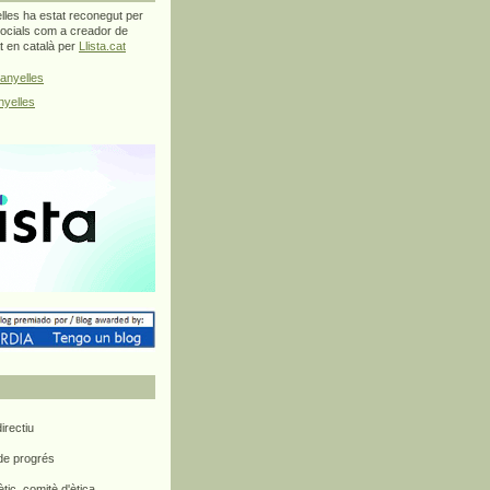
les ha estat reconegut per
ocials com a creador de
at en català per
Llista.cat
anyelles
yelles
rectiu
 de progrés
ètic, comitè d'ètica