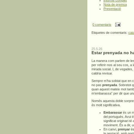
Informe complet
Nota de premsa
Presentació
0 comentaris
Etiquetes de comentaris:
cat
25.5.26
Estar prenyada no h
La manera com parlem de les
per referir-nos al seu cos, a
mirada social. I, de vegades,
caldria revisar.
Sempre m’ha sobtat que en c
no pas
prenyada
. Sobretot 
quan aquest mateix mot també 
m’embarassa” per dir que un
Només aquesta doble sorpresa
és molt significativa.
Embarassar
és un mo
del portuguès. Avui é
significat originari té
moviment. És a dir, 
En canvi,
prenyar
és 
la gestació, amb por