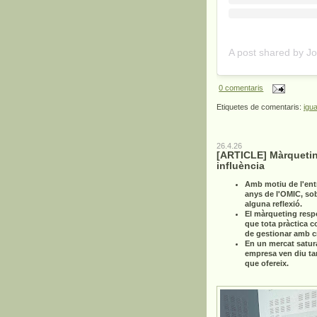
0 comentaris
Etiquetes de comentaris:
igua
26.4.26
[ARTICLE] Màrquetin
influència
Amb motiu de l'ent
anys de l'OMIC, so
alguna reflexió.
El màrqueting resp
que tota pràctica c
de gestionar amb cri
En un mercat satur
empresa ven diu ta
que ofereix.