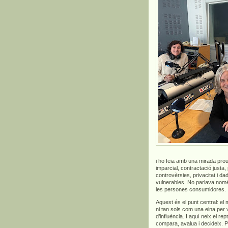
i ho feia amb una mirada prou
imparcial, contractació justa,
controvèrsies, privacitat i 
vulnerables. No parlava només 
les persones consumidores.
Aquest és el punt central: el
ni tan sols com una eina per
d’influència. I aquí neix el 
compara, avalua i decideix. 