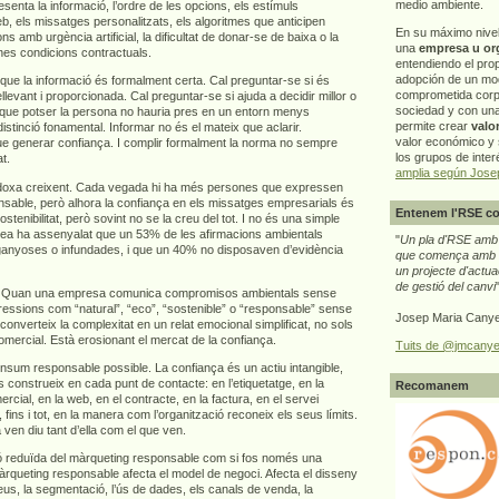
medio ambiente.
senta la informació, l’ordre de les opcions, els estímuls
b, els missatges personalitzats, els algoritmes que anticipen
En su máximo nive
 amb urgència artificial, la dificultat de donar-se de baixa o la
una
empresa u or
nes condicions contractuals.
entendiendo el pro
adopción de un mo
r que la informació és formalment certa. Cal preguntar-se si és
comprometida corp
levant i proporcionada. Cal preguntar-se si ajuda a decidir millor o
sociedad y con un
que potser la persona no hauria pres en un entorn menys
permite crear
valo
istinció fonamental. Informar no és el mateix que aclarir.
valor económico y s
e generar confiança. I complir formalment la norma no sempre
los grupos de interé
t.
amplia según Jose
doxa creixent. Cada vegada hi ha més persones que expressen
nsable, però alhora la confiança en els missatges empresarials és
Entenem l'RSE co
ostenibilitat, però sovint no se la creu del tot. I no és una simple
pea ha assenyalat que un 53% de les afirmacions ambientals
"
Un pla d'RSE amb g
ganyoses o infundades, i que un 40% no disposaven d’evidència
que comença amb e
un projecte d'actua
de gestió del canvi
ça. Quan una empresa comunica compromisos ambientals sense
ressions com “natural”, “eco”, “sostenible” o “responsable” sense
Josep Maria Canye
n converteix la complexitat en un relat emocional simplificat, no sols
omercial. Està erosionant el mercat de la confiança.
Tuits de @jmcanye
nsum responsable possible. La confiança és un actiu intangible,
 construeix en cada punt de contacte: en l’etiquetatge, en la
Recomanem
ercial, en la web, en el contracte, en la factura, en el servei
 fins i tot, en la manera com l’organització reconeix els seus límits.
n diu tant d’ella com el que ven.
ió reduïda del màrqueting responsable com si fos només una
àrqueting responsable afecta el model de negoci. Afecta el disseny
reus, la segmentació, l’ús de dades, els canals de venda, la