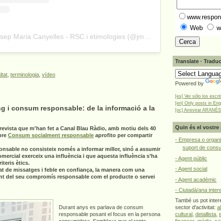
www.respons
Web
w
A post shared by Josep Maria Canyelles - RSC i etimologies (@jmcanyelles)
Translate · Traduc
ltat
,
terminologia
,
vídeo
Powered by
[es] Ver sólo los escri
[en] Only posts in Eng
g i consum responsable: de la informació a la
[oc] Arrevirar ARANÉS
Quin és el vostre 
revista que m'han fet a Canal Blau Ràdio, amb motiu dels 40
bre
Consum socialment responsable
aprofito per compartir
- Empresa o organi
suport de cons
onsable no consisteix només a informar millor, sinó a assumir
omercial exerceix una influència i que aquesta influència s’ha
- Agent públic
teris ètics.
- Agent social
at de missatges i feble en confiança, la manera com una
nt del seu compromís responsable com el producte o servei
- Agent acadèmic
- Ciutadà/ana inter
També us pot intere
Durant anys es parlava de consum
sector d'activitat:
a
responsable posant el focus en la persona
cultural
,
detallista
,
consumidora. Semblava que el repte
financer
,
mèdia
,
sa