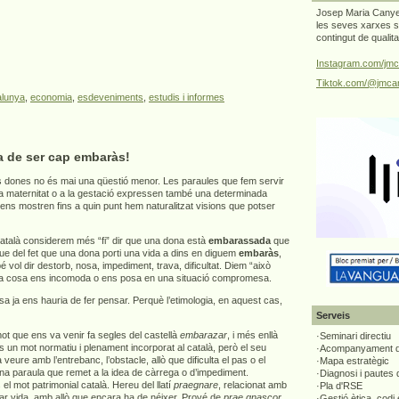
Josep Maria Canyel
les seves xarxes s
contingut de qualit
Instagram.com/jmc
Tiktok.com/@jmcan
alunya
,
economia
,
esdeveniments
,
estudis i informes
a de ser cap embaràs!
 dones no és mai una qüestió menor. Les paraules que fem servir
 la maternitat o a la gestació expressen també una determinada
 ens mostren fins a quin punt hem naturalitzat visions que potser
atalà considerem més “fi” dir que una dona està
embarassada
que
que del fet que una dona porti una vida a dins en diguem
embaràs
,
vol dir destorb, nosa, impediment, trava, dificultat. Diem “això
a cosa ens incomoda o ens posa en una situació compromesa.
 ja ens hauria de fer pensar. Perquè l’etimologia, en aquest cas,
Serveis
t que ens va venir fa segles del castellà
embarazar
, i més enllà
·Seminari directiu
s un mot normatiu i plenament incorporat al català, però el seu
·Acompanyament di
 a veure amb l’entrebanc, l’obstacle, allò que dificulta el pas o el
·Mapa estratègic
una paraula que remet a la idea de càrrega o d’impediment.
·Diagnosi i pautes
el mot patrimonial català. Hereu del llatí
praegnare
, relacionat amb
·Pla d'RSE
tar vida, amb allò que encara ha de néixer. Prové de
prae gnascor
,
·Gestió ètica, codi 