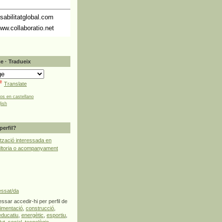
abilitatglobal.com
ww.collaboratio.net
e · Tradueix
Translate
tos en castellano
lish
perfil?
tzació interessada en
ultoria o acompanyament
essat/da
ssar accedir-hi per perfil de
limentació
,
construcció
,
educatiu
,
energètic
,
esportiu
,
lut
,
social
,
tecnològic
,