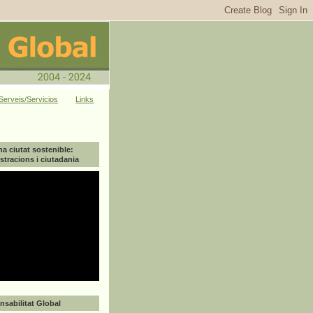
Serveis/Servicios
Links
na ciutat sostenible:
tracions i ciutadania
sabilitat Global