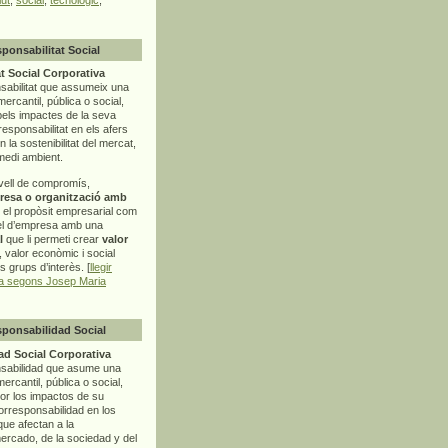
sponsabilitat Social
t Social Corporativa
sabilitat que assumeix una
mercantil, pública o social,
pels impactes de la seva
rresponsabilitat en els afers
la sostenibilitat del mercat,
 medi ambient.
vell de compromís,
resa o organització amb
t el propòsit empresarial com
el d’empresa amb una
l
que li permeti crear
valor
r, valor econòmic i social
ls grups d’interès. [
llegir
ia segons Josep Maria
sponsabilidad Social
d Social Corporativa
nsabilidad que asume una
ercantil, pública o social,
por los impactos de su
corresponsabilidad en los
ue afectan a la
mercado, de la sociedad y del