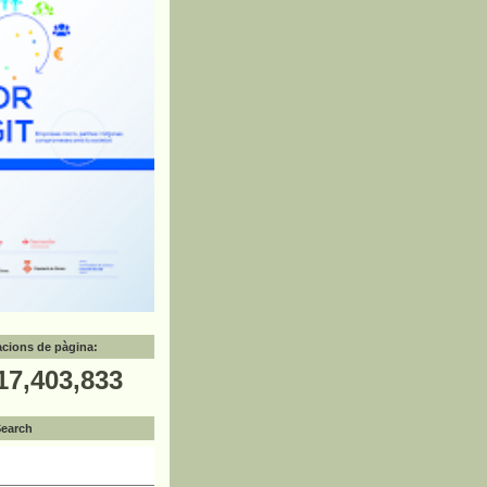
zacions de pàgina:
17,403,833
Search