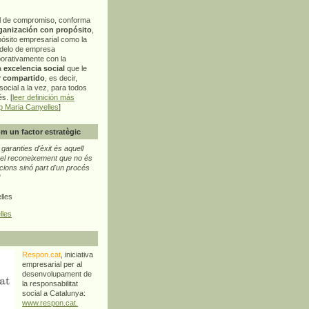
l de compromiso, conforma
ganización con propósito
,
pósito empresarial como la
delo de empresa
orativamente con la
a
excelencia social
que le
r compartido
, es decir,
ocial a la vez, para todos
s. [
leer definición más
p Maria Canyelles
]
m un factor estratègic
aranties d'èxit és aquell
l reconeixement que no és
cions sinó part d'un procés
"
lles
lles
Respon.cat
, iniciativa
empresarial per al
desenvolupament de
la responsabilitat
social a Catalunya:
www.respon.cat.