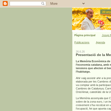
Pàgina principal
Josep M
Publicacions
Agenda
26.6.26
Presentació de la M
La Memòria Econòmica de C
l’economia catalana, amb mi
tensions que afecten el bene
l’habitatge.
Ahir vaig assistir ahir a la pr
elaborada per les Cambres de 
va comptar amb la participac
Cambres de Catalunya; Carme
Oriol Amat, catedràtic de la 
La Memòria assenyala que Cat
sobre de la zona euro, i un 
creixement s’ha recolzat en un
l’ocupació, fet que apunta ca