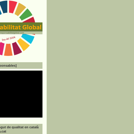
ponsables]
gut de qualitat en català
a.cat