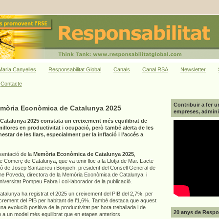
aria Canyelles
Responsabilitat Global
Canals
Canal RSA
Newsletter
Contacte
Contribuir a fer u
emòria Econòmica de Catalunya 2025
empreses, adminis
atalunya 2025 constata un creixement més equilibrat de
llores en productivitat i ocupació, però també alerta de les
star de les llars, especialment per la inflació i l’accés a
esentació de la
Memòria Econòmica de Catalunya 2025
,
Comerç de Catalunya, que va tenir lloc a la Llotja de Mar. L’acte
ió de Josep Santacreu i Bonjoch, president del Consell General de
 Poveda, directora de la Memòria Econòmica de Catalunya; i
Universitat Pompeu Fabra i col·laborador de la publicació.
alunya ha registrat el 2025 un creixement del PIB del 2,7%, per
increment del PIB per habitant de l’1,6%. També destaca que aquest
a evolució positiva de la productivitat per hora treballada i de
20 anys de Respon
p a un model més equilibrat que en etapes anteriors.