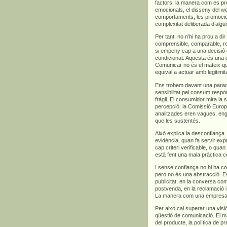
factors: la manera com es pre
emocionals, el disseny del we
comportaments, les promocions
complexitat deliberada d’algu
Per tant, no n’hi ha prou a di
comprensible, comparable, rel
si empeny cap a una decisió 
condicionat. Aquesta és una d
Comunicar no és el mateix qu
equival a actuar amb legitimita
Ens trobem davant una para
sensibilitat pel consum respo
fràgil. El consumidor mira la s
percepció: la Comissió Euro
analitzades eren vagues, en
que les sustentés.
Això explica la desconfian
evidència, quan fa servir exp
cap criteri verificable, o qua
està fent una mala pràctica c
I sense confiança no hi ha co
però no és una abstracció. Es
publicitat, en la conversa com
postvenda, en la reclamació i,
La manera com una empresa ve
Per això cal superar una vis
qüestió de comunicació. El m
del producte, la política de p