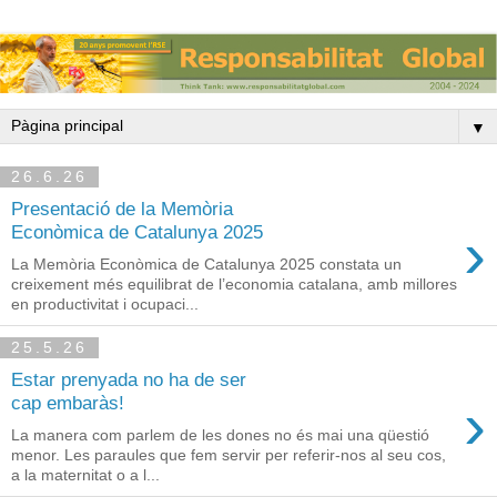
▼
26.6.26
Presentació de la Memòria
›
Econòmica de Catalunya 2025
La Memòria Econòmica de Catalunya 2025 constata un
creixement més equilibrat de l’economia catalana, amb millores
en productivitat i ocupaci...
25.5.26
Estar prenyada no ha de ser
›
cap embaràs!
La manera com parlem de les dones no és mai una qüestió
menor. Les paraules que fem servir per referir-nos al seu cos,
a la maternitat o a l...