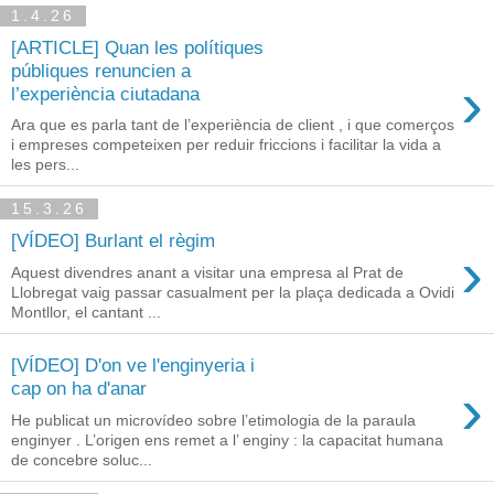
1.4.26
[ARTICLE] Quan les polítiques
públiques renuncien a
›
l’experiència ciutadana
Ara que es parla tant de l’experiència de client , i que comerços
i empreses competeixen per reduir friccions i facilitar la vida a
les pers...
15.3.26
[VÍDEO] Burlant el règim
›
Aquest divendres anant a visitar una empresa al Prat de
Llobregat vaig passar casualment per la plaça dedicada a Ovidi
Montllor, el cantant ...
[VÍDEO] D'on ve l'enginyeria i
›
cap on ha d'anar
He publicat un microvídeo sobre l’etimologia de la paraula
enginyer . L’origen ens remet a l’ enginy : la capacitat humana
de concebre soluc...