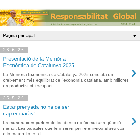
▼
26.6.26
Presentació de la Memòria
›
Econòmica de Catalunya 2025
La Memòria Econòmica de Catalunya 2025 constata un
creixement més equilibrat de l’economia catalana, amb millores
en productivitat i ocupaci...
25.5.26
Estar prenyada no ha de ser
›
cap embaràs!
La manera com parlem de les dones no és mai una qüestió
menor. Les paraules que fem servir per referir-nos al seu cos,
a la maternitat o a l...