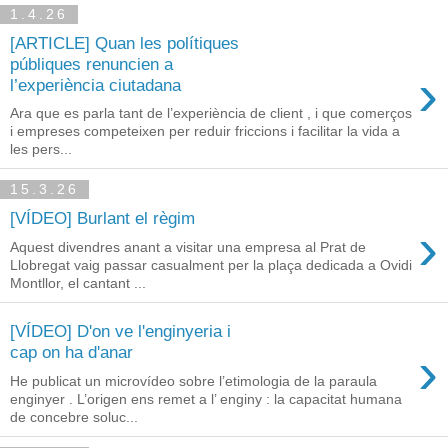
1.4.26
[ARTICLE] Quan les polítiques
públiques renuncien a
›
l’experiència ciutadana
Ara que es parla tant de l’experiència de client , i que comerços
i empreses competeixen per reduir friccions i facilitar la vida a
les pers...
15.3.26
[VÍDEO] Burlant el règim
›
Aquest divendres anant a visitar una empresa al Prat de
Llobregat vaig passar casualment per la plaça dedicada a Ovidi
Montllor, el cantant ...
[VÍDEO] D'on ve l'enginyeria i
›
cap on ha d'anar
He publicat un microvídeo sobre l’etimologia de la paraula
enginyer . L’origen ens remet a l’ enginy : la capacitat humana
de concebre soluc...