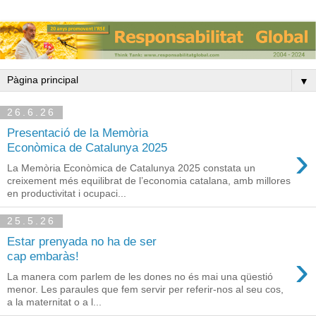
▼
26.6.26
Presentació de la Memòria
›
Econòmica de Catalunya 2025
La Memòria Econòmica de Catalunya 2025 constata un
creixement més equilibrat de l’economia catalana, amb millores
en productivitat i ocupaci...
25.5.26
Estar prenyada no ha de ser
›
cap embaràs!
La manera com parlem de les dones no és mai una qüestió
menor. Les paraules que fem servir per referir-nos al seu cos,
a la maternitat o a l...