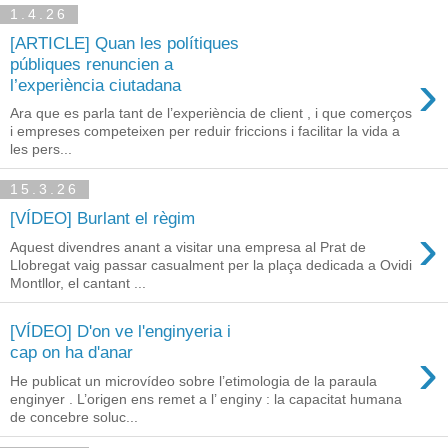
1.4.26
[ARTICLE] Quan les polítiques
públiques renuncien a
›
l’experiència ciutadana
Ara que es parla tant de l’experiència de client , i que comerços
i empreses competeixen per reduir friccions i facilitar la vida a
les pers...
15.3.26
[VÍDEO] Burlant el règim
›
Aquest divendres anant a visitar una empresa al Prat de
Llobregat vaig passar casualment per la plaça dedicada a Ovidi
Montllor, el cantant ...
[VÍDEO] D'on ve l'enginyeria i
›
cap on ha d'anar
He publicat un microvídeo sobre l’etimologia de la paraula
enginyer . L’origen ens remet a l’ enginy : la capacitat humana
de concebre soluc...