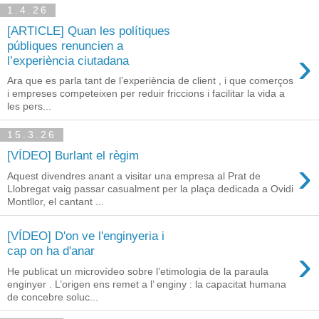
1.4.26
[ARTICLE] Quan les polítiques
públiques renuncien a
›
l’experiència ciutadana
Ara que es parla tant de l’experiència de client , i que comerços
i empreses competeixen per reduir friccions i facilitar la vida a
les pers...
15.3.26
[VÍDEO] Burlant el règim
›
Aquest divendres anant a visitar una empresa al Prat de
Llobregat vaig passar casualment per la plaça dedicada a Ovidi
Montllor, el cantant ...
[VÍDEO] D'on ve l'enginyeria i
›
cap on ha d'anar
He publicat un microvídeo sobre l’etimologia de la paraula
enginyer . L’origen ens remet a l’ enginy : la capacitat humana
de concebre soluc...