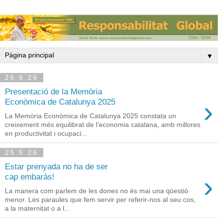
▼
26.6.26
Presentació de la Memòria
›
Econòmica de Catalunya 2025
La Memòria Econòmica de Catalunya 2025 constata un
creixement més equilibrat de l’economia catalana, amb millores
en productivitat i ocupaci...
25.5.26
Estar prenyada no ha de ser
›
cap embaràs!
La manera com parlem de les dones no és mai una qüestió
menor. Les paraules que fem servir per referir-nos al seu cos,
a la maternitat o a l...