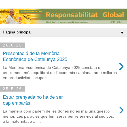
▼
26.6.26
Presentació de la Memòria
›
Econòmica de Catalunya 2025
La Memòria Econòmica de Catalunya 2025 constata un
creixement més equilibrat de l’economia catalana, amb millores
en productivitat i ocupaci...
25.5.26
Estar prenyada no ha de ser
›
cap embaràs!
La manera com parlem de les dones no és mai una qüestió
menor. Les paraules que fem servir per referir-nos al seu cos,
a la maternitat o a l...