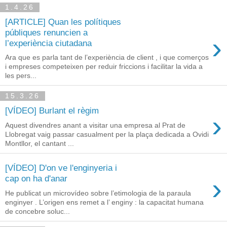
1.4.26
[ARTICLE] Quan les polítiques
públiques renuncien a
›
l’experiència ciutadana
Ara que es parla tant de l’experiència de client , i que comerços
i empreses competeixen per reduir friccions i facilitar la vida a
les pers...
15.3.26
[VÍDEO] Burlant el règim
›
Aquest divendres anant a visitar una empresa al Prat de
Llobregat vaig passar casualment per la plaça dedicada a Ovidi
Montllor, el cantant ...
[VÍDEO] D'on ve l'enginyeria i
›
cap on ha d'anar
He publicat un microvídeo sobre l’etimologia de la paraula
enginyer . L’origen ens remet a l’ enginy : la capacitat humana
de concebre soluc...