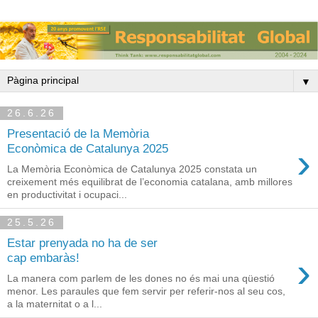
▼
26.6.26
Presentació de la Memòria
›
Econòmica de Catalunya 2025
La Memòria Econòmica de Catalunya 2025 constata un
creixement més equilibrat de l’economia catalana, amb millores
en productivitat i ocupaci...
25.5.26
Estar prenyada no ha de ser
›
cap embaràs!
La manera com parlem de les dones no és mai una qüestió
menor. Les paraules que fem servir per referir-nos al seu cos,
a la maternitat o a l...