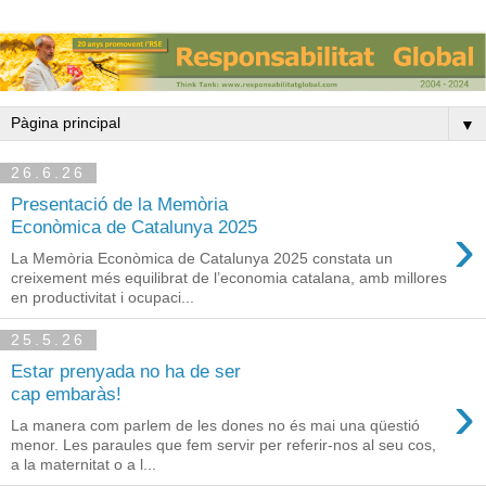
▼
26.6.26
Presentació de la Memòria
›
Econòmica de Catalunya 2025
La Memòria Econòmica de Catalunya 2025 constata un
creixement més equilibrat de l’economia catalana, amb millores
en productivitat i ocupaci...
25.5.26
Estar prenyada no ha de ser
›
cap embaràs!
La manera com parlem de les dones no és mai una qüestió
menor. Les paraules que fem servir per referir-nos al seu cos,
a la maternitat o a l...