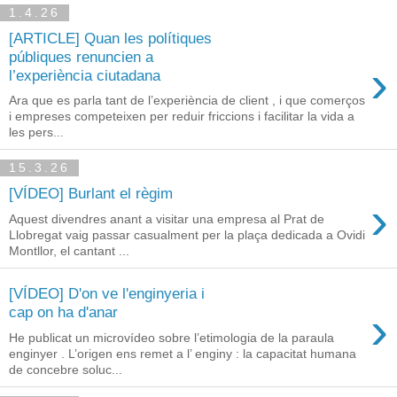
1.4.26
[ARTICLE] Quan les polítiques
públiques renuncien a
›
l’experiència ciutadana
Ara que es parla tant de l’experiència de client , i que comerços
i empreses competeixen per reduir friccions i facilitar la vida a
les pers...
15.3.26
[VÍDEO] Burlant el règim
›
Aquest divendres anant a visitar una empresa al Prat de
Llobregat vaig passar casualment per la plaça dedicada a Ovidi
Montllor, el cantant ...
[VÍDEO] D'on ve l'enginyeria i
›
cap on ha d'anar
He publicat un microvídeo sobre l’etimologia de la paraula
enginyer . L’origen ens remet a l’ enginy : la capacitat humana
de concebre soluc...