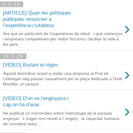
1.4.26
[ARTICLE] Quan les polítiques
públiques renuncien a
›
l’experiència ciutadana
Ara que es parla tant de l’experiència de client , i que comerços
i empreses competeixen per reduir friccions i facilitar la vida a
les pers...
15.3.26
[VÍDEO] Burlant el règim
›
Aquest divendres anant a visitar una empresa al Prat de
Llobregat vaig passar casualment per la plaça dedicada a Ovidi
Montllor, el cantant ...
[VÍDEO] D'on ve l'enginyeria i
›
cap on ha d'anar
He publicat un microvídeo sobre l’etimologia de la paraula
enginyer . L’origen ens remet a l’ enginy : la capacitat humana
de concebre soluc...