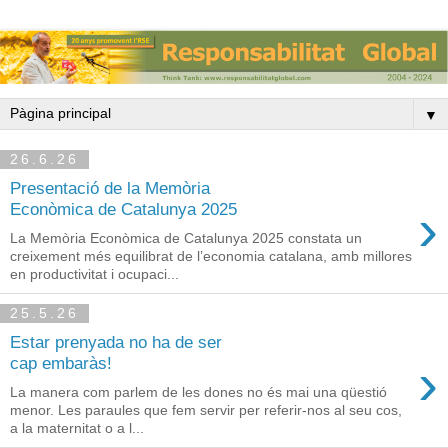
▼
26.6.26
Presentació de la Memòria
›
Econòmica de Catalunya 2025
La Memòria Econòmica de Catalunya 2025 constata un
creixement més equilibrat de l’economia catalana, amb millores
en productivitat i ocupaci...
25.5.26
Estar prenyada no ha de ser
›
cap embaràs!
La manera com parlem de les dones no és mai una qüestió
menor. Les paraules que fem servir per referir-nos al seu cos,
a la maternitat o a l...