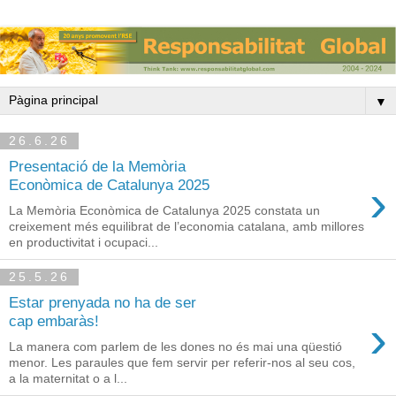
▼
26.6.26
Presentació de la Memòria
›
Econòmica de Catalunya 2025
La Memòria Econòmica de Catalunya 2025 constata un
creixement més equilibrat de l’economia catalana, amb millores
en productivitat i ocupaci...
25.5.26
Estar prenyada no ha de ser
›
cap embaràs!
La manera com parlem de les dones no és mai una qüestió
menor. Les paraules que fem servir per referir-nos al seu cos,
a la maternitat o a l...