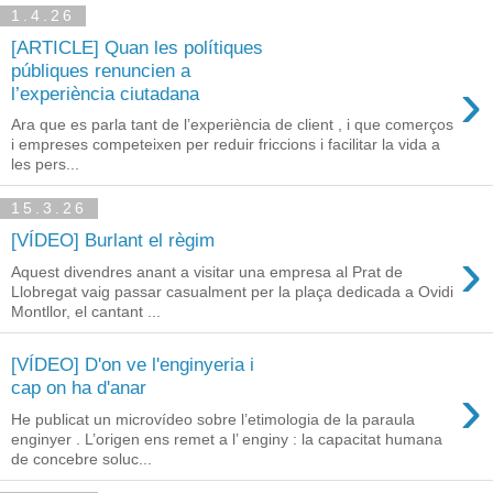
1.4.26
[ARTICLE] Quan les polítiques
públiques renuncien a
›
l’experiència ciutadana
Ara que es parla tant de l’experiència de client , i que comerços
i empreses competeixen per reduir friccions i facilitar la vida a
les pers...
15.3.26
[VÍDEO] Burlant el règim
›
Aquest divendres anant a visitar una empresa al Prat de
Llobregat vaig passar casualment per la plaça dedicada a Ovidi
Montllor, el cantant ...
[VÍDEO] D'on ve l'enginyeria i
›
cap on ha d'anar
He publicat un microvídeo sobre l’etimologia de la paraula
enginyer . L’origen ens remet a l’ enginy : la capacitat humana
de concebre soluc...