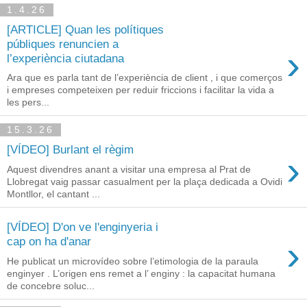
1.4.26
[ARTICLE] Quan les polítiques
públiques renuncien a
›
l’experiència ciutadana
Ara que es parla tant de l’experiència de client , i que comerços
i empreses competeixen per reduir friccions i facilitar la vida a
les pers...
15.3.26
[VÍDEO] Burlant el règim
›
Aquest divendres anant a visitar una empresa al Prat de
Llobregat vaig passar casualment per la plaça dedicada a Ovidi
Montllor, el cantant ...
[VÍDEO] D'on ve l'enginyeria i
›
cap on ha d'anar
He publicat un microvídeo sobre l’etimologia de la paraula
enginyer . L’origen ens remet a l’ enginy : la capacitat humana
de concebre soluc...