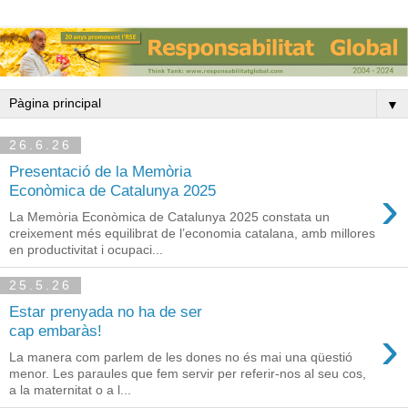
▼
26.6.26
Presentació de la Memòria
›
Econòmica de Catalunya 2025
La Memòria Econòmica de Catalunya 2025 constata un
creixement més equilibrat de l’economia catalana, amb millores
en productivitat i ocupaci...
25.5.26
Estar prenyada no ha de ser
›
cap embaràs!
La manera com parlem de les dones no és mai una qüestió
menor. Les paraules que fem servir per referir-nos al seu cos,
a la maternitat o a l...