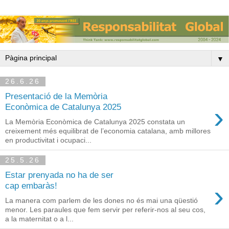
▼
26.6.26
Presentació de la Memòria
›
Econòmica de Catalunya 2025
La Memòria Econòmica de Catalunya 2025 constata un
creixement més equilibrat de l’economia catalana, amb millores
en productivitat i ocupaci...
25.5.26
Estar prenyada no ha de ser
›
cap embaràs!
La manera com parlem de les dones no és mai una qüestió
menor. Les paraules que fem servir per referir-nos al seu cos,
a la maternitat o a l...