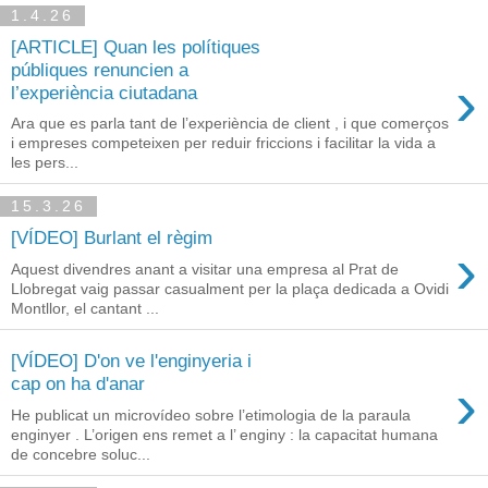
1.4.26
[ARTICLE] Quan les polítiques
públiques renuncien a
›
l’experiència ciutadana
Ara que es parla tant de l’experiència de client , i que comerços
i empreses competeixen per reduir friccions i facilitar la vida a
les pers...
15.3.26
[VÍDEO] Burlant el règim
›
Aquest divendres anant a visitar una empresa al Prat de
Llobregat vaig passar casualment per la plaça dedicada a Ovidi
Montllor, el cantant ...
[VÍDEO] D'on ve l'enginyeria i
›
cap on ha d'anar
He publicat un microvídeo sobre l’etimologia de la paraula
enginyer . L’origen ens remet a l’ enginy : la capacitat humana
de concebre soluc...