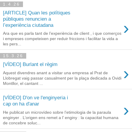
1.4.26
[ARTICLE] Quan les polítiques
públiques renuncien a
›
l’experiència ciutadana
Ara que es parla tant de l’experiència de client , i que comerços
i empreses competeixen per reduir friccions i facilitar la vida a
les pers...
15.3.26
[VÍDEO] Burlant el règim
›
Aquest divendres anant a visitar una empresa al Prat de
Llobregat vaig passar casualment per la plaça dedicada a Ovidi
Montllor, el cantant ...
[VÍDEO] D'on ve l'enginyeria i
›
cap on ha d'anar
He publicat un microvídeo sobre l’etimologia de la paraula
enginyer . L’origen ens remet a l’ enginy : la capacitat humana
de concebre soluc...