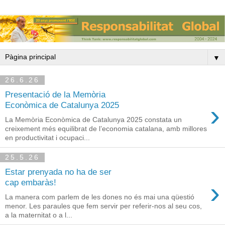
▼
26.6.26
Presentació de la Memòria
›
Econòmica de Catalunya 2025
La Memòria Econòmica de Catalunya 2025 constata un
creixement més equilibrat de l’economia catalana, amb millores
en productivitat i ocupaci...
25.5.26
Estar prenyada no ha de ser
›
cap embaràs!
La manera com parlem de les dones no és mai una qüestió
menor. Les paraules que fem servir per referir-nos al seu cos,
a la maternitat o a l...