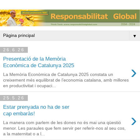
▼
26.6.26
Presentació de la Memòria
›
Econòmica de Catalunya 2025
La Memòria Econòmica de Catalunya 2025 constata un
creixement més equilibrat de l’economia catalana, amb millores
en productivitat i ocupaci...
25.5.26
Estar prenyada no ha de ser
›
cap embaràs!
La manera com parlem de les dones no és mai una qüestió
menor. Les paraules que fem servir per referir-nos al seu cos,
a la maternitat o a l...