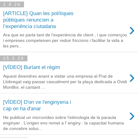
1.4.26
[ARTICLE] Quan les polítiques
públiques renuncien a
›
l’experiència ciutadana
Ara que es parla tant de l’experiència de client , i que comerços
i empreses competeixen per reduir friccions i facilitar la vida a
les pers...
15.3.26
[VÍDEO] Burlant el règim
›
Aquest divendres anant a visitar una empresa al Prat de
Llobregat vaig passar casualment per la plaça dedicada a Ovidi
Montllor, el cantant ...
[VÍDEO] D'on ve l'enginyeria i
›
cap on ha d'anar
He publicat un microvídeo sobre l’etimologia de la paraula
enginyer . L’origen ens remet a l’ enginy : la capacitat humana
de concebre soluc...