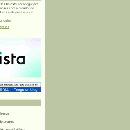
les ha estat reconegut per
ocials com a creador de
at en català per
Llista.cat
anyelles
yelles
rectiu
 de progrés
ètic, comitè d'ètica