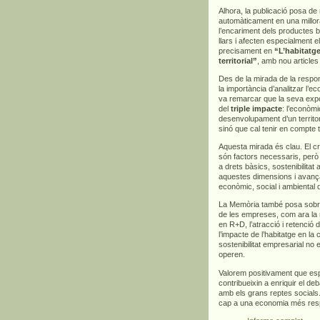
Alhora, la publicació posa d
automàticament en una millora
l’encariment dels productes bà
llars i afecten especialment 
precisament en
“L’habitatge
territorial”
, amb nou articles
Des de la mirada de la respons
la importància d’analitzar l’
va remarcar que la seva exp
del
triple impacte
: l’econòmi
desenvolupament d’un territor
sinó que cal tenir en compte 
Aquesta mirada és clau. El cre
són factors necessaris, però
a drets bàsics, sostenibilitat
aquestes dimensions i avança
econòmic, social i ambiental 
La Memòria també posa sobre l
de les empreses, com ara la m
en R+D, l’atracció i retenció d
l’impacte de l’habitatge en la
sostenibilitat empresarial no 
operen.
Valorem positivament que es
contribueixin a enriquir el deb
amb els grans reptes socials.
cap a una economia més respo