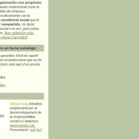
ganización con propósito
,
pósito empresarial como la
delo de empresa
orativamente con la
a
excelencia social
que le
r compartido
, es decir,
ocial a la vez, para todos
s. [
leer definición más
p Maria Canyelles
]
m un factor estratègic
aranties d'èxit és aquell
l reconeixement que no és
cions sinó part d'un procés
"
lles
lles
Respon.cat
, iniciativa
empresarial per al
desenvolupament de
la responsabilitat
social a Catalunya:
www.respon.cat.
Presentació:
[ca]
[es]