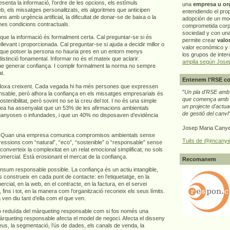
senta la informació, l’ordre de les opcions, els estímuls
una
empresa u or
b, els missatges personalitzats, els algoritmes que anticipen
entendiendo el pro
 amb urgència artificial, la dificultat de donar-se de baixa o la
adopción de un mo
nes condicions contractuals.
comprometida corp
sociedad y con un
r que la informació és formalment certa. Cal preguntar-se si és
permite crear
valo
levant i proporcionada. Cal preguntar-se si ajuda a decidir millor o
valor económico y s
que potser la persona no hauria pres en un entorn menys
los grupos de interé
istinció fonamental. Informar no és el mateix que aclarir.
amplia según Jose
e generar confiança. I complir formalment la norma no sempre
t.
Entenem l'RSE co
doxa creixent. Cada vegada hi ha més persones que expressen
"
Un pla d'RSE amb g
nsable, però alhora la confiança en els missatges empresarials és
que comença amb e
ostenibilitat, però sovint no se la creu del tot. I no és una simple
un projecte d'actua
pea ha assenyalat que un 53% de les afirmacions ambientals
de gestió del canvi
ganyoses o infundades, i que un 40% no disposaven d’evidència
Josep Maria Canye
ça. Quan una empresa comunica compromisos ambientals sense
Tuits de @jmcanye
ressions com “natural”, “eco”, “sostenible” o “responsable” sense
n converteix la complexitat en un relat emocional simplificat, no sols
omercial. Està erosionant el mercat de la confiança.
Recomanem
nsum responsable possible. La confiança és un actiu intangible,
 construeix en cada punt de contacte: en l’etiquetatge, en la
ercial, en la web, en el contracte, en la factura, en el servei
 fins i tot, en la manera com l’organització reconeix els seus límits.
n diu tant d’ella com el que ven.
ió reduïda del màrqueting responsable com si fos només una
àrqueting responsable afecta el model de negoci. Afecta el disseny
reus, la segmentació, l’ús de dades, els canals de venda, la