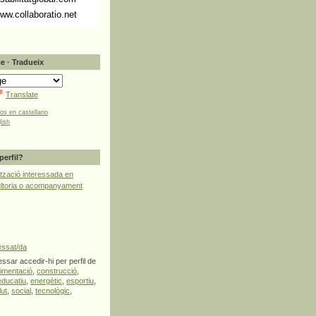
ww.collaboratio.net
e · Tradueix
Translate
tos en castellano
lish
perfil?
tzació interessada en
ultoria o acompanyament
essat/da
ssar accedir-hi per perfil de
limentació
,
construcció
,
educatiu
,
energètic
,
esportiu
,
lut
,
social
,
tecnològic
,