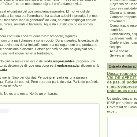
e "nèixer": és un mot directe, digne i profundament vital.
·Objectius de Des
·Empresa saludabl
ssat el contrari del que semblaria esperable. El mot vingut del
·Diàleg amb grups 
ulat a la nosa o a l’entrebanc, ha acabat adquirint prestigi. I el mot
·Compres responsa
e i més vinculat a la generació de vida, ha estat desplaçat cap als
proveïment
rs, rurals, animals o barroers. Aquesta substitució no és només
·Comunicació respo
ta.
memòries
·Certificacions, eti
era com una societat construeix respecte, dignitat i
·Esdeveniments, el
 són una part d’aquesta construcció. Durant segles, la gestació de
·Conferències, capa
sa sovint des de la limitació: com una càrrega, com una pèrdua de
d'equips
ue condiciona o dificulta. Potser per això no ens ha grinyolat prou
·Acció social
recisament el que remet a l’entrebanc.
·Serveis a mida
to dins la meva col·lecció de
mots responsables
, proposo una
ultural: deixem de dir que una dona està
embarassada
i diguem amb
Entrada destacad
yada
.
Descarregueu-v
VALOR AFEGIT".
roeria. Sinó per dignitat. Perquè
prenyada
és una paraula
de pas, si pode
ital. Parla del cos, sí. Però sobretot parla de vida. Parla de potència
i microemprese
a ha de néixer.
pràctiques de r
orb. No és una nosa. No és un embaràs.
Us podeu descarrega
l'RSE per a pimes d
Universitat de Giron
exce...