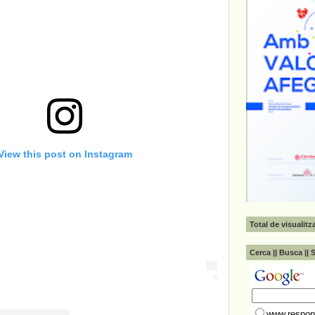
View this post on Instagram
Total de visualit
Cerca || Busca || 
www.respons