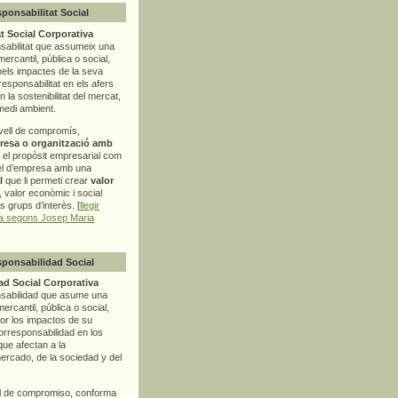
sponsabilitat Social
t Social Corporativa
sabilitat que assumeix una
mercantil, pública o social,
pels impactes de la seva
rresponsabilitat en els afers
la sostenibilitat del mercat,
 medi ambient.
vell de compromís,
resa o organització amb
t el propòsit empresarial com
el d’empresa amb una
l
que li permeti crear
valor
r, valor econòmic i social
ls grups d’interès. [
llegir
ia segons Josep Maria
sponsabilidad Social
d Social Corporativa
nsabilidad que asume una
ercantil, pública o social,
por los impactos de su
corresponsabilidad en los
ue afectan a la
mercado, de la sociedad y del
l de compromiso, conforma