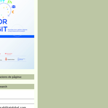
zacions de pàgina:
Search
abilitatglobal.com