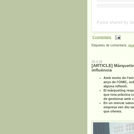
0 comentaris
Etiquetes de comentaris:
igua
26.4.26
[ARTICLE] Màrquetin
influència
Amb motiu de l'ent
anys de l'OMIC, so
alguna reflexió.
El màrqueting resp
que tota pràctica c
de gestionar amb cri
En un mercat satur
empresa ven diu ta
que ofereix.