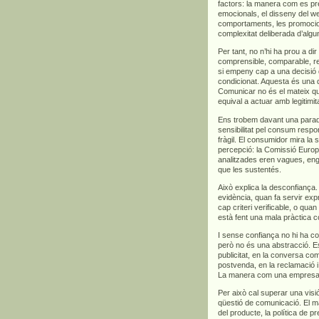
factors: la manera com es pre
emocionals, el disseny del we
comportaments, les promocions
complexitat deliberada d’algu
Per tant, no n’hi ha prou a di
comprensible, comparable, rel
si empeny cap a una decisió 
condicionat. Aquesta és una d
Comunicar no és el mateix qu
equival a actuar amb legitimita
Ens trobem davant una para
sensibilitat pel consum respo
fràgil. El consumidor mira la s
percepció: la Comissió Euro
analitzades eren vagues, en
que les sustentés.
Això explica la desconfian
evidència, quan fa servir exp
cap criteri verificable, o qua
està fent una mala pràctica c
I sense confiança no hi ha co
però no és una abstracció. Es
publicitat, en la conversa com
postvenda, en la reclamació i,
La manera com una empresa ve
Per això cal superar una vis
qüestió de comunicació. El m
del producte, la política de p