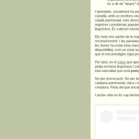
és a dir de "abans" d
I tanmateix, socialment ha pa
castellà, amb un rerefons vinc
català patrimonial, més direct
registres considerats popula
lingüística. És cultural i sexis
Els mots ens parlen de la man
reconeixement. I les paraules
les dones ha estat vista mas
disponibilitat, com un estat q
que el mot prestigiós sigui p
Per això, en el
vídeo
que apor
petita esmena lingüística i c
tota naturalitat que està
pren
No per provocació. No per bar
catalana patrimonial, clara i v
creadora. Parla del que encar
I portar vida no és cap dest