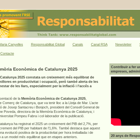
aria Canyelles
Responsabilitat Global
Canals
Canal RSA
Newsletter
Contacte
Contribuir a fer u
emòria Econòmica de Catalunya 2025
empreses, adminis
atalunya 2025 constata un creixement més equilibrat de
llores en productivitat i ocupació, però també alerta de les
star de les llars, especialment per la inflació i l’accés a
esentació de la
Memòria Econòmica de Catalunya 2025
,
Comerç de Catalunya, que va tenir lloc a la Llotja de Mar. L’acte
ió de Josep Santacreu i Bonjoch, president del Consell General de
 Poveda, directora de la Memòria Econòmica de Catalunya; i
Universitat Pompeu Fabra i col·laborador de la publicació.
alunya ha registrat el 2025 un creixement del PIB del 2,7%, per
increment del PIB per habitant de l’1,6%. També destaca que aquest
a evolució positiva de la productivitat per hora treballada i de
20 anys de Respon
p a un model més equilibrat que en etapes anteriors.