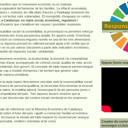
e manifest que el creixement econòmic no es tradueix
 equivalent del benestar de les famílies. La inflació acumulada,
sics i, sobretot, les dificultats d’accés a l’habitatge tensionen les
els col·lectius més vulnerables. El monogràfic d’enguany se centra
 a Catalunya: un repte social, econòmic, regulatori i
 d’experts que n’analitzen les causes i possibles respostes.
abilitat social i la sostenibilitat, la presentació va permetre reforçar
economia des d’una perspectiva àmplia. En aquest sentit, Oriol Amat
osició se centrava enguany només en una de les tres dimensions
ca. Aquesta precisió és rellevant perquè ajuda a fer visible que el
i no es pot valorar únicament a partir dels indicadors econòmics,
també els impactes socials i ambientals.
ixement econòmic, la productivitat, la inversió i la competitivitat
Seguiu [mots res
 han d’anar acompanyats de cohesió social, qualitat de vida, accés
 ambiental i bon govern. El concepte de triple impacte permet integrar
r cap a models d’empresa i de territori que generin valor
de manera simultània.
a taula reptes directament vinculats amb la responsabilitat social
anca de personal qualificat, la necessitat d’incrementar la inversió
e talent, la mobilitat laboral, l’emancipació de les persones joves o
 competitivitat del país. Tots aquests factors mostren que la
es pot desvincular del context social i territorial on les empreses
pais de referència com la Memòria Econòmica de Catalunya
at sobre el futur del país i ajudin a connectar l’anàlisi econòmica
 Incorporar la mirada del triple impacte és essencial per avançar
nsable, resilient i orientada al bé comú.
Creador de contin
reconegut a Llist