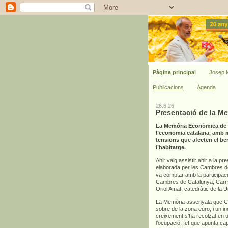
Pàgina principal
Josep M
Publicacions
Agenda
26.6.26
Presentació de la M
La Memòria Econòmica de C
l’economia catalana, amb mi
tensions que afecten el bene
l’habitatge.
Ahir vaig assistir ahir a la pr
elaborada per les Cambres de 
va comptar amb la participac
Cambres de Catalunya; Carme
Oriol Amat, catedràtic de la 
La Memòria assenyala que Cat
sobre de la zona euro, i un 
creixement s’ha recolzat en un
l’ocupació, fet que apunta ca