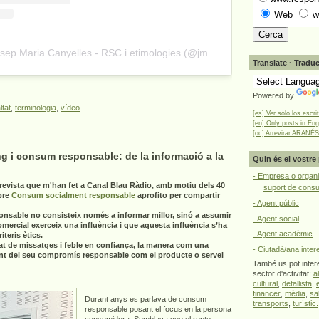
Web
w
A post shared by Josep Maria Canyelles - RSC i etimologies (@jmcanyelles)
Translate · Traduc
Powered by
ltat
,
terminologia
,
vídeo
[es] Ver sólo los escri
[en] Only posts in Eng
[oc] Arrevirar ARANÉS
g i consum responsable: de la informació a la
Quin és el vostre 
- Empresa o organi
revista que m'han fet a Canal Blau Ràdio, amb motiu dels 40
suport de cons
bre
Consum socialment responsable
aprofito per compartir
- Agent públic
onsable no consisteix només a informar millor, sinó a assumir
- Agent social
omercial exerceix una influència i que aquesta influència s’ha
- Agent acadèmic
teris ètics.
at de missatges i feble en confiança, la manera com una
- Ciutadà/ana inter
nt del seu compromís responsable com el producte o servei
També us pot intere
sector d'activitat:
a
cultural
,
detallista
,
financer
,
mèdia
,
sa
Durant anys es parlava de consum
transports
,
turístic.
responsable posant el focus en la persona
consumidora. Semblava que el repte