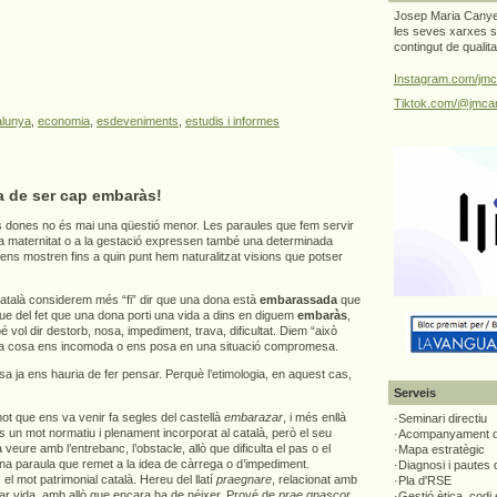
Josep Maria Canyel
les seves xarxes s
contingut de qualit
Instagram.com/jmc
Tiktok.com/@jmcan
alunya
,
economia
,
esdeveniments
,
estudis i informes
a de ser cap embaràs!
 dones no és mai una qüestió menor. Les paraules que fem servir
 la maternitat o a la gestació expressen també una determinada
 ens mostren fins a quin punt hem naturalitzat visions que potser
atalà considerem més “fi” dir que una dona està
embarassada
que
que del fet que una dona porti una vida a dins en diguem
embaràs
,
vol dir destorb, nosa, impediment, trava, dificultat. Diem “això
a cosa ens incomoda o ens posa en una situació compromesa.
 ja ens hauria de fer pensar. Perquè l’etimologia, en aquest cas,
Serveis
t que ens va venir fa segles del castellà
embarazar
, i més enllà
·Seminari directiu
s un mot normatiu i plenament incorporat al català, però el seu
·Acompanyament di
 a veure amb l’entrebanc, l’obstacle, allò que dificulta el pas o el
·Mapa estratègic
una paraula que remet a la idea de càrrega o d’impediment.
·Diagnosi i pautes
el mot patrimonial català. Hereu del llatí
praegnare
, relacionat amb
·Pla d'RSE
tar vida, amb allò que encara ha de néixer. Prové de
prae gnascor
,
·Gestió ètica, codi 