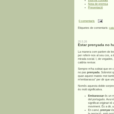
Informe complet
Nota de premsa
Presentació
0 comentaris
Etiquetes de comentaris:
cat
25.5.26
Estar prenyada no h
La manera com parlem de les
per referir-nos al seu cos, a
mirada social. I, de vegades,
caldria revisar.
Sempre m’ha sobtat que en c
no pas
prenyada
. Sobretot 
quan aquest mateix mot també 
m’embarassa” per dir que un
Només aquesta doble sorpresa
és molt significativa.
Embarassar
és un mo
del portuguès. Avui é
significat originari té
moviment. És a dir, 
En canvi,
prenyar
és 
la gestació, amb por