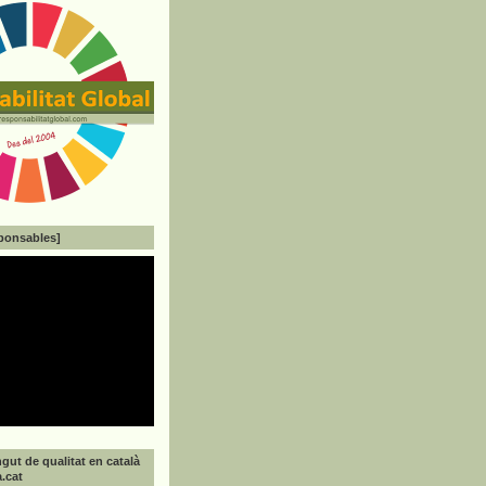
ponsables]
gut de qualitat en català
a.cat