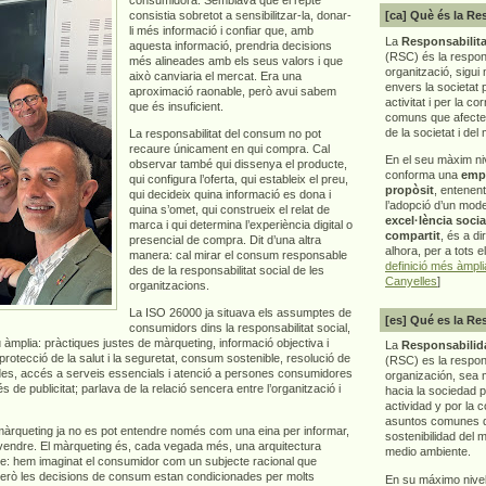
consistia sobretot a sensibilitzar-la, donar-
[ca] Què és la Re
li més informació i confiar que, amb
La
Responsabilita
aquesta informació, prendria decisions
(RSC) és la respon
més alineades amb els seus valors i que
organització, sigui 
això canviaria el mercat. Era una
envers la societat 
aproximació raonable, però avui sabem
activitat i per la co
que és insuficient.
comuns que afecten 
de la societat i del
La responsabilitat del consum no pot
recaure únicament en qui compra. Cal
En el seu màxim ni
observar també qui dissenya el producte,
conforma una
emp
qui configura l’oferta, qui estableix el preu,
propòsit
, entenen
qui decideix quina informació es dona i
l’adopció d’un mod
quina s’omet, qui construeix el relat de
excel·lència socia
marca i qui determina l’experiència digital o
compartit
, és a di
presencial de compra. Dit d’una altra
alhora, per a tots e
manera: cal mirar el consum responsable
definició més àmpl
des de la responsabilitat social de les
Canyelles
]
organitzacions.
La ISO 26000 ja situava els assumptes de
[es] Qué es la Re
consumidors dins la responsabilitat social,
 àmplia: pràctiques justes de màrqueting, informació objectiva i
La
Responsabilida
 protecció de la salut i la seguretat, consum sostenible, resolució de
(RSC) es la respo
dades, accés a serveis essencials i atenció a persones consumidores
organización, sea m
de publicitat; parlava de la relació sencera entre l’organització i
hacia la sociedad 
actividad y por la 
asuntos comunes q
 màrqueting ja no es pot entendre només com una eina per informar,
sostenibilidad del 
 vendre. El màrqueting és, cada vegada més, una arquitectura
medio ambiente.
repte: hem imaginat el consumidor com un subjecte racional que
Però les decisions de consum estan condicionades per molts
En su máximo nive