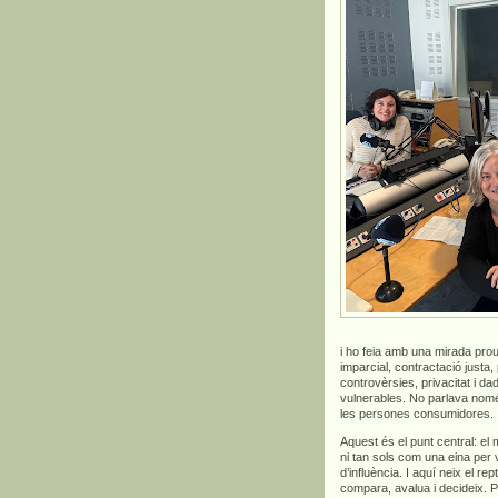
i ho feia amb una mirada prou
imparcial, contractació justa,
controvèrsies, privacitat i 
vulnerables. No parlava només 
les persones consumidores.
Aquest és el punt central: el
ni tan sols com una eina per
d’influència. I aquí neix el 
compara, avalua i decideix. 