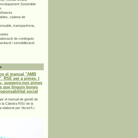
envolupament Sostenible
e
d'interès
bles, cadena de
nsable, transparència,
quetes
aboració de continguts
citació i sensibilització
a
os el manual "AMB
 RSE per a pimes. I
u, suggeriu-nos pimes
s que tinguin bones
esponsabilitat social
r el manual de gestió de
e la Càtedra RSU de la
a elaborat per Vector5 |