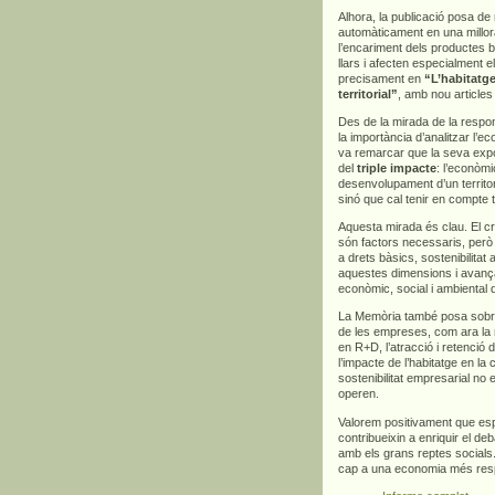
Alhora, la publicació posa d
automàticament en una millora
l’encariment dels productes bà
llars i afecten especialment 
precisament en
“L’habitatge
territorial”
, amb nou articles
Des de la mirada de la respons
la importància d’analitzar l’
va remarcar que la seva exp
del
triple impacte
: l’econòmi
desenvolupament d’un territor
sinó que cal tenir en compte 
Aquesta mirada és clau. El cre
són factors necessaris, però
a drets bàsics, sostenibilitat
aquestes dimensions i avança
econòmic, social i ambiental 
La Memòria també posa sobre l
de les empreses, com ara la m
en R+D, l’atracció i retenció d
l’impacte de l’habitatge en la
sostenibilitat empresarial no 
operen.
Valorem positivament que es
contribueixin a enriquir el deb
amb els grans reptes socials.
cap a una economia més respo