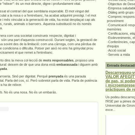
e "nèixer": és un mot directe, digne i profundament vital.
·Objectius de Des
·Empresa saludabl
ssat el contrari del que semblaria esperable. El mot vingut del
·Diàleg amb grups 
ulat a la nosa o a l’entrebanc, ha acabat adquirint prestigi. I el mot
·Compres responsa
e i més vinculat a la generació de vida, ha estat desplaçat cap als
proveïment
rs, rurals, animals o barroers. Aquesta substitució no és només
·Comunicació respo
ta.
memòries
·Certificacions, eti
era com una societat construeix respecte, dignitat i
·Esdeveniments, el
 són una part d’aquesta construcció. Durant segles, la gestació de
·Conferències, capa
sa sovint des de la limitació: com una càrrega, com una pèrdua de
d'equips
ue condiciona o dificulta. Potser per això no ens ha grinyolat prou
·Acció social
recisament el que remet a l’entrebanc.
·Serveis a mida
to dins la meva col·lecció de
mots responsables
, proposo una
ultural: deixem de dir que una dona està
embarassada
i diguem amb
Entrada destacad
yada
.
Descarregueu-v
VALOR AFEGIT".
roeria. Sinó per dignitat. Perquè
prenyada
és una paraula
de pas, si pode
ital. Parla del cos, sí. Però sobretot parla de vida. Parla de potència
i microemprese
a ha de néixer.
pràctiques de r
orb. No és una nosa. No és un embaràs.
Us podeu descarrega
l'RSE per a pimes d
Universitat de Giron
exce...