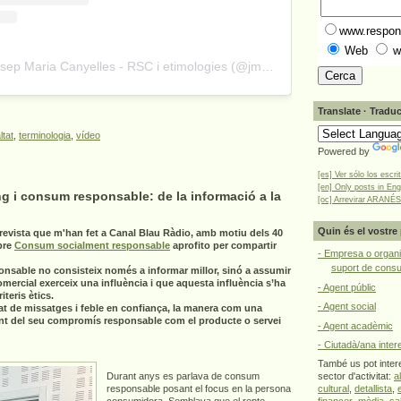
www.respons
Web
w
A post shared by Josep Maria Canyelles - RSC i etimologies (@jmcanyelles)
Translate · Traduc
ltat
,
terminologia
,
vídeo
Powered by
[es] Ver sólo los escri
[en] Only posts in Eng
g i consum responsable: de la informació a la
[oc] Arrevirar ARANÉS
Quin és el vostre 
revista que m'han fet a Canal Blau Ràdio, amb motiu dels 40
bre
Consum socialment responsable
aprofito per compartir
- Empresa o organi
suport de cons
onsable no consisteix només a informar millor, sinó a assumir
omercial exerceix una influència i que aquesta influència s’ha
- Agent públic
teris ètics.
- Agent social
at de missatges i feble en confiança, la manera com una
nt del seu compromís responsable com el producte o servei
- Agent acadèmic
- Ciutadà/ana inter
També us pot intere
Durant anys es parlava de consum
sector d'activitat:
a
responsable posant el focus en la persona
cultural
,
detallista
,
consumidora. Semblava que el repte
financer
,
mèdia
,
sa