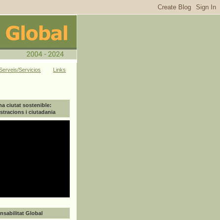
Serveis/Servicios
Links
na ciutat sostenible:
tracions i ciutadania
sabilitat Global