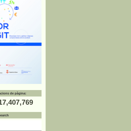
zacions de pàgina:
17,407,769
Search