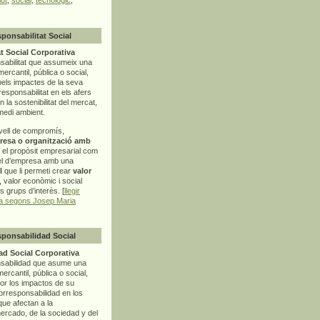
sponsabilitat Social
t Social Corporativa
sabilitat que assumeix una
mercantil, pública o social,
pels impactes de la seva
rresponsabilitat en els afers
la sostenibilitat del mercat,
 medi ambient.
vell de compromís,
resa o organització amb
t el propòsit empresarial com
el d’empresa amb una
l
que li permeti crear
valor
r, valor econòmic i social
ls grups d’interès. [
llegir
ia segons Josep Maria
sponsabilidad Social
d Social Corporativa
nsabilidad que asume una
ercantil, pública o social,
por los impactos de su
corresponsabilidad en los
ue afectan a la
mercado, de la sociedad y del