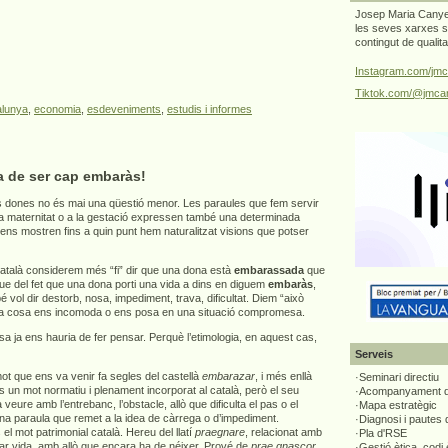
Josep Maria Canyel
les seves xarxes s
contingut de qualit
Instagram.com/jmc
Tiktok.com/@jmcan
alunya
,
economia
,
esdeveniments
,
estudis i informes
a de ser cap embaràs!
 dones no és mai una qüestió menor. Les paraules que fem servir
 la maternitat o a la gestació expressen també una determinada
 ens mostren fins a quin punt hem naturalitzat visions que potser
atalà considerem més “fi” dir que una dona està
embarassada
que
que del fet que una dona porti una vida a dins en diguem
embaràs
,
vol dir destorb, nosa, impediment, trava, dificultat. Diem “això
a cosa ens incomoda o ens posa en una situació compromesa.
 ja ens hauria de fer pensar. Perquè l’etimologia, en aquest cas,
Serveis
t que ens va venir fa segles del castellà
embarazar
, i més enllà
·Seminari directiu
s un mot normatiu i plenament incorporat al català, però el seu
·Acompanyament di
 a veure amb l’entrebanc, l’obstacle, allò que dificulta el pas o el
·Mapa estratègic
una paraula que remet a la idea de càrrega o d’impediment.
·Diagnosi i pautes
el mot patrimonial català. Hereu del llatí
praegnare
, relacionat amb
·Pla d'RSE
tar vida, amb allò que encara ha de néixer. Prové de
prae gnascor
,
·Gestió ètica, codi 