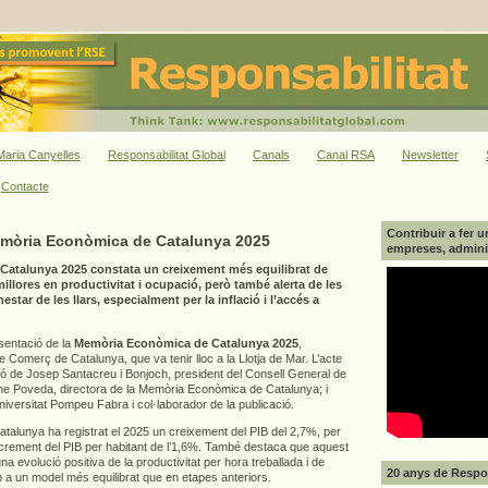
aria Canyelles
Responsabilitat Global
Canals
Canal RSA
Newsletter
Contacte
Contribuir a fer u
emòria Econòmica de Catalunya 2025
empreses, adminis
atalunya 2025 constata un creixement més equilibrat de
llores en productivitat i ocupació, però també alerta de les
star de les llars, especialment per la inflació i l’accés a
esentació de la
Memòria Econòmica de Catalunya 2025
,
Comerç de Catalunya, que va tenir lloc a la Llotja de Mar. L’acte
ió de Josep Santacreu i Bonjoch, president del Consell General de
 Poveda, directora de la Memòria Econòmica de Catalunya; i
Universitat Pompeu Fabra i col·laborador de la publicació.
alunya ha registrat el 2025 un creixement del PIB del 2,7%, per
increment del PIB per habitant de l’1,6%. També destaca que aquest
a evolució positiva de la productivitat per hora treballada i de
20 anys de Respon
p a un model més equilibrat que en etapes anteriors.