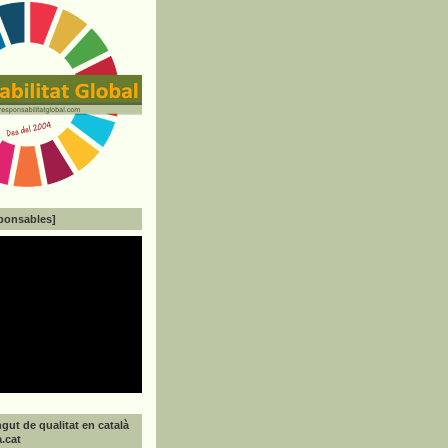
ponsables]
gut de qualitat en català
a.cat