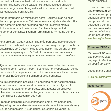
medio ambiente.
senta la informació, l’ordre de les opcions, els estímuls
b, els missatges personalitzats, els algoritmes que anticipen
En su máximo nive
 amb urgència artificial, la dificultat de donar-se de baixa o la
una
empresa u or
nes condicions contractuals.
entendiendo el pro
adopción de un mo
r que la informació és formalment certa. Cal preguntar-se si és
comprometida corp
levant i proporcionada. Cal preguntar-se si ajuda a decidir millor o
sociedad y con un
que potser la persona no hauria pres en un entorn menys
permite crear
valo
istinció fonamental. Informar no és el mateix que aclarir.
valor económico y s
e generar confiança. I complir formalment la norma no sempre
los grupos de interé
t.
amplia según Jose
doxa creixent. Cada vegada hi ha més persones que expressen
nsable, però alhora la confiança en els missatges empresarials és
Entenem l'RSE co
ostenibilitat, però sovint no se la creu del tot. I no és una simple
pea ha assenyalat que un 53% de les afirmacions ambientals
"
Un pla d'RSE amb g
ganyoses o infundades, i que un 40% no disposaven d’evidència
que comença amb e
un projecte d'actua
de gestió del canvi
ça. Quan una empresa comunica compromisos ambientals sense
ressions com “natural”, “eco”, “sostenible” o “responsable” sense
Josep Maria Canye
n converteix la complexitat en un relat emocional simplificat, no sols
omercial. Està erosionant el mercat de la confiança.
Tuits de @jmcanye
nsum responsable possible. La confiança és un actiu intangible,
 construeix en cada punt de contacte: en l’etiquetatge, en la
Recomanem
ercial, en la web, en el contracte, en la factura, en el servei
 fins i tot, en la manera com l’organització reconeix els seus límits.
n diu tant d’ella com el que ven.
ió reduïda del màrqueting responsable com si fos només una
àrqueting responsable afecta el model de negoci. Afecta el disseny
reus, la segmentació, l’ús de dades, els canals de venda, la