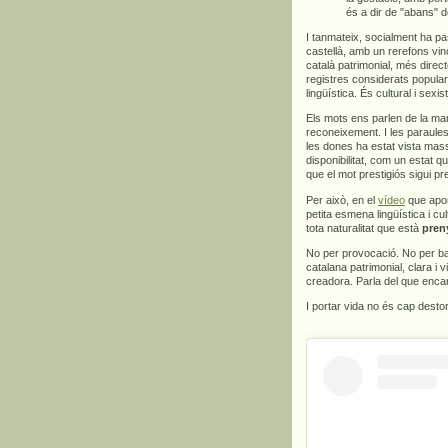
és a dir de "abans" d
I tanmateix, socialment ha pa
castellà, amb un rerefons vinc
català patrimonial, més direct
registres considerats popula
lingüística. És cultural i sexis
Els mots ens parlen de la man
reconeixement. I les paraules
les dones ha estat vista mas
disponibilitat, com un estat q
que el mot prestigiós sigui p
Per això, en el
vídeo
que apor
petita esmena lingüística i c
tota naturalitat que està
pren
No per provocació. No per bar
catalana patrimonial, clara i v
creadora. Parla del que encar
I portar vida no és cap dest