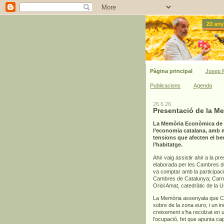
Pàgina principal
Josep M
Publicacions
Agenda
26.6.26
Presentació de la M
La Memòria Econòmica de C
l’economia catalana, amb mi
tensions que afecten el bene
l’habitatge.
Ahir vaig assistir ahir a la pr
elaborada per les Cambres de 
va comptar amb la participac
Cambres de Catalunya; Carme
Oriol Amat, catedràtic de la 
La Memòria assenyala que Cat
sobre de la zona euro, i un 
creixement s’ha recolzat en un
l’ocupació, fet que apunta ca