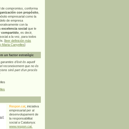
l de compromiso, conforma
ganización con propósito
,
pósito empresarial como la
delo de empresa
orativamente con la
a
excelencia social
que le
r compartido
, es decir,
ocial a la vez, para todos
s. [
leer definición más
p Maria Canyelles
]
m un factor estratègic
aranties d'èxit és aquell
l reconeixement que no és
cions sinó part d'un procés
"
lles
lles
Respon.cat
, iniciativa
empresarial per al
desenvolupament de
la responsabilitat
social a Catalunya:
www.respon.cat.