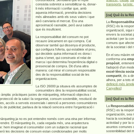
consistia sobretot a sensibilitzar-la, donar-
transports
,
turístic.
li més informació i confiar que, amb
aquesta informació, prendria decisions
[ca] Què és la Re
més alineades amb els seus valors i que
això canviaria el mercat. Era una
La
Responsabilita
aproximació raonable, però avui sabem
(RSC) és la respon
que és insuficient.
organització, sigui 
envers la societat 
La responsabilitat del consum no pot
activitat i per la co
recaure únicament en qui compra. Cal
comuns que afecten 
observar també qui dissenya el producte,
de la societat i del
qui configura l’oferta, qui estableix el preu,
qui decideix quina informació es dona i
En el seu màxim ni
quina s’omet, qui construeix el relat de
conforma una
emp
marca i qui determina l’experiència digital o
propòsit
, entenen
presencial de compra. Dit d’una altra
l’adopció d’un mod
manera: cal mirar el consum responsable
excel·lència socia
des de la responsabilitat social de les
compartit
, és a di
organitzacions.
alhora, per a tots e
definició més àmpl
La ISO 26000 ja situava els assumptes de
Canyelles
]
consumidors dins la responsabilitat social,
 àmplia: pràctiques justes de màrqueting, informació objectiva i
 protecció de la salut i la seguretat, consum sostenible, resolució de
[es] Qué es la Re
dades, accés a serveis essencials i atenció a persones consumidores
La
Responsabilida
de publicitat; parlava de la relació sencera entre l’organització i
(RSC) es la respo
organización, sea m
hacia la sociedad 
 màrqueting ja no es pot entendre només com una eina per informar,
actividad y por la 
 vendre. El màrqueting és, cada vegada més, una arquitectura
asuntos comunes q
repte: hem imaginat el consumidor com un subjecte racional que
sostenibilidad del 
Però les decisions de consum estan condicionades per molts