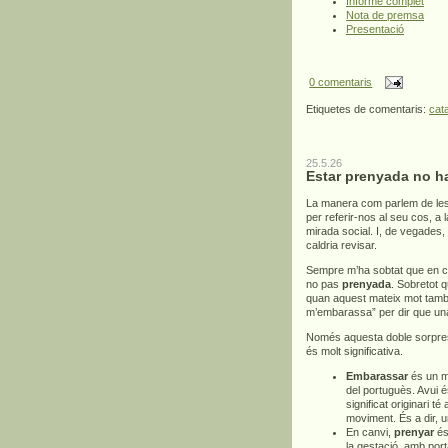
Informe complet
Nota de premsa
Presentació
0 comentaris
Etiquetes de comentaris:
cat
25.5.26
Estar prenyada no h
La manera com parlem de les
per referir-nos al seu cos, a
mirada social. I, de vegades,
caldria revisar.
Sempre m’ha sobtat que en c
no pas
prenyada
. Sobretot 
quan aquest mateix mot també 
m’embarassa” per dir que un
Només aquesta doble sorpresa
és molt significativa.
Embarassar
és un mo
del portuguès. Avui é
significat originari té
moviment. És a dir, 
En canvi,
prenyar
és 
la gestació, amb por