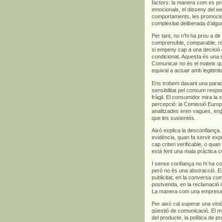
factors: la manera com es pre
emocionals, el disseny del we
comportaments, les promocions
complexitat deliberada d’algu
Per tant, no n’hi ha prou a di
comprensible, comparable, rel
si empeny cap a una decisió 
condicionat. Aquesta és una d
Comunicar no és el mateix qu
equival a actuar amb legitimita
Ens trobem davant una para
sensibilitat pel consum respo
fràgil. El consumidor mira la s
percepció: la Comissió Euro
analitzades eren vagues, en
que les sustentés.
Això explica la desconfian
evidència, quan fa servir exp
cap criteri verificable, o qua
està fent una mala pràctica c
I sense confiança no hi ha co
però no és una abstracció. Es
publicitat, en la conversa com
postvenda, en la reclamació i,
La manera com una empresa ve
Per això cal superar una vis
qüestió de comunicació. El m
del producte, la política de p