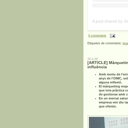
0 comentaris
Etiquetes de comentaris:
igua
26.4.26
[ARTICLE] Màrquetin
influència
Amb motiu de l'ent
anys de l'OMIC, so
alguna reflexió.
El màrqueting resp
que tota pràctica c
de gestionar amb cri
En un mercat satur
empresa ven diu ta
que ofereix.