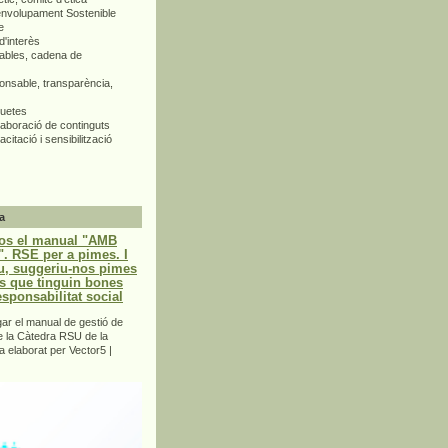
envolupament Sostenible
e
d'interès
bles, cadena de
nsable, transparència,
quetes
aboració de continguts
citació i sensibilització
a
os el manual "AMB
 RSE per a pimes. I
u, suggeriu-nos pimes
s que tinguin bones
esponsabilitat social
r el manual de gestió de
e la Càtedra RSU de la
a elaborat per Vector5 |