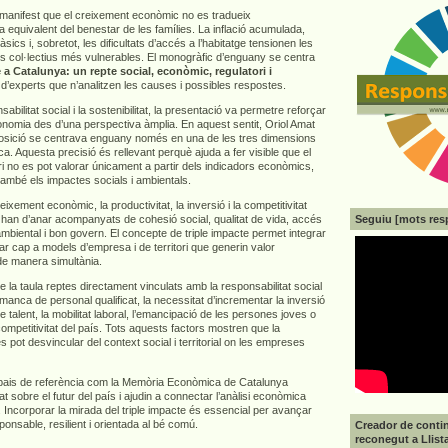
e manifest que el creixement econòmic no es tradueix
 equivalent del benestar de les famílies. La inflació acumulada,
sics i, sobretot, les dificultats d’accés a l’habitatge tensionen les
els col·lectius més vulnerables. El monogràfic d’enguany se centra
 a Catalunya: un repte social, econòmic, regulatori i
 d’experts que n’analitzen les causes i possibles respostes.
abilitat social i la sostenibilitat, la presentació va permetre reforçar
economia des d’una perspectiva àmplia. En aquest sentit, Oriol Amat
osició se centrava enguany només en una de les tres dimensions
ca. Aquesta precisió és rellevant perquè ajuda a fer visible que el
i no es pot valorar únicament a partir dels indicadors econòmics,
també els impactes socials i ambientals.
ixement econòmic, la productivitat, la inversió i la competitivitat
Seguiu [mots res
 han d’anar acompanyats de cohesió social, qualitat de vida, accés
 ambiental i bon govern. El concepte de triple impacte permet integrar
r cap a models d’empresa i de territori que generin valor
de manera simultània.
a taula reptes directament vinculats amb la responsabilitat social
anca de personal qualificat, la necessitat d’incrementar la inversió
e talent, la mobilitat laboral, l’emancipació de les persones joves o
 competitivitat del país. Tots aquests factors mostren que la
es pot desvincular del context social i territorial on les empreses
pais de referència com la Memòria Econòmica de Catalunya
at sobre el futur del país i ajudin a connectar l’anàlisi econòmica
 Incorporar la mirada del triple impacte és essencial per avançar
nsable, resilient i orientada al bé comú.
Creador de contin
reconegut a Llist