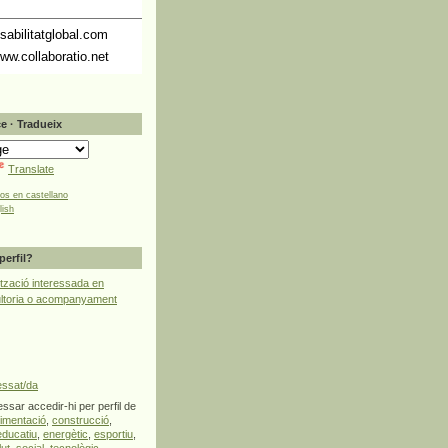
abilitatglobal.com
ww.collaboratio.net
e · Tradueix
Translate
tos en castellano
lish
perfil?
tzació interessada en
ultoria o acompanyament
essat/da
ssar accedir-hi per perfil de
limentació
,
construcció
,
educatiu
,
energètic
,
esportiu
,
lut
,
social
,
tecnològic
,