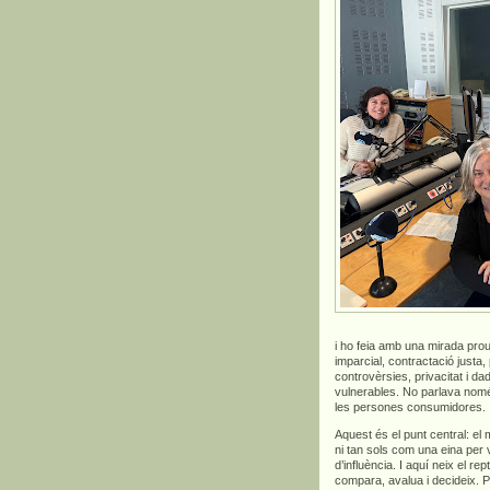
i ho feia amb una mirada prou
imparcial, contractació justa,
controvèrsies, privacitat i 
vulnerables. No parlava només 
les persones consumidores.
Aquest és el punt central: el
ni tan sols com una eina per
d’influència. I aquí neix el 
compara, avalua i decideix. 