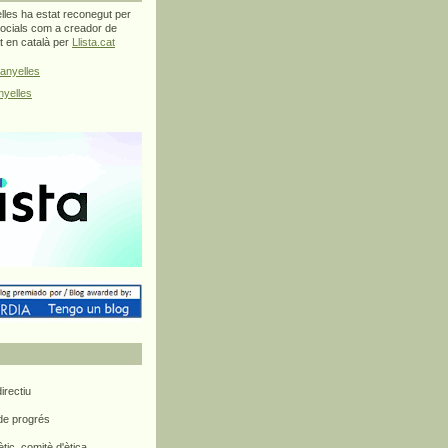
les ha estat reconegut per
ocials com a creador de
at en català per
Llista.cat
anyelles
yelles
rectiu
 de progrés
ètic, comitè d'ètica