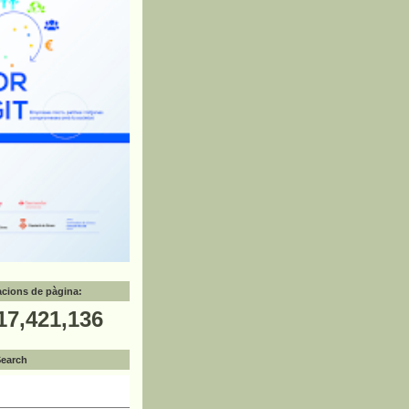
zacions de pàgina:
17,421,136
Search