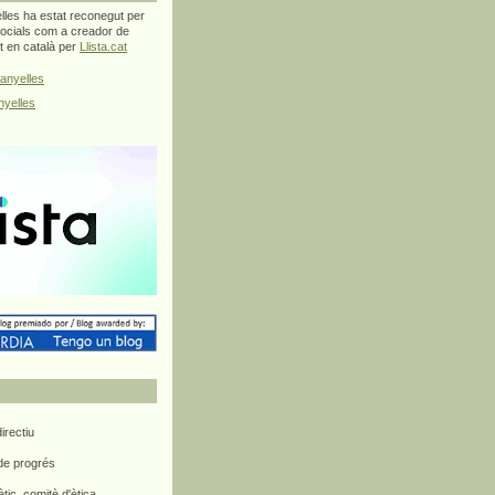
les ha estat reconegut per
ocials com a creador de
at en català per
Llista.cat
anyelles
yelles
rectiu
 de progrés
ètic, comitè d'ètica