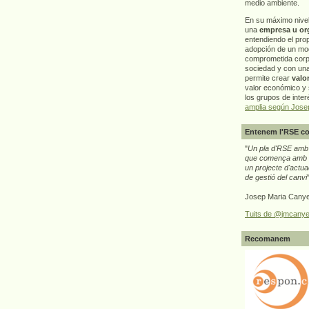
medio ambiente.
En su máximo nive
una
empresa u or
entendiendo el pro
adopción de un mo
comprometida corp
sociedad y con un
permite crear
valo
valor económico y s
los grupos de interé
amplia según Jose
Entenem l'RSE co
"
Un pla d'RSE amb g
que comença amb e
un projecte d'actua
de gestió del canvi
Josep Maria Canye
Tuits de @jmcanye
Recomanem