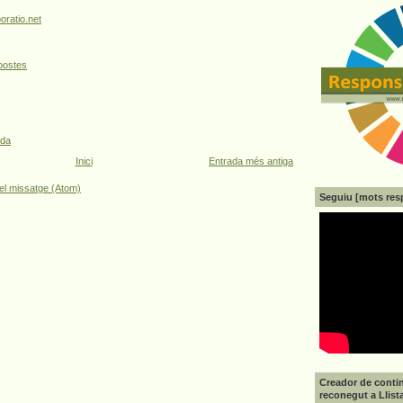
oratio.net
postes
ada
Inici
Entrada més antiga
el missatge (Atom)
Seguiu [mots res
Creador de contin
reconegut a Llist