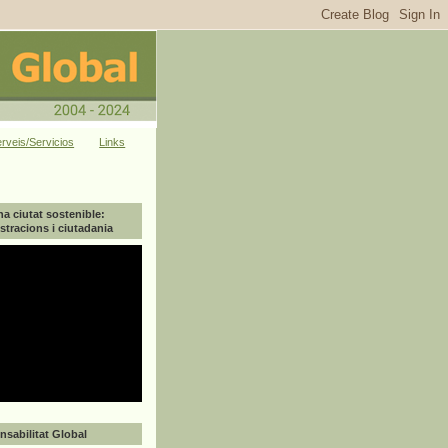
rveis/Servicios
Links
na ciutat sostenible:
tracions i ciutadania
sabilitat Global