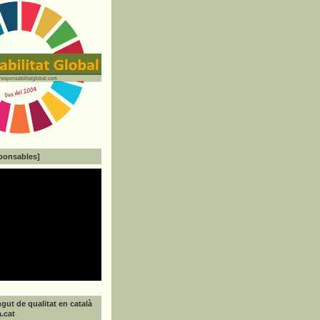
ponsables]
gut de qualitat en català
a.cat