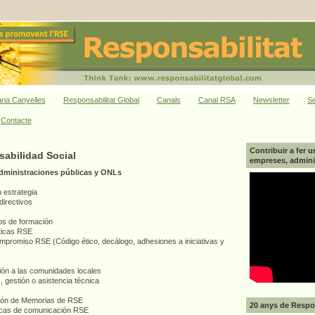
ria Canyelles
Responsabilitat Global
Canals
Canal RSA
Newsletter
Se
Contacte
Contribuir a fer u
sabilidad Social
empreses, adminis
administraciones públicas y ONLs
 estrategia
directivos
os de formación
cticas RSE
compromiso RSE (Código ético, decálogo, adhesiones a iniciativas y
ción a las comunidades locales
 gestión o asistencia técnica
ción de Memorias de RSE
20 anys de Respon
ticas de comunicación RSE