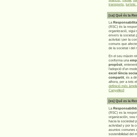
transports
,
turístic.
[ca] Què és la Re
La
Responsabilita
(RSC) és la respon
organització, sigui 
envers la societat 
activitat i per la co
comuns que afecten 
de la societat i del
En el seu màxim ni
conforma una
emp
propòsit
, entenen
l’adopció d’un mod
excel·lència socia
compartit
, és a di
alhora, per a tots e
definició més àmpl
Canyelles
]
[es] Qué es la Re
La
Responsabilida
(RSC) es la respo
organización, sea m
hacia la sociedad 
actividad y por la 
asuntos comunes q
sostenibilidad del 