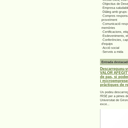
·Objectius de Des
·Empresa saludabl
·Diàleg amb grups 
·Compres responsa
proveïment
·Comunicació respo
memòries
·Certificacions, eti
·Esdeveniments, el
·Conferències, capa
d'equips
·Acció social
·Serveis a mida
Entrada destacad
Descarregueu-v
VALOR AFEGIT".
de pas, si pode
i microemprese
pràctiques de r
Us podeu descarrega
l'RSE per a pimes d
Universitat de Giron
exce...