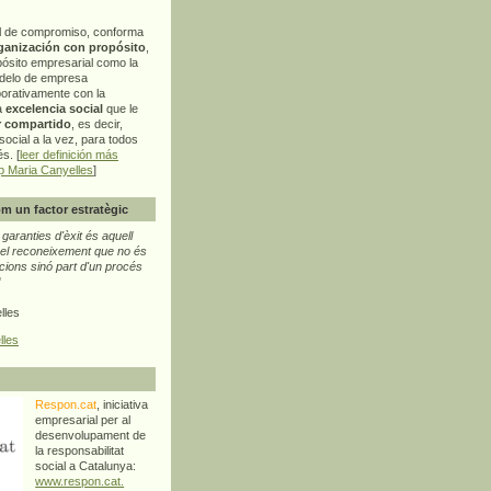
l de compromiso, conforma
ganización con propósito
,
pósito empresarial como la
delo de empresa
orativamente con la
a
excelencia social
que le
r compartido
, es decir,
ocial a la vez, para todos
s. [
leer definición más
p Maria Canyelles
]
m un factor estratègic
aranties d'èxit és aquell
l reconeixement que no és
cions sinó part d'un procés
"
lles
lles
Respon.cat
, iniciativa
empresarial per al
desenvolupament de
la responsabilitat
social a Catalunya:
www.respon.cat.