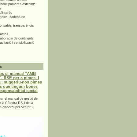
envolupament Sostenible
e
d'interès
bles, cadena de
nsable, transparència,
quetes
aboració de continguts
citació i sensibilització
a
os el manual "AMB
 RSE per a pimes. I
u, suggeriu-nos pimes
s que tinguin bones
esponsabilitat social
r el manual de gestió de
e la Càtedra RSU de la
a elaborat per Vector5 |