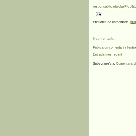
responsabilidadglobal@collab
Etiquetes de comentaris:
pro
0 comentaris:
Publica un comentari a l'entr
Entrada més recent
Subscriure's a:
Comentaris d