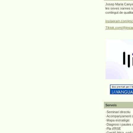
Josep Maria Canyel
les seves xarxes s
contingut de qualit
Instagram.com/jmc
Tiktok.com/@jmcan
Serveis
·Seminari directiu
·Acompanyament di
·Mapa estratègic
·Diagnosi i pautes
·Pla d'RSE
·Gestió ètica, codi 