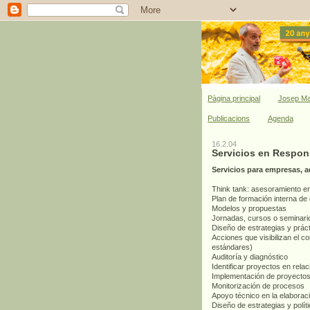
Pàgina principal
Josep Ma
Publicacions
Agenda
16.2.04
Servicios en Respon
Servicios para empresas, 
Think tank: asesoramiento en
Plan de formación interna de 
Modelos y propuestas
Jornadas, cursos o seminari
Diseño de estrategias y prá
Acciones que visibilizan el 
estándares)
Auditoría y diagnóstico
Identificar proyectos en rela
Implementación de proyectos,
Monitorización de procesos
Apoyo técnico en la elabora
Diseño de estrategias y polí