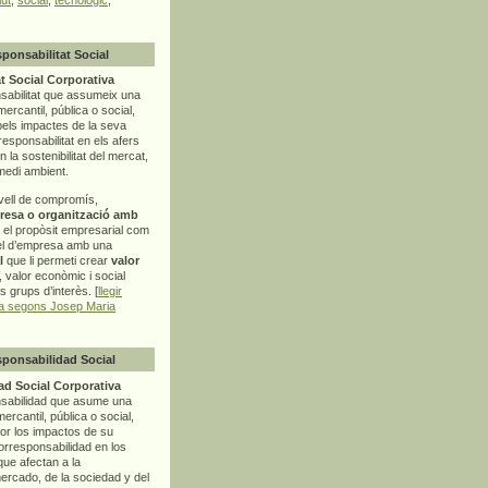
sponsabilitat Social
t Social Corporativa
sabilitat que assumeix una
mercantil, pública o social,
pels impactes de la seva
rresponsabilitat en els afers
la sostenibilitat del mercat,
 medi ambient.
vell de compromís,
resa o organització amb
t el propòsit empresarial com
el d’empresa amb una
l
que li permeti crear
valor
r, valor econòmic i social
ls grups d’interès. [
llegir
ia segons Josep Maria
sponsabilidad Social
d Social Corporativa
nsabilidad que asume una
ercantil, pública o social,
por los impactos de su
corresponsabilidad en los
ue afectan a la
mercado, de la sociedad y del