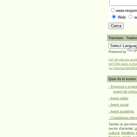
www.respons
Web
w
Translate · Traduc
Powered by
[es] Ver sólo los escri
[en] Only posts in Eng
[oc] Arrevirar ARANÉS
Quin és el vostre 
- Empresa o organi
suport de cons
- Agent públic
- Agent social
- Agent acadèmic
- Ciutadà/ana inter
També us pot intere
sector d'activitat:
a
cultural
,
detallista
,
financer
,
mèdia
,
sa