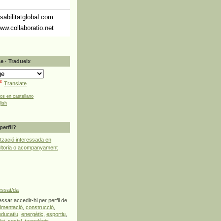
abilitatglobal.com
ww.collaboratio.net
e · Tradueix
Translate
tos en castellano
lish
perfil?
tzació interessada en
ultoria o acompanyament
essat/da
ssar accedir-hi per perfil de
limentació
,
construcció
,
educatiu
,
energètic
,
esportiu
,
lut
,
social
,
tecnològic
,