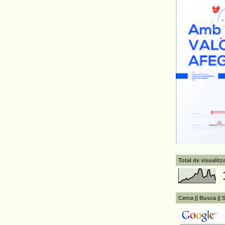
Total de visualit
Cerca || Busca || 