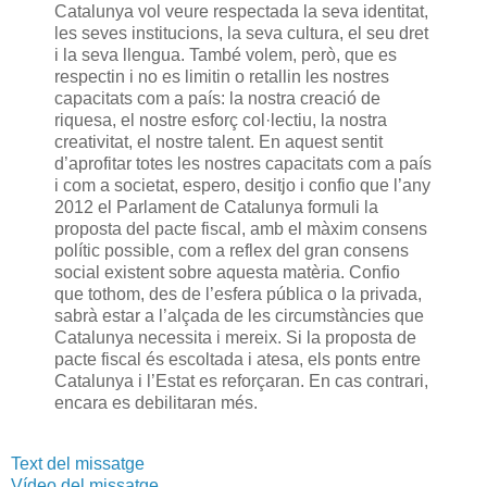
Catalunya vol veure respectada la seva identitat,
les seves institucions, la seva cultura, el seu dret
i la seva llengua. També volem, però, que es
respectin i no es limitin o retallin les nostres
capacitats com a país: la nostra creació de
riquesa, el nostre esforç col·lectiu, la nostra
creativitat, el nostre talent. En aquest sentit
d’aprofitar totes les nostres capacitats com a país
i com a societat, espero, desitjo i confio que l’any
2012 el Parlament de Catalunya formuli la
proposta del pacte fiscal, amb el màxim consens
polític possible, com a reflex del gran consens
social existent sobre aquesta matèria. Confio
que tothom, des de l’esfera pública o la privada,
sabrà estar a l’alçada de les circumstàncies que
Catalunya necessita i mereix. Si la proposta de
pacte fiscal és escoltada i atesa, els ponts entre
Catalunya i l’Estat es reforçaran. En cas contrari,
encara es debilitaran més.
Text del missatge
Vídeo del missatge