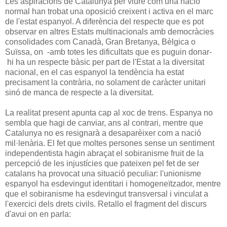
Les aspiracions de Catalunya per viure com una nació
normal han trobat una oposició creixent i activa en el marc
de l'estat espanyol. A diferència del respecte que es pot
observar en altres Estats multinacionals amb democràcies
consolidades com Canadà, Gran Bretanya, Bèlgica o
Suïssa, on -amb totes les dificultats que es puguin donar-
hi ha un respecte bàsic per part de l'Estat a la diversitat
nacional, en el cas espanyol la tendència ha estat
precisament la contrària, no solament de caràcter unitari
sinó de manca de respecte a la diversitat.
La realitat present apunta cap al xoc de trens. Espanya no
sembla que hagi de canviar, ans al contrari, mentre que
Catalunya no es resignarà a desaparèixer com a nació
mil·lenària. El fet que moltes persones sense un sentiment
independentista hagin abraçat el sobiranisme fruit de la
percepció de les injustícies que pateixen pel fet de ser
catalans ha provocat una situació peculiar: l'unionisme
espanyol ha esdevingut identitari i homogeneïtzador, mentre
que el sobiranisme ha esdevingut transversal i vinculat a
l'exercici dels drets civils. Retallo el fragment del discurs
d'avui on en parla: