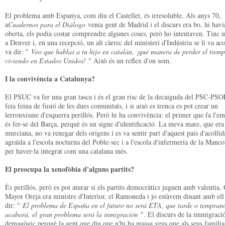
El problema amb Espanya, com diu el Castellet, és irresoluble. Als anys 70,
a
Cuadernos para el Diálogo
venia gent de Madrid i el discurs era bo, hi havi
oberta, els podia costar comprendre algunes coses, però ho intentaven. Tinc un
a Denver i, en una recepció, un alt càrrec del ministeri d'Indústria se li va acos
va dir: "
Veo que hablas a tu hijo en catalán, ¡qué manera de perder el tiem
viviendo en Estados Unidos!
" Això és un reflex d'on som.
I la convivència a Catalunya?
El PSUC va fer una gran tasca i és el gran risc de la decaiguda del PSC-PSO
feia feina de fusió de les dues comunitats, i si això es trenca es pot crear un
lerrouxisme d'esquerra perillós. Però hi ha convivència: el primer que fa l'em
és fer-se del Barça, perquè és un signe d'identificació. La meva mare, que era
murciana, no va renegar dels orígens i es va sentir part d'aquest país d'acollid
agraïda a l'escola nocturna del Poble-sec i a l'escola d'infermeria de la Manc
per haver-la integrat com una catalana més.
El preocupa la xenofòbia d'alguns partits?
És perillós, però es pot aturar si els partits democràtics juguen amb valentia.
Mayor Oreja era ministre d'Interior, el Ramoneda i jo estàvem dinant amb ell 
dir: "
El problema de España en el futuro no será ETA, que tarde o tempran
acabará, el gran problema será la inmigración
". El discurs de la immigració
demagògic perquè la gent que diu que n'hi ha massa veus que als seus familiar