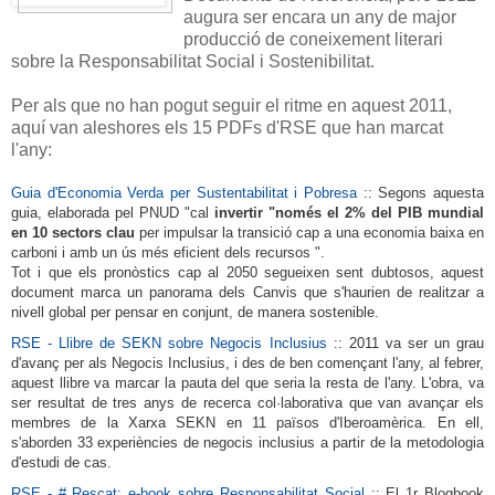
augura ser encara un any de major
producció de coneixement literari
sobre la Responsabilitat Social i Sostenibilitat.
Per als que no han pogut seguir el ritme en aquest 2011,
aquí van aleshores els 15 PDFs d'RSE que han marcat
l'any:
Guia d'Economia Verda per Sustentabilitat i Pobresa
:: Segons aquesta
guia, elaborada pel PNUD "cal
invertir "només el 2% del PIB mundial
en 10 sectors clau
per impulsar la transició cap a una economia baixa en
carboni i amb un ús més eficient dels recursos ".
Tot i que els pronòstics cap al 2050 segueixen sent dubtosos, aquest
document marca un panorama dels Canvis que s'haurien de realitzar a
nivell global per pensar en conjunt, de manera sostenible.
RSE - Llibre de SEKN sobre Negocis Inclusius
:: 2011 va ser un grau
d'avanç per als Negocis Inclusius, i des de ben començant l'any, al febrer,
aquest llibre va marcar la pauta del que seria la resta de l'any.
L'obra, va
ser resultat de tres anys de recerca col·laborativa que van avançar els
membres de la Xarxa SEKN en 11 països d'Iberoamèrica.
En ell,
s'aborden 33 experiències de negocis inclusius a partir de la metodologia
d'estudi de cas.
RSE - # Rescat: e-book sobre Responsabilitat Social
:: El 1r Blogbook