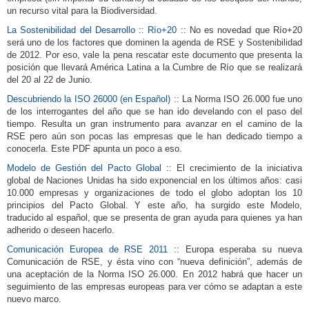
un recurso vital para la Biodiversidad.
La Sostenibilidad del Desarrollo :: Río+20
:: No es novedad que Río+20
será uno de los factores que dominen la agenda de RSE y Sostenibilidad
de 2012. Por eso, vale la pena rescatar este documento que presenta la
posición que llevará América Latina a la Cumbre de Río que se realizará
del 20 al 22 de Junio.
Descubriendo la ISO 26000 (en Español)
:: La Norma ISO 26.000 fue uno
de los interrogantes del año que se han ido develando con el paso del
tiempo. Resulta un gran instrumento para avanzar en el camino de la
RSE pero aún son pocas las empresas que le han dedicado tiempo a
conocerla. Este PDF apunta un poco a eso.
Modelo de Gestión del Pacto Global
:: El crecimiento de la iniciativa
global de Naciones Unidas ha sido exponencial en los últimos años: casi
10.000 empresas y organizaciones de todo el globo adoptan los 10
principios del Pacto Global. Y este año, ha surgido este Modelo,
traducido al español, que se presenta de gran ayuda para quienes ya han
adherido o deseen hacerlo.
Comunicación Europea de RSE 2011
:: Europa esperaba su nueva
Comunicación de RSE, y ésta vino con “nueva definición”, además de
una aceptación de la Norma ISO 26.000. En 2012 habrá que hacer un
seguimiento de las empresas europeas para ver cómo se adaptan a este
nuevo marco.