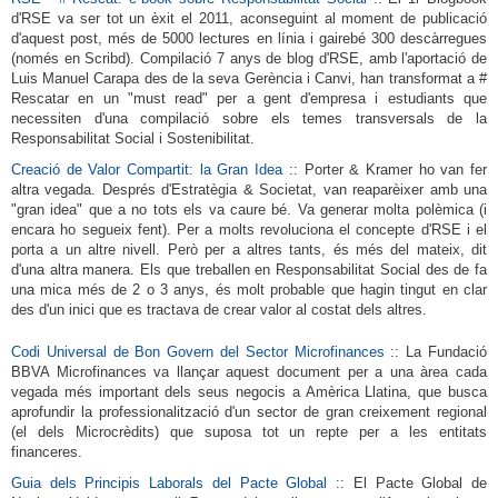
d'RSE va ser tot un èxit el 2011, aconseguint al moment de publicació
d'aquest post, més de 5000 lectures en línia i gairebé 300 descàrregues
(només en Scribd).
Compilació 7 anys de blog d'RSE, amb l'aportació de
Luis Manuel Carapa des de la seva Gerència i Canvi, han transformat a #
Rescatar en un "must read" per a gent d'empresa i estudiants que
necessiten d'una compilació sobre els temes transversals de la
Responsabilitat Social i Sostenibilitat.
Creació de Valor Compartit: la Gran Idea
:: Porter & Kramer ho van fer
altra vegada.
Després d'Estratègia & Societat, van reaparèixer amb una
"gran idea" que a no tots els va caure bé.
Va generar molta polèmica (i
encara ho segueix fent).
Per a molts revoluciona el concepte d'RSE i el
porta a un altre nivell.
Però per a altres tants, és més del mateix, dit
d'una altra manera.
Els que treballen en Responsabilitat Social des de fa
una mica més de 2 o 3 anys, és molt probable que hagin tingut en clar
des d'un inici que es tractava de crear valor al costat dels altres.
Codi Universal de Bon Govern del Sector Microfinances
:: La Fundació
BBVA Microfinances va llançar aquest document per a una àrea cada
vegada més important dels seus negocis a Amèrica Llatina, que busca
aprofundir la professionalització d'un sector de gran creixement regional
(el dels Microcrèdits) que suposa tot un repte per a les entitats
financeres.
Guia dels Principis Laborals del Pacte Global
:: El Pacte Global de