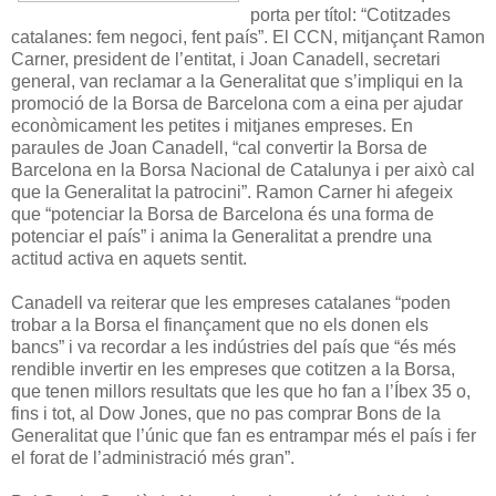
porta per títol: “Cotitzades
catalanes: fem negoci, fent país”. El CCN, mitjançant Ramon
Carner, president de l’entitat, i Joan Canadell, secretari
general, van reclamar a la Generalitat que s’impliqui en la
promoció de la Borsa de Barcelona com a eina per ajudar
econòmicament les petites i mitjanes empreses. En
paraules de Joan Canadell, “cal convertir la Borsa de
Barcelona en la Borsa Nacional de Catalunya i per això cal
que la Generalitat la patrocini”. Ramon Carner hi afegeix
que “potenciar la Borsa de Barcelona és una forma de
potenciar el país” i anima la Generalitat a prendre una
actitud activa en aquets sentit.
Canadell va reiterar que les empreses catalanes “poden
trobar a la Borsa el finançament que no els donen els
bancs” i va recordar a les indústries del país que “és més
rendible invertir en les empreses que cotitzen a la Borsa,
que tenen millors resultats que les que ho fan a l’Íbex 35 o,
fins i tot, al Dow Jones, que no pas comprar Bons de la
Generalitat que l’únic que fan es entrampar més el país i fer
el forat de l’administració més gran”.