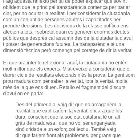
Faig aquesta reflexió per tal de poder explicar que sovint
oblidem que la principal transparència comença per parlar
clar, per no ocultar la realitat, i per considerar la ciutadania
com un conjunt de persones adultes i capacitades per
prendre decisions. Les decisions de la classe política ens
afecten a tots, i sobretot quan es generen enormes deutes
públics que després cal assumir des de la ciutadania d'avui
i potser de generacions futures. La transparència té una
dimensió tècnica però comença pel coratge de dir la veritat.
El que ara intento reflexionar aquí, la ciutadania ho entén
molt millor que els experts. M'atreveixo a considerar que el
darrer cicle de resultats electorals n'és la prova. La gent som
prou madura com per saber la veritat, tota la veritat, molta
més de la que ens diuen. Retallo el fragment del discurs
d'avui on en parla:
Des del primer dia, vaig dir que no amagaríem la
realitat, que explicaríem la veritat, encara que fos
dura, conscient que la societat catalana té un alt
grau de maduresa i que no vol ser enganyada
sinó cridada a un esforç col·lectiu. També vaig
dir que faríem front als problemes, per grans que