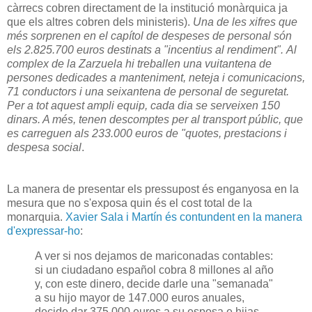
càrrecs cobren directament de la institució monàrquica ja
que els altres cobren dels ministeris).
Una de les xifres que
més sorprenen en el capítol de despeses de personal són
els 2.825.700 euros destinats a "incentius al rendiment". Al
complex de la Zarzuela hi treballen una vuitantena de
persones dedicades a manteniment, neteja i comunicacions,
71 conductors i una seixantena de personal de seguretat.
Per a tot aquest ampli equip, cada dia se serveixen 150
dinars. A més, tenen descomptes per al transport públic, que
es carreguen als 233.000 euros de "quotes, prestacions i
despesa social
.
La manera de presentar els pressupost és enganyosa en la
mesura que no s'exposa quin és el cost total de la
monarquia.
Xavier Sala i Martín és contundent en la manera
d'expressar-ho
:
A ver si nos dejamos de mariconadas contables:
si un ciudadano español cobra 8 millones al año
y, con este dinero, decide darle una "semanada"
a su hijo mayor de 147.000 euros anuales,
decide dar 375.000 euros a su esposa e hijas,