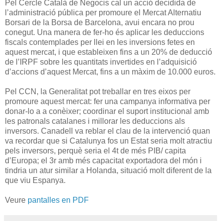
Pel Cercle Català de Negocis cal un acció decidida de
l’administració pública per promoure el Mercat Alternatiu
Borsari de la Borsa de Barcelona, avui encara no prou
conegut. Una manera de fer-ho és aplicar les deduccions
fiscals contemplades per llei en les inversions fetes en
aquest mercat, i que estableixen fins a un 20% de deducció
de l’IRPF sobre les quantitats invertides en l’adquisició
d’accions d’aquest Mercat, fins a un màxim de 10.000 euros.
Pel CCN, la Generalitat pot treballar en tres eixos per
promoure aquest mercat: fer una campanya informativa per
donar-lo a a conèixer; coordinar el suport institucional amb
les patronals catalanes i millorar les deduccions als
inversors. Canadell va reblar el clau de la intervenció quan
va recordar que si Catalunya fos un Estat seria molt atractiu
pels inversors, perquè seria el 4t de més PIB/ capita
d’Europa; el 3r amb més capacitat exportadora del món i
tindria un atur similar a Holanda, situació molt diferent de la
que viu Espanya.
Veure
pantalles en PDF