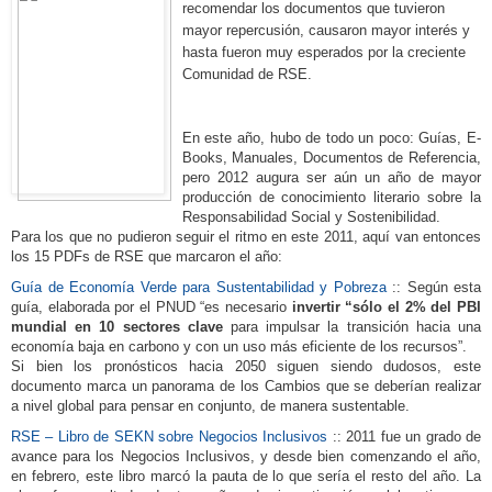
recomendar los documentos que tuvieron
mayor repercusión, causaron mayor interés y
hasta fueron muy esperados por la creciente
Comunidad de RSE.
En este año, hubo de todo un poco: Guías, E-
Books, Manuales, Documentos de Referencia,
pero 2012 augura ser aún un año de mayor
producción de conocimiento literario sobre la
Responsabilidad Social y Sostenibilidad.
Para los que no pudieron seguir el ritmo en este 2011, aquí van entonces
los 15 PDFs de RSE que marcaron el año:
Guía de Economía Verde para Sustentabilidad y Pobreza
:: Según esta
guía, elaborada por el PNUD “es necesario
invertir “sólo el 2% del PBI
mundial en 10 sectores clave
para impulsar la transición hacia una
economía baja en carbono y con un uso más eficiente de los recursos”.
Si bien los pronósticos hacia 2050 siguen siendo dudosos, este
documento marca un panorama de los Cambios que se deberían realizar
a nivel global para pensar en conjunto, de manera sustentable.
RSE – Libro de SEKN sobre Negocios Inclusivos
:: 2011 fue un grado de
avance para los Negocios Inclusivos, y desde bien comenzando el año,
en febrero, este libro marcó la pauta de lo que sería el resto del año. La