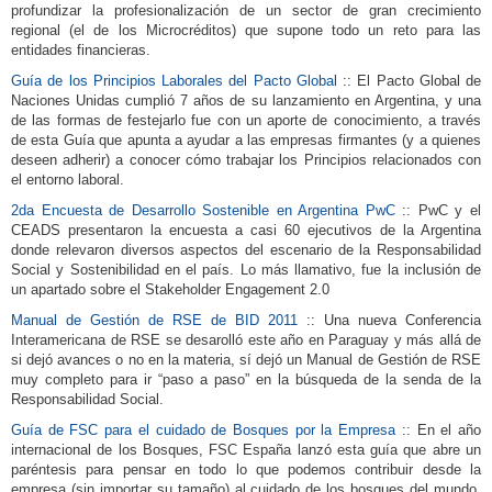
profundizar la profesionalización de un sector de gran crecimiento
regional (el de los Microcréditos) que supone todo un reto para las
entidades financieras.
Guía de los Principios Laborales del Pacto Global
:: El Pacto Global de
Naciones Unidas cumplió 7 años de su lanzamiento en Argentina, y una
de las formas de festejarlo fue con un aporte de conocimiento, a través
de esta Guía que apunta a ayudar a las empresas firmantes (y a quienes
deseen adherir) a conocer cómo trabajar los Principios relacionados con
el entorno laboral.
2da Encuesta de Desarrollo Sostenible en Argentina PwC
:: PwC y el
CEADS presentaron la encuesta a casi 60 ejecutivos de la Argentina
donde relevaron diversos aspectos del escenario de la Responsabilidad
Social y Sostenibilidad en el país. Lo más llamativo, fue la inclusión de
un apartado sobre el Stakeholder Engagement 2.0
Manual de Gestión de RSE de BID 2011
:: Una nueva Conferencia
Interamericana de RSE se desarolló este año en Paraguay y más allá de
si dejó avances o no en la materia, sí dejó un Manual de Gestión de RSE
muy completo para ir “paso a paso” en la búsqueda de la senda de la
Responsabilidad Social.
Guía de FSC para el cuidado de Bosques por la Empresa
:: En el año
internacional de los Bosques, FSC España lanzó esta guía que abre un
paréntesis para pensar en todo lo que podemos contribuir desde la
empresa (sin importar su tamaño) al cuidado de los bosques del mundo,