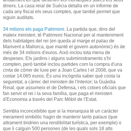
diners. La casa reial de Suècia detalla en un informe de
cada any fiscal els seus comptes, que també permet que
siguin auditats.
34 milions els paga Patrimoni
. La partida que, dins del
mateix ministeri, té Patrimoni Nacional per al manteniment
dels habitatges del rei (en queda al marge el palau de
Marivent a Mallorca, que manté el govern autonòmic) és de
més de 34 milions d'euros. Això inclou tota mena de
despeses. Els jardins i alguns subministraments s'hi
compten, però també inclou partides com la compra d'una
cinta de córrer de luxe per a Joan Carles I el 2008, que va
costar 14.065 euros. És una incògnita saber què costa la
seguretat, a càrrec del ministeri de l'Interior; la Guàrdia
Reial, que assumeix el de Defensa, i els cotxes oficials que
fan servir el rei i la seva família, que paga el ministeri
d'Economia a través del Parc Mòbil de l'Estat.
Sembla inconcebible que si la monarquia té un caràcter
merament simbòlic hagin de mantenir tants palaus (que
altrament tindrien una rendibilitat turística, per exemple) o
que li calguin 500 persones (de les quals sols 18 alts