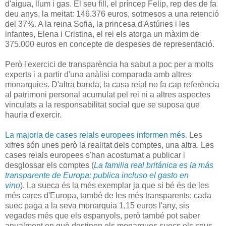
d'aigua, llum i gas. El seu fill, el príncep Felip, rep des de fa
deu anys, la meitat: 146.376 euros, sotmesos a una retenció
del 37%. A la reina Sofia, la princesa d'Astúries i les
infantes, Elena i Cristina, el rei els atorga un màxim de
375.000 euros en concepte de despeses de representació.
Però l'exercici de transparència ha sabut a poc per a molts
experts i a partir d'una anàlisi comparada amb altres
monarquies. D'altra banda, la casa reial no fa cap referència
al patrimoni personal acumulat pel rei ni a altres aspectes
vinculats a la responsabilitat social que se suposa que
hauria d'exercir.
La majoria de cases reials europees informen més
. Les
xifres són unes però la realitat dels comptes, una altra. Les
cases reials europees s'han acostumat a publicar i
desglossar els comptes (
La familia real británica es la más
transparente de Europa: publica incluso el gasto en
vino
). La sueca és la més exemplar ja que si bé és de les
més cares d'Europa, també de les més transparents: cada
suec paga a la seva monarquia 1,15 euros l'any, sis
vegades més que els espanyols, però també pot saber
anualment en què destinen els monarques suecs els seus