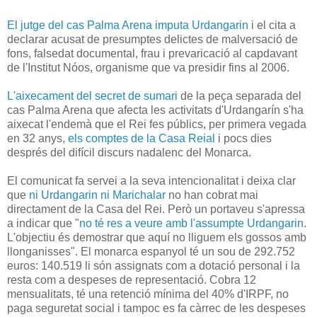
El jutge del cas Palma Arena imputa Urdangarin
i el cita a
declarar acusat de presumptes delictes de malversació de
fons, falsedat documental, frau i prevaricació al capdavant
de l'Institut Nóos, organisme que va presidir fins al 2006.
L'aixecament del secret de sumari
de la peça separada del
cas Palma Arena que afecta les activitats d'Urdangarín s'ha
aixecat l'endemà que el Rei fes públics, per primera vegada
en 32 anys,
els comptes de la Casa Reial
i pocs dies
després del difícil discurs nadalenc del Monarca.
El comunicat fa servei a la seva intencionalitat i deixa clar
que
ni Urdangarin ni Marichalar
no han cobrat mai
directament de la Casa del Rei. Però un portaveu s'apressa
a indicar que "
no té res a veure amb l'assumpte Urdangarin
.
L'objectiu és demostrar que aquí no lliguem els gossos amb
llonganisses". El monarca espanyol té un sou de 292.752
euros: 140.519 li són assignats com a dotació personal i la
resta com a despeses de representació. Cobra 12
mensualitats, té una retenció mínima del 40% d'IRPF, no
paga seguretat social i tampoc es fa càrrec de les despeses