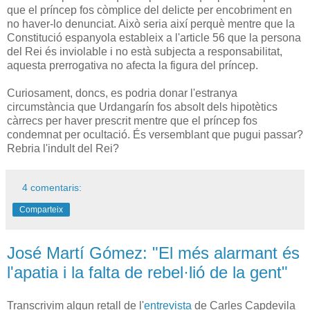
que el príncep fos còmplice del delicte per encobriment en
no haver-lo denunciat. Això seria així perquè mentre que la
Constitució espanyola estableix a l'article 56 que la persona
del Rei és inviolable i no està subjecta a responsabilitat,
aquesta prerrogativa no afecta la figura del príncep.
Curiosament, doncs, es podria donar l'estranya
circumstància que Urdangarín fos absolt dels hipotètics
càrrecs per haver prescrit mentre que el príncep fos
condemnat per ocultació. És versemblant que pugui passar?
Rebria l'indult del Rei?
4 comentaris:
Comparteix
José Martí Gómez: "El més alarmant és
l'apatia i la falta de rebel·lió de la gent"
Transcrivim algun retall de l'
entrevista
de Carles Capdevila