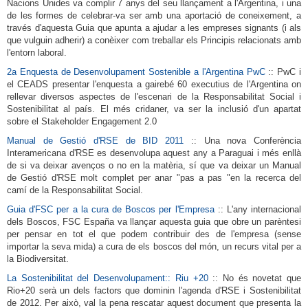
Nacions Unides va complir 7 anys del seu llançament a l'Argentina, i una
de les formes de celebrar-va ser amb una aportació de coneixement, a
través d'aquesta Guia que apunta a ajudar a les empreses signants (i als
que vulguin adherir) a conèixer com treballar els Principis relacionats amb
l'entorn laboral.
2a Enquesta de Desenvolupament Sostenible a l'Argentina PwC
:: PwC i
el CEADS presentar l'enquesta a gairebé 60 executius de l'Argentina on
rellevar diversos aspectes de l'escenari de la Responsabilitat Social i
Sostenibilitat al país.
El més cridaner, va ser la inclusió d'un apartat
sobre el Stakeholder Engagement 2.0
Manual de Gestió d'RSE de BID 2011
:: Una nova Conferència
Interamericana d'RSE es desenvolupa aquest any a Paraguai i més enllà
de si va deixar avenços o no en la matèria, sí que va deixar un Manual
de Gestió d'RSE molt complet per anar "pas a pas "en la recerca del
camí de la Responsabilitat Social.
Guia d'FSC per a la cura de Boscos per l'Empresa
:: L'any internacional
dels Boscos, FSC España va llançar aquesta guia que obre un parèntesi
per pensar en tot el que podem contribuir des de l'empresa (sense
importar la seva mida) a cura de els boscos del món, un recurs vital per a
la Biodiversitat.
La Sostenibilitat del Desenvolupament:: Riu +20
:: No és novetat que
Rio+20 serà un dels factors que dominin l'agenda d'RSE i Sostenibilitat
de 2012.
Per això, val la pena rescatar aquest document que presenta la