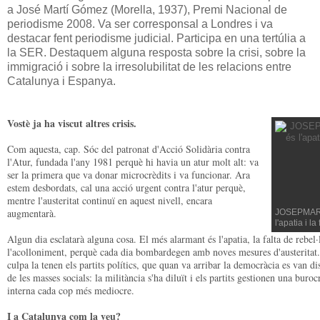
a José Martí Gómez (Morella, 1937), Premi Nacional de
periodisme 2008. Va ser corresponsal a Londres i va
destacar fent periodisme judicial. Participa en una tertúlia a
la SER. Destaquem alguna resposta sobre la crisi, sobre la
immigració i sobre la irresolubilitat de les relacions entre
Catalunya i Espanya.
Vostè ja ha viscut altres crisis.
Com aquesta, cap. Sóc del patronat d'Acció Solidària contra
l'Atur, fundada l'any 1981 perquè hi havia un atur molt alt: va
ser la primera que va donar microcrèdits i va funcionar. Ara
estem desbordats, cal una acció urgent contra l'atur perquè,
mentre l'austeritat continuï en aquest nivell, encara
augmentarà.
JOSEPMART
l'apatia i la
Algun dia esclatarà alguna cosa. El més alarmant és l'apatia, la falta de rebel·
l'acolloniment, perquè cada dia bombardegen amb noves mesures d'austeritat
culpa la tenen els partits polítics, que quan va arribar la democràcia es van di
de les masses socials: la militància s'ha diluït i els partits gestionen una buroc
interna cada cop més mediocre.
I a Catalunya com la veu?