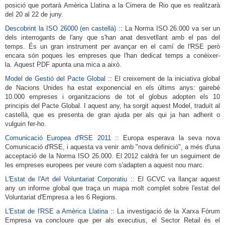
posició que portarà Amèrica Llatina a la Cimera de Rio que es realitzarà
del 20 al 22 de juny.
Descobrint la ISO 26000 (en castellà)
:: La Norma ISO 26.000 va ser un
dels interrogants de l'any que s'han anat desvetllant amb el pas del
temps.
És un gran instrument per avançar en el camí de l'RSE però
encara són poques les empreses que l'han dedicat temps a conèixer-
la.
Aquest PDF apunta una mica a això.
Model de Gestió del Pacte Global
:: El creixement de la iniciativa global
de Nacions Unides ha estat exponencial en els últims anys: gairebé
10.000 empreses i organitzacions de tot el globus adopten els 10
principis del Pacte Global.
I aquest any, ha sorgit aquest Model, traduït al
castellà, que es presenta de gran ajuda per als qui ja han adherit o
vulguin fer-ho.
Comunicació Europea d'RSE 2011
:: Europa esperava la seva nova
Comunicació d'RSE, i aquesta va venir amb "nova definició", a més d'una
acceptació de la Norma ISO 26.000.
El 2012 caldrà fer un seguiment de
les empreses europees per veure com s'adapten a aquest nou marc.
L'Estat de l'Art del Voluntariat Corporatiu
:: El GCVC va llançar aquest
any un informe global que traça un mapa molt complet sobre l'estat del
Voluntariat d'Empresa a les 6 Regions.
L'Estat de l'RSE a Amèrica Llatina
:: La investigació de la Xarxa Fòrum
Empresa va concloure que per als executius, el Sector Retail és el