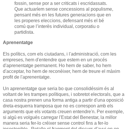
fossin, sense por a ser criticats i escridassats.
Que actuaríem sense concessions al populisme,
pensant més en les futures generacions que en
les properes eleccions, defensant més el bé
comú que l’interès individual, corporatiu o
partidista.
Aprenentatge
Els polítics, com els ciutadans, i l'administració, com les
empreses, hem d'entendre que estem en un procés
d'aprenentatge permanent. Ho hem de saber, ho hem
d'acceptar, ho hem de reconèixer, hem de treure el màxim
profit de l'aprenentatge.
Un aprenentatge que seria bo que consolidéssim és al
voltant de les trampes polítiques, i sobretot electorals, que a
casa nostra prenen una forma antiga a partir d'una oposició
dreta-esquerra tramposa que no es correspon amb els
arguments que els votants creuen entendre'n. Per exemple,
si algú es volgués carregar l'Estat del Benestar, la millor
manera seria fer-lo créixer sense control fins a fer-lo
insostenible. Retallo el fragment del discurs d'avui on en