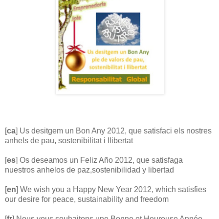
[
ca
] Us desitgem un Bon Any 2012, que satisfaci els nostres
anhels de pau, sostenibilitat i llibertat
[
es
] Os deseamos un Feliz Año 2012, que satisfaga
nuestros anhelos de paz,sostenibilidad y libertad
[
en
] We wish you a Happy New Year 2012, which satisfies
our desire for peace, sustainability and freedom
[
fr
] Nous vous souhaitons une Bonne et Heureuse Année