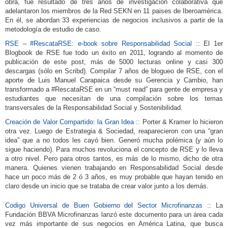
obra, fue resultado de tres años de investigación colaborativa que
adelantaron los miembros de la Red SEKN en 11 paises de Iberoamérica.
En él, se abordan 33 experiencias de negocios inclusivos a partir de la
metodología de estudio de caso.
RSE – #RescataRSE: e-book sobre Responsabilidad Social
:: El 1er
Blogbook de RSE fue todo un éxito en 2011, logrando al momento de
publicación de este post, más de 5000 lecturas online y casi 300
descargas (sólo en Scribd). Compilar 7 años de blogueo de RSE, con el
aporte de Luis Manuel Carapaica desde su Gerencia y Cambio, han
transformado a #RescataRSE en un “must read” para gente de empresa y
estudiantes que necesitan de una compilación sobre los temas
transversales de la Responsabilidad Social y Sostenibilidad.
Creación de Valor Compartido: la Gran Idea
:: Porter & Kramer lo hicieron
otra vez. Luego de Estrategia & Sociedad, reaparecieron con una “gran
idea” que a no todos les cayó bien. Generó mucha polémica (y aún lo
sigue haciendo). Para muchos revoluciona el concepto de RSE y lo lleva
a otro nivel. Pero para otros tantos, es más de lo mismo, dicho de otra
manera. Quienes vienen trabajando en Responsabilidad Social desde
hace un poco más de 2 ó 3 años, es muy probable que hayan tenido en
claro desde un inicio que se trataba de crear valor junto a los demás.
Codigo Universal de Buen Gobierno del Sector Microfinanzas
:: La
Fundación BBVA Microfinanzas lanzó este documento para un área cada
vez más importante de sus negocios en América Latina, que busca