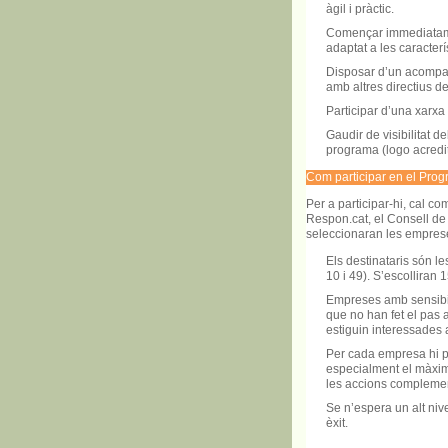
àgil i pràctic.
Començar immediatame
adaptat a les caracter
Disposar d’un acompany
amb altres directius d
Participar d’una xarxa
Gaudir de visibilitat d
programa (logo acredit
Com participar en el Pr
Per a participar-hi, cal co
Respon.cat, el Consell de
seleccionaran les emprese
Els destinataris són l
10 i 49). S’escolliran 
Empreses amb sensibil
que no han fet el pas a
estiguin interessades a
Per cada empresa hi pa
especialment el màxim 
les accions complemen
Se n’espera un alt niv
èxit.