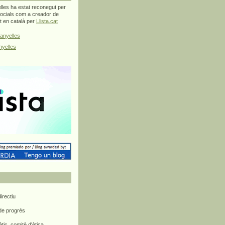
les ha estat reconegut per
ocials com a creador de
at en català per
Llista.cat
anyelles
yelles
rectiu
 de progrés
ètic, comitè d'ètica