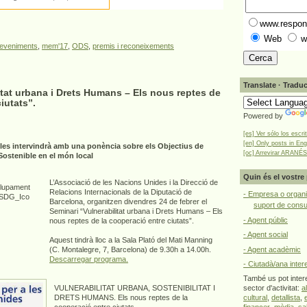
www.respons
Web
w
eveniments
,
mem'17
,
ODS
,
premis i reconeixements
Translate · Traduc
itat urbana i Drets Humans – Els nous reptes de
iutats”.
Powered by
[es] Ver sólo los escri
[en] Only posts in Eng
les intervindrà amb una ponència sobre els Objectius de
[oc] Arrevirar ARANÉS
stenible en el món local
Quin és el vostre 
L’Associació de les Nacions Unides i la Direcció de
Relacions Internacionals de la Diputació de
- Empresa o organi
Barcelona, organitzen divendres 24 de febrer el
suport de cons
Seminari “Vulnerabilitat urbana i Drets Humans – Els
- Agent públic
nous reptes de la cooperació entre ciutats”.
- Agent social
Aquest tindrà lloc a la Sala Plató del Mati Manning
- Agent acadèmic
(C. Montalegre, 7, Barcelona) de 9.30h a 14.00h.
Descarregar programa.
- Ciutadà/ana inter
També us pot intere
sector d'activitat:
a
VULNERABILITAT URBANA, SOSTENIBILITAT I
cultural
,
detallista
,
DRETS HUMANS. Els nous reptes de la
financer
,
mèdia
,
sa