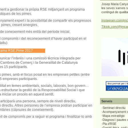
Josep Maria Canyel
les seves xarxes s
nt a gestionar la pròpia RSE mitjançant un programa
contingut de qualit
ístiques de les pimes.
ament expert i la possibilitat de compartir els progressos
Instagram.com/jmc
e pimes, creant sinergies.
Tiktok.com/@jmcan
 de coneixement més enllà del període inicial.
el compromís i del reconeixement d’haver participat en el
atiu)
ograma RSE.Pime 2017
municar l’interès i una comissió tècnica integrada per
 Cambres de Comerç i la Generalitat de Catalunya
s 15 participants.
es pimes, amb el focus posat en les empreses petites (entre
15 empreses participants.
itat en temes ambientals, socials, laborals, bon govern…
 estructurar la gestió de la Responsabilitat Social i que
 iniciar un procés en aquest sentit.
rticiparà una persona, sempre de nivell directiu,
Serveis
directiu. Altres persones de l’empresa podran participar en
·Seminari directiu
tàries (càpsules de coneixement).
·Acompanyament di
·Mapa estratègic
ell de compromís per a seguir el programa i finalitzar-lo amb
·Diagnosi i pautes
·Pla d'RSE
·Gestió ètica, codi 