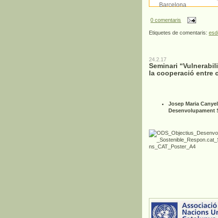
Barcelona
0 comentaris
Etiquetes de comentaris:
esd
24.2.17
Seminari “Vulnerabil
la cooperació entre c
Josep Maria Canyel
Desenvolupament So