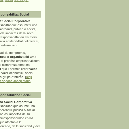
sponsabilitat Social
t Social Corporativa
sabilitat que assumeix una
mercantil, pública o social,
pels impactes de la seva
rresponsabilitat en els afers
la sostenibilitat del mercat,
 medi ambient.
vell de compromís,
resa o organització amb
t el propòsit empresarial com
el d’empresa amb una
l
que li permeti crear
valor
r, valor econòmic i social
ls grups d’interès. [
llegir
ia segons Josep Maria
sponsabilidad Social
d Social Corporativa
nsabilidad que asume una
ercantil, pública o social,
por los impactos de su
corresponsabilidad en los
ue afectan a la
mercado, de la sociedad y del