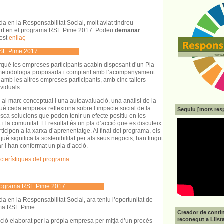
a en la Responsabilitat Social, molt aviat tindreu
part en el programa RSE.Pime 2017. Podeu
demanar
est
enllaç
RSE.Pime 2017
què les empreses participants acabin disposant d’un Pla
 metodologia proposada i comptant amb l’acompanyament
 amb les altres empreses participants, amb cinc tallers
ividuals.
 al marc conceptual i una autoavaluació, una anàlisi de la
què cada empresa reflexiona sobre l’impacte social de la
Seguiu [mots res
busca solucions que poden tenir un efecte positiu en les
i la comunitat. El resultat és un pla d’acció que es discuteix
ticipen a la xarxa d’aprenentatge. Al final del programa, els
è significa la sostenibilitat per als seus negocis, han tingut
ar i han conformat un pla d’acció.
cterístiques del programa
 programa RSE.Pime 2017
a en la Responsabilitat Social, ara teniu l’oportunitat de
ama RSE.Pime.
Creador de contin
reconegut a Llist
ció elaborat per la pròpia empresa per mitjà d’un procés