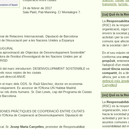
cooperació entre ciutats
transports
,
turístic.
24 de febrer de 2017
Sala Plató, Pati Manning. C/ Montalegre 7.
[ca] Què és la Re
La
Responsabilita
(RSC) és la respon
organització, sigui 
envers la societat 
onat de Relacions Internacionals. Diputació de Barcelona
activitat i per la co
t de l'Associació per a les Nacions Unides a Espanya
comuns que afecten 
de la societat i del
NAUGURAL
na aproximació als Objectius de Desenvolupament Sostenible”
En el seu màxim ni
ra de l’Institut d’Investigació de les Nacions Unides per al
conforma una
emp
NRISD
propòsit
, entenen
l’adopció d’un mod
ssió del marc introductori. DESENVOLUPAMENT SOSTENIBLE vs
excel·lència socia
 nous reptes de les ciutats
compartit
, és a di
junt direcció ANUE
alhora, per a tots e
definició més àmpl
en el marc dels ODS. Sr. Raúl Sánchez, doctor en economia
Canyelles
]
nvolupament. Ex assesor de l’Oficina UN Habitat Madrid.
ana i els drets humans. Sr. Dan Lewis, cap del Programa de Ciutats
[es] Qué es la Re
at Barcelona
La
Responsabilida
(RSC) es la respo
organización, sea m
ssió. BONES PRÀCTIQUES DE COOPERACIÓ ENTRE CIUTATS
hacia la sociedad 
 l’Oficina de Cooperació al Desenvolupament. Diputació de
actividad y por la 
asuntos comunes q
sostenibilidad del 
cal. Sr.
Josep Maria Canyelles
, promotor de Responsabilitat