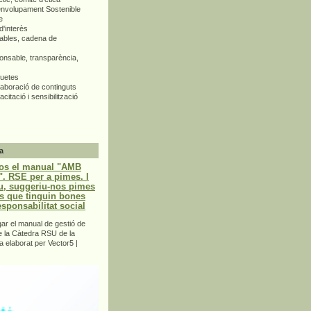
envolupament Sostenible
e
d'interès
bles, cadena de
nsable, transparència,
quetes
aboració de continguts
citació i sensibilització
a
os el manual "AMB
 RSE per a pimes. I
u, suggeriu-nos pimes
s que tinguin bones
esponsabilitat social
r el manual de gestió de
e la Càtedra RSU de la
a elaborat per Vector5 |