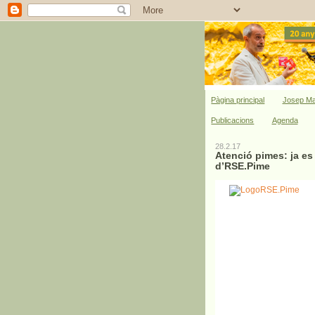
Pàgina principal
Josep Ma
Publicacions
Agenda
28.2.17
Atenció pimes: ja es
d’RSE.Pime