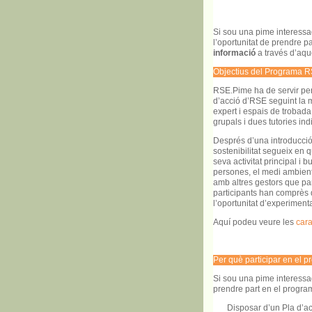
Si sou una pime interessad
l’oportunitat de prendre 
informació
a través d’aqu
Objectius del Programa 
RSE.Pime ha de servir per
d’acció d’RSE seguint la
expert i espais de trobada
grupals i dues tutories ind
Després d’una introducció
sostenibilitat segueix en 
seva activitat principal i 
persones, el medi ambient 
amb altres gestors que par
participants han comprès qu
l’oportunitat d’experiment
Aquí podeu veure les
cara
Per què participar en el
Si sou una pime interessad
prendre part en el progr
Disposar d’un Pla d’ac