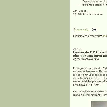
Global, soci-consult
Turisme sostenible. 
13h. Debat
13,30 h. Fi de la Jornada
0 comentaris
Etiquetes de comentaris:
esd
23.2.17
Passar de l'RSE als 
abordar una nova cu
@RadioSantBoi
El programa La Terra de Ràdi
en qualitat d'expert en Respo
lloc es va fer un repàs de la
consultoria Vector 5 · Excel·l
empresarial Respon.cat i al
Catalunya o RSE.Pime.
L'estrevista ha estat càrrec 
l'espai de Medi Ambient i Soste