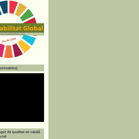
ponsables]
gut de qualitat en català
a.cat