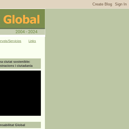
rveis/Servicios
Links
na ciutat sostenible:
tracions i ciutadania
sabilitat Global