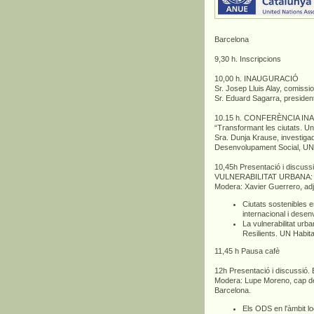
Barcelona
9,30 h. Inscripcions
10,00 h. INAUGURACIÓ
Sr. Josep Lluis Alay, comissi
Sr. Eduard Sagarra, presiden
10.15 h. CONFERÈNCIA I
“Transformant les ciutats. U
Sra. Dunja Krause, investigado
Desenvolupament Social, U
10,45h Presentació i discu
VULNERABILITAT URBANA: els
Modera: Xavier Guerrero, ad
Ciutats sostenibles 
internacional i dese
La vulnerabilitat urb
Resilients. UN Habit
11,45 h Pausa cafè
12h Presentació i discu
Modera: Lupe Moreno, cap de
Barcelona.
Els ODS en l'àmbit lo