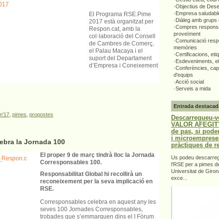
·Objectius de Des
·Empresa saludabl
El Programa RSE.Pime
·Diàleg amb grups 
2017 està organitzat per
·Compres responsa
Respon.cat, amb la
proveïment
col·laboració del Consell
·Comunicació respo
de Cambres de Comerç,
memòries
el Palau Macaya i el
·Certificacions, eti
suport del Departament
·Esdeveniments, el
d’Empresa i Coneixement
·Conferències, capa
d'equips
·Acció social
·Serveis a mida
Entrada destacad
'17
,
pimes
,
propostes
Descarregueu-v
VALOR AFEGIT".
de pas, si pode
i microemprese
ebra la Jornada 100
pràctiques de r
El proper 9 de març tindrà lloc la Jornada
Us podeu descarrega
Corresponsables 100.
l'RSE per a pimes d
Universitat de Giron
Responsabilitat Global hi recollirà un
exce...
reconeixement per la seva implicació en
RSE.
Corresponsables celebra en aquest any les
seves 100 Jornades Corresponsables,
trobades que s’emmarquen dins el I Fòrum