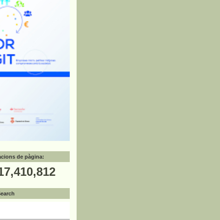
zacions de pàgina:
17,410,812
Search