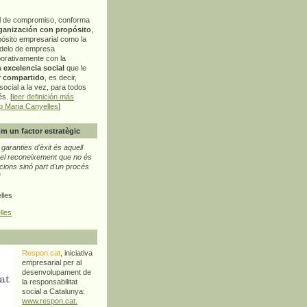
l de compromiso, conforma
ganización con propósito
,
pósito empresarial como la
delo de empresa
orativamente con la
a
excelencia social
que le
r compartido
, es decir,
ocial a la vez, para todos
s. [
leer definición más
p Maria Canyelles
]
m un factor estratègic
aranties d'èxit és aquell
l reconeixement que no és
cions sinó part d'un procés
"
lles
lles
Respon.cat
, iniciativa
empresarial per al
desenvolupament de
la responsabilitat
social a Catalunya:
www.respon.cat.