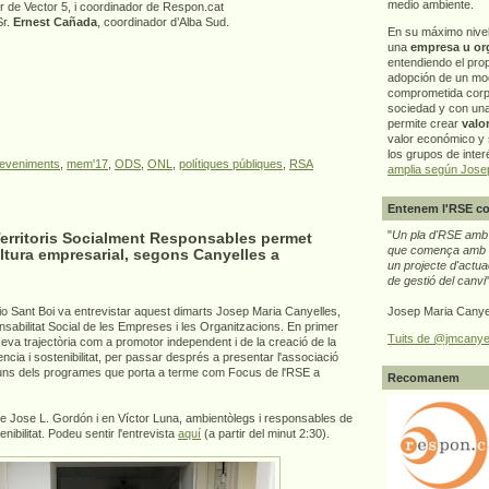
medio ambiente.
or de Vector 5, i coordinador de Respon.cat
Sr.
Ernest Cañada
, coordinador d’Alba Sud.
En su máximo nive
una
empresa u or
entendiendo el pro
adopción de un mo
comprometida corp
sociedad y con un
permite crear
valo
valor económico y s
los grupos de interé
eveniments
,
mem'17
,
ODS
,
ONL
,
polítiques públiques
,
RSA
amplia según Jose
Entenem l'RSE co
"
Un pla d'RSE amb g
Territoris Socialment Responsables permet
que comença amb e
ltura empresarial, segons Canyelles a
un projecte d'actua
de gestió del canvi
Josep Maria Canye
o Sant Boi va entrevistar aquest dimarts Josep Maria Canyelles,
nsabilitat Social de les Empreses i les Organitzacions. En primer
Tuits de @jmcanye
 seva trajectòria com a promotor independent i de la creació de la
encia i sostenibilitat, per passar després a presentar l'associació
guns dels programes que porta a terme com Focus de l'RSE a
Recomanem
de Jose L. Gordón i en Víctor Luna, ambientòlegs i responsables de
nibilitat. Podeu sentir l'entrevista
aquí
(a partir del minut 2:30).