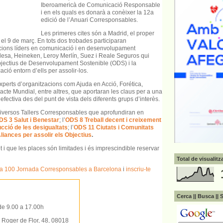
Iberoamericà de Comunicació Responsable
i en els quals es donarà a conèixer la 12a
edició de l’Anuari Corresponsables.
Les primeres cites són a Madrid, el proper
 el 9 de març. En tots dos trobades participaran
cions líders en comunicació i en desenvolupament
esa, Heineken, Leroy Merlín, Suez i Reale Seguros qui
bjectius de Desenvolupament Sostenible (ODS) i la
ció entorn d’ells per assolir-los.
perts d’organitzacions com Ajuda en Acció, Forética,
cte Mundial, entre altres, que aportaran les claus per a una
ectiva des del punt de vista dels diferents grups d’interès.
 diversos Tallers Corresponsables que aprofundiran en
DS 3 Salut i Benestar
; l’
ODS 8 Treball decent i creixement
ció de les desigualtats
; l’
ODS 11 Ciutats i Comunitats
iances per assolir els Objectius
.
ot i que les places són limitades i és imprescindible reservar
Total de visualit
la 100 Jornada Corresponsables a Barcelona
i
inscriu-te
Cerca || Busca || 
de 9.00 a 17.00h
oger de Flor, 48, 08018