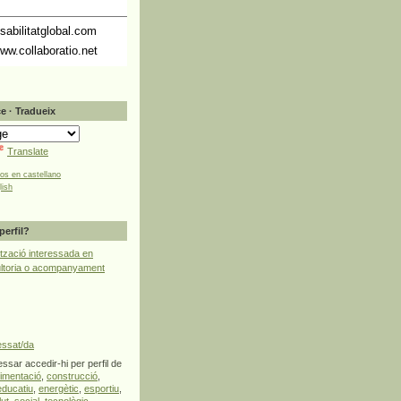
abilitatglobal.com
ww.collaboratio.net
e · Tradueix
Translate
tos en castellano
lish
perfil?
tzació interessada en
ultoria o acompanyament
essat/da
ssar accedir-hi per perfil de
limentació
,
construcció
,
educatiu
,
energètic
,
esportiu
,
lut
,
social
,
tecnològic
,