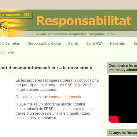
ria Canyelles
Responsabilitat Global
Canals
Canal RSA
Newsletter
Se
Contacte
Contribuir a fer u
 pot demanar informació per a la nova edició
empreses, adminis
En
les properes setmanes s’obrirà la convocatòria
per participar en el programa
RSE.Pime
2017
dirigit a pimes catalanes.
Des d’ara ja es pot
demanar informació
RSE.Pime és un programa pràctic i gratuït
d’implantació de l’RSE a les pimes catalanes, a
través d’un procés de 5 tallers grupals i dues
consultories a l’empresa.
20 anys de Respon