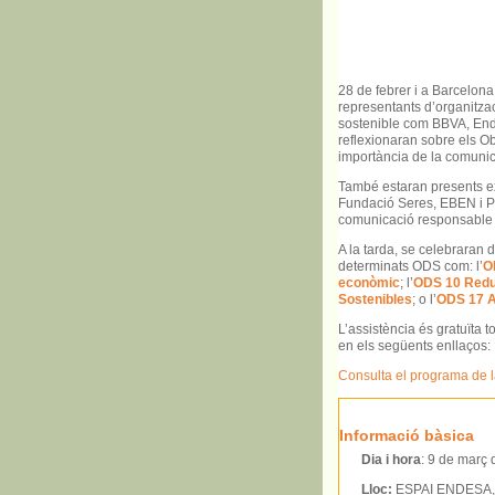
28 de febrer i a Barcelona
representants d’organitza
sostenible com BBVA, End
reflexionaran sobre els O
importància de la comunica
També estaran presents ex
Fundació Seres, EBEN i Pa
comunicació responsable ef
A la tarda, se celebraran
determinats ODS com: l’
O
econòmic
; l’
ODS 10 Reduc
Sostenibles
; o l’
ODS 17 Al
L’assistència és gratuïta t
en els següents enllaços:
Consulta el programa de 
Informació bàsica
Dia i hora
: 9 de març 
Lloc:
ESPAI ENDESA, R