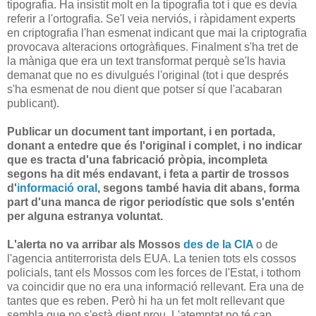
tipografia. Ha insistit molt en la tipografia tot i que es devia
referir a l'ortografia. Se'l veia nerviós, i ràpidament experts
en criptografia l'han esmenat indicant que mai la criptografia
provocava alteracions ortogràfiques. Finalment s'ha tret de
la màniga que era un text transformat perquè se'ls havia
demanat que no es divulgués l'original (tot i que després
s'ha esmenat de nou dient que potser sí que l'acabaran
publicant).
Publicar un document tant important, i en portada,
donant a entedre que és l'original i complet, i no indicar
que es tracta d'una fabricació pròpia, incompleta
segons ha dit més endavant, i feta a partir de trossos
d'
informació oral
, segons també havia dit abans, forma
part d'una manca de rigor periodístic que sols s'entén
per alguna estranya voluntat.
L'alerta no va arribar als Mossos
des de la CIA
o de
l'agencia antiterrorista dels EUA. La tenien tots els cossos
policials, tant els Mossos com les forces de l'Estat, i tothom
va coincidir que no era una informació rellevant. Era una de
tantes que es reben. Però hi ha un fet molt rellevant que
sembla que no s'està dient prou. L'atemptat no té cap