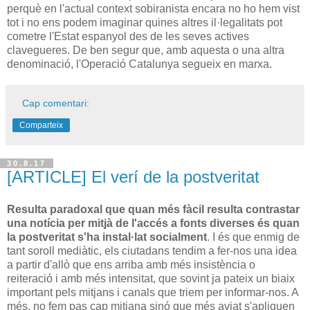
perquè en l'actual context sobiranista encara no ho hem vist
tot i no ens podem imaginar quines altres il·legalitats pot
cometre l'Estat espanyol des de les seves actives
clavegueres. De ben segur que, amb aquesta o una altra
denominació, l'Operació Catalunya segueix en marxa.
Cap comentari:
Comparteix
30.8.17
[ARTICLE] El verí de la postveritat
Resulta paradoxal que quan més fàcil resulta contrastar
una notícia per mitjà de l'accés a fonts diverses és quan
la postveritat s'ha instal·lat socialment
. I és que enmig de
tant soroll mediàtic, els ciutadans tendim a fer-nos una idea
a partir d'allò que ens arriba amb més insistència o
reiteració i amb més intensitat, que sovint ja pateix un biaix
important pels mitjans i canals que triem per informar-nos. A
més, no fem pas cap mitjana sinó que més aviat s'apliquen