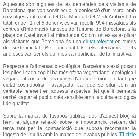
Aquestes són algunes de les demandes dels visitants de
Barcelona que van servir per a la confecció d’un mural amb
missatges amb motiu del Dia Mundial del Medi Ambient. En
total, entre l’1 i el 5 de juny, es van recollir 994 missatges als
centres d’informació turística de Turisme de Barcelona a la
plaça de Catalunya i al mirador de Colom, on es va explicar
als visitants que Barcelona és una
ciutat referent
en temes
de sostenibilitat. Per nacionalitats, els alemanys i els
anglesos van ser els qui més van participar de la iniciativa.
Respecte a l'alimentació ecològica, Barcelona s'està posant
les piles i cada cop hi ha més oferta vegetariana, ecològica i
vegana, al costat de les cuines d'arreu del món. En tant que
ciutat cosmopolita i avançada, cal que se situï com un
veritable referent en aquests aspectes, fet que li permetrà
també captar el públic més sensible amb la cuina ecològica
i de qualitat.
Sobre la manca de lavabos públics, des d'aquest blog ja
hem fet alguna reflexió sobre la importància creixent del
tema tant per la contradicció que suposa recomanar la
ingesta de líquids amb la manca de lavabos públics (
El cicle