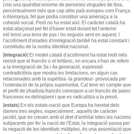
crisi una quantitat enorme de persones vingudes de fora,
percentualment més que cap altre país europeu com França
o Alemanya, fet que podia constituir una amenaça a la
cohesió social. Però no ha estat així. El caràcter català ha
estat afaiçonat pel fet d'haver estat durant tot l'anterior
mil·lenni una terra de pas i ho segueix sent en aquest. I
l'acolliment d'onades d'immigració també ha estat constant i
constitutiu de la nostra identitat nacional.
[
integració
] El model català d'acolliment ha estat molt més
reeixit que el francès o el britànic, on encara s'han de referir
a la immigració de 3a i 4a generació, expressió
contradictòria que mostra les limitacions, en algun cas
relacionades amb la supèrbia -la
grandeur
- provocada per
l'ostentació de la pròpia superioritat. Cal tenir en compte que
el perfil de jihadista francès
correspon a un francès de pares
francesos ex-delinqüent i que es radicalitza a la presó.
[
estats
] En els estats-nació que Europa ha heretat dels
darrers tres segles, especialment , aquells de caràcter
jacobí, que es creuen amb el dret d'anihilar totes les nacions
subjacents per fer la nació de l'Estat, la integració passa per
la negació de les identitats múltiples, és una assimilació que