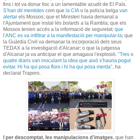
fins i tot va donar lloc a un lamentable acudit de El País.
S'han dit mentides
com que
la CIA
o la policia belga
van
alertar
els Mossos; que el Ministeri havia demanat a
l'Ajuntament que instal·lés
bolards
a la Rambla; que els
Mossos tenien accés a la informació de seguretat;
que
l'ANC es va infiltrar a la manifestació per manipular-la
; que
la Guàrdia Civil va demanar la incorporació dels seus
TEDAX a la investigació d'Alcanar; o que la jutgessa
d'Alcanar ja va anticipar el que amagava l'explosió. "
Tres o
quatre diaris van inoculant la idea que això s'hauria pogut
evitar. Hi ha qui posa flors i hi ha qui posa merda
", ha
declarat Trapero.
I per descomptat, les manipulacions d'imatges
, que han