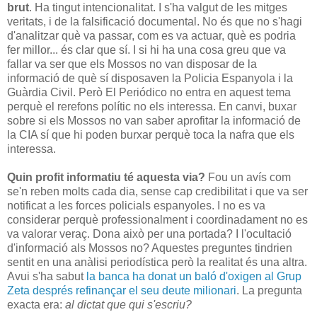
brut
. Ha tingut intencionalitat. I s'ha valgut de les mitges
veritats, i de la falsificació documental. No és que no s'hagi
d'analitzar què va passar, com es va actuar, què es podria
fer millor... és clar que sí. I si hi ha una cosa greu que va
fallar va ser que els Mossos no van disposar de la
informació de què sí disposaven la Policia Espanyola i la
Guàrdia Civil. Però El Periódico no entra en aquest tema
perquè el rerefons polític no els interessa. En canvi, buxar
sobre si els Mossos no van saber aprofitar la informació de
la CIA sí que hi poden burxar perquè toca la nafra que els
interessa.
Quin profit informatiu té aquesta via?
Fou un avís com
se'n reben molts cada dia, sense cap credibilitat i que va ser
notificat a les forces policials espanyoles. I no es va
considerar perquè professionalment i coordinadament no es
va valorar veraç. Dona això per una portada? I l'ocultació
d'informació als Mossos no? Aquestes preguntes tindrien
sentit en una anàlisi periodística però la realitat és una altra.
Avui s'ha sabut
la banca ha donat un baló d'oxigen al Grup
Zeta després refinançar el seu deute milionari
. La pregunta
exacta era:
al dictat que qui s'escriu?