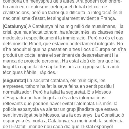
comporta un menyspreu dels altres. Ara podem confondre-
ho amb eurocentrisme i reforçar el debat del xoc de
civilitzacions, però un factor que dificulta la integració és el
nacionalisme d'estat, fet singularment evident a França.
[
Catalunya
] A Catalunya hi ha mig milió de musulmans, i la
crisi, que ha afectat tothom, ha afectat més les classes més
modestes i específicament la immigració. Però no és el cas
dels nois de Ripoll, que estaven perfectament integrats. No
s'ha produït el que ha passat en altres llocs d'Europa on s'ha
produït un còctel entre el sentiment de desarrelament i la
manca de projecte personal. Ha estat algú de fora que ha
tingut la capacitat de captar-los per a un grup sectari amb
tècniques hàbils i ràpides.
[
seguretat
] La societat catalana, els municipis, les
empreses, tothom ha fet la seva feina en sentit positiu i
normalitzador. Però ha fallat la seguretat. Els Mossos
d'Esquadra no han tingut accés a les informacions
rellevants que podrien haver evitat l'atemptat. És més, la
policia espanyola va alertar un grup jihadista que estava
sent investigat pels Mossos, ara fa dos anys. La Constitució
espanyola és morta a Catalunya: va morir amb la sentència
de l'Estatut i mor de nou cada dia que l'Estat espanyol