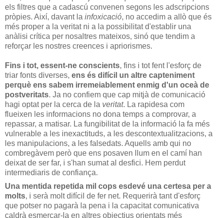
els filtres que a cadascú convenen segons les adscripcions
pròpies. Així, davant la
infoxicació
, no accedim a allò que és
més proper a la veritat ni a la possibilitat d'establir una
anàlisi crítica per nosaltres mateixos, sinó que tendim a
reforçar les nostres creences i apriorismes.
Fins i tot, essent-ne conscients
, fins i tot fent l'esforç de
triar fonts diverses,
ens és difícil un altre capteniment
perquè ens sabem irremeiablement enmig d'un oceà de
postveritats
. Ja no confiem que cap mitjà de comunicació
hagi optat per la cerca de la
veritat
. La rapidesa com
flueixen les informacions no dona temps a comprovar, a
repassar, a matisar. La fungibilitat de la informació la fa més
vulnerable a les inexactituds, a les descontextualitzacions, a
les manipulacions, a les falsedats. Aquells amb qui no
combregàvem però que ens posaven llum en el camí han
deixat de ser far, i s'han sumat al desfici. Hem perdut
intermediaris de confiança.
Una mentida repetida mil cops esdevé una certesa per a
molts
, i serà molt difícil de fer net. Requerirà tant d'esforç
que potser no pagarà la pena i la capacitat comunicativa
caldrà esmerçar-la en altres objectius orientats més