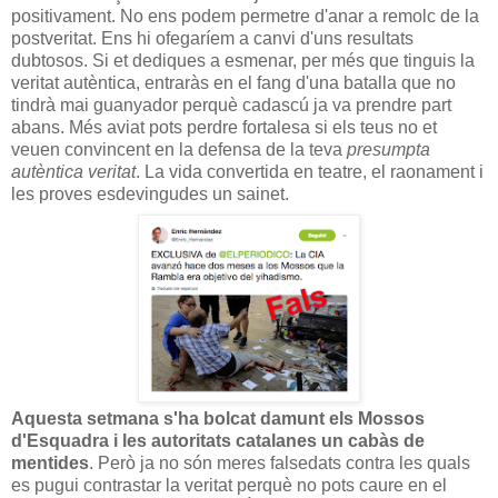
positivament. No ens podem permetre d'anar a remolc de la
postveritat. Ens hi ofegaríem a canvi d'uns resultats
dubtosos. Si et dediques a esmenar, per més que tinguis la
veritat autèntica, entraràs en el fang d'una batalla que no
tindrà mai guanyador perquè cadascú ja va prendre part
abans. Més aviat pots perdre fortalesa si els teus no et
veuen convincent en la defensa de la teva
presumpta
autèntica veritat
. La vida convertida en teatre, el raonament i
les proves esdevingudes un sainet.
Aquesta setmana s'ha bolcat damunt els Mossos
d'Esquadra i les autoritats catalanes un cabàs de
mentides
. Però ja no són meres falsedats contra les quals
es pugui contrastar la veritat perquè no pots caure en el