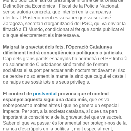
Mundo publicà el famós presumpte informe de la Unitat de
Delinqüència Econòmica i Fiscal de la Policia Nacional,
sense autoria concreta, que interferí en la campanya
electoral. Posteriorment es va saber que va ser José
Zaragoza, secretari d'organització del PSC, qui va enviar la
filtració a El Mundo, condicionat al fet que sortís publicat el
dia que electorament els interessava.
Malgrat la gravetat dels fets, l'Operació Catalunya
difícilment tindrà conseqüències polítiques o judicials
.
Cap dels grans partits espanyols ho permetrà i el PP trobarà
no solament de Ciudadanos sinó també de l'entorn
socialista el suport per actuar amb nocturnitat davant el risc
de perdre no solament la mamella sinó que caigui el castell
de naips que sosté tots els seus privilegis.
El context de
postveritat
provoca que el context
espanyol aquesta sigui una dada més
, que es va
sobreposant a moltes altres i que no genera un especial
impacte. Per sort, a la societat catalana, sí que una part
important té consciència de la gravetat del que va succeir.
Saber el que va passar és fonamental per protegir-nos de la
manca d'escrúpols en la política i, molt especialment,