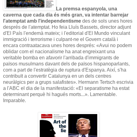
La premsa espanyola, una
caverna que cada dia és més gran, va intentar barrejar
l'atemptat amb l'independentisme
des de sols unes hores
després de l'atemptat. Ho feia Lluís Bassets, director adjunt
d'El País l'endemà mateix; i l'editorial d'El Mundo vinculant
immigració i terrorisme i culpant-ne el Govern català i
encara contraatacava unes hores després: «Avui no podem
oblidar com el nacionalisme ha anat engreixant una
veritable bomba en afavorir l'arribada d'immigrants de
països musulmans davant dels de països hispanoparlants,
com a part de l'estratègia de ruptura d'Espanya. Així, s'ha
contribuït a convertir Catalunya en un dels centres
neuràlgics per a grups salafistes». Hermann Tertsch escrivia
a l'ABC el dia de la manifestació: «El separatisme ha estat
determinant perquè hi hagués morts...». Lamentable.
Imparable.