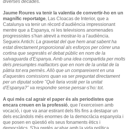
diverses dècades
.
Jaume Roures va tenir la valentia de convertir-ho en un
magnífic reportatge
, Las Cloacas de Interior, que a
Catalunya va tenir un rècord d'audiència impressionant
mentre que a Espanya, ni les televisions anomenades
progressistes s'han atrevit a mostrar-lo a l'audiència.
Segueix Antich:
La gravetat del que hem anat sabent ha
estat directament proporcional als esforços per córrer una
cortina que segrestés el debat públic en nom de la
salvaguarda d'Espanya. Amb una idea compartida per molts
dels presumptes malfactors que en nom de la unitat de la
pàtria tot era permès. Allò que un compareixent en una
d'aquestes comissions quan va ser preguntat directament
per un diputat sobre "Què faria vostè per la unitat
d'Espanya?" va respondre sense pensar-s'ho: tot
.
A qui més cal agrair el paper és als periodistes que
encara creuen en la professió
, que l'exerceixen amb
vocació, i que va anar estirant dels fils fins a destapar un
dels escàndols més enormes de la democràcia espanyola i
que posen en qüestió els seus fonaments ètics i
democràtics. S'ha pretès acabar amb la vida política