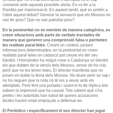
connexió amb aquesta possible alerta. Es va fer a la
Rambla per improvisació. En aquest sentit, què es pretén a
l'obrir aquest debat? Generar la sensació que els Mossos no
van fer prou? Que no van patrullar prou?
En la postveritat no es menteix de manera categòrica, es
creen situacions amb parts de veritats tractades de
manera que generen una comprensió falsa o permeten
les realitats paral·leles
. Creant un context, juntant
informacions determinades, en la postveritat es creen
realitats paral·leles on cadascú pot creure els del seu
bàndol. I Hernández ha volgut crear a Catalunya un bàndol,
els que dubten de la versió dels Mossos, sense dir-ho clar,
però que no les tenen totes. El director manifesta que no
posen en dubte la feina dels Mossos. No diuen però se sap i
no ho neguen que la nota no té res a veure amb els
atemptats. Però fent una portada i usant el to de rèplica tots
sabem la impressió que ha causat. Tots sabem què s'ha
pretès i les autoritats han sabut de quines acusacions
tàcites havien estat emplaçats a defensar-se.
El Periódico i específicament el seu director han jugat