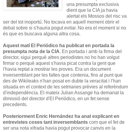
una presumpta exclusiva
dient que la CIA ja havia
alertat els Mossos del risc va
ser del tot inoportú. No tocava en aquell moment obrir el
debat sobre si s'hauria pogut evitar. No era el moment si no
és que es buscava alguna altra cosa.
Aquest matí El Periódico ha publicat en portada la
presumpta nota de la CIA
. En portada i amb la firma del
director, sigui perquè altres periodistes no ho han volgut
firmar o perquè aquest s'havia picat contra la gent que
l'havia reptat a mostrar les proves. Era un document
inversemblant per les faltes que contenia, fins al punt que
des de Wikileaks n'han posat en dubte la veracitat i l'han
situada en el context de les setmanes prèvies al referèndum
d'independència. El mateix Julian Assange ha demanat la
dimissió del director d'El Periódico, en un fet sense
precedents.
Posteriorment Enric Hernández ha anat explicant en
entrevistes coses tant inversemblants
com que el fet de
ser una nota xifrada havia pogut provocar canvis en la