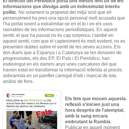
El director del Periódico porta uns mesos fent ús de les
informacions que divulga amb un indissimulat interès
polític
. No solament la propietat del mitjà sinó que ell
personalment ha pres una opció personal molt acusada que
l'ha portat sovint a extralimitar-se en el to i en els usos
raonables de les informacions periodístiques. En aquest
sentit, el que ha passat no és cap sorpresa. I també en
aquest sentit, com que el capteniment és molt evident, no es
presenten dubtes sobre el sentit de les seves accions. Els
dos diaris que a Espanya i a Catalunya se les donaven de
progressistes, els dos EP, El País i El Periódico, han
esdevingut en els darrers anys unes caricatures del que
havien estat en transformar la informació referida al procés
sobiranista en un pamflet carregat d'odi i mancat de tota
anàlisi de fons.
Els fets que mouen aquesta
reflexió s'inicien just una
hora després de l'atemptat,
amb la sang encara
embrutant la Rambla
.
Publicar en aquell moment