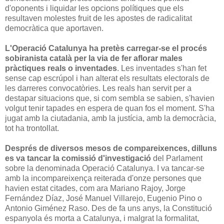
d'oponents i liquidar les opcions polítiques que els
resultaven molestes fruit de les apostes de radicalitat
democràtica que aportaven.
L'Operació Catalunya ha pretès carregar-se el procés
sobiranista català per la via de fer aflorar males
pràctiques reals o inventades
. Les inventades s'han fet
sense cap escrúpol i han alterat els resultats electorals de
les darreres convocatòries. Les reals han servit per a
destapar situacions que, si com sembla se sabien, s'havien
volgut tenir tapades en espera de quan fos el moment. S'ha
jugat amb la ciutadania, amb la justícia, amb la democràcia,
tot ha trontollat.
Després de diversos mesos de compareixences, dilluns
es va tancar la comissió d'investigació
del Parlament
sobre la denominada Operació Catalunya. I va tancar-se
amb la incompareixença reiterada d'onze persones que
havien estat citades, com ara Mariano Rajoy, Jorge
Fernández Díaz, José Manuel Villarejo, Eugenio Pino o
Antonio Giménez Raso. Des de fa uns anys, la Constitució
espanyola és morta a Catalunya, i malgrat la formalitat,