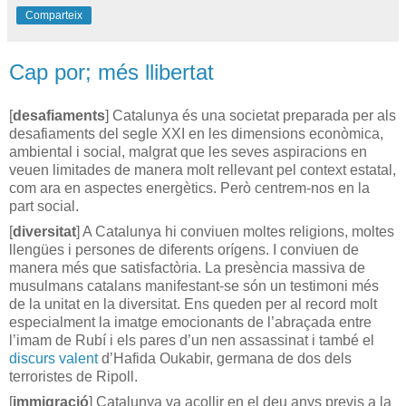
Comparteix
Cap por; més llibertat
[
desafiaments
] Catalunya és una societat preparada per als
desafiaments del segle XXI en les dimensions econòmica,
ambiental i social, malgrat que les seves aspiracions en
veuen limitades de manera molt rellevant pel context estatal,
com ara en aspectes energètics. Però centrem-nos en la
part social.
[
diversitat
] A Catalunya hi conviuen moltes religions, moltes
llengües i persones de diferents orígens. I conviuen de
manera més que satisfactòria.
La presència massiva de
musulmans catalans manifestant-se són un testimoni més
de la unitat en la diversitat. Ens queden per al record molt
especialment la imatge emocionants de l’abraçada entre
l’imam de Rubí i els pares d’un nen assassinat i també el
discurs valent
d’Hafida Oukabir, germana de dos dels
terroristes de Ripoll.
[
immigració
] Catalunya va acollir en el deu anys previs a la