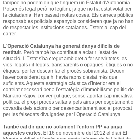
tampoc no podem dir que tinguem un Estatut d'Autonomia.
Potser és legal però no legítim, ja que no ha estat votat per
la ciutadania. Han passat moltes coses. Els càrrecs públics i
responsables policials espanyols consideren que ja no han
de respectar les institucions catalanes. Estem al cap del
carrer.
L'Operació Catalunya ha generat danys difícils de
restituir
. Però també ha contribuït a aclarir l'estat de
situació. L'Estat s'ha cregut amb dret a fer servir totes les
vies, legals i il·legals, transparents o opaques, ètiques o no
ètiques, per fer descarrilar el procés sobiranista. Deuen
haver considerat que hi havia raons d'estat més que
suficients. Aquesta estratègia càustica d'Interior era el
correlat necessari per a l'estratègia d'immobilisme polític de
Mariano Rajoy, convençut que, sense aportar cap iniciativa
política, el propi procés saltaria pels aires per esgotament o
covardia dels actors o per desencantament social provocat
per les falsedats divulgades per l'Operació Catalunya.
També cal dir que no solament l'entorn PP va jugar
aquestes cartes
. El 16 de novembre del 2012 el diari El