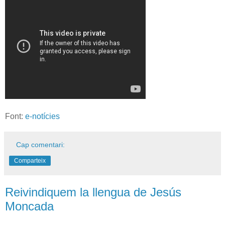
Font:
e-notícies
Cap comentari:
Comparteix
Reivindiquem la llengua de Jesús
Moncada