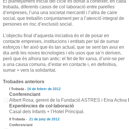
El plantejament inicial del cicle és donar a conèixer, en cada
trobada, diferents casos de col·laboració entre parelles
d’empreses, l’una una societat mercantil i l’altra de caire
social, que treballin conjuntament per a l’atenció integral de
persones en risc d’exclusió social.
L’objectiu final d’aquesta iniciativa és el de posar en
contacte empreses, institucions i entitats per tal de sumar
esforços i fer això que és tan actual, que se sent tan avui en
dia amb les noves tecnologies i els usos que se’n deriven,
però que és alhora tan antic: el fet de fer xarxa, d’unir-se per
a una causa comuna, d’estar en contacte i, en definitiva,
sumar + vers la solidaritat.
Trobades anteriors
I Trobada -
16 de febrer de 2012
Conferenciant
Albert Rosa, gerent de la Fundació ASTRES i Eina Activa 
Experiències de col·laboració
Casal dels Infants + l’Hotel Principal.
II Trobada -
21 de juny de 2012
Conferenciant