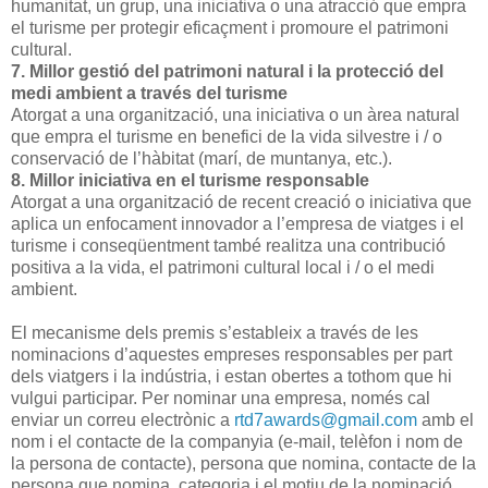
humanitat, un grup, una iniciativa o una atracció que empra
el turisme per protegir eficaçment i promoure el patrimoni
cultural.
7. Millor gestió del patrimoni natural i la protecció del
medi ambient a través del turisme
Atorgat a una organització, una iniciativa o un àrea natural
que empra el turisme en benefici de la vida silvestre i / o
conservació de l’hàbitat (marí, de muntanya, etc.).
8. Millor iniciativa en el turisme responsable
Atorgat a una organització de recent creació o iniciativa que
aplica un enfocament innovador a l’empresa de viatges i el
turisme i conseqüentment també realitza una contribució
positiva a la vida, el patrimoni cultural local i / o el medi
ambient.
El mecanisme dels premis s’estableix a través de les
nominacions d’aquestes empreses responsables per part
dels viatgers i la indústria, i estan obertes a tothom que hi
vulgui participar. Per nominar una empresa, només cal
enviar un correu electrònic a
rtd7awards@gmail.com
amb el
nom i el contacte de la companyia (e-mail, telèfon i nom de
la persona de contacte), persona que nomina, contacte de la
persona que nomina, categoria i el motiu de la nominació.