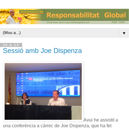
▼
30.5.13
Sessió amb Joe Dispenza
Avui he assistit a
una conferència a càrrec de Joe Dispenza, que ha fet