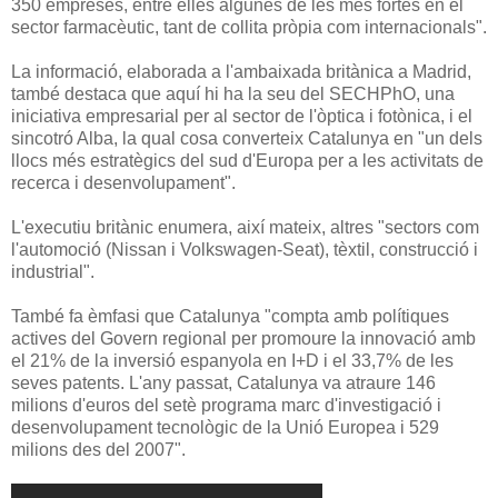
350 empreses, entre elles algunes de les més fortes en el
sector farmacèutic, tant de collita pròpia com internacionals".
La informació, elaborada a l'ambaixada britànica a Madrid,
també destaca que aquí hi ha la seu del SECHPhO, una
iniciativa empresarial per al sector de l'òptica i fotònica, i el
sincotró Alba, la qual cosa converteix Catalunya en "un dels
llocs més estratègics del sud d'Europa per a les activitats de
recerca i desenvolupament".
L'executiu britànic enumera, així mateix, altres "sectors com
l'automoció (Nissan i Volkswagen-Seat), tèxtil, construcció i
industrial".
També fa èmfasi que Catalunya "compta amb polítiques
actives del Govern regional per promoure la innovació amb
el 21% de la inversió espanyola en I+D i el 33,7% de les
seves patents. L'any passat, Catalunya va atraure 146
milions d'euros del setè programa marc d'investigació i
desenvolupament tecnològic de la Unió Europea i 529
milions des del 2007".