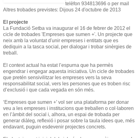
telèfon 934813696 o per mail
Altres trobades previstes: Dijous 24 d'octubre de 2013
El projecte
La Fundació Setba va inaugurar el 16 de febrer de 2012 el
cicle de trobades 'Empreses que sumen +'. Un projecte que
neix amb la voluntat d'unir empreses i entitats que es
dediquin a la tasca social, per dialogar i trobar sinèrgies de
treball.
El context actual ha estat l’espurna que ha permès
engendrar i engegar aquesta iniciativa. Un cicle de trobades
que pretén sensivilitzar les empreses vers la seva
responsabilitat social, vers les persones que es troben risc
d’exclusió i que cada vegada en són més.
‘Empreses que sumen +’ vol ser una plataforma per donar
veu a les empreses i institucions que treballen o col·laboren
en l’àmbit del social i, alhora, un espai de trobada per
generar diàleg, reflexió i posar sobre la taula idees que, més
endavant, puguin esdevenir projectes concrets.