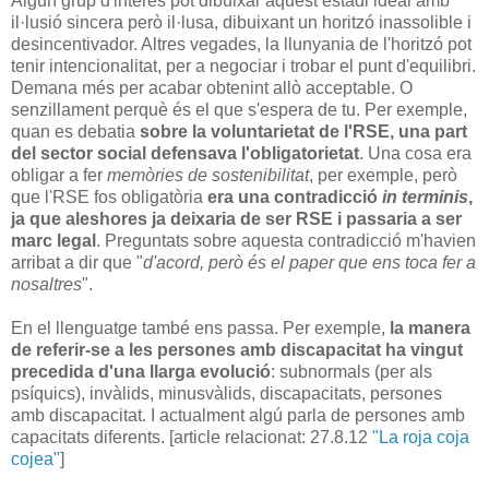
Algun grup d'interès pot dibuixar aquest estadi ideal amb
il·lusió sincera però il·lusa, dibuixant un horitzó inassolible i
desincentivador. Altres vegades, la llunyania de l'horitzó pot
tenir intencionalitat, per a negociar i trobar el punt d'equilibri.
Demana més per acabar obtenint allò acceptable. O
senzillament perquè és el que s'espera de tu.
Per exemple,
quan es debatia
sobre la voluntarietat de l'RSE, una part
del sector social defensava l'obligatorietat
. Una cosa era
obligar a fer
memòries de sostenibilitat
, per exemple, però
que l'RSE fos obligatòria
era una contradicció
in terminis
,
ja que aleshores ja deixaria de ser RSE i passaria a ser
marc legal
. Preguntats sobre aquesta contradicció m'havien
arribat a dir que "
d'acord, però és el paper que ens toca fer a
nosaltres
".
En el llenguatge també ens passa. Per exemple,
la manera
de referir-se a les persones amb discapacitat ha vingut
precedida d'una llarga evolució
: subnormals (per als
psíquics), invàlids, minusvàlids, discapacitats, persones
amb discapacitat. I actualment algú parla de persones amb
capacitats diferents. [article relacionat: 27.8.12
"La roja coja
cojea"
]