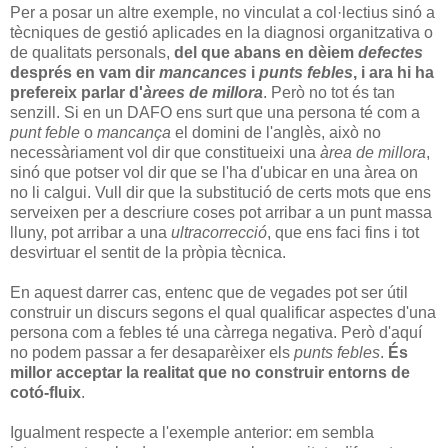
Per a posar un altre exemple, no vinculat a col·lectius sinó a
tècniques de gestió aplicades en la diagnosi organitzativa o
de qualitats personals,
del que abans en dèiem
defectes
després en vam dir
mancances
i
punts febles
, i ara hi ha
prefereix parlar d'
àrees de millora
. Però no tot és tan
senzill. Si en un DAFO ens surt que una persona té com a
punt feble
o
mancança
el domini de l'anglès, això no
necessàriament vol dir que constitueixi una
àrea de millora
,
sinó que potser vol dir que se l'ha d'ubicar en una àrea on
no li calgui. Vull dir que la substitució de certs mots que ens
serveixen per a descriure coses pot arribar a un punt massa
lluny, pot arribar a una
ultracorrecció
, que ens faci fins i tot
desvirtuar el sentit de la pròpia tècnica.
En aquest darrer cas, entenc que de vegades pot ser útil
construir un discurs segons el qual qualificar aspectes d'una
persona com a febles té una càrrega negativa. Però d'aquí
no podem passar a fer desaparèixer els
punts febles
.
És
millor acceptar la realitat que no construir entorns de
cotó-fluix
.
Igualment respecte a l'exemple anterior: em sembla