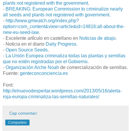
plants not registered with the government
.
-
BREAKING: European Commission to criminalize nearly
all seeds and plants not registered with government
.
-
http://www.gmwatch.org/index.php?
option=com_content&view=article&id=14816:all-about-the-
new-eu-seed-law
.
- Excelente artículo en castellano en
Noticias de abajo
.
- Noticia en el diario
Daily Progress
.
-
Open Source Seeds
.
-
La Unión Europea criminaliza todas las plantas y semillas
que no estén registradas por el Gobierno
.
-
Organización Arche Noah
de comercialización de semillas.
Fuente:
genteconconciencia.es
Font:
http://elnuevodespertar.wordpress.com/2013/05/16/alerta-
roja-europa-criminaliza-las-semillas-naturales/
Cap comentari:
Comparteix