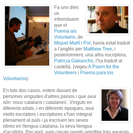
Fa uns dies
us
informàvem
que el
Poema als
Voluntaris
, de
Miquel Martí i Pol
, havia estat traduït
a l'anglès per
Matthew Tree
, i
posteriorment, una altra escriptora,
Patricia Gabancho
, l'ha traduït al
castellà. (vegeu
A Poem for the
Volunteers
i
Poema para los
Voluntarios
)
En tots dos casos, estem davant de
persones vingudes d'altres països i que avui
són 'nous catalans i catalanes'. Vinguts en
diferents edats, i en diferents èpoques, avui
molts escriptors i escriptores s'han integrat
plenament al país i ja escriuen les seves
obres en llengua catalana, la seva llengua
d'acollida. Per això, vam creure oportú aprofitar tota aquesta