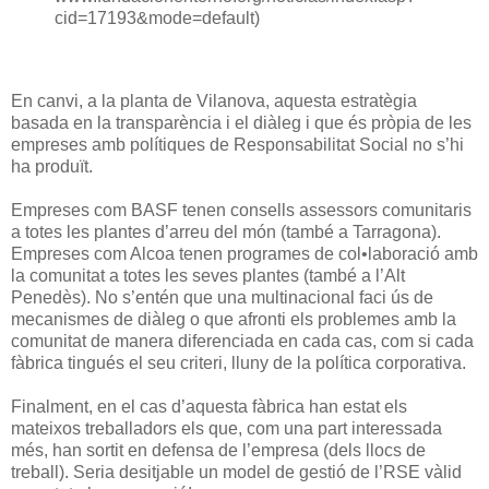
cid=17193&mode=default)
En canvi, a la planta de Vilanova, aquesta estratègia
basada en la transparència i el diàleg i que és pròpia de les
empreses amb polítiques de Responsabilitat Social no s’hi
ha produït.
Empreses com BASF tenen consells assessors comunitaris
a totes les plantes d’arreu del món (també a Tarragona).
Empreses com Alcoa tenen programes de col•laboració amb
la comunitat a totes les seves plantes (també a l’Alt
Penedès). No s’entén que una multinacional faci ús de
mecanismes de diàleg o que afronti els problemes amb la
comunitat de manera diferenciada en cada cas, com si cada
fàbrica tingués el seu criteri, lluny de la política corporativa.
Finalment, en el cas d’aquesta fàbrica han estat els
mateixos treballadors els que, com una part interessada
més, han sortit en defensa de l’empresa (dels llocs de
treball). Seria desitjable un model de gestió de l’RSE vàlid