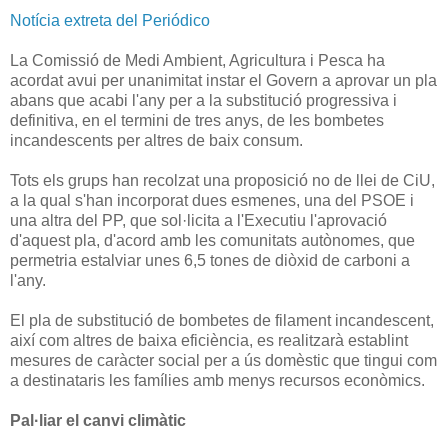
Notícia extreta del Periódico
La Comissió de Medi Ambient, Agricultura i Pesca ha
acordat avui per unanimitat instar el Govern a aprovar un pla
abans que acabi l'any per a la substitució progressiva i
definitiva, en el termini de tres anys, de les bombetes
incandescents per altres de baix consum.
Tots els grups han recolzat una proposició no de llei de CiU,
a la qual s'han incorporat dues esmenes, una del PSOE i
una altra del PP, que sol·licita a l'Executiu l'aprovació
d'aquest pla, d'acord amb les comunitats autònomes, que
permetria estalviar unes 6,5 tones de diòxid de carboni a
l'any.
El pla de substitució de bombetes de filament incandescent,
així com altres de baixa eficiència, es realitzarà establint
mesures de caràcter social per a ús domèstic que tingui com
a destinataris les famílies amb menys recursos econòmics.
Pal·liar el canvi climàtic