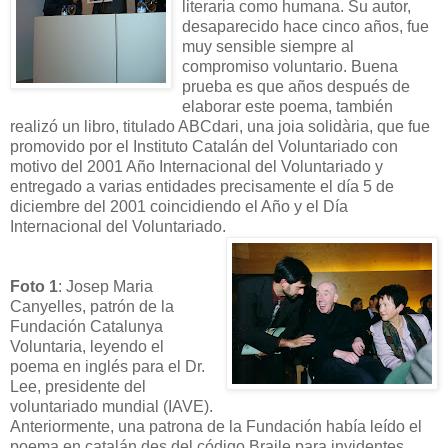
literaria como humana. Su autor,
desaparecido hace cinco años, fue
muy sensible siempre al
compromiso voluntario. Buena
prueba es que años después de
elaborar este poema, también
realizó un libro, titulado ABCdari, una joia solidària, que fue
promovido por el Instituto Catalán del Voluntariado con
motivo del 2001 Año Internacional del Voluntariado y
entregado a varias entidades precisamente el día 5 de
diciembre del 2001 coincidiendo el Año y el Día
Internacional del Voluntariado.
Foto 1
: Josep Maria
Canyelles, patrón de la
Fundación Catalunya
Voluntaria, leyendo el
poema en inglés para el Dr.
Lee, presidente del
voluntariado mundial (IAVE).
Anteriormente, una patrona de la Fundación había leído el
poema en catalán des del código Braile para invidentes.