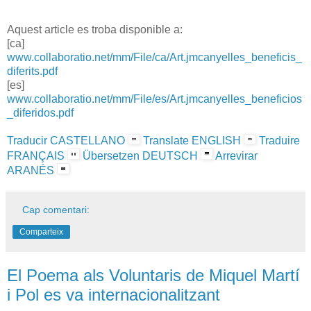
Aquest article es troba disponible a:
[ca]
www.collaboratio.net/mm/File/ca/Art.jmcanyelles_beneficis_
diferits.pdf
[es]
www.collaboratio.net/mm/File/es/Art.jmcanyelles_beneficios
_diferidos.pdf
Traducir CASTELLANO
Translate ENGLISH
Traduire
FRANÇAIS
Übersetzen DEUTSCH
Arrevirar
ARANÉS
Cap comentari:
Comparteix
El Poema als Voluntaris de Miquel Martí
i Pol es va internacionalitzant