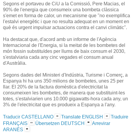
Segons el portaveu de CiU a la Comissió, Pere Macias, el
90% de l'energia que consumeix una bombeta clàssica
s'emet en forma de calor, un mecanisme que "no exemplifica
l'estalvi energètic i que no resulta adequat en un moment en
què és urgent impulsar actuacions contra el canvi climàtic".
Ha destacat que, d'acord amb un informe de l'Agència
Internacional de l'Energia, si la meitat de les bombetes del
món fossin substituïdes per llums de baix consum el 2030,
s'estalviaria cada any cinc vegades el consum anual
d'Austràlia.
Segons dades del Ministeri d'Indústria, Turisme i Comerç, a
Espanya hi ha uns 350 milions de bombetes, unes 25 per
llar. El 20% de la factura domèstica d'electricitat la
consumeixen les bombetes, de manera que substituint-les
totes, s'estalviarien uns 10.000 gigawatts-hora cada any, un
3% de l'electricitat que es produeix a Espanya a l'any.
Traducir CASTELLANO
Translate ENGLISH
Traduire
FRANÇAIS
Übersetzen DEUTSCH
Arrevirar
ARANÉS