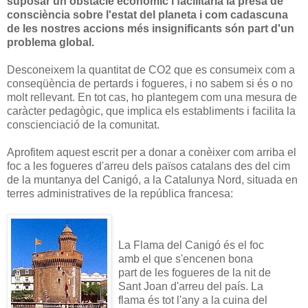
suposar un obstacle econòmic i facilitaria la presa de
consciència sobre l'estat del planeta i com cadascuna
de les nostres accions més insignificants són part d'un
problema global.
Desconeixem la quantitat de CO2 que es consumeix com a
conseqüència de pertards i fogueres, i no sabem si és o no
molt rellevant. En tot cas, ho plantegem com una mesura de
caràcter pedagògic, que implica els establiments i facilita la
conscienciació de la comunitat.
Aprofitem aquest escrit per a donar a conèixer com arriba el
foc a les fogueres d'arreu dels països catalans des del cim
de la muntanya del Canigó, a la Catalunya Nord, situada en
terres administratives de la república francesa:
La Flama del Canigó és el foc
amb el que s'encenen bona
part de les fogueres de la nit de
Sant Joan d'arreu del país. La
flama és tot l'any a la cuina del