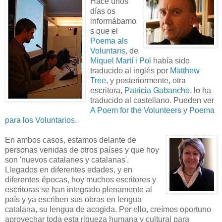
Hace unos
días os
informábamo
s que el
Poema als
Voluntaris
, de
Miquel Martí i Pol
había sido
traducido al inglés por
Matthew
Tree
, y posteriormente, otra
escritora,
Patricia Gabancho
, lo ha
traducido al castellano. Pueden ver
A Poem for the Volunteers
y
Poema
para los Voluntarios
.
En ambos casos, estamos delante de
personas venidas de otros países y que hoy
son 'nuevos catalanes y catalanas'.
Llegados en diferentes edades, y en
diferentes épocas, hoy muchos escritores y
escritoras se han integrado plenamente al
país y ya escriben sus obras en lengua
catalana, su lengua de acogida. Por ello, creímos oportuno
aprovechar toda esta riqueza humana y cultural para