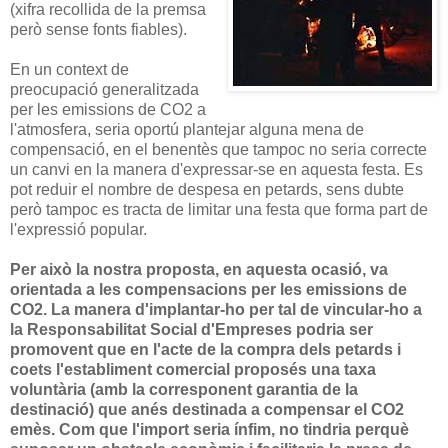
(xifra recollida de la premsa
però sense fonts fiables).
En un context de
preocupació generalitzada
per les emissions de CO2 a
l'atmosfera, seria oportú plantejar alguna mena de
compensació, en el benentès que tampoc no seria correcte
un canvi en la manera d'expressar-se en aquesta festa. Es
pot reduir el nombre de despesa en petards, sens dubte
però tampoc es tracta de limitar una festa que forma part de
l'expressió popular.
Per això la nostra proposta, en aquesta ocasió, va
orientada a les compensacions per les emissions de
CO2. La manera d'implantar-ho per tal de vincular-ho a
la Responsabilitat Social d'Empreses podria ser
promovent que en l'acte de la compra dels petards i
coets l'establiment comercial proposés una taxa
voluntària (amb la corresponent garantia de la
destinació) que anés destinada a compensar el CO2
emès. Com que l'import seria ínfim, no tindria perquè