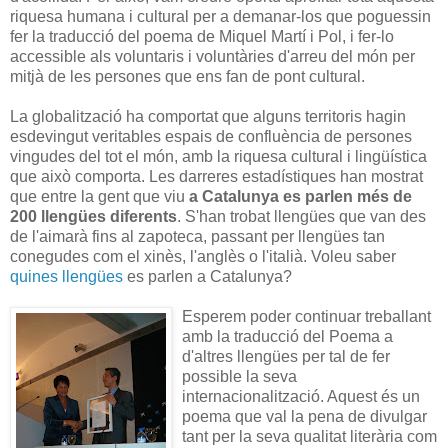
riquesa humana i cultural per a demanar-los que poguessin
fer la traducció del poema de Miquel Martí i Pol, i fer-lo
accessible als voluntaris i voluntàries d'arreu del món per
mitjà de les persones que ens fan de pont cultural.
La globalització ha comportat que alguns territoris hagin
esdevingut veritables espais de confluència de persones
vingudes del tot el món, amb la riquesa cultural i lingüística
que això comporta. Les darreres estadístiques han mostrat
que entre la gent que viu
a Catalunya es parlen més de
200 llengües diferents
. S'han trobat llengües que van des
de l'aimarà fins al zapoteca, passant per llengües tan
conegudes com el xinès, l'anglès o l'italià. Voleu saber
quines llengües
es parlen a Catalunya?
Esperem poder continuar treballant
amb la traducció del Poema a
d'altres llengües per tal de fer
possible la seva
internacionalització. Aquest és un
poema que val la pena de divulgar
tant per la seva qualitat literària com