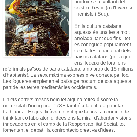
produir-se al voltant del
solstici d'estiu (o d'hivern a
l'hemisferi Sud).
En la cultura catalana
aquesta és una festa molt
arrelada, tant que fins i tot
és coneguda popularment
com la festa nacional dels
països catalans (per a qui
ens llegeixi de fora, ens
referim als països de parla catalana, amb prop de 15 milions
d'habitants). La seva màxima expressió ve donada pel foc.
Les fogueres emplenen el païsatge nocturn de tota aquesta
part de les terres mediterrànies occidentals.
En els darrers mesos hem fet alguna reflexió sobre la
necessitat d'incorporar l'RSE també a la cultura popular i
tradicional. Ho justificàvem dient que la nostra condicio de
think tank o laboratori d'idees ens fa mirar d'abordar visions
innovadores en el camp de la Responsabilitat Social, tot
fomentant el debat i la confrontació creativa d'idees.