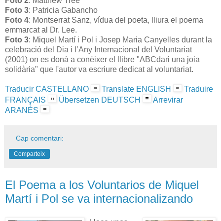
Foto 2
: Matthew Tree
Foto 3
: Patricia Gabancho
Foto 4
: Montserrat Sanz, vídua del poeta, lliura el poema
emmarcat al Dr. Lee.
Foto 3
: Miquel Martí i Pol i Josep Maria Canyelles durant la
celebració del Dia i l’Any Internacional del Voluntariat
(2001) on es donà a conèixer el llibre "ABCdari una joia
solidària" que l'autor va escriure dedicat al voluntariat.
Traducir CASTELLANO
Translate ENGLISH
Traduire
FRANÇAIS
Übersetzen DEUTSCH
Arrevirar
ARANÉS
Cap comentari:
Comparteix
El Poema a los Voluntarios de Miquel
Martí i Pol se va internacionalizando