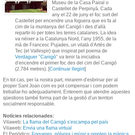
Museu de la Casa Pairal o
Castellet de Perpinyà. Cada
any el 22 de juny el foc surt del
Castellet per encendre una foguera que es fa al
cim de la muntanya del Canigó i des d'allà
repartir-lo per totes les terres catalanes. La idea
va néixer a la Catalunya Nord, l’any 1955, de la
mà de Francesc Pujades, un vilatà d'Artés de
Tec (el Vallespir) que inspirat pel poema de
Verdaguer
"
Canigó
" va tenir la iniciativa
d'encendre el primer foc des del cim del Canigó
(2.784 metres). [
Continuar llegint
]
En tot cas, per la nostra part, mirarem d'esbrinar per al
proper Sant Joan com es pot compensar i com podem
treballar-ho adequadament. Entenem que atendre aquestes
qüestions també forma part de la gestió d'un territori
socialment responsable.
Notícies relacionades:
Vilaweb:
La flama del Canigó s'escampa pel país
Vilaweb:
Envia una flama virtual
El Periódico:
Fogueres, pólvora i música omplen la màgica