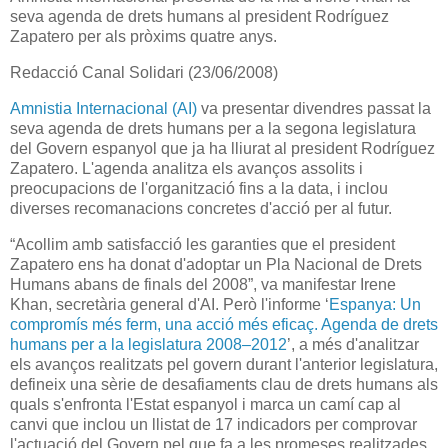
seva agenda de drets humans al president Rodríguez
Zapatero per als pròxims quatre anys.
Redacció Canal Solidari (23/06/2008)
Amnistia Internacional (AI)
va presentar divendres passat la
seva agenda de drets humans per a la segona legislatura
del Govern espanyol que ja ha lliurat al president Rodríguez
Zapatero. L'agenda analitza els avanços assolits i
preocupacions de l'organització fins a la data, i inclou
diverses recomanacions concretes d'acció per al futur.
“Acollim amb satisfacció les garanties que el president
Zapatero ens ha donat d'adoptar un Pla Nacional de Drets
Humans abans de finals del 2008”, va manifestar Irene
Khan, secretària general d'AI. Però l'informe ‘
Espanya: Un
compromís més ferm, una acció més eficaç. Agenda de drets
humans per a la legislatura 2008–2012
’, a més d'analitzar
els avanços realitzats pel govern durant l'anterior legislatura,
defineix una sèrie de desafiaments clau de drets humans als
quals s'enfronta l'Estat espanyol i marca un camí cap al
canvi que inclou un llistat de 17 indicadors per comprovar
l'actuació del Govern pel que fa a les promeses realitzades.