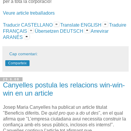
per a tota la corporació!
Veure article treballadors
Traducir CASTELLANO
Translate ENGLISH
Traduire
FRANÇAIS
Übersetzen DEUTSCH
Arrevirar
ARANÉS
Cap comentari:
Comparteix
29.6.08
Canyelles postula les relacions win-win-
win en un article
Josep Maria Canyelles ha publicat un article titulat
"Beneficis diferits. De
quid pro quo
a
do ut des
", en el qual
afirma que "L’empresa ciutadana avui necessita construir la
confiança amb els seus públics, inclosos els interns!".
Canyelles continua l'article tot afirmant que