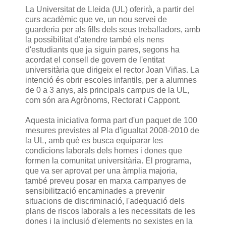
La Universitat de Lleida (UL) oferirà, a partir del
curs acadèmic que ve, un nou servei de
guarderia per als fills dels seus treballadors, amb
la possibilitat d'atendre també els nens
d'estudiants que ja siguin pares, segons ha
acordat el consell de govern de l'entitat
universitària que dirigeix el rector Joan Viñas. La
intenció és obrir escoles infantils, per a alumnes
de 0 a 3 anys, als principals campus de la UL,
com són ara Agrònoms, Rectorat i Cappont.
Aquesta iniciativa forma part d'un paquet de 100
mesures previstes al Pla d'igualtat 2008-2010 de
la UL, amb què es busca equiparar les
condicions laborals dels homes i dones que
formen la comunitat universitària. El programa,
que va ser aprovat per una àmplia majoria,
també preveu posar en marxa campanyes de
sensibilització encaminades a prevenir
situacions de discriminació, l'adequació dels
plans de riscos laborals a les necessitats de les
dones i la inclusió d'elements no sexistes en la