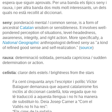
espera que siguin aprovats. Per una banda els típics seny i
rauxa, i per altra banda dos mots molt interessants, un dels
quals no està recollit al diccionari.
seny
: ponderació mental / common sense, is a form of
ancestral
Catalan
wisdom or sensibleness. It involves well-
pondered perception of situations, level-headedness,
awareness, integrity, and right action. More specifically, a
National Geographic
anthropologist defined
seny
as "a kind
of refined good sense and self-realization." (
source
)
rauxa
: determinació sobtada, pensada capriciosa / sudden
determination or action.
celístia
: claror dels estels / brightness from the stars
Fa cent cinquanta anys l’escriptor i polític Víctor
Balaguer demanava que aquest catalanisme fos
inclòs al diccionari castellà, tota vegada que no
té traducció a aquesta llengua i no hi ha manera
de substituir-lo. Deia Josep Carner a “Com el
Vallès no hi ha res”:
“Els cims de la rodalia