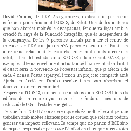
David Camps
, de DKV Assegurances, explica que per sector
enfoquen prioritàriament l’ODS 3, de Salut. Una de les matèries
que han abordat molt és la discapacitat, fet que va lligat amb la
creació fa anys de la Fundació Integràlia, que és independent de
la companyia. De les 9 persones inicials per a fer el centre de
trucades de DKV ara ja són 476 persones arreu de l’Estat. Un
altre tema relacionat és com els temes ambientals afecten la
salut, i han fet estudis amb ECODES i també amb GAES, per
exemple. El tema envelliment actiu també l’han estat abordant. I
el quart seria la prevenció de l’obesitat infantil, que ja afecta 1 de
cada 4 nens a l’estat espanyol i tenen un projecte compartit amb
Ajuda en Acció en l’àmbit escolar i ara van abordant el
desenvolupament comunitari.
Respecte a l’ODS 13, compensen emissions amb ECODES i tots els
edificis de la companyia tenen els estàndards més alts de
reducció de CO
i d’estalvi energètic.
2
Pel que fa a l’ODS 17 consideren que els és molt rellevant perquè
treballen amb moltes aliances perquè creuen que sols així podran
generar un impacte rellevant. Fa temps que no parlen d’RSE sinó
de negoci responsable per posar l’èmfasi en el fet que afecta totes