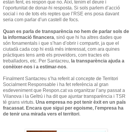
estan fent, es respon que no. Així, tenim el deure i
l’oportunitat de donar-hi resposta. Si sols parlem d’acció
social i no de tots els reptes que l’RSE ens posa davant
seria com parlar d’un castell de focs.
Quan es parla de transparència no hem de parlar sols de
la informació financera
, sinó que hi ha altres dades que
són fonamentals i que s’han d’obrir i compartir, ja que el
ciutadà cada cop hi està més interessat, com ara quines
pràctiques tens amb els proveïdors, com tractes els
treballadors, etc. Per Santacreu,
la transparència ajuda a
conèixer-nos i a estimar-nos
.
Finalment Santacreu s’ha referit al concepte de Territori
Socialment Responsable i ha fet referència al gran
esdeveniment que Respon.cat va organitzar l’any passat a
Vilanova i la Geltrú i ha dit que ajuntar transparència i TSR
té grans virtuts.
Una empresa no pot tenir èxit en un país
fracassat. Encara que sigui per egoisme, l’empresa ha
de tenir una mirada vers el territori
.