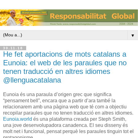
▼
30.11.18
He fet aportacions de mots catalans a
Eunoia: el web de les paraules que no
tenen traducció en altres idiomes
@llenguacatalana
Eunoia és una paraula d’origen grec que significa
“pensament bell”, encara que a partir d’ara també la
relacionarem amb una pàgina web que té com a objectiu
recopilar paraules que no tenen traducció en altres idiomes.
Eunoia.world
és una plataforma creada per Steph Smith,
una jove desenvolupadora canadenca. El seu disseny és
molt net i funcional, pensat perquè les paraules tinguin tot el
protagonisme.