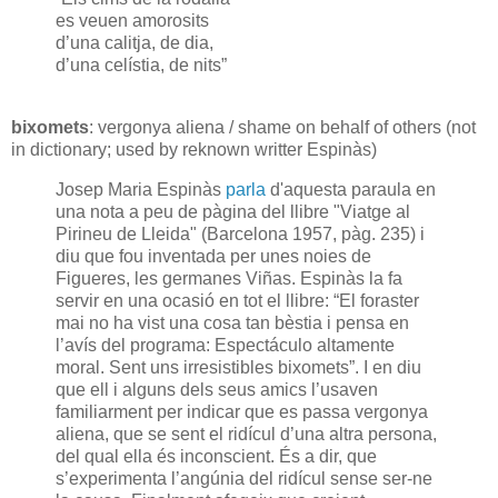
es veuen amorosits
d’una calitja, de dia,
d’una celístia, de nits”
bixomets
: vergonya aliena /
shame on behalf of others (not
in dictionary; used by reknown writter Espinàs)
Josep Maria Espinàs
parla
d'aquesta paraula en
una nota a peu de pàgina del llibre "Viatge al
Pirineu de Lleida" (Barcelona 1957, pàg. 235) i
diu que fou inventada per unes noies de
Figueres, les germanes Viñas. Espinàs la fa
servir en una ocasió en tot el llibre: “El foraster
mai no ha vist una cosa tan bèstia i pensa en
l’avís del programa: Espectáculo altamente
moral. Sent uns irresistibles bixomets”. I en diu
que ell i alguns dels seus amics l’usaven
familiarment per indicar que es passa vergonya
aliena, que se sent el ridícul d’una altra persona,
del qual ella és inconscient. És a dir, que
s’experimenta l’angúnia del ridícul sense ser-ne