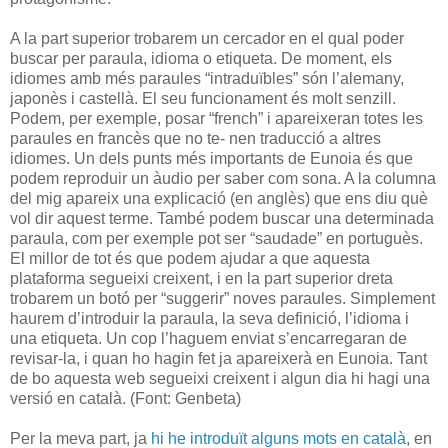
A la part superior trobarem un cercador en el qual poder
buscar per paraula, idioma o etiqueta. De moment, els
idiomes amb més paraules “intraduïbles” són l’alemany,
japonès i castellà. El seu funcionament és molt senzill.
Podem, per exemple, posar “french” i apareixeran totes les
paraules en francès que no te- nen traducció a altres
idiomes. Un dels punts més importants de Eunoia és que
podem reproduir un àudio per saber com sona. A la columna
del mig apareix una explicació (en anglès) que ens diu què
vol dir aquest terme. També podem buscar una determinada
paraula, com per exemple pot ser “saudade” en portuguès.
El millor de tot és que podem ajudar a que aquesta
plataforma segueixi creixent, i en la part superior dreta
trobarem un botó per “suggerir” noves paraules. Simplement
haurem d’introduir la paraula, la seva definició, l’idioma i
una etiqueta. Un cop l’haguem enviat s’encarregaran de
revisar-la, i quan ho hagin fet ja apareixerà en Eunoia. Tant
de bo aquesta web segueixi creixent i algun dia hi hagi una
versió en català. (Font: Genbeta)
Per la meva part, ja
hi he introduït alguns mots en català
, en