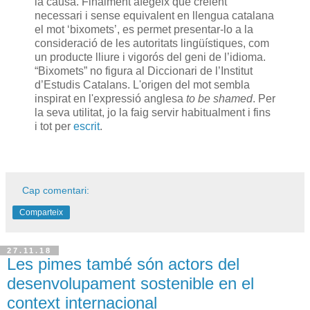
la causa. Finalment afegeix que creient
necessari i sense equivalent en llengua catalana
el mot ‘bixomets’, es permet presentar-lo a la
consideració de les autoritats lingüístiques, com
un producte lliure i vigorós del geni de l’idioma.
“Bixomets” no figura al Diccionari de l’Institut
d’Estudis Catalans. L'origen del mot sembla
inspirat en l'expressió anglesa
to be shamed
. Per
la seva utilitat, jo la faig servir habitualment i fins
i tot per
escrit
.
Cap comentari:
Comparteix
27.11.18
Les pimes també són actors del
desenvolupament sostenible en el
context internacional