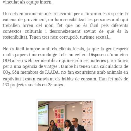
vinculat als equips intern.
Un dels enfocaments més rellevants per a Tarannà és respecte la
cadena de proveïment, on han sensibilitzat les persones amb qui
treballen arreu del món, fet que no és fàcil pels diferents
contextos culturals i desconeixement sovint de què és la
sostenibilitat. Tenen tres nos: corrupció, turisme sexual...
No és fàcil tampoc amb els clients locals, ja que la gent espera
molts papers i marxandatge i ells ho eviten. Disposen d’una eina
ODS al seu web per identificar quines són les matèries prioritàries
per a una agència de viatges i també hi tenen una calculadora de
CO
. Són membres de FAADA, no fan excursions amb animals en
2
captivitat i estan canviant els hàbits de consum. Han fet més de
130 projectes socials en 25 anys.