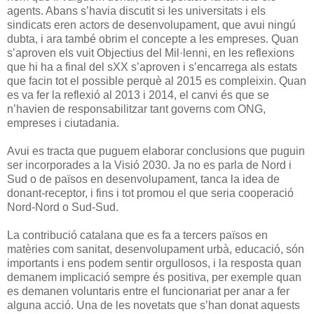
agents. Abans s’havia discutit si les universitats i els
sindicats eren actors de desenvolupament, que avui ningú
dubta, i ara també obrim el concepte a les empreses. Quan
s’aproven els vuit Objectius del Mil·lenni, en les reflexions
que hi ha a final del sXX s’aproven i s’encarrega als estats
que facin tot el possible perquè al 2015 es compleixin. Quan
es va fer la reflexió al 2013 i 2014, el canvi és que se
n’havien de responsabilitzar tant governs com ONG,
empreses i ciutadania.
Avui es tracta que puguem elaborar conclusions que puguin
ser incorporades a la Visió 2030. Ja no es parla de Nord i
Sud o de països en desenvolupament, tanca la idea de
donant-receptor, i fins i tot promou el que seria cooperació
Nord-Nord o Sud-Sud.
La contribució catalana que es fa a tercers països en
matèries com sanitat, desenvolupament urbà, educació, són
importants i ens podem sentir orgullosos, i la resposta quan
demanem implicació sempre és positiva, per exemple quan
es demanen voluntaris entre el funcionariat per anar a fer
alguna acció. Una de les novetats que s’han donat aquests