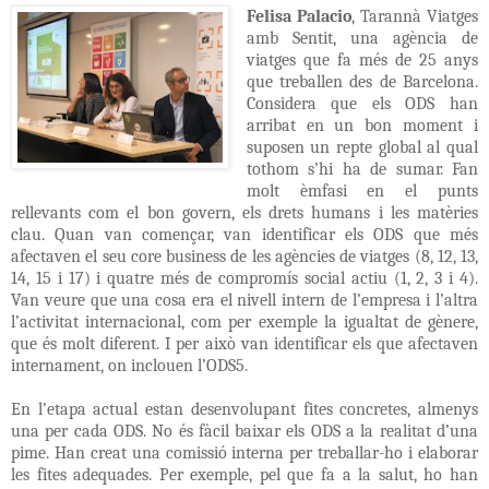
Felisa Palacio
, Tarannà Viatges
amb Sentit, una agència de
viatges que fa més de 25 anys
que treballen des de Barcelona.
Considera que els ODS han
arribat en un bon moment i
suposen un repte global al qual
tothom s’hi ha de sumar. Fan
molt èmfasi en el punts
rellevants com el bon govern, els drets humans i les matèries
clau. Quan van començar, van identificar els ODS que més
afectaven el seu core business de les agències de viatges (8, 12, 13,
14, 15 i 17) i quatre més de compromís social actiu (1, 2, 3 i 4).
Van veure que una cosa era el nivell intern de l’empresa i l’altra
l’activitat internacional, com per exemple la igualtat de gènere,
que és molt diferent. I per això van identificar els que afectaven
internament, on inclouen l’ODS5.
En l’etapa actual estan desenvolupant fites concretes, almenys
una per cada ODS. No és fàcil baixar els ODS a la realitat d’una
pime. Han creat una comissió interna per treballar-ho i elaborar
les fites adequades. Per exemple, pel que fa a la salut, ho han