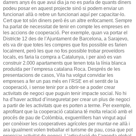
darrers anys és que avui dia ja no es parla de quants diners
podeu posar en aquest projecte sinó si podem enviar un
funcionari allà o rebre un funcionari aquí per capacitar-lo.
Cert que tot són diners però és un altre enfocament. Sempre
ha parlat de necessitat de tenir en compte les empreses en
les accions de cooperació. Per exemple, quan va portar el
Districte 12 des de l’Ajuntament de Barcelona, a Sarajevo,
els va dir que totes les compres que fos possible es farien
localment, però les que no fos possible trobar proveïdors
locals, es faria la compra a Catalunya, i per això es van
construir 2.000 apartaments que tenen tota la línia blanca
produïda per l’empresa catalana Roca. Després de les
presentacions de casos, Vila ha volgut convidar les
empreses a fer un pas més en l’RSE en el sentit de la
cooperació, i sense tenir por a obrir-se a poder crear
activitats de negoci que puguin tenir impacte social. No hi
ha d’haver actitud d’inseguretat per crear un plus de negoci
a partir de les activitats que es porten a terme. Per exemple,
aprofitant que la cooperació catalana té molta relació amb el
procés de pau de Colòmbia, exguerrillers han vingut aquí
per conèixer les cooperatives agrícoles per muntar-ne allà i
ara igualment volen treballar el turisme de pau, cosa que pot
propiciar activitat de negoci. L’articulació de l’agenda global