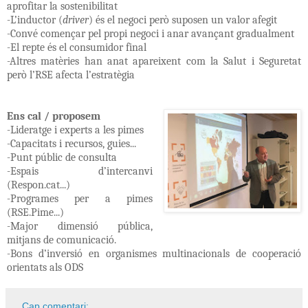
aprofitar la sostenibilitat
-L’inductor (
driver
) és el negoci però suposen un valor afegit
-Convé començar pel propi negoci i anar avançant gradualment
-El repte és el consumidor final
-Altres matèries han anat apareixent com la Salut i Seguretat
però l’RSE afecta l’estratègia
Ens cal / proposem
-Lideratge i experts a les pimes
-Capacitats i recursos, guies...
-Punt públic de consulta
-Espais d’intercanvi
(Respon.cat...)
-Programes per a pimes
(RSE.Pime...)
-Major dimensió pública,
mitjans de comunicació.
-Bons d’inversió en organismes multinacionals de cooperació
orientats als ODS
Cap comentari: