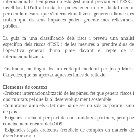
internacional si l’empresa no està gestionant prèviament l’RSE a
nivell local. D’altra banda, les pimes tenen una visibilitat menor
però en la mesura que s’internacionalitzen i generen aliances, es
troben que els seus impactes poden generar més rellevància
pública.
La guia fa una classificació dels riscs i preveu una anàlisi
específica dels riscos d’RSE i de les mesures a prendre dins de
l’operativa general d’una pime davant el repte de la
internacionalització.
Finalment, ha tingut lloc un col·loqui moderat per Josep Maria
Canyelles, que ha aportat aquestes línies de reflexió:
Elements de context
-Creixent internacionalització de les pimes, fet que genera riscos i
oportunitats pel que fa al desenvolupament sostenible
-Compromís amb els ODS, que ha de ser no sols corporatiu sinó
de país
-Exigència creixent per part de consumidors i pàrtners, però poc
coneixement encara dels ODS
-Exigències legals creixents (rendició de comptes en matèria de
drets humans...)