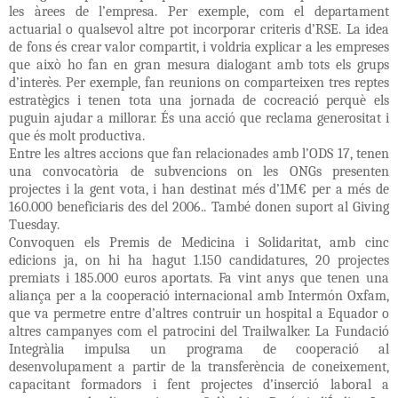
les àrees de l’empresa. Per exemple, com el departament
actuarial o qualsevol altre pot incorporar criteris d’RSE. La idea
de fons és crear valor compartit, i voldria explicar a les empreses
que això ho fan en gran mesura dialogant amb tots els grups
d’interès. Per exemple, fan reunions on comparteixen tres reptes
estratègics i tenen tota una jornada de cocreació perquè els
puguin ajudar a millorar. És una acció que reclama generositat i
que és molt productiva.
Entre les altres accions que fan relacionades amb l’ODS 17, tenen
una convocatòria de subvencions on les ONGs presenten
projectes i la gent vota, i han destinat més d’1M€ per a més de
160.000 beneficiaris des del 2006.. També donen suport al Giving
Tuesday.
Convoquen els Premis de Medicina i Solidaritat, amb cinc
edicions ja, on hi ha hagut 1.150 candidatures, 20 projectes
premiats i 185.000 euros aportats. Fa vint anys que tenen una
aliança per a la cooperació internacional amb Intermón Oxfam,
que va permetre entre d’altres contruir un hospital a Equador o
altres campanyes com el patrocini del Trailwalker. La Fundació
Integràlia impulsa un programa de cooperació al
desenvolupament a partir de la transferència de coneixement,
capacitant formadors i fent projectes d’inserció laboral a