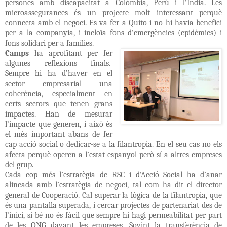
persones amb discapacitat a Colòmbia, Perú i l’Índia. Les
microassegurances és un projecte molt interessant perquè
connecta amb el negoci. Es va fer a Quito i no hi havia benefici
per a la companyia, i incloïa fons d’emergències (epidèmies) i
fons solidari per a famílies.
Camps
ha aprofitant per fer
algunes reflexions finals.
Sempre hi ha d’haver en el
sector empresarial una
coherència, especialment en
certs sectors que tenen grans
impactes. Han de mesurar
l’impacte que generen, i això és
el més important abans de fer
cap acció social o dedicar-se a la filantropia. En el seu cas no els
afecta perquè operen a l’estat espanyol però sí a altres empreses
del grup.
Cada cop més l’estratègia de RSC i d’Acció Social ha d’anar
alineada amb l’estratègia de negoci, tal com ha dit el director
general de Cooperació. Cal superar la lògica de la filantropia, que
és una pantalla superada, i cercar projectes de partenariat des de
l’inici, si bé no és fàcil que sempre hi hagi permeabilitat per part
de les ONG davant les empreses. Sovint la transferència de