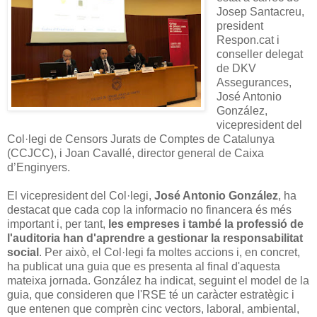
Josep Santacreu,
president
Respon.cat i
conseller delegat
de DKV
Assegurances,
José Antonio
González,
vicepresident del
Col·legi de Censors Jurats de Comptes de Catalunya
(CCJCC), i Joan Cavallé, director general de Caixa
d’Enginyers.
El vicepresident del Col·legi,
José Antonio González
, ha
destacat que cada cop la informacio no financera és més
important i, per tant,
les empreses i també la professió de
l'auditoria han d'aprendre a gestionar la responsabilitat
social
. Per això, el Col·legi fa moltes accions i, en concret,
ha publicat una guia que es presenta al final d'aquesta
mateixa jornada. González ha indicat, seguint el model de la
guia, que consideren que l'RSE té un caràcter estratègic i
que entenen que comprèn cinc vectors, laboral, ambiental,