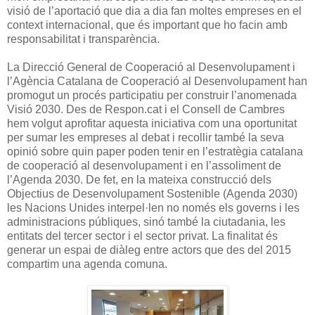
visió de l’aportació que dia a dia fan moltes empreses en el
context internacional, que és important que ho facin amb
responsabilitat i transparència.
La Direcció General de Cooperació al Desenvolupament i
l’Agència Catalana de Cooperació al Desenvolupament han
promogut un procés participatiu per construir l’anomenada
Visió 2030. Des de Respon.cat i el Consell de Cambres
hem volgut aprofitar aquesta iniciativa com una oportunitat
per sumar les empreses al debat i recollir també la seva
opinió sobre quin paper poden tenir en l’estratègia catalana
de cooperació al desenvolupament i en l’assoliment de
l’Agenda 2030. De fet, en la mateixa construcció dels
Objectius de Desenvolupament Sostenible (Agenda 2030)
les Nacions Unides interpel·len no només els governs i les
administracions públiques, sinó també la ciutadania, les
entitats del tercer sector i el sector privat. La finalitat és
generar un espai de diàleg entre actors que des del 2015
compartim una agenda comuna.