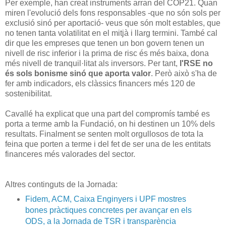
Per exemple, han creat instruments arran del COP21. Quan
miren l'evolució dels fons responsables -que no són sols per
exclusió sinó per aportació- veus que són molt estables, que
no tenen tanta volatilitat en el mitjà i llarg termini. També cal
dir que les empreses que tenen un bon govern tenen un
nivell de risc inferior i la prima de risc és més baixa, dona
més nivell de tranquil·litat als inversors. Per tant,
l'RSE no
és sols bonisme sinó que aporta valor
. Però això s'ha de
fer amb indicadors, els clàssics financers més 120 de
sostenibilitat.
Cavallé ha explicat que una part del compromís també es
porta a terme amb la Fundació, on hi destinen un 10% dels
resultats. Finalment se senten molt orgullosos de tota la
feina que porten a terme i del fet de ser una de les entitats
financeres més valorades del sector.
Altres continguts de la Jornada:
Fidem, ACM, Caixa Enginyers i UPF mostres
bones pràctiques concretes per avançar en els
ODS, a la Jornada de TSR i transparència