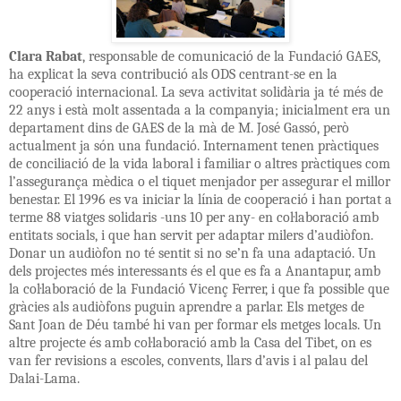
Clara Rabat
, responsable de comunicació de la Fundació GAES,
ha explicat la seva contribució als ODS centrant-se en la
cooperació internacional. La seva activitat solidària ja té més de
22 anys i està molt assentada a la companyia; inicialment era un
departament dins de GAES de la mà de M. José Gassó, però
actualment ja són una fundació. Internament tenen pràctiques
de conciliació de la vida laboral i familiar o altres pràctiques com
l’assegurança mèdica o el tiquet menjador per assegurar el millor
benestar. El 1996 es va iniciar la línia de cooperació i han portat a
terme 88 viatges solidaris -uns 10 per any- en col·laboració amb
entitats socials, i que han servit per adaptar milers d’audiòfon.
Donar un audiòfon no té sentit si no se’n fa una adaptació. Un
dels projectes més interessants és el que es fa a Anantapur, amb
la col·laboració de la Fundació Vicenç Ferrer, i que fa possible que
gràcies als audiòfons puguin aprendre a parlar. Els metges de
Sant Joan de Déu també hi van per formar els metges locals. Un
altre projecte és amb col·laboració amb la Casa del Tibet, on es
van fer revisions a escoles, convents, llars d’avis i al palau del
Dalai-Lama.