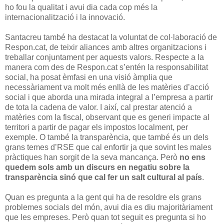
ho fou la qualitat i avui dia cada cop més la
internacionalització i la innovació.
Santacreu també ha destacat la voluntat de col·laboració de
Respon.cat, de teixir aliances amb altres organitzacions i
treballar conjuntament per aquests valors. Respecte a la
manera com des de Respon.cat s’entén la responsabilitat
social, ha posat èmfasi en una visió àmplia que
necessàriament va molt més enllà de les matèries d’acció
social i que aborda una mirada integral a l’empresa a partir
de tota la cadena de valor. I així, cal prestar atenció a
matèries com la fiscal, observant que es generi impacte al
territori a partir de pagar els impostos localment, per
exemple. O també la transparència, que també és un dels
grans temes d’RSE que cal enfortir ja que sovint les males
pràctiques han sorgit de la seva mancança. Però
no ens
quedem sols amb un discurs en negatiu sobre la
transparència sinó que cal fer un salt cultural al país
.
Quan es pregunta a la gent qui ha de resoldre els grans
problemes socials del món, avui dia es diu majoritàriament
que les empreses. Però quan tot seguit es pregunta si ho