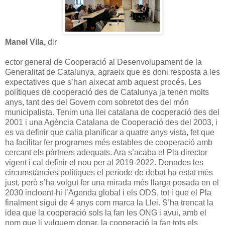
Manel Vila,
dir
ector general de Cooperació al Desenvolupament de la
Generalitat de Catalunya, agraeix que es doni resposta a les
expectatives que s’han aixecat amb aquest procés. Les
polítiques de cooperació des de Catalunya ja tenen molts
anys, tant des del Govern com sobretot des del món
municipalista. Tenim una llei catalana de cooperació des del
2001 i una Agència Catalana de Cooperació des del 2003, i
es va definir que calia planificar a quatre anys vista, fet que
ha facilitar fer programes més estables de cooperació amb
cercant els pàrtners adequats. Ara s’acaba el Pla director
vigent i cal definir el nou per al 2019-2022. Donades les
circumstàncies polítiques el període de debat ha estat més
just, però s’ha volgut fer una mirada més llarga posada en el
2030 incloent-hi l’Agenda global i els ODS, tot i que el Pla
finalment sigui de 4 anys com marca la Llei. S’ha trencat la
idea que la cooperació sols la fan les ONG i avui, amb el
nom que li vulguem donar, la cooperació la fan tots els