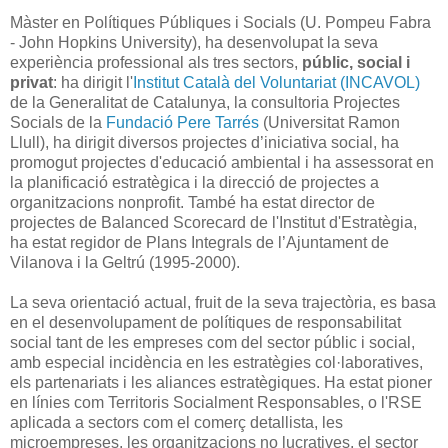
Màster en Polí­tiques Públiques i Socials (U. Pompeu Fabra
- John Hopkins University), ha desenvolupat la seva
experiència professional als tres sectors,
públic, social i
privat
: ha dirigit l'
Institut Català del Voluntariat (INCAVOL)
de la Generalitat de Catalunya, la consultoria Projectes
Socials de la
Fundació Pere Tarrés
(Universitat Ramon
Llull), ha dirigit diversos projectes d’iniciativa social, ha
promogut projectes d'educació ambiental i ha assessorat en
la planificació estratègica i la direcció de projectes a
organitzacions nonprofit. També ha estat director de
projectes de Balanced Scorecard de l'Institut d'Estratègia,
ha estat regidor de Plans Integrals de l’Ajuntament de
Vilanova i la Geltrú (1995-2000).
La seva orientació actual, fruit de la seva trajectòria, es basa
en el desenvolupament de polí­tiques de responsabilitat
social tant de les empreses com del sector públic i social,
amb especial incidència en les estratègies col·laboratives,
els partenariats i les aliances estratègiques. Ha estat pioner
en línies com Territoris Socialment Responsables, o l'RSE
aplicada a sectors com el comerç detallista, les
microempreses, les organitzacions no lucratives, el sector