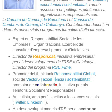
excel·lència i sostenibilitat
.
També
assessora en polítiques públiques i a
organitzacions empresarials com
la
Cambra de Comerç de Barcelona
i
el
Consell de
Cambres de Comerç de Catalunya
.
Col·laborador docent en
diferents universitats i programes formatius d’alta direcció.
Expert en Responsabilitat Social de les
Empreses i Organitzacions. Exerceix de
consultor d'empresa i promotor d'iniciatives.
Director
de
Respon.cat
, iniciativa empresarial
per al desenvolupament de l'RSE a Catalunya.
Director del programa
RSE.Pime
.
Promotor del think tank
Responsabilitat Global
,
soci de
Vector5 | excel·lència i sostenibilitat
, i
promotor de
c
o
llab
o
rati
o
, iniciativa per als
Territoris Socialment Responsables.
Articulista, amb perfils actius a les xarxes socials
(
Twitter
,
LinkedIn
...).
Ha desenvolupat
models d'
RS
per al
sector no