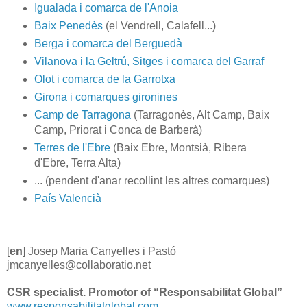
Igualada i comarca de l'Anoia
Baix Penedès
(el Vendrell, Calafell...)
Berga i comarca del Berguedà
Vilanova i la Geltrú, Sitges i comarca del Garraf
Olot i comarca de la Garrotxa
Girona i comarques gironines
Camp de Tarragona
(Tarragonès, Alt Camp, Baix
Camp, Priorat i Conca de Barberà)
Terres de l'Ebre
(Baix Ebre, Montsià, Ribera
d'Ebre, Terra Alta)
... (pendent d'anar recollint les altres comarques)
País Valencià
[
en
] Josep Maria Canyelles i Pastó
jmcanyelles@collaboratio.net
CSR specialist. Promotor of “Responsabilitat Global”
www.responsabilitatglobal.com