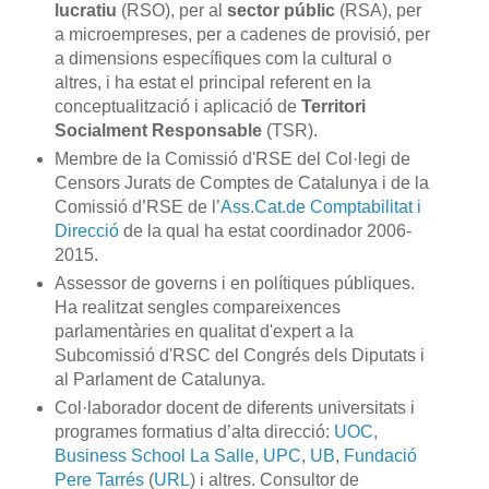
lucratiu
(
RSO),
per al
sector
públic
(
RSA
)
,
per
a microempreses
,
per a cadenes
de provisió
,
per
a dimensions
específiques
com la cultural
o
altres
,
i ha
estat el principal
referent en la
conceptualització
i
aplicació
de
Territori
Socialment
Responsable
(
TSR
).
Membre de la Comissió d'RSE del Col·legi de
Censors Jurats de Comptes de Catalunya i de la
Comissió d’RSE de l’
Ass.Cat.de Comptabilitat i
Direcció
de la qual ha estat coordinador 2006-
2015.
Assessor de governs i en polítiques públiques.
Ha realitzat sengles compareixences
parlamentàries en qualitat d'expert a la
Subcomissió d'RSC del Congrés dels Diputats i
al Parlament de Catalunya.
Col·laborador docent de diferents universitats i
programes formatius d’alta direcció:
UOC
,
Business School La Salle
,
UPC
,
UB
,
Fundació
Pere Tarrés
(
URL
) i altres. Consultor de