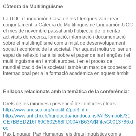
Càtedra de Multilingüisme
La UOC i Linguamón-Casa de les Llengües van crear
conjuntament la Càtedra de Multilingüisme Linguamón-UOC
el mes de novembre passat amb l’objectiu de fomentar
activitats de recerca, formació, informació i documentació
sobre el multilingüisme com a mitjà de desenvolupament
social i econòmic de la societat. Per aquest motiu vol ser un
espai de reflexió i anàlisi sobre el paper de les llengües i el
multilingüisme en l’àmbit europeu i en el procés de
mundialització de la societat i també un marc de cooperació
internacional per a la formació acadèmica en aquest àmbit.
Enllaços relacionats amb la temàtica de la conferència:
Drets de les minories i prevenció de conflictes ètnics:
http://www.unesco.org/most/ln2pol3.htm
http://www.unhchr.ch/huridocda/huridoca.nsf/AllSymbols/31
CE7BBED216F60C802568FD0047B63A/$File/G0013786.d
oc
Pax Linguae, Pax Humanus: els drets lingüístics com a