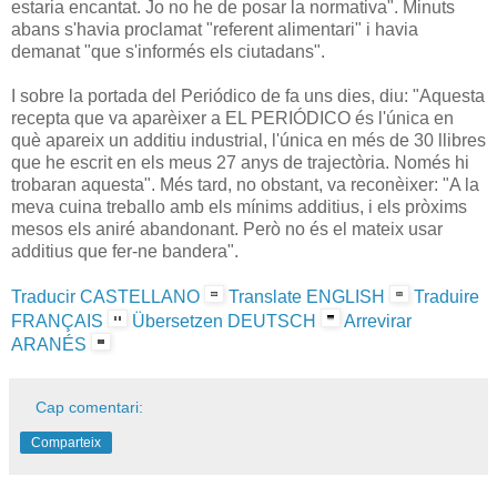
estaria encantat. Jo no he de posar la normativa". Minuts
abans s'havia proclamat "referent alimentari" i havia
demanat "que s'informés els ciutadans".
I sobre la portada del Periódico de fa uns dies, diu: "Aquesta
recepta que va aparèixer a EL PERIÓDICO és l'única en
què apareix un additiu industrial, l'única en més de 30 llibres
que he escrit en els meus 27 anys de trajectòria. Només hi
trobaran aquesta". Més tard, no obstant, va reconèixer: "A la
meva cuina treballo amb els mínims additius, i els pròxims
mesos els aniré abandonant. Però no és el mateix usar
additius que fer-ne bandera".
Traducir CASTELLANO
Translate ENGLISH
Traduire
FRANÇAIS
Übersetzen DEUTSCH
Arrevirar
ARANÉS
Cap comentari:
Comparteix