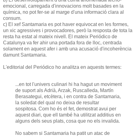
emocional, carregada d'innovacions molt basades en la
química, no pot fer-se al marge d'una informació clara al
consum.
c) El xef Santamaria es pot haver equivocat en les formes,
un xic agressives i provocadores, però la resposta de tota la
resta ha estat al mateix nivell. El mateix Periódico de
Catalunya va fer ahir una portada fora de lloc, centrada
solament en aquest afer i amb una acusació d'incoherència
damunt Santamaria.
L'editorial del Periódico ho analitza en aquests termes:
...en tot l'univers culinari hi ha hagut un moviment
de suport als Adrià, Arzak, Ruscalleda, Martín
Berasategui, etcètera, i en contra de Santamaria,
la soledat del qual no deixa de resultar
sospitosa. Com ho és el fet, demostrat avui per
aquest diari, que ell també ha utilitzat additius en
alguns dels seus plats, cosa que no els invalida.
No sabem si Santamaria ha patit un atac de