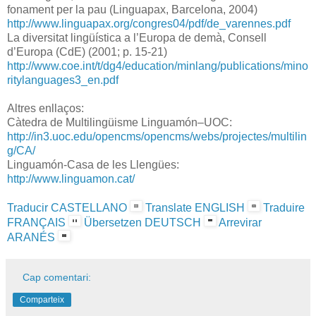
fonament per la pau (Linguapax, Barcelona, 2004)
http://www.linguapax.org/congres04/pdf/de_varennes.pdf
La diversitat lingüística a l’Europa de demà, Consell
d’Europa (CdE) (2001; p. 15-21)
http://www.coe.int/t/dg4/education/minlang/publications/mino
ritylanguages3_en.pdf
Altres enllaços:
Càtedra de Multilingüisme Linguamón–UOC:
http://in3.uoc.edu/opencms/opencms/webs/projectes/multilin
g/CA/
Linguamón-Casa de les Llengües:
http://www.linguamon.cat/
Traducir CASTELLANO
Translate ENGLISH
Traduire
FRANÇAIS
Übersetzen DEUTSCH
Arrevirar
ARANÉS
Cap comentari:
Comparteix