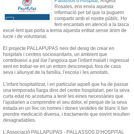
Pallassos d'Hospital
, Àngela
Rosales, ens envia aquesta
informació per tal que la puguem
compartir amb el nostre públic. Ho
fem encantats en atenció a la tasca
excel·lent que porta a terma aquesta entitat sense ànim de
lucre i de voluntariat.
El projecte PALLAPUPAS neix del desig de crear en
hospitals i centres sociosanitaris, un ambient que
contribueixi a pal·liar l'angoixa que l'infant malalt i ingressat
sent en trobar-se en un entorn desconegut, fora de casa
seva i allunyat de la família, l'escola i les amistats.
L'infant hospitalitzat, i en particular aquell que ha de passar
una temporada llarga dins del centre hospitalari, per la seva
curta edat no acostuma a tenir les eines necessàries que
l'ajudarien a comprendre el seu dolor, el perquè de la seva
estada en un lloc on homes i dones vestides de blanc li fan
prendre medicació diversa, i tractaments que sovint resulten
desagradables.
L'Associació PALLAPUPAS - PALLASSOS D'HOSPITAL