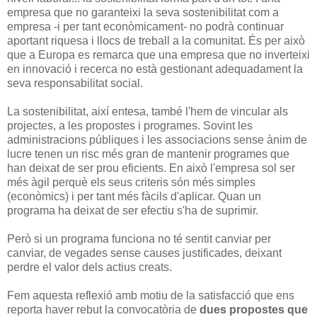
empresa que no garanteixi la seva sostenibilitat com a
empresa -i per tant econòmicament- no podrà continuar
aportant riquesa i llocs de treball a la comunitat. És per això
que a Europa es remarca que una empresa que no inverteixi
en innovació i recerca no està gestionant adequadament la
seva responsabilitat social.
La sostenibilitat, així entesa, també l'hem de vincular als
projectes, a les propostes i programes. Sovint les
administracions públiques i les associacions sense ànim de
lucre tenen un risc més gran de mantenir programes que
han deixat de ser prou eficients. En això l'empresa sol ser
més àgil perquè els seus criteris són més simples
(econòmics) i per tant més fàcils d'aplicar. Quan un
programa ha deixat de ser efectiu s'ha de suprimir.
Però si un programa funciona no té sentit canviar per
canviar, de vegades sense causes justificades, deixant
perdre el valor dels actius creats.
Fem aquesta reflexió amb motiu de la satisfacció que ens
reporta haver rebut la convocatòria de
dues propostes que