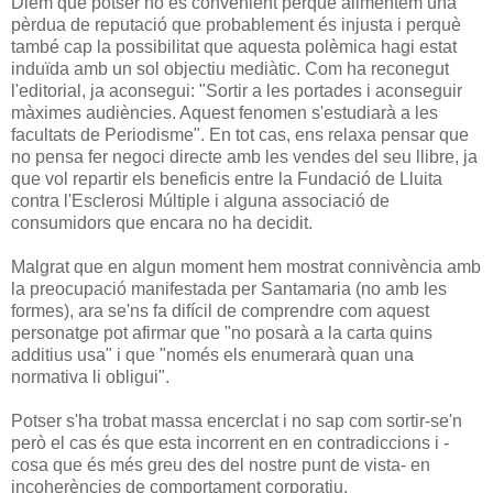
Diem que potser no és convenient perquè alimentem una
pèrdua de reputació que probablement és injusta i perquè
també cap la possibilitat que aquesta polèmica hagi estat
induïda amb un sol objectiu mediàtic. Com ha reconegut
l'editorial, ja aconsegui: "Sortir a les portades i aconseguir
màximes audiències. Aquest fenomen s'estudiarà a les
facultats de Periodisme". En tot cas, ens relaxa pensar que
no pensa fer negoci directe amb les vendes del seu llibre, ja
que vol repartir els beneficis entre la Fundació de Lluita
contra l'Esclerosi Múltiple i alguna associació de
consumidors que encara no ha decidit.
Malgrat que en algun moment hem mostrat connivència amb
la preocupació manifestada per Santamaria (no amb les
formes), ara se'ns fa difícil de comprendre com aquest
personatge pot afirmar que "no posarà a la carta quins
additius usa" i que "només els enumerarà quan una
normativa li obligui".
Potser s'ha trobat massa encerclat i no sap com sortir-se'n
però el cas és que esta incorrent en en contradiccions i -
cosa que és més greu des del nostre punt de vista- en
incoherències de comportament corporatiu.