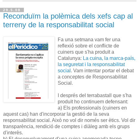
29.5.08
Reconduïm la polèmica dels xefs cap al
terreny de la responsabilitat social
Fa una setmana vam fer una
reflexió sobre el conflicte de
cuiners que s'ha produït a
Catalunya:
La cuina, la marca-país,
la seguretat i la responsabilitat
social
. Vam intentar portar el debat
a conceptes de Responsabilitat
Social.
I després del terrabastall que s'ha
produït ho continuem defensant:
a) Els professionals (cuiners en
aquest cas) han d'incorporar la gestió de la seva
responsabilitat social. Això no vol dir només ser ètics. Vol dir
transparència, rendició de comptes i diàleg amb els grups
d'interès.
b) El desenvolupament d'una cuina anomenada tecno-