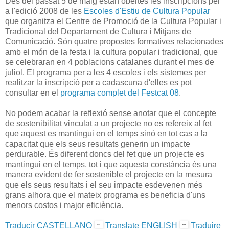
Des del passat 5 de maig estan obertes les inscripcions per
a l'edició 2008 de les
Escoles d'Estiu de Cultura Popular
que organitza el Centre de Promoció de la Cultura Popular i
Tradicional del Departament de Cultura i Mitjans de
Comunicació. Són quatre propostes formatives relacionades
amb el món de la festa i la cultura popular i tradicional, que
se celebraran en 4 poblacions catalanes durant el mes de
juliol. El programa per a les 4 escoles i els sistemes per
realitzar la inscripció per a cadascuna d'elles es pot
consultar en el
programa complet del Festcat 08
.
No podem acabar la reflexió sense anotar que el concepte
de sostenibilitat vinculat a un projecte no es refereix al fet
que aquest es mantingui en el temps sinó en tot cas a la
capacitat que els seus resultats generin un impacte
perdurable. És diferent doncs del fet que un projecte es
mantingui en el temps, tot i que aquesta constància és una
manera evident de fer sostenible el projecte en la mesura
que els seus resultats i el seu impacte esdevenen més
grans alhora que el mateix programa es beneficia d'uns
menors costos i major eficiència.
Traducir CASTELLANO
Translate ENGLISH
Traduire