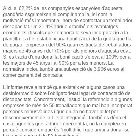
Així, el 62,2% de les companyies espanyoles d'aquesta
grandària esgrimeixen el complir amb la llei com la
motivació més important a l'hora de contractar un treballador
discapacitat. Un 21,4% addueix també els avantatges
econòmics i fiscals que comporta la seva incorporació a la
plantilla. La llei estableix una bonificació de la quota que ha
de pagar l'empresari del 90% quan es tracta de treballadors
majors de 45 anys i del 70% per als menors d'aquesta edat.
Si es tracta d'una dona, la bonificació s'eleva al 100% per a
les majors de 45 anys i al 90% per a les menors. La
normativa inclou també una subvenció de 3.906 euros al
començament del contracte.
L'informe revela també que existeix en alguns casos una
desinformació sobre l'obligatorietat legal de contractació de
discapacitats. Concretament, l'estudi fa referència a algunes
empreses de més de 50 treballadors que mai han incorporat
persones minusvàlides i que diuen no haver-lo fet per
desconeixement de la Llei d'Integració. També es dóna el
cas d'aquelles que, àdhuc coneixent-la, no la compleixen
perquè consideren que és "molt difícil que arribi a donar-se
la sanció per part de l'Administració".