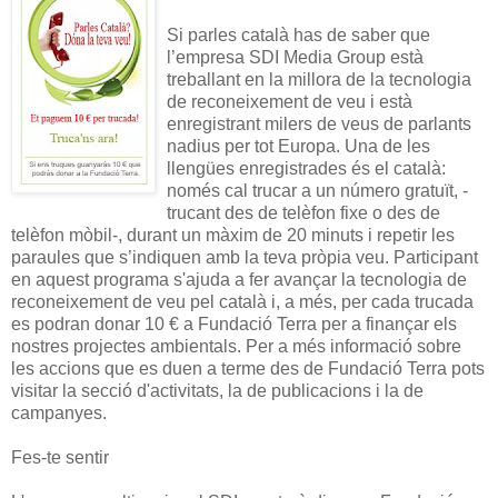
Si parles català has de saber que
l’empresa SDI Media Group està
treballant en la millora de la tecnologia
de reconeixement de veu i està
enregistrant milers de veus de parlants
nadius per tot Europa. Una de les
llengües enregistrades és el català:
només cal trucar a un número gratuït, -
trucant des de telèfon fixe o des de
telèfon mòbil-, durant un màxim de 20 minuts i repetir les
paraules que s’indiquen amb la teva pròpia veu. Participant
en aquest programa s'ajuda a fer avançar la tecnologia de
reconeixement de veu pel català i, a més, per cada trucada
es podran donar 10 € a Fundació Terra per a finançar els
nostres projectes ambientals. Per a més informació sobre
les accions que es duen a terme des de Fundació Terra pots
visitar la secció d'activitats, la de publicacions i la de
campanyes.
Fes-te sentir