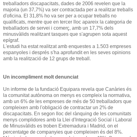
treballadors discapacitats, dades de 2006 revelen que la
majoria (un 37,7%) va ser contractada per a realitzar treballs
d'oficina. El 31,8% ho va ser per a ocupar treballs no
qualificats, mentre que en tercer lloc apareix la categoria de
treballadors de servei i comerç, amb un 17,7% dels
minusvàlids realitzant tasques que s'agrupen sota aquest
epígraf.
L'estudi ha estat realitzat amb enquestes a 1.503 empreses
espanyoles i després s'ha aprofundit en les seves opinions
amb la realització de 12 grups de treball.
Un incompliment molt denunciat
Un informe de la fundació Equipara revela que Canàries és
la comunitat autònoma on menys es compleix la normativa,
amb un 6% de les empreses de més de 50 treballadors que
compleixen amb l'obligació de contractar un 2% de
discapacitats. En segon lloc del rànquing de les comunitats
menys complidores amb la Llei d'Integració Social i Laboral
de Minusvàlids es troben Extremadura i Madrid, on el
percentatge de companyies que compleixen és del 8%.