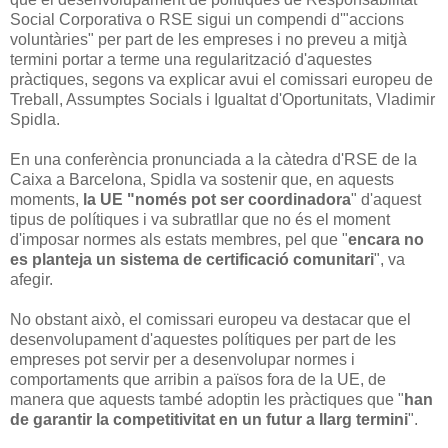
Social Corporativa o RSE sigui un compendi d'"accions
voluntàries" per part de les empreses i no preveu a mitjà
termini portar a terme una regularització d'aquestes
pràctiques, segons va explicar avui el comissari europeu de
Treball, Assumptes Socials i Igualtat d'Oportunitats, Vladimir
Spidla.
En una conferència pronunciada a la càtedra d'RSE de la
Caixa a Barcelona, Spidla va sostenir que, en aquests
moments,
la UE "només pot ser coordinadora
" d'aquest
tipus de polítiques i va subratllar que no és el moment
d'imposar normes als estats membres, pel que "
encara no
es planteja un sistema de certificació comunitari
", va
afegir.
No obstant això, el comissari europeu va destacar que el
desenvolupament d'aquestes polítiques per part de les
empreses pot servir per a desenvolupar normes i
comportaments que arribin a països fora de la UE, de
manera que aquests també adoptin les pràctiques que "
han
de garantir la competitivitat en un futur a llarg termini
".