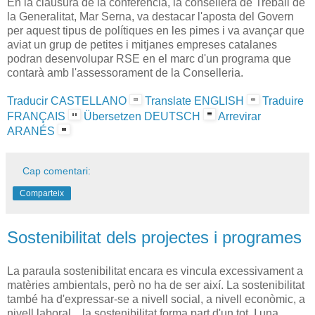
En la clausura de la conferència, la consellera de Treball de
la Generalitat, Mar Serna, va destacar l'aposta del Govern
per aquest tipus de polítiques en les pimes i va avançar que
aviat un grup de petites i mitjanes empreses catalanes
podran desenvolupar RSE en el marc d'un programa que
contarà amb l'assessorament de la Conselleria.
Traducir CASTELLANO
Translate ENGLISH
Traduire
FRANÇAIS
Übersetzen DEUTSCH
Arrevirar
ARANÉS
Cap comentari:
Comparteix
Sostenibilitat dels projectes i programes
La paraula sostenibilitat encara es vincula excessivament a
matèries ambientals, però no ha de ser així. La sostenibilitat
també ha d'expressar-se a nivell social, a nivell econòmic, a
nivell laboral... la sostenibilitat forma part d'un tot. I una