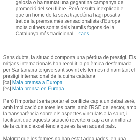
gelosia o ha muntat una gegantina campanya de
promoció del seu llibre. Però resulta inexplicable
que un home de la seva trajectòria hagi posat a
tret de la premsa més sensacionalista d'Europa
molts cuiners sortits dels humils fogons de la
Catalunya més tradicional...
ca
es
Sens dubte, la situació comporta una pèrdua de prestigi. Els
mitjans internacionals han recollit la polèmica desfermada
per Santamaria tergiversant sovint els termes i dinamitant el
prestigi internacional de la cuina catalana:
[ca]
Mala premsa a Europa
[es]
Mala prensa en Europa
Però l'important seria portar el conflicte cap a un debat serè,
amb implicació de totes les parts, amb l'RSE del sector, amb
la transparència sobre els aspectes vinculats a la salut, i
facilitant que aquesta situació reverteixi cap a una millorar
de la cuina d'excel·lència que es fa en aquest país.
Malgrat que les formes no han estat adequades, en una