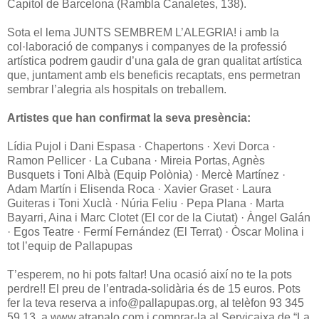
Capitol de Barcelona (Rambla Canaletes, 138).
Sota el lema JUNTS SEMBREM L’ALEGRIA! i amb la
col·laboració de companys i companyes de la professió
artística podrem gaudir d’una gala de gran qualitat artística
que, juntament amb els beneficis recaptats, ens permetran
sembrar l’alegria als hospitals on treballem.
Artistes que han confirmat la seva presència:
Lídia Pujol i Dani Espasa · Chapertons · Xevi Dorca ·
Ramon Pellicer · La Cubana · Mireia Portas, Agnès
Busquets i Toni Albà (Equip Polònia) · Mercè Martínez ·
Adam Martín i Elisenda Roca · Xavier Graset · Laura
Guiteras i Toni Xuclà · Núria Feliu · Pepa Plana · Marta
Bayarri, Aina i Marc Clotet (El cor de la Ciutat) · Àngel Galán
· Egos Teatre · Fermí Fernández (El Terrat) · Òscar Molina i
tot l’equip de Pallapupas
T’esperem, no hi pots faltar! Una ocasió així no te la pots
perdre!! El preu de l’entrada-solidària és de 15 euros. Pots
fer la teva reserva a info@pallapupas.org, al telèfon 93 345
59 13, a www.atrapalo.com i comprar-la al Servicaixa de “La