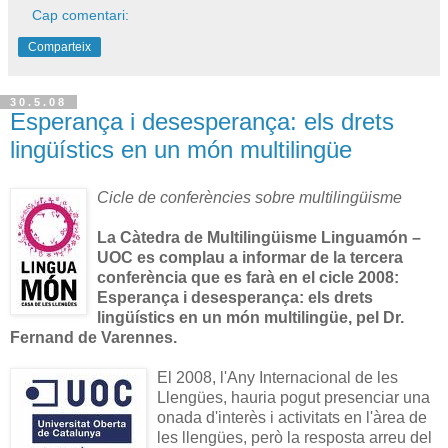
Cap comentari:
Comparteix
30.5.08
Esperança i desesperança: els drets
lingüístics en un món multilingüe
Cicle de conferències sobre multilingüisme
La Càtedra de Multilingüisme Linguamón –
UOC es complau a informar de la tercera
conferència que es farà en el cicle 2008:
Esperança i desesperança: els drets
lingüístics en un món multilingüe, pel Dr.
Fernand de Varennes.
El 2008, l'Any Internacional de les
Llengües, hauria pogut presenciar una
onada d'interès i activitats en l'àrea de
les llengües, però la resposta arreu del