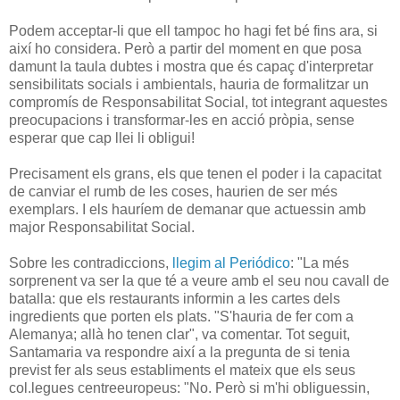
Podem acceptar-li que ell tampoc ho hagi fet bé fins ara, si
així ho considera. Però a partir del moment en que posa
damunt la taula dubtes i mostra que és capaç d'interpretar
sensibilitats socials i ambientals, hauria de formalitzar un
compromís de Responsabilitat Social, tot integrant aquestes
preocupacions i transformar-les en acció pròpia, sense
esperar que cap llei li obligui!
Precisament els grans, els que tenen el poder i la capacitat
de canviar el rumb de les coses, haurien de ser més
exemplars. I els hauríem de demanar que actuessin amb
major Responsabilitat Social.
Sobre les contradiccions,
llegim al Periódico
: "La més
sorprenent va ser la que té a veure amb el seu nou cavall de
batalla: que els restaurants informin a les cartes dels
ingredients que porten els plats. "S'hauria de fer com a
Alemanya; allà ho tenen clar", va comentar. Tot seguit,
Santamaria va respondre així a la pregunta de si tenia
previst fer als seus establiments el mateix que els seus
col.legues centreeuropeus: "No. Però si m'hi obliguessin,