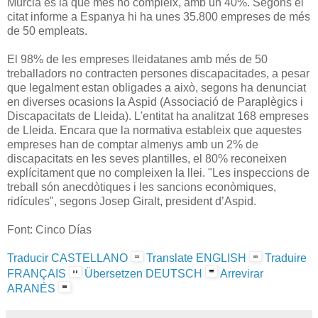
Múrcia és la que més ho compleix, amb un 40%. Segons el
citat informe a Espanya hi ha unes 35.800 empreses de més
de 50 empleats.
El 98% de les empreses lleidatanes amb més de 50
treballadors no contracten persones discapacitades, a pesar
que legalment estan obligades a això, segons ha denunciat
en diverses ocasions la Aspid (Associació de Paraplègics i
Discapacitats de Lleida). L'entitat ha analitzat 168 empreses
de Lleida. Encara que la normativa estableix que aquestes
empreses han de comptar almenys amb un 2% de
discapacitats en les seves plantilles, el 80% reconeixen
explícitament que no compleixen la llei. "Les inspeccions de
treball són anecdòtiques i les sancions econòmiques,
ridícules", segons Josep Giralt, president d’Aspid.
Font: Cinco Días
Traducir CASTELLANO
Translate ENGLISH
Traduire
FRANÇAIS
Übersetzen DEUTSCH
Arrevirar
ARANÉS