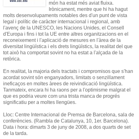
món ha estat més aviat fluixa.
Irònicament, mentre que hi ha hagut
molts desenvolupaments notables des d'un punt de vista
legal i polític de caràcter internacional i regional, amb
l'avenç de la UNESCO, les Nacions Unides, el Consell
d'Europa i fins i tot la UE entre altres organitzacions en el
reconeixement i l'aplicació de mesures en l'àrea de la
diversitat lingüística i els drets lingüístics, la realitat del que
tot això ha comportat sovint no ha estat a l'alçada de la
retòrica.
En realitat, la majoria dels tractats i compromisos que s'han
acordat sovint són enganyadors, limitats o senzillament
ineficaços en moltes àrees de reivindicació lingüística.
Tanmateix, encara hi ha raons per a l'optimisme malgrat el
que es podria veure com una trista manca de progrés
significatiu per a moltes llengües.
Lloc: Centre Internacional de Premsa de Barcelona, sala de
conferències. (Rambla de Catalunya, 10, 1er. Barcelona).
Data i hora: dimarts 3 de juny de 2008, a dos quarts de set
de la tarda.