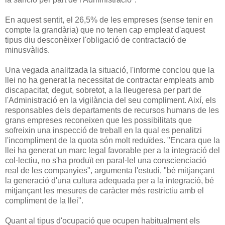
En aquest sentit, el 26,5% de les empreses (sense tenir en
compte la grandària) que no tenen cap empleat d'aquest
tipus diu desconèixer l'obligació de contractació de
minusvàlids.
Una vegada analitzada la situació, l'informe conclou que la
llei no ha generat la necessitat de contractar empleats amb
discapacitat, degut, sobretot, a la lleugeresa per part de
l'Administració en la vigilància del seu compliment. Així, els
responsables dels departaments de recursos humans de les
grans empreses reconeixen que les possibilitats que
sofreixin una inspecció de treball en la qual es penalitzi
l'incompliment de la quota són molt reduïdes. "Encara que la
llei ha generat un marc legal favorable per a la integració del
col·lectiu, no s'ha produït en paral·lel una conscienciació
real de les companyies", argumenta l'estudi, "bé mitjançant
la generació d'una cultura adequada per a la integració, bé
mitjançant les mesures de caràcter més restrictiu amb el
compliment de la llei".
Quant al tipus d'ocupació que ocupen habitualment els