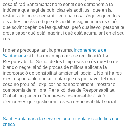
cosa té raó Santamaria: no té sentit que demanem a la
indústria que hagi de publicitar els additius i que en la
restauració no es demani. I en una cosa s'equivoquen tots
els altres: no és cert que els additius siguin innocus sinó
que sovint depèn de les quatitats, però qualsevol persona té
dret a saber què està ingerint i què està acumulant en el seu
cos.
I no ens preocupa tant la presumta
incoherència de
Santamaria
si hi ha un compromís de rectificació. La
Responsabilitat Social de les Empreses no és qüestió de
blanc o negre, sinó de procés de millora aplicat a la
incorporació de sensibilitat ambiental, social... No hi ha res
més responsable que acceptar que es pot haver fet una
cosa no prou bé i explicar-ho tranparentment i mostrar el
compromís de millora. Per això, des de Responsabilitat
Global, no parlem d'"empreses responsables" sinó
d'empreses que gestionen la seva responsabilitat social.
Santi Santamaria fa servir en una recepta els additius que
critica