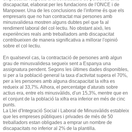
discapacitat, elaborat per les fundacions de l'ONCE i de
Manpower. Una de les conclusions de l'informe és que els
empresaris que no han contractat mai persones amb
minusvalidesa mostren alguns dubtes pel que fa al
rendiment laboral del col·lectiu. No obstant això, les
experiències reals amb treballadors amb discapacitat
contribueixen de manera significativa a millorar l'opinió
sobre el col·lectiu.
En qualsevol cas, la contractació de persones amb algun
grau de minusvalidesa segueix sent a Espanya una
assignatura pendent. Segons les últimes dades disponibles,
si per a la població general la taxa d'activitat supera el 70%,
per a les persones amb alguna discapacitat la xifra es
redueix al 33,7%. Alhora, el percentatge d'aturats sobre
actius era, entre els minusvàlids, d'un 15,3%, mentre que en
el conjunt de la població la xifra era inferior en més de cinc
punts.
La Llei d'Integració Social i Laboral de Minusvàlids estableix
que les empreses públiques i privades de més de 50
treballadors estan obligades a emprar un nombre de
discapacitats no inferior al 2% de la plantilla.