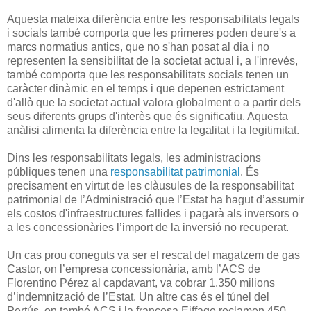
Aquesta mateixa diferència entre les responsabilitats legals
i socials també comporta que les primeres poden deure's a
marcs normatius antics, que no s'han posat al dia i no
representen la sensibilitat de la societat actual i, a l'inrevés,
també comporta que les responsabilitats socials tenen un
caràcter dinàmic en el temps i que depenen estrictament
d'allò que la societat actual valora globalment o a partir dels
seus diferents grups d'interès que és significatiu. Aquesta
anàlisi alimenta la diferència entre la legalitat i la legitimitat.
Dins les responsabilitats legals, les administracions
públiques tenen una
responsabilitat patrimonial
. És
precisament en virtut de les clàusules de la responsabilitat
patrimonial de l’Administració que l’Estat ha hagut d’assumir
els costos d'infraestructures fallides i pagarà als inversors o
a les concessionàries l’import de la inversió no recuperat.
Un cas prou coneguts va ser el rescat del magatzem de gas
Castor, on l’empresa concessionària, amb l’ACS de
Florentino Pérez al capdavant, va cobrar 1.350 milions
d’indemnització de l’Estat. Un altre cas és el túnel del
Pertús, on també ACS i la francesa Eiffage reclamen 450