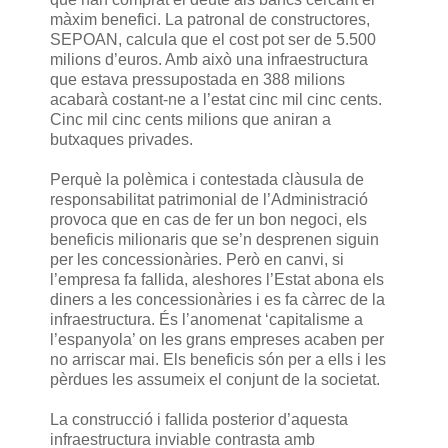
màxim benefici. La patronal de constructores,
SEPOAN, calcula que el cost pot ser de 5.500
milions d’euros. Amb això una infraestructura
que estava pressupostada en 388 milions
acabarà costant-ne a l’estat cinc mil cinc cents.
Cinc mil cinc cents milions que aniran a
butxaques privades.
Perquè la polèmica i contestada clàusula de
responsabilitat patrimonial de l’Administració
provoca que en cas de fer un bon negoci, els
beneficis milionaris que se’n desprenen siguin
per les concessionàries. Però en canvi, si
l’empresa fa fallida, aleshores l’Estat abona els
diners a les concessionàries i es fa càrrec de la
infraestructura. És l’anomenat ‘capitalisme a
l’espanyola’ on les grans empreses acaben per
no arriscar mai. Els beneficis són per a ells i les
pèrdues les assumeix el conjunt de la societat.
La construcció i fallida posterior d’aquesta
infraestructura inviable contrasta amb