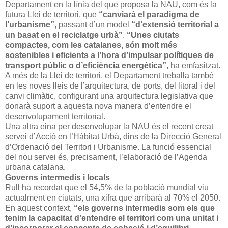
Departament en la línia del que proposa la NAU, com és la
futura Llei de territori, que
“canviarà el paradigma de
l’urbanisme”
, passant d’un model
“d’extensió territorial a
un basat en el reciclatge urbà”
.
“Unes ciutats
compactes, com les catalanes, són molt més
sostenibles i eficients a l’hora d’impulsar polítiques de
transport públic o d’eficiència energètica”
, ha emfasitzat.
A més de la Llei de territori, el Departament treballa també
en les noves lleis de l’arquitectura, de ports, del litoral i del
canvi climàtic, configurant una arquitectura legislativa que
donarà suport a aquesta nova manera d’entendre el
desenvolupament territorial.
Una altra eina per desenvolupar la NAU és el recent creat
servei d’Acció en l’Hàbitat Urbà, dins de la Direcció General
d’Ordenació del Territori i Urbanisme. La funció essencial
del nou servei és, precisament, l’elaboració de l’Agenda
urbana catalana.
Governs intermedis i locals
Rull ha recordat que el 54,5% de la població mundial viu
actualment en ciutats, una xifra que arribarà al 70% el 2050.
En aquest context,
“els governs intermedis som els que
tenim la capacitat d’entendre el territori com una unitat i