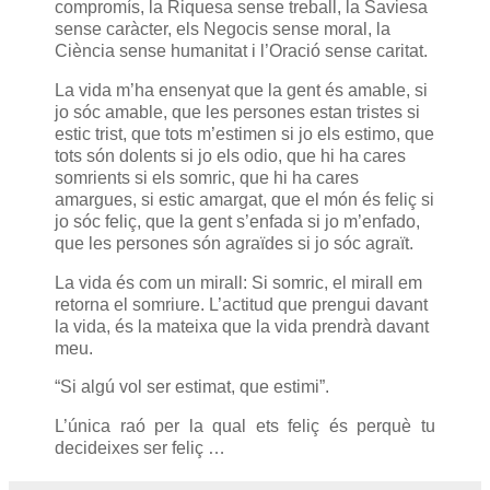
compromís, la Riquesa sense treball, la Saviesa
sense caràcter, els Negocis sense moral, la
Ciència sense humanitat i l’Oració sense caritat.
La vida m’ha ensenyat que la gent és amable, si
jo sóc amable, que les persones estan tristes si
estic trist, que tots m’estimen si jo els estimo, que
tots són dolents si jo els odio, que hi ha cares
somrients si els somric, que hi ha cares
amargues, si estic amargat, que el món és feliç si
jo sóc feliç, que la gent s’enfada si jo m’enfado,
que les persones són agraïdes si jo sóc agraït.
La vida és com un mirall: Si somric, el mirall em
retorna el somriure. L’actitud que prengui davant
la vida, és la mateixa que la vida prendrà davant
meu.
“Si algú vol ser estimat, que estimi”.
L’única raó per la qual ets feliç és perquè tu
decideixes ser feliç …