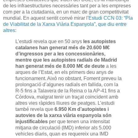
de les infraestructures necessàries tant per a les empreses
com per a la ciutadania, en un marc de gran competitivitat
mundial. En aquest sentit convé mirar l'
Estudi CCN 03: “Pla
de Viabilitat de la Xarxa Viària Espanyola”, que diu entre
altres:
L’estudi revela que en 50 anys
les autopistes
catalanes han generat més de 20.600 M€
d’ingressos per a les concessionàries,
mentre que les autopistes radials de Madrid
han generat més de 8.000 M€ de deute
a les
arques de l’Estat, en els primers deu anys de
funcionament. Això no obstant, Foment preveu la
prolongació d’algunes radials en fallida, com la
R-5 fins a Talavera de la Reina o la AP-41 fins a
Còrdova, malgrat tenir un traçat coincident amb
altres vies ràpides lliures de peatges. L’estudi
també revela que
6.950 Km d’autopistes i
autovies
de la xarxa viària espanyola són
injustificables
per que tenen una intensitat
mitjana de circulació (IMD) inferior als 5.000
vehicles diaris, quan es requereix una IMD