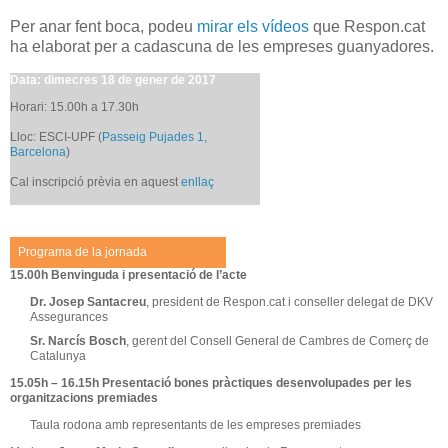
Per anar fent boca, podeu
mirar els vídeos
que Respon.cat
ha elaborat per a cadascuna de les empreses guanyadores.
Data: dimecres 18 de gener de 2017
Horari: 15.00h a 17.30h
Lloc: ESCI-UPF (
Passeig Pujades 1,
Barcelona
)
Cal inscripció prèvia en aquest
enllaç
Programa de la jornada
15.00h Benvinguda i presentació de l’acte
Dr. Josep Santacreu
, president de Respon.cat i conseller delegat de DKV
Assegurances
Sr. Narcís Bosch
, gerent del Consell General de Cambres de Comerç de
Catalunya
15.05h – 16.15h Presentació bones pràctiques desenvolupades per les
organitzacions premiades
Taula rodona amb representants de les empreses premiades