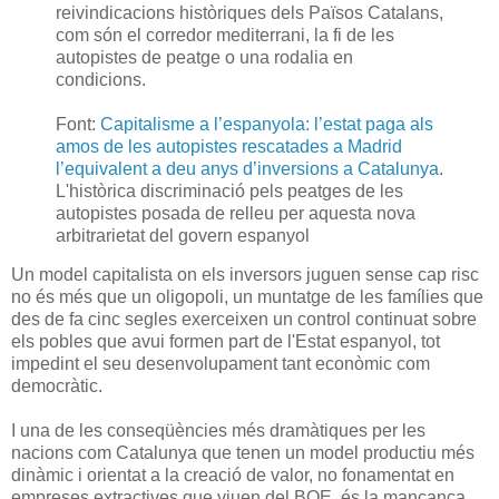
reivindicacions històriques dels Països Catalans,
com són el corredor mediterrani, la fi de les
autopistes de peatge o una rodalia en
condicions.
Font:
Capitalisme a l’espanyola: l’estat paga als
amos de les autopistes rescatades a Madrid
l’equivalent a deu anys d’inversions a Catalunya
.
L'històrica discriminació pels peatges de les
autopistes posada de relleu per aquesta nova
arbitrarietat del govern espanyol
Un model capitalista on els inversors juguen sense cap risc
no és més que un oligopoli, un muntatge de les famílies que
des de fa cinc segles exerceixen un control continuat sobre
els pobles que avui formen part de l'Estat espanyol, tot
impedint el seu desenvolupament tant econòmic com
democràtic.
I una de les conseqüències més dramàtiques per les
nacions com Catalunya que tenen un model productiu més
dinàmic i orientat a la creació de valor, no fonamentat en
empreses extractives que viuen del BOE, és la mancança