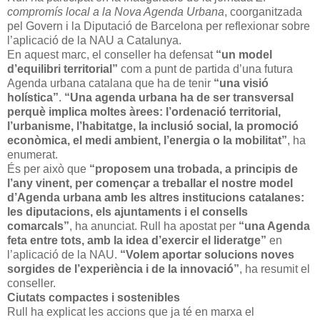
compromís local a la Nova Agenda Urbana
, coorganitzada
pel Govern i la Diputació de Barcelona per reflexionar sobre
l’aplicació de la NAU a Catalunya.
En aquest marc, el conseller ha defensat
“un model
d’equilibri territorial”
com a punt de partida d’una futura
Agenda urbana catalana que ha de tenir
“una visió
holística”
.
“Una agenda urbana ha de ser transversal
perquè implica moltes àrees: l’ordenació territorial,
l’urbanisme, l’habitatge, la inclusió social, la promoció
econòmica, el medi ambient, l’energia o la mobilitat”
, ha
enumerat.
És per això que
“proposem una trobada, a principis de
l’any vinent, per començar a treballar el nostre model
d’Agenda urbana amb les altres institucions catalanes:
les diputacions, els ajuntaments i el consells
comarcals”
, ha anunciat. Rull ha apostat per
“una Agenda
feta entre tots, amb la idea d’exercir el lideratge”
en
l’aplicació de la NAU.
“Volem aportar solucions noves
sorgides de l’experiència i de la innovació”
, ha resumit el
conseller.
Ciutats compactes i sostenibles
Rull ha explicat les accions que ja té en marxa el