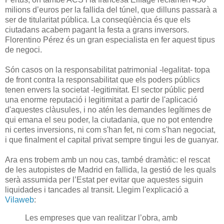
milions d’euros per la fallida del túnel, que dilluns passarà a
ser de titularitat pública. La conseqüència és que els
ciutadans acabem pagant la festa a grans inversors.
Florentino Pérez és un gran especialista en fer aquest tipus
de negoci.
Són casos on la responsabilitat patrimonial -legalitat- topa
de front contra la responsabilitat que els poders públics
tenen envers la societat -legitimitat. El sector públic perd
una enorme reputació i legitimitat a partir de l'aplicació
d'aquestes clàusules, i no atén les demandes legítimes de
qui emana el seu poder, la ciutadania, que no pot entendre
ni certes inversions, ni com s'han fet, ni com s'han negociat,
i que finalment el capital privat sempre tingui les de guanyar.
Ara ens trobem amb un nou cas, també dramàtic: el rescat
de les autopistes de Madrid en fallida, la gestió de les quals
serà assumida per l’Estat per evitar que aquestes siguin
liquidades i tancades al transit. Llegim l'explicació a
Vilaweb
:
Les empreses que van realitzar l’obra, amb