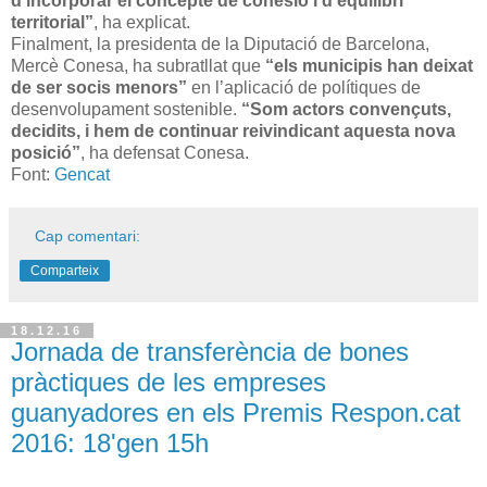
d’incorporar el concepte de cohesió i d’equilibri
territorial”
, ha explicat.
Finalment, la presidenta de la Diputació de Barcelona,
Mercè Conesa, ha subratllat que
“els municipis han deixat
de ser socis menors”
en l’aplicació de polítiques de
desenvolupament sostenible.
“Som actors convençuts,
decidits, i hem de continuar reivindicant aquesta nova
posició”
, ha defensat Conesa.
Font:
Gencat
Cap comentari:
Comparteix
18.12.16
Jornada de transferència de bones
pràctiques de les empreses
guanyadores en els Premis Respon.cat
2016: 18'gen 15h