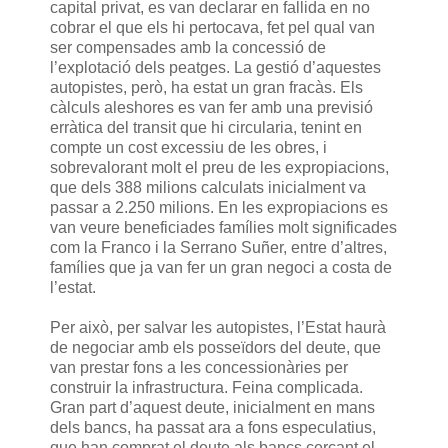
capital privat, es van declarar en fallida en no
cobrar el que els hi pertocava, fet pel qual van
ser compensades amb la concessió de
l’explotació dels peatges. La gestió d’aquestes
autopistes, però, ha estat un gran fracàs. Els
càlculs aleshores es van fer amb una previsió
erràtica del transit que hi circularia, tenint en
compte un cost excessiu de les obres, i
sobrevalorant molt el preu de les expropiacions,
que dels 388 milions calculats inicialment va
passar a 2.250 milions. En les expropiacions es
van veure beneficiades famílies molt significades
com la Franco i la Serrano Suñer, entre d’altres,
famílies que ja van fer un gran negoci a costa de
l’estat.
Per això, per salvar les autopistes, l’Estat haurà
de negociar amb els posseïdors del deute, que
van prestar fons a les concessionàries per
construir la infrastructura. Feina complicada.
Gran part d’aquest deute, inicialment en mans
dels bancs, ha passat ara a fons especulatius,
que han comprat el deute als bancs cercant el