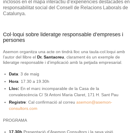
inclosos en el mapa interactiu d’experiències destacades en
responsabilitat social del Consell de Relacions Laborals de
Catalunya.
Col·loqui sobre lideratge responsable d’empreses i
persones
Asemon organitza una acte on tindrà lloc una taula-col.loqui amb
l’autor del llibre el
Dr. Santacreu
, clarament és un exemple de
lideratge responsable i d’implicació amb la petjada empresarial.
Data
: 3 de maig
Hora
: 17.30 a 19.30h
Lloc:
En el marc incomparable de la Casa de la
convalescència C/ St Antoni Maria Claret, 171 H. Sant Pau
Registre
: Cal confirmació al correu
asemon@asemon-
consultors.com
PROGRAMA
17.30h
Presentació d’Asemon Consultors i la seva visió