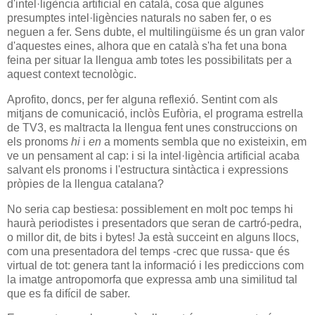
d'intel·ligència artificial en català, cosa que algunes
presumptes intel·ligències naturals no saben fer, o es
neguen a fer. Sens dubte, el multilingüisme és un gran valor
d'aquestes eines, alhora que en català s'ha fet una bona
feina per situar la llengua amb totes les possibilitats per a
aquest context tecnològic.
Aprofito, doncs, per fer alguna reflexió. Sentint com als
mitjans de comunicació, inclòs Eufòria, el programa estrella
de TV3, es maltracta la llengua fent unes construccions on
els pronoms
hi
i
en
a moments sembla que no existeixin, em
ve un pensament al cap: i si la intel·ligència artificial acaba
salvant els pronoms i l'estructura sintàctica i expressions
pròpies de la llengua catalana?
No seria cap bestiesa: possiblement en molt poc temps hi
haurà periodistes i presentadors que seran de cartró-pedra,
o millor dit, de bits i bytes! Ja està succeint en alguns llocs,
com una presentadora del temps -crec que russa- que és
virtual de tot: genera tant la informació i les prediccions com
la imatge antropomorfa que expressa amb una similitud tal
que es fa difícil de saber.