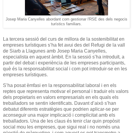
Josep Maria Canyelles abordant com gestionar l'RSE des dels negocis
turístics familiars.
La tercera sessió del curs de millora de la sostenibilitat en
empreses turístiques s’ha fet avui des del Refugi de la vall
de Siarb a Llagunes amb Josep Maria Canyelles,
especialista en aquest àmbit. En la sessió s’ha introduït, a
partir del debat i experiència de les empreses participants,
què és la responsabilitat social i com pot introduir-se en les
empreses turístiques.
S’ha posat èmfasi en la responsabilitat laboral i en els
reptes que representa motivar el personal i traduir els valors
dels propietaris en valors empresarials en els quals els
treballadors se sentin identificats. Davant d’això s’han
debatut diferents estratègies que podrien aplicar-se per
aconseguir una major implicació i complicitat amb els
treballadors. Una de les claus és tenir clar quin propòsit
social mou les empreses, que sigui real i no només una
qüestió de màrqueting, i com aquest es pot transmetre a