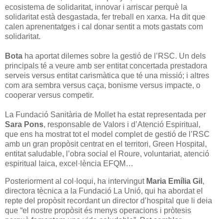
ecosistema de solidaritat, innovar i arriscar perquè la
solidaritat està desgastada, fer treball en xarxa. Ha dit que
calen aprenentatges i cal donar sentit a mots gastats com
solidaritat.
Bota
ha aportat dilemes sobre la gestió de l’RSC. Un dels
principals té a veure amb ser entitat concertada prestadora
serveis versus entitat carismàtica que té una missió; i altres
com ara sembra versus caça, bonisme versus impacte, o
cooperar versus competir.
La Fundació Sanitària de Mollet ha estat representada per
Sara Pons
, responsable de Valors i d’Atenció Espiritual,
que ens ha mostrat tot el model complet de gestió de l’RSC
amb un gran propòsit centrat en el territori, Green Hospital,
entitat saludable, l’obra social el Roure, voluntariat, atenció
espiritual laica, excel·lència EFQM…
Posteriorment al col·loqui, ha intervingut
Maria Emília Gil
,
directora tècnica a la Fundació La Unió, qui ha abordat el
repte del propòsit recordant un director d’hospital que li deia
que “el nostre propòsit és menys operacions i pròtesis