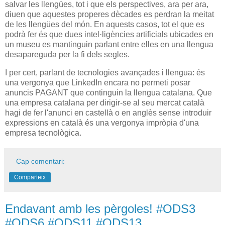
salvar les llengües, tot i que els perspectives, ara per ara,
diuen que aquestes properes dècades es perdran la meitat
de les llengües del món. En aquests casos, tot el que es
podrà fer és que dues intel·ligències artificials ubicades en
un museu es mantinguin parlant entre elles en una llengua
desapareguda per la fi dels segles.
I per cert, parlant de tecnologies avançades i llengua: és
una vergonya que LinkedIn encara no permeti posar
anuncis PAGANT que continguin la llengua catalana. Que
una empresa catalana per dirigir-se al seu mercat català
hagi de fer l'anunci en castellà o en anglès sense introduir
expressions en català és una vergonya impròpia d'una
empresa tecnològica.
Cap comentari:
Comparteix
Endavant amb les pèrgoles! #ODS3
#ODS6 #ODS11 #ODS13