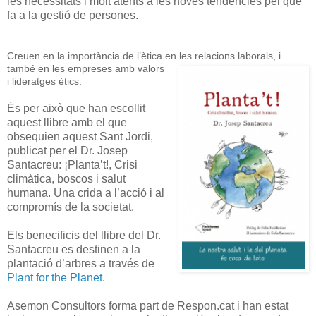
les necessitats i molt atents a les noves tendències pel que
fa a la gestió de persones.
Creuen en la importància de l’ètica en les relacions laborals, i
també
en les empreses amb valors
i lideratges ètics.
És per això que han escollit
aquest llibre amb el que
obsequien aquest Sant Jordi,
publicat per el Dr. Josep
Santacreu: ¡Planta’t!, Crisi
climàtica, boscos i salut
humana. Una crida a l’acció i al
compromís de la societat.
Els benecificis del llibre del Dr.
Santacreu es destinen a la
plantació d’arbres a través de
Plant for the Planet
.
Asemon Consultors forma part de Respon.cat i han estat