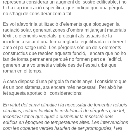
representa considerar un augment del sostre edificable, i no
hi ha cap indicació específica, que indiqui que una pèrgola
no s’hagi de considerar com a tal.
Es vol afavorir la utilització d’elements que bloquegen la
radiació solar, generant zones d’ombra mitjançant materials
tèxtil, o elements vegetals, protegint als usuaris de la
incidència solar d’una forma reglada, equilibrada i coherent
amb el paisatge urbà. Les pèrgoles són un dels elements
constructius que resolen aquesta funció, i encara que no ho
fan de forma permanent perquè no formen part de l’edifici,
generen una volumetria visible des de l’espai urbà que
roman en el temps.
A casa disposo d'una pèrgola fa molts anys. I considero que
és un bon sistema, ara encara més necessari. Per això he
fet aquesta aportació i consideracions:
En virtut del canvi climàtic i la necessitat de fomentar refugis
climàtics, caldria facilitar la instal·lació de pèrgoles i, de fet,
incentivar tot el que ajudi a disminuir la insolació dels
edificis en èpoques de temperatures altes. Les intervencions
com les cobertes verdes haurien de ser promogudes, i les