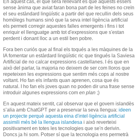
En aquest cas, el que serà rellevant és que aquests éssers
sense ànima que aviat faran bona part de les feines no creïn
el seu estàndard lingüístic a partir del que recullin dels seus
homòlegs humans sinó que la seva intel·ligència artificial
els permeti corregir aquestes falles emergents i fins i tot
enriquir el llenguatge amb tot d'expressions que s'estan
perdent i donant lloc a un estil ben pobre.
Fora ben curiós que al final els toqués a les màquines de la
IA fomentar un estàrdard lingüístic ric que tingués la Saviesa
Artificial de no calcar expressions castellanes. I és que en
això del parlar, la majoria no deixem de ser com lloros que
repeteixen les expressions que sentim més cops al nostre
voltant. Ho fan els infants quan aprenen, cosa que és
natural. I ho fan els joves quan no poden dir una frase sense
introduir algunes expressions com
en plan
;)
En aquest mateix sentit, cal observar que el govern islandès
s’alia amb ChatGPT per a preservar la seva llengua:
ideen
un projecte perquè aquesta eina d'intel·ligència artificial
assimili més bé la llengua islandesa
i això reverteixi
positivament en totes les tecnologies que se'n derivin.
Doncs ja hi som. Potser sí que la tecnologia ens permetrà