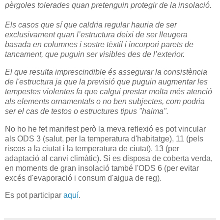
pèrgoles tolerades quan pretenguin protegir de la insolació.
Els casos que sí que caldria regular hauria de ser
exclusivament quan l’estructura deixi de ser lleugera
basada en columnes i sostre tèxtil i incorpori parets de
tancament, que puguin ser visibles des de l’exterior.
El que resulta imprescindible és assegurar la consistència
de l'estructura ja que la previsió que puguin augmentar les
tempestes violentes fa que calgui prestar molta més atenció
als elements ornamentals o no ben subjectes, com podria
ser el cas de testos o estructures tipus "haima".
No ho he fet manifest però la meva reflexió es pot vincular
als ODS 3 (salut, per la temperatura d'habitatge), 11 (pels
riscos a la ciutat i la temperatura de ciutat), 13 (per
adaptació al canvi climàtic).
Si es disposa de coberta verda,
en moments de gran insolació també l'ODS 6 (per evitar
excés d'evaporació i consum d'aigua de reg).
Es pot participar
aquí
.