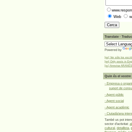
www.respons
Web
w
Translate · Traduc
Powered by
[es] Ver sólo los escri
[en] Only posts in Eng
[oc] Arrevirar ARANÉS
Quin és el vostre 
- Empresa o organi
suport de cons
- Agent públic
- Agent social
- Agent acadèmic
- Ciutadà/ana inter
També us pot intere
sector d'activitat:
a
cultural
,
detallista
,
financer
,
mèdia
,
sa