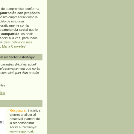
l de compromiso, conforma
ganización con propósito
,
pósito empresarial como la
delo de empresa
orativamente con la
a
excelencia social
que le
r compartido
, es decir,
ocial a la vez, para todos
s. [
leer definición más
p Maria Canyelles
]
m un factor estratègic
aranties d'èxit és aquell
l reconeixement que no és
cions sinó part d'un procés
"
lles
lles
Respon.cat
, iniciativa
empresarial per al
desenvolupament de
la responsabilitat
social a Catalunya:
www.respon.cat.