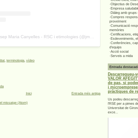
·Objectius de Des
·Empresa saludabl
·Diàleg amb grups 
·Compres responsa
proveïment
·Comunicació respo
memòries
·Certificacions, eti
A post shared by Josep Maria Canyelles - RSC i etimologies (@jmcanyelles)
·Esdeveniments, el
·Conferències, capa
d'equips
·Acció social
·Serveis a mida
ltat
,
terminologia
,
vídeo
Entrada destacad
Descarregueu-v
VALOR AFEGIT".
de pas, si pode
ada
i microemprese
pràctiques de r
Inici
Entrada més antiga
Us podeu descarrega
el missatge (Atom)
l'RSE per a pimes d
Universitat de Giron
exce...