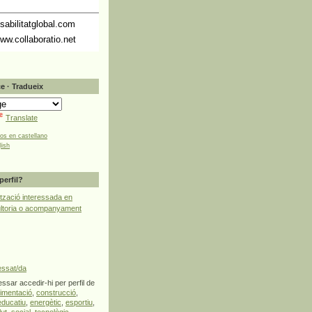
abilitatglobal.com
ww.collaboratio.net
e · Tradueix
Translate
tos en castellano
lish
perfil?
tzació interessada en
ultoria o acompanyament
essat/da
ssar accedir-hi per perfil de
limentació
,
construcció
,
educatiu
,
energètic
,
esportiu
,
lut
,
social
,
tecnològic
,