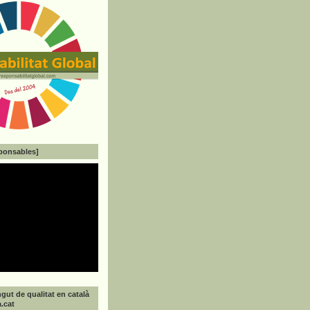
ponsables]
gut de qualitat en català
a.cat