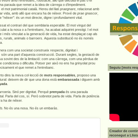
 a veure amb l’entrebanc, l’obstacle, allò que dificulta el pas o el
una paraula que remet a la idea de càrrega o d’impediment.
el mot patrimonial català. Hereu del llatí
praegnare
, relacionat amb
tar vida, amb allò que encara ha de néixer. Prové de
prae gnascor
,
e "nèixer": és un mot directe, digne i profundament vital.
ssat el contrari del que semblaria esperable. El mot vingut del
ulat a la nosa o a l’entrebanc, ha acabat adquirint prestigi. I el mot
e i més vinculat a la generació de vida, ha estat desplaçat cap als
rs, rurals, animals o barroers. Aquesta substitució no és només
ta.
era com una societat construeix respecte, dignitat i
 són una part d’aquesta construcció. Durant segles, la gestació de
sa sovint des de la limitació: com una càrrega, com una pèrdua de
ue condiciona o dificulta. Potser per això no ens ha grinyolat prou
Seguiu [mots res
recisament el que remet a l’entrebanc.
to dins la meva col·lecció de
mots responsables
, proposo una
ultural: deixem de dir que una dona està
embarassada
i diguem amb
yada
.
roeria. Sinó per dignitat. Perquè
prenyada
és una paraula
ital. Parla del cos, sí. Però sobretot parla de vida. Parla de potència
a ha de néixer.
orb. No és una nosa. No és un embaràs.
Creador de contin
reconegut a Llist