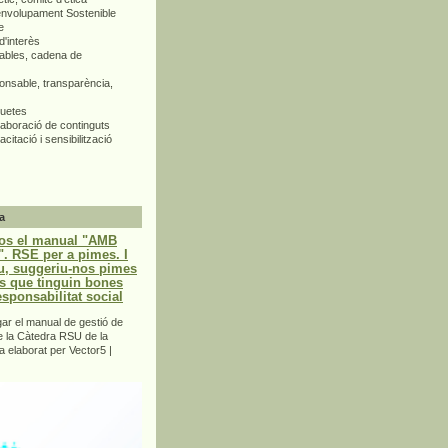
envolupament Sostenible
e
d'interès
bles, cadena de
nsable, transparència,
quetes
aboració de continguts
citació i sensibilització
a
os el manual "AMB
 RSE per a pimes. I
u, suggeriu-nos pimes
s que tinguin bones
esponsabilitat social
r el manual de gestió de
e la Càtedra RSU de la
a elaborat per Vector5 |