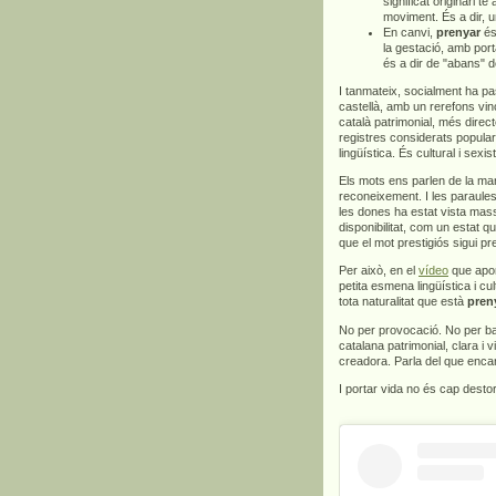
significat originari té
moviment. És a dir, 
En canvi,
prenyar
és 
la gestació, amb por
és a dir de "abans" d
I tanmateix, socialment ha pa
castellà, amb un rerefons vinc
català patrimonial, més direct
registres considerats popula
lingüística. És cultural i sexis
Els mots ens parlen de la man
reconeixement. I les paraules
les dones ha estat vista mas
disponibilitat, com un estat q
que el mot prestigiós sigui p
Per això, en el
vídeo
que apor
petita esmena lingüística i c
tota naturalitat que està
pren
No per provocació. No per bar
catalana patrimonial, clara i v
creadora. Parla del que encar
I portar vida no és cap dest