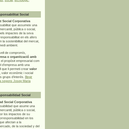
sponsabilitat Social
t Social Corporativa
sabilitat que assumeix una
mercantil, pública o social,
pels impactes de la seva
rresponsabilitat en els afers
la sostenibilitat del mercat,
 medi ambient.
vell de compromís,
resa o organització amb
t el propòsit empresarial com
el d’empresa amb una
l
que li permeti crear
valor
r, valor econòmic i social
ls grups d’interès. [
llegir
ia segons Josep Maria
sponsabilidad Social
d Social Corporativa
nsabilidad que asume una
ercantil, pública o social,
por los impactos de su
corresponsabilidad en los
ue afectan a la
mercado, de la sociedad y del