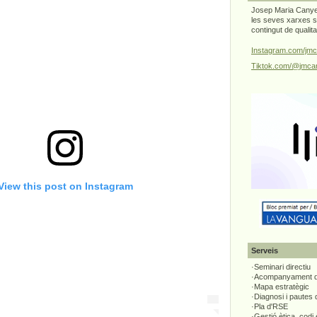
Josep Maria Canyel
les seves xarxes s
contingut de qualit
Instagram.com/jmc
Tiktok.com/@jmcan
View this post on Instagram
Serveis
·Seminari directiu
·Acompanyament di
·Mapa estratègic
·Diagnosi i pautes
·Pla d'RSE
·Gestió ètica, codi 