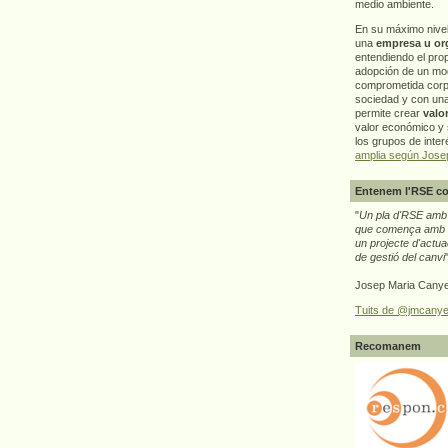
medio ambiente.
En su máximo nive
una
empresa u or
entendiendo el pro
adopción de un mo
comprometida corp
sociedad y con un
permite crear
valo
valor económico y s
los grupos de interé
amplia según Jose
Entenem l'RSE co
"
Un pla d'RSE amb g
que comença amb e
un projecte d'actua
de gestió del canvi
Josep Maria Canye
Tuits de @jmcanye
Recomanem