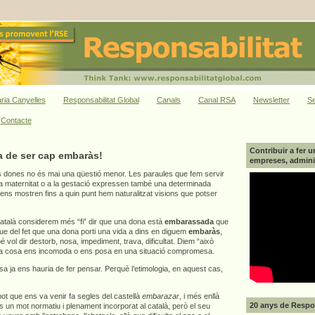
ria Canyelles
Responsabilitat Global
Canals
Canal RSA
Newsletter
Se
Contacte
Contribuir a fer u
a de ser cap embaràs!
empreses, adminis
 dones no és mai una qüestió menor. Les paraules que fem servir
 la maternitat o a la gestació expressen també una determinada
 ens mostren fins a quin punt hem naturalitzat visions que potser
atalà considerem més “fi” dir que una dona està
embarassada
que
que del fet que una dona porti una vida a dins en diguem
embaràs
,
vol dir destorb, nosa, impediment, trava, dificultat. Diem “això
a cosa ens incomoda o ens posa en una situació compromesa.
 ja ens hauria de fer pensar. Perquè l’etimologia, en aquest cas,
t que ens va venir fa segles del castellà
embarazar
, i més enllà
20 anys de Respon
s un mot normatiu i plenament incorporat al català, però el seu