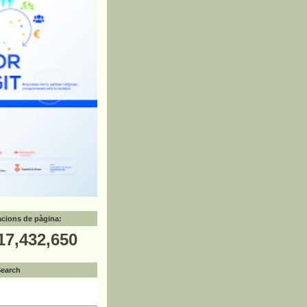
zacions de pàgina:
17,432,650
Search