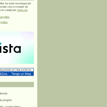
les ha estat reconegut per
ocials com a creador de
at en català per
Llista.cat
anyelles
yelles
rectiu
 de progrés
ètic, comitè d'ètica