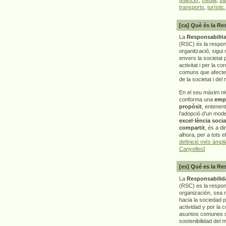
transports
,
turístic.
[ca] Què és la Re
La
Responsabilita
(RSC) és la respon
organització, sigui 
envers la societat 
activitat i per la co
comuns que afecten 
de la societat i del
En el seu màxim ni
conforma una
emp
propòsit
, entenen
l’adopció d’un mod
excel·lència socia
compartit
, és a di
alhora, per a tots e
definició més àmpl
Canyelles
]
[es] Qué es la Re
La
Responsabilida
(RSC) es la respo
organización, sea m
hacia la sociedad 
actividad y por la 
asuntos comunes q
sostenibilidad del 