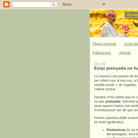
Pàgina principal
Josep Ma
Publicacions
Agenda
25.5.26
Estar prenyada no h
La manera com parlem de les
per referir-nos al seu cos, a
mirada social. I, de vegades,
caldria revisar.
Sempre m’ha sobtat que en c
no pas
prenyada
. Sobretot 
quan aquest mateix mot també 
m’embarassa” per dir que un
Només aquesta doble sorpresa
és molt significativa.
Embarassar
és un mo
del portuguès. Avui é