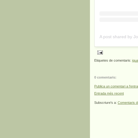
Etiquetes de comentaris:
igua
0 comentaris:
Publica un comentari a l'entr
Entrada més recent
Subscriure's a:
Comentaris d