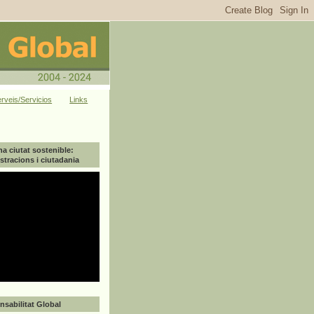
rveis/Servicios
Links
na ciutat sostenible:
tracions i ciutadania
sabilitat Global