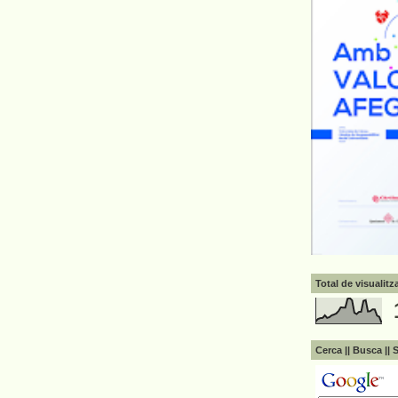
Total de visualit
Cerca || Busca || 