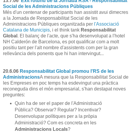
13.7.06
Èxit rotund de la Jornada RSA - Responsabilitat
Social de les Administracions Públiques
Més d'un centenar de participants han assistit avui dimecres
a la Jornada de Responsabilitat Social de les
Administracions Públiques organitzada per
l'Associació
Catalana de Municipis
, i el think tank
Responsabilitat
Global
. El balanç de l'acte, que s'ha desenvolupat a l'hotel
NH Calderón de Barcelona, es pot qualificar com a molt
positiu tant per l'alt nombre d'assistents com per la gran
rellevància dels ponents que hi han intervingut...
20.6.06
Responsabilitat Global promou l'RS de les
Administracions
A mesura que la Responsabilitat Social de
les Empreses en poc temps ha esdevingut una pràctica
reconeguda dins el món empresarial, s'han destapat noves
preguntes:
Quin ha de ser el paper de l'Administració
Pública? Observar? Regular? Incentivar?
Desenvolupar polítiques per a la pròpia
Administració? Com es concreta en les
Administracions Locals
?