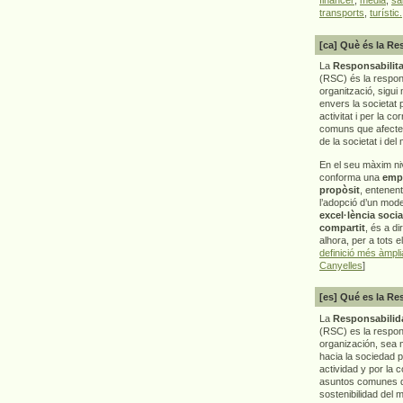
transports
,
turístic.
[ca] Què és la Re
La
Responsabilita
(RSC) és la respon
organització, sigui 
envers la societat 
activitat i per la co
comuns que afecten 
de la societat i del
En el seu màxim ni
conforma una
emp
propòsit
, entenen
l’adopció d’un mod
excel·lència socia
compartit
, és a di
alhora, per a tots e
definició més àmpl
Canyelles
]
[es] Qué es la Re
La
Responsabilida
(RSC) es la respo
organización, sea m
hacia la sociedad 
actividad y por la 
asuntos comunes q
sostenibilidad del 