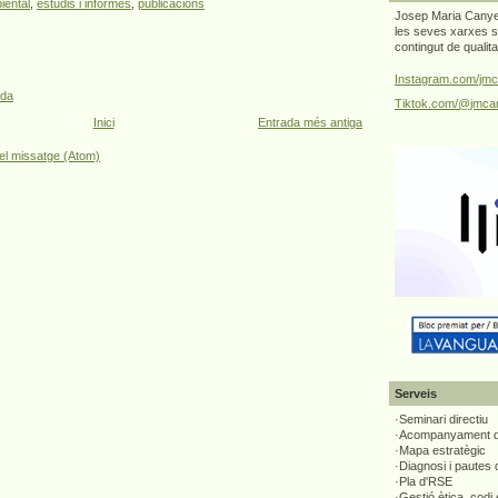
iental
,
estudis i informes
,
publicacions
Josep Maria Canyel
les seves xarxes s
contingut de qualit
Instagram.com/jmc
ada
Tiktok.com/@jmcan
Inici
Entrada més antiga
el missatge (Atom)
Serveis
·Seminari directiu
·Acompanyament di
·Mapa estratègic
·Diagnosi i pautes
·Pla d'RSE
·Gestió ètica, codi 