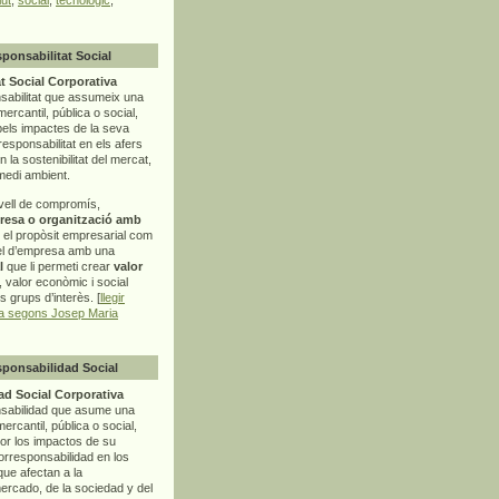
sponsabilitat Social
t Social Corporativa
sabilitat que assumeix una
mercantil, pública o social,
pels impactes de la seva
rresponsabilitat en els afers
la sostenibilitat del mercat,
 medi ambient.
vell de compromís,
resa o organització amb
t el propòsit empresarial com
el d’empresa amb una
l
que li permeti crear
valor
r, valor econòmic i social
ls grups d’interès. [
llegir
ia segons Josep Maria
sponsabilidad Social
d Social Corporativa
nsabilidad que asume una
ercantil, pública o social,
por los impactos de su
corresponsabilidad en los
ue afectan a la
mercado, de la sociedad y del