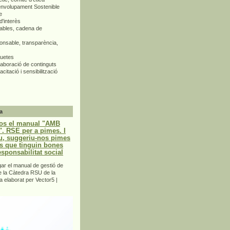
envolupament Sostenible
e
d'interès
bles, cadena de
nsable, transparència,
quetes
aboració de continguts
citació i sensibilització
a
os el manual "AMB
 RSE per a pimes. I
u, suggeriu-nos pimes
s que tinguin bones
esponsabilitat social
r el manual de gestió de
e la Càtedra RSU de la
a elaborat per Vector5 |