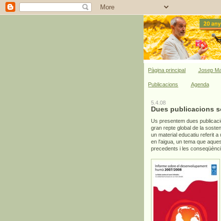
Pàgina principal
Josep Ma
Publicacions
Agenda
5.4.08
Dues publicacions so
Us presentem dues publicacio
gran repte global de la sosteni
un material educatiu referit 
en l'aigua, un tema que aque
precedents i les conseqüènci