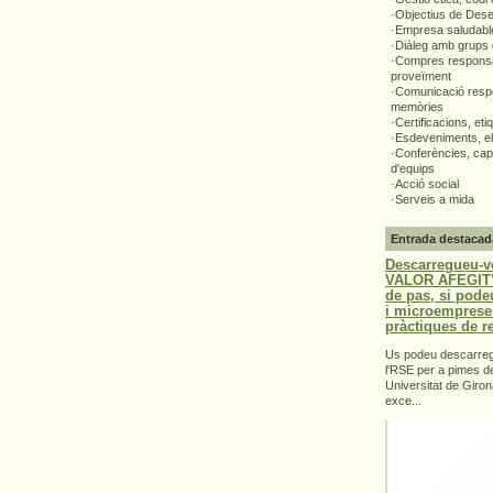
·Objectius de Des
·Empresa saludabl
·Diàleg amb grups 
·Compres responsa
proveïment
·Comunicació respo
memòries
·Certificacions, eti
·Esdeveniments, el
·Conferències, capa
d'equips
·Acció social
·Serveis a mida
Entrada destacad
Descarregueu-v
VALOR AFEGIT".
de pas, si pode
i microemprese
pràctiques de r
Us podeu descarrega
l'RSE per a pimes d
Universitat de Giron
exce...