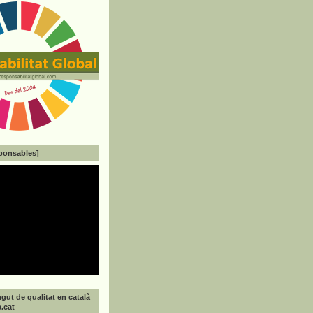
ponsables]
gut de qualitat en català
a.cat