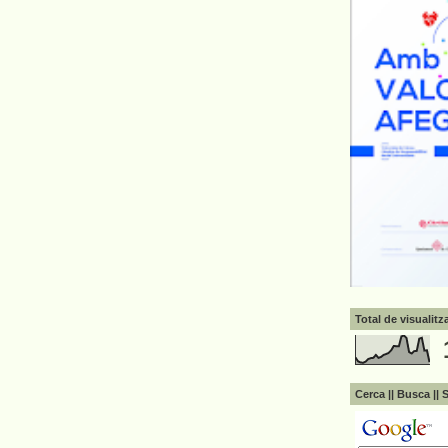
Total de visualit
Cerca || Busca || 