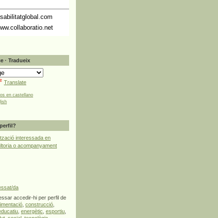
abilitatglobal.com
ww.collaboratio.net
e · Tradueix
Translate
tos en castellano
lish
perfil?
tzació interessada en
ultoria o acompanyament
essat/da
ssar accedir-hi per perfil de
limentació
,
construcció
,
educatiu
,
energètic
,
esportiu
,
lut
,
social
,
tecnològic
,