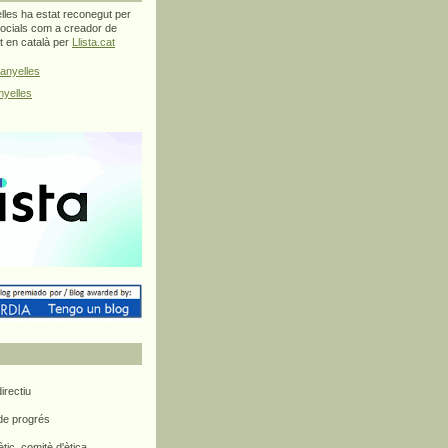
les ha estat reconegut per
ocials com a creador de
at en català per
Llista.cat
anyelles
yelles
rectiu
 de progrés
ètic, comitè d'ètica