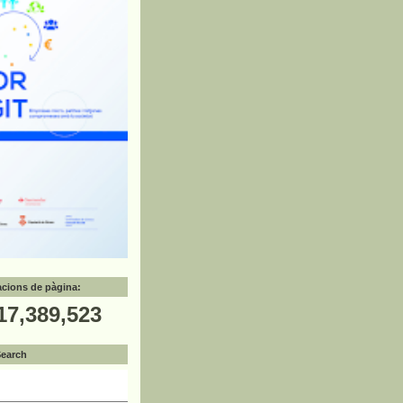
zacions de pàgina:
17,389,523
Search