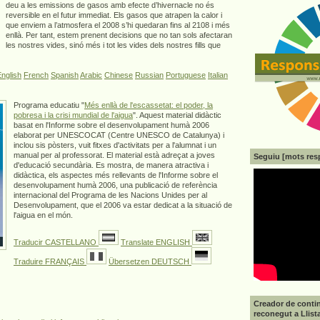
deu a les emissions de gasos amb efecte d’hivernacle no és
reversible en el futur immediat. Els gasos que atrapen la calor i
que enviem a l’atmosfera el 2008 s’hi quedaran fins al 2108 i més
enllà. Per tant, estem prenent decisions que no tan sols afectaran
les nostres vides, sinó més i tot les vides dels nostres fills que
nglish
French
Spanish
Arabic
Chinese
Russian
Portuguese
Italian
Programa educatiu "
Més enllà de l'escassetat: el poder, la
pobresa i la crisi mundial de l'aigua
". Aquest material didàctic
basat en l'Informe sobre el desenvolupament humà 2006
elaborat per UNESCOCAT (Centre UNESCO de Catalunya) i
inclou sis pòsters, vuit fitxes d'activitats per a l'alumnat i un
manual per al professorat. El material està adreçat a joves
Seguiu [mots res
d'educació secundària. Es mostra, de manera atractiva i
didàctica, els aspectes més rellevants de l'Informe sobre el
desenvolupament humà 2006, una publicació de referència
internacional del Programa de les Nacions Unides per al
Desenvolupament, que el 2006 va estar dedicat a la situació de
l'aigua en el món.
Traducir CASTELLANO
Translate ENGLISH
Traduire FRANÇAIS
Übersetzen DEUTSCH
Creador de contin
reconegut a Llist