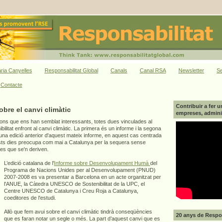
ria Canyelles
Responsabilitat Global
Canals
Canal RSA
Newsletter
Se
Contacte
Contribuir a fer u
bre el canvi climàtic
empreses, adminis
ns que ens han semblat interessants, totes dues vinculades al
bilitat enfront al canvi climàtic. La primera és un informe i la segona
a una edició anterior d'aquest mateix informe, en aquest cas centrada
sts dies preocupa com mai a Catalunya per la sequera sense
es que se'n deriven.
L’edició catalana de l'
Informe sobre Desenvolupament Humà
del
Programa de Nacions Unides per al Desenvolupament (PNUD)
2007-2008 es va presentar a Barcelona en un acte organitzat per
l'ANUE, la Càtedra UNESCO de Sostenibilitat de la UPC, el
Centre UNESCO de Catalunya i Creu Roja a Catalunya,
coeditores de l'estudi.
Allò que fem avui sobre el canvi climàtic tindrà conseqüències
20 anys de Respon
que es faran notar un segle o més. La part d’aquest canvi que es