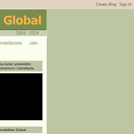
rveis/Servicios
Links
na ciutat sostenible:
tracions i ciutadania
sabilitat Global