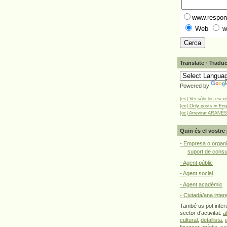
www.respons
Web
w
Translate · Traduc
Powered by
[es] Ver sólo los escri
[en] Only posts in Eng
[oc] Arrevirar ARANÉS
Quin és el vostre 
- Empresa o organi
suport de cons
- Agent públic
- Agent social
- Agent acadèmic
- Ciutadà/ana inter
També us pot intere
sector d'activitat:
a
cultural
,
detallista
,
financer
,
mèdia
,
sa