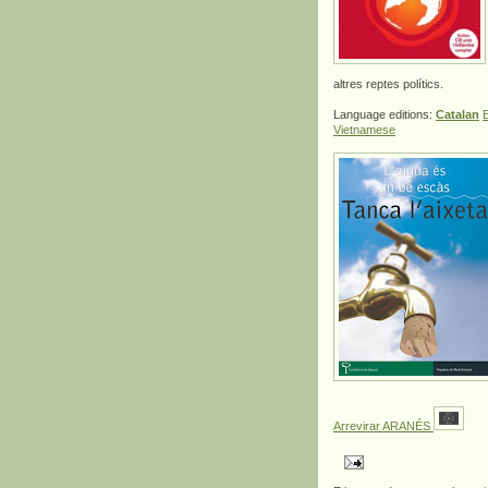
altres reptes polítics.
Language editions:
Catalan
E
Vietnamese
Arrevirar ARANÉS