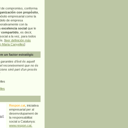
l de compromiso, conforma
ganización con propósito
,
pósito empresarial como la
delo de empresa
orativamente con la
a
excelencia social
que le
r compartido
, es decir,
ocial a la vez, para todos
s. [
leer definición más
p Maria Canyelles
]
m un factor estratègic
aranties d'èxit és aquell
l reconeixement que no és
cions sinó part d'un procés
"
lles
lles
Respon.cat
, iniciativa
empresarial per al
desenvolupament de
la responsabilitat
social a Catalunya:
www.respon.cat.