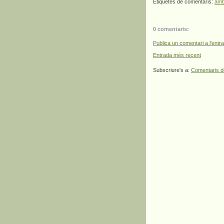
Etiquetes de comentaris:
amb
0 comentaris:
Publica un comentari a l'entr
Entrada més recent
Subscriure's a:
Comentaris d