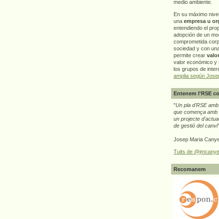
medio ambiente.
En su máximo nive
una
empresa u or
entendiendo el pro
adopción de un mo
comprometida corp
sociedad y con un
permite crear
valo
valor económico y s
los grupos de interé
amplia según Jose
Entenem l'RSE co
"
Un pla d'RSE amb g
que comença amb e
un projecte d'actua
de gestió del canvi
Josep Maria Canye
Tuits de @jmcanye
Recomanem