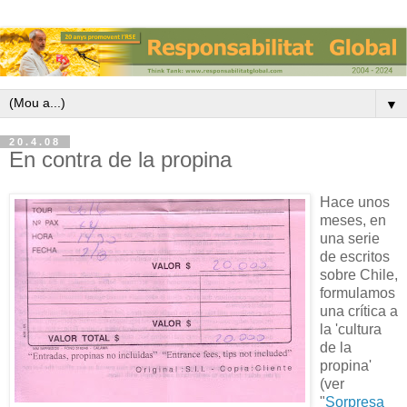
▼
20.4.08
En contra de la propina
Hace unos
meses, en
una serie
de escritos
sobre Chile,
formulamos
una crítica a
la 'cultura
de la
propina'
(ver
"
Sorpresa