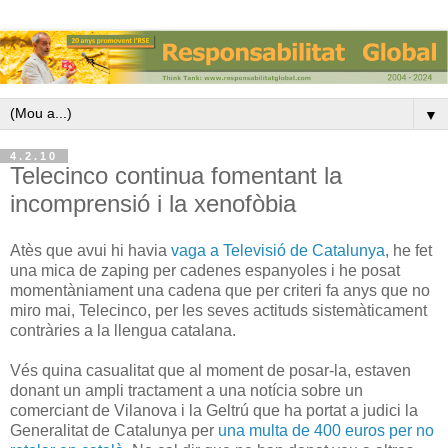
▼
4.2.10
Telecinco continua fomentant la
incomprensió i la xenofòbia
Atès que avui hi havia
vaga a Televisió de Catalunya
, he fet
una mica de zaping per cadenes espanyoles i he posat
momentàniament una cadena que per criteri fa anys que no
miro mai, Telecinco, per les seves actituds sistemàticament
contràries a la llengua catalana.
Vés quina casualitat que al moment de posar-la, estaven
donant un ampli tractament a una notícia sobre un
comerciant de Vilanova i la Geltrú que ha portat a judici la
Generalitat de Catalunya per
una multa de 400 euros per no