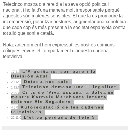
Telecinco mostra dia rere dia la seva opció política i
nacional, i ho fa d'una manera molt irresponsable perquè
aquestes són matèries sensibles. El que fa és promoure la
incomprensió, polaritzar postures, augmentar una xenofòbia
que cada cop és més present a la societat espanyola contra
tot allò que soni a català.
Nota: anteriorment hem expressat les nostres opinions
crítiques envers el comportament d'aquesta cadena
televisiva:
L'Arguiñano, son pare i la
17.1.10
División Azul
Deixeu-nos sols
29.12.09
Telecinco demana una il·legalitat
1.12.09
Crits de 'Viva España' a Sálvame
23.9.09
mentre Karmele Marchante intenta
entonar Els Segadors
Autoregulació de les cadenes
4.8.09
televisives
L’ètica perduda de Tele 5
22.11.08