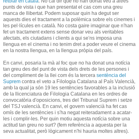
retolar en català
. No cal dir que no han donat veu a altres
punts de vista i que han presentat el cas com una greu
manca de llibertat. Podem suposar quin ha degut ser
aquests dies el tractament a la polèmica sobre els cinemes i
les pel·lícules en català. No costa gaire imaginar que n'han
fet un tractament extens sense donar veu als veritables
afectats, els ciutadans i clients a qui se'ns imposa una
llengua en el cinema i no tenim dret a poder veure el cinema
en la nostra llengua, en la llengua pròpia del país.
En canvi, posaria la mà al foc que no ha donat una notícia
tan greu des del punt de vista dels drets de les persones i
del compliment de la llei com és la tercera
sentència del
Suprem
contra el veto a Filologia Catalana al País Valencià,
amb la qual ja són 19 les sentències favorables a la inclusió
de la llicenciatura de Filologia Catalana en les ordres de
convocatòria d'oposicions, tres del Tribunal Suprem i setze
del TSJ valencià. En canvi, el govern valencià ha fet cas
omís de les sentències i s'ha negat reiteradament a acatar-
les i complir-les. Per quin motiu aquesta notícia sobre una
actitud tan greu no surt? (fem referència a aquesta per la
seva actualitat, però lògicament n'hi hauria moltes altres).