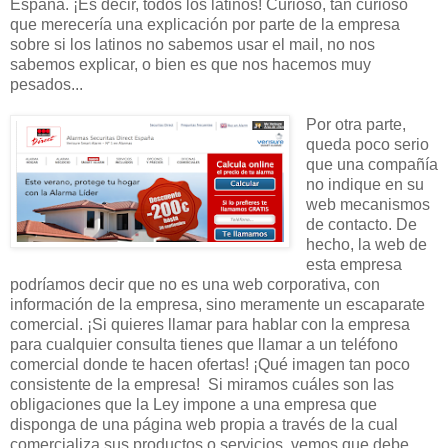
España. ¡Es decir, todos los latinos! Curioso, tan curioso
que merecería una explicación por parte de la empresa
sobre si los latinos no sabemos usar el mail, no nos
sabemos explicar, o bien es que nos hacemos muy
pesados...
Por otra parte,
queda poco serio
que una compañía
no indique en su
web mecanismos
de contacto.
De
hecho, la web de
esta empresa
podríamos decir que no es una web corporativa, con
información de la empresa, sino meramente un escaparate
comercial.
¡Si quieres llamar para hablar con la empresa
para cualquier consulta tienes que llamar a un teléfono
comercial donde te hacen ofertas!
¡Qué imagen tan poco
consistente de la empresa!
Si miramos cuáles
son
las
obligaciones
que la Ley
impone
a una
empresa
que
disponga de una
página
web
propia a
través
de
la cual
comercializa sus
productos
o
servicios,
vemos que debe