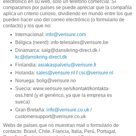
electrónico en su web, solo un teléfono comercial. Si
comparamos por países se puede apreciar que la compañía
aplica un criterio curioso, dividiendo en mundo entre los que
pueden hacer uso del correo electrónico (o formulario de
contacto) y los que no:
Internacional:
info@verisure.com
Bélgica (neerd): info-telesales@verisure.be
Dinamarca: salg@dansikring-direct.dk /
kc@dansikring-direct.dk
Finlandia:
asiakaspalvelu@verisure.fi
Holanda:
sales@verisure.nl
/
csc@verisure.nl
Noruega: bolig@verisure.no
Suecia: www.verisure.se/s/kontakt/kontakta-
oss.html (y el genérico, ya que la empresa es
sueca)
Gran Bretaña:
info@verisure.co.uk
/
customersupport@verisure.co.uk
Webs de países que no muestran mail o formulario de
contacto: Brasil, Chile, Francia, Italia, Perú, Portugal,