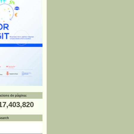
zacions de pàgina:
17,403,820
Search