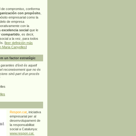
l de compromiso, conforma
ganización con propósito
,
pósito empresarial como la
delo de empresa
orativamente con la
a
excelencia social
que le
r compartido
, es decir,
ocial a la vez, para todos
s. [
leer definición más
p Maria Canyelles
]
m un factor estratègic
aranties d'èxit és aquell
l reconeixement que no és
cions sinó part d'un procés
"
lles
lles
Respon.cat
, iniciativa
empresarial per al
desenvolupament de
la responsabilitat
social a Catalunya:
www.respon.cat.