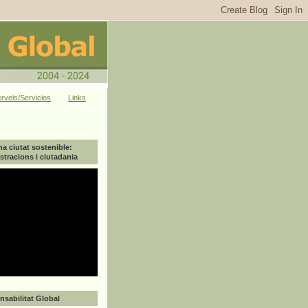
rveis/Servicios
Links
na ciutat sostenible:
tracions i ciutadania
sabilitat Global