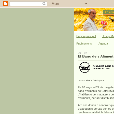
Pàgina principal
Josep Ma
Publicacions
Agenda
29.5.07
El Banc dels Aliment
necessitats bàsiques.
Fa 20 anys, el 29 de maig de 
banc d'aliments de Catalunya
d'habilitació del magatzem pe
d'aliments, per ser distribuïde
Ara ens donen a conèixer que
d'excedents donats per les e
que han estat distribuïdes a 2