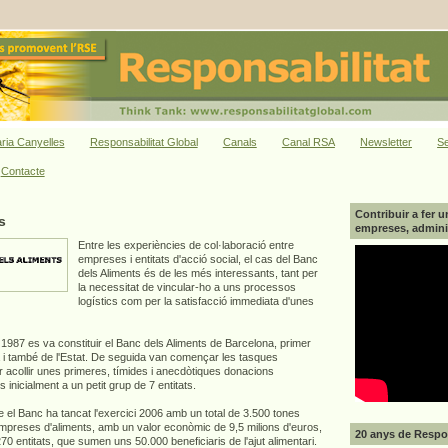
ria Canyelles
Responsabilitat Global
Canals
Canal RSA
Newsletter
Se
Contacte
Contribuir a fer u
s
empreses, adminis
Entre les experiències de col·laboració entre
empreses i entitats d'acció social, el cas del Banc
dels Aliments és de les més interessants, tant per
la necessitat de vincular-ho a uns processos
logístics com per la satisfacció immediata d'unes
1987 es va constituir el Banc dels Aliments de Barcelona, primer
 i també de l'Estat. De seguida van començar les tasques
r acollir unes primeres, tímides i anecdòtiques donacions
s inicialment a un petit grup de 7 entitats.
 el Banc ha tancat l'exercici 2006 amb un total de 3.500 tones
mpreses d'aliments, amb un valor econòmic de 9,5 milions d'euros,
20 anys de Respon
70 entitats, que sumen uns 50.000 beneficiaris de l'ajut alimentari.