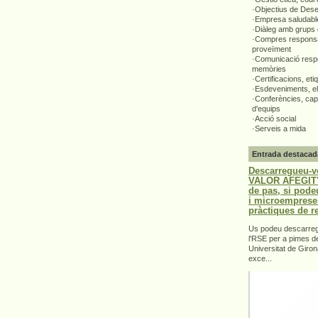
·Objectius de Des
·Empresa saludabl
·Diàleg amb grups 
·Compres responsa
proveïment
·Comunicació respo
memòries
·Certificacions, eti
·Esdeveniments, el
·Conferències, capa
d'equips
·Acció social
·Serveis a mida
Entrada destacad
Descarregueu-v
VALOR AFEGIT".
de pas, si pode
i microemprese
pràctiques de r
Us podeu descarrega
l'RSE per a pimes d
Universitat de Giron
exce...