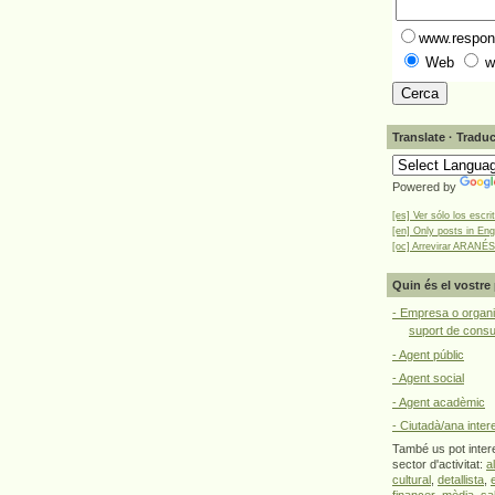
www.respons
Web
w
Translate · Traduc
Powered by
[es] Ver sólo los escri
[en] Only posts in Eng
[oc] Arrevirar ARANÉS
Quin és el vostre 
- Empresa o organi
suport de cons
- Agent públic
- Agent social
- Agent acadèmic
- Ciutadà/ana inter
També us pot intere
sector d'activitat:
a
cultural
,
detallista
,
financer
,
mèdia
,
sa