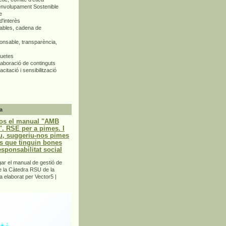
envolupament Sostenible
e
d'interès
bles, cadena de
nsable, transparència,
quetes
aboració de continguts
citació i sensibilització
a
os el manual "AMB
 RSE per a pimes. I
u, suggeriu-nos pimes
s que tinguin bones
esponsabilitat social
r el manual de gestió de
e la Càtedra RSU de la
a elaborat per Vector5 |