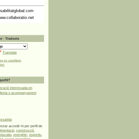
abilitatglobal.com
ww.collaboratio.net
e · Tradueix
Translate
tos en castellano
lish
perfil?
tzació interessada en
ultoria o acompanyament
essat/da
ssar accedir-hi per perfil de
limentació
,
construcció
,
educatiu
,
energètic
,
esportiu
,
lut
,
social
,
tecnològic
,