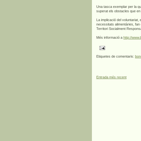
Una tasca exemplar per la qu
superat els obstacles que en 
La implicació del voluntariat
necessitats alimentàries, fan
Territori Socialment Respons
Més informació a
http://www.
Etiquetes de comentaris:
bon
Entrada més recent