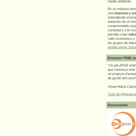
medio ambiente.
En su máximo nive
una
empresa u or
entendiendo el pro
adopción de un mo
comprometida corp
sociedad y con un
permite crear
valo
valor económico y s
los grupos de interé
amplia según Jose
Entenem l'RSE co
"
Un pla d'RSE amb g
que comença amb e
un projecte d'actua
de gestió del canvi
Josep Maria Canye
Tuits de @jmcanye
Recomanem