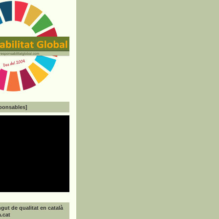
ponsables]
gut de qualitat en català
a.cat