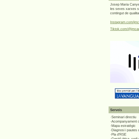
Josep Maria Canyel
les seves xarxes s
contingut de qualit
Instagram.com/jmc
Tiktok.com/@jmcan
Serveis
·Seminari directiu
·Acompanyament di
·Mapa estratègic
·Diagnosi i pautes
·Pla d'RSE
·Gestió ètica, codi 