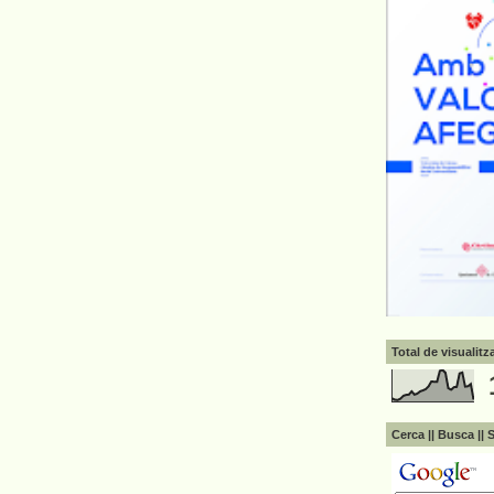
Total de visualit
Cerca || Busca || 