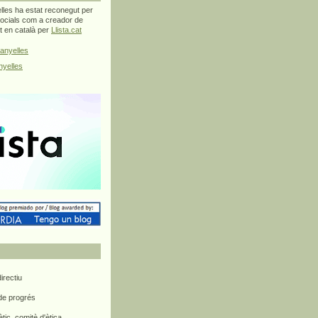
les ha estat reconegut per
ocials com a creador de
at en català per
Llista.cat
anyelles
yelles
rectiu
 de progrés
ètic, comitè d'ètica