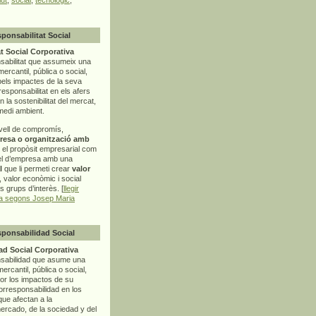
sponsabilitat Social
t Social Corporativa
sabilitat que assumeix una
mercantil, pública o social,
pels impactes de la seva
rresponsabilitat en els afers
la sostenibilitat del mercat,
 medi ambient.
vell de compromís,
resa o organització amb
t el propòsit empresarial com
el d’empresa amb una
l
que li permeti crear
valor
r, valor econòmic i social
ls grups d’interès. [
llegir
ia segons Josep Maria
sponsabilidad Social
d Social Corporativa
nsabilidad que asume una
ercantil, pública o social,
por los impactos de su
corresponsabilidad en los
ue afectan a la
mercado, de la sociedad y del