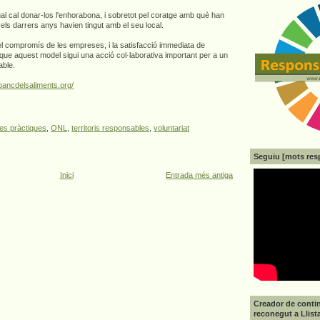
al cal donar-los l'enhorabona, i sobretot pel coratge amb què han
els darrers anys havien tingut amb el seu local.
, el compromís de les empreses, i la satisfacció immediata de
 que aquest model sigui una acció col·laborativa important per a un
able.
bancdelsaliments.org/
es pràctiques
,
ONL
,
territoris responsables
,
voluntariat
Seguiu [mots res
Inici
Entrada més antiga
Creador de contin
reconegut a Llist