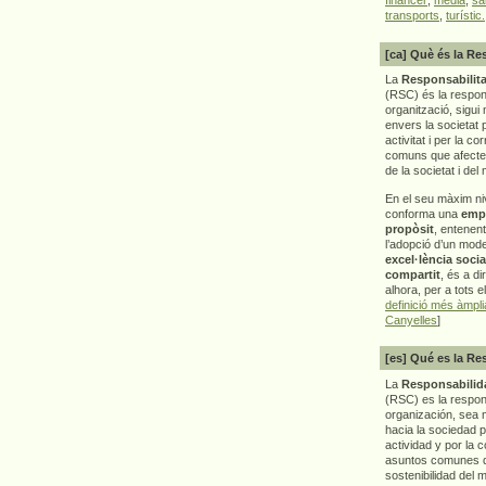
transports
,
turístic.
[ca] Què és la Re
La
Responsabilita
(RSC) és la respon
organització, sigui 
envers la societat 
activitat i per la co
comuns que afecten 
de la societat i del
En el seu màxim ni
conforma una
emp
propòsit
, entenen
l’adopció d’un mod
excel·lència socia
compartit
, és a di
alhora, per a tots e
definició més àmpl
Canyelles
]
[es] Qué es la Re
La
Responsabilida
(RSC) es la respo
organización, sea m
hacia la sociedad 
actividad y por la 
asuntos comunes q
sostenibilidad del 