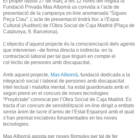
El proper dijous 27 de març a les 12 hores del migdia la
Fundació Privada Mas Albornà us convida a l’acte de
presentació de la campanya on-line anomenada “Sigues
Peça Clau”. L’acte de presentació tindrà lloc a l'Espai
Cultural (Auditori) de l'Obra Social de Caja Madrid (Plaça de
Catalunya, 9. Barcelona).
L’objectiu d’aquest projecte és la conscienciació dels agents
que intervenen –de forma directa o indirecta- en la
contractació laboral per tal que tinguin en compte el
col·lectiu de persones amb discapacitat.
Amb aquest projecte,
Mas Albornà
, fundació dedicada a la
integració social i laboral de persones amb discapacitat
intel·lectual i malaltia mental, ha estat guardonada amb el
segon premi en el concurs de noves tecnologies
“Proyéctate” convocat per l’Obra Social de Caja Madrid. Es
tracta d’un concurs de sensibilització on-line dirigit a entitats
sense ànim de lucre d’arreu de l’Estat Espanyol amb el qual
s’han premiat iniciatives fonamentades en les noves
tecnologies.
Mas Albornà aposta per noves fórmules per tal de fer