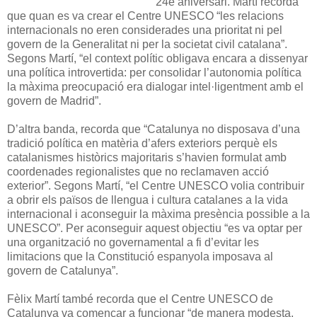
24è aniversari. Martí recorda
que quan es va crear el Centre UNESCO “les relacions
internacionals no eren considerades una prioritat ni pel
govern de la Generalitat ni per la societat civil catalana”.
Segons Martí, “el context polític obligava encara a dissenyar
una política introvertida: per consolidar l’autonomia política
la màxima preocupació era dialogar intel·ligentment amb el
govern de Madrid”.
D’altra banda, recorda que “Catalunya no disposava d’una
tradició política en matèria d’afers exteriors perquè els
catalanismes històrics majoritaris s’havien formulat amb
coordenades regionalistes que no reclamaven acció
exterior”. Segons Martí, “el Centre UNESCO volia contribuir
a obrir els països de llengua i cultura catalanes a la vida
internacional i aconseguir la màxima presència possible a la
UNESCO”. Per aconseguir aquest objectiu “es va optar per
una organització no governamental a fi d’evitar les
limitacions que la Constitució espanyola imposava al
govern de Catalunya”.
Fèlix Martí també recorda que el Centre UNESCO de
Catalunya va començar a funcionar “de manera modesta,