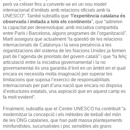
però va créixer fins a convertir-se en un nou model
internacional d’entitats amb relacions oficials amb la
UNESCO”. També subratlla que “
l’experiència catalana és
observada i imitada a tots els continents
”, que “admiren
la capacitat per desenvolupar, amb iniciativa compartida
entre París i Barcelona, alguns programes de l’organització”.
Martí assegura que actualment “la qüestió de les relacions
internacionals de Catalunya i la seva presència a les
organitzacions del sistema de les Nacions Unides ja formen
part de l’agenda de prioritats del govern català” i que “la feliç
articulació entre la iniciativa governamental i la no
governamental és una garantia d’èxit en un àmbit en el qual
encara es necessita molta imaginació per superar les
limitacions que suposa l’exercici de responsabilitats
internacionals per part d’una nació que encara no disposa
d’estructures estatals, una aspiració que en aquest camp es
fa molt evident”.
Finalment, subratlla que el Centre UNESCO ha contribuït “a
modernitzar la concepció i els mètodes de treball del món
de les ONG catalanes, que han patit massa plantejaments
minifundistes, sucursalistes i poc sensibles als grans