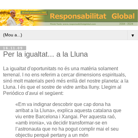
▼
16.11.09
Per la igualtat... a la Lluna
La igualtat d'oportunitats no és una matèria solament
terrenal. I no ens referim a cercar dimensions espirituals,
sinó molt materials però més enllà del nostre planeta: a la
Lluna. I és que el sostre de vidre arriba lluny. Llegim al
Periódico d'avui el següent:
«Em va indignar descobrir que cap dona ha
arribat a la Lluna», explica aquesta catalana que
viu entre Barcelona i Xangai. Per aquesta raó,
«amb ironia», va decidir transformar-se en
l’astronauta que no ha pogut complir mai el seu
objectiu perquè pertany a un món