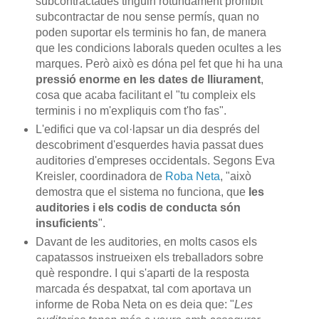
subcontractades tinguin rotundament prohibit
subcontractar de nou sense permís, quan no
poden suportar els terminis ho fan, de manera
que les condicions laborals queden ocultes a les
marques. Però això es dóna pel fet que hi ha una
pressió enorme en les dates de lliurament
,
cosa que acaba facilitant el "tu compleix els
terminis i no m'expliquis com t'ho fas".
L'edifici que va col·lapsar un dia després del
descobriment d'esquerdes havia passat dues
auditories d'empreses occidentals. Segons Eva
Kreisler, coordinadora de
Roba Neta
, "això
demostra que el sistema no funciona, que
les
auditories i els codis de conducta són
insuficients
".
Davant de les auditories, en molts casos els
capatassos instrueixen els treballadors sobre
què respondre. I qui s'aparti de la resposta
marcada és despatxat, tal com aportava un
informe de Roba Neta on es deia que: "
Les