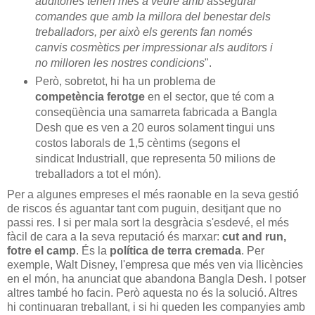
auditories tenen més a veure amb assegurar
comandes que amb la millora del benestar dels
treballadors, per això els gerents fan només
canvis cosmètics per impressionar als auditors i
no milloren les nostres condicions
".
Però, sobretot, hi ha un problema de
competència ferotge
en el sector, que té com a
conseqüència una samarreta fabricada a Bangla
Desh que es ven a 20 euros solament tingui uns
costos laborals de 1,5 cèntims (segons el
sindicat Industriall, que representa 50 milions de
treballadors a tot el món).
Per a algunes empreses el més raonable en la seva gestió
de riscos és aguantar tant com puguin, desitjant que no
passi res. I si per mala sort la desgràcia s'esdevé, el més
fàcil de cara a la seva reputació és marxar:
cut and run,
fotre el camp
. És la
política de terra cremada
. Per
exemple, Walt Disney, l'empresa que més ven via llicències
en el món, ha anunciat que abandona Bangla Desh. I potser
altres també ho facin. Però aquesta no és la solució. Altres
hi continuaran treballant, i si hi queden les companyies amb