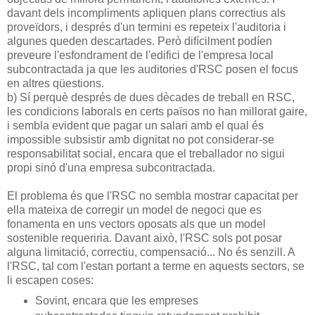
davant dels incompliments apliquen plans correctius als
proveïdors, i després d'un termini es repeteix l'auditoria i
algunes queden descartades. Però difícilment podíen
preveure l'esfondrament de l'edifici de l'empresa local
subcontractada ja que les auditories d'RSC posen el focus
en altres qüestions.
b) Sí perquè després de dues dècades de treball en RSC,
les condicions laborals en certs països no han millorat gaire,
i sembla evident que pagar un salari amb el qual és
impossible subsistir amb dignitat no pot considerar-se
responsabilitat social, encara que el treballador no sigui
propi sinó d'una empresa subcontractada.
El problema és que l'RSC no sembla mostrar capacitat per
ella mateixa de corregir un model de negoci que es
fonamenta en uns vectors oposats als que un model
sostenible requeriria. Davant això, l'RSC sols pot posar
alguna limitació, correctiu, compensació... No és senzill. A
l'RSC, tal com l'estan portant a terme en aquests sectors, se
li escapen coses:
Sovint, encara que les empreses