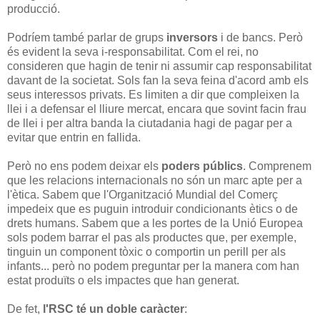
producció.
Podríem també parlar de grups
inversors
i de bancs. Però
és evident la seva i-responsabilitat. Com el rei, no
consideren que hagin de tenir ni assumir cap responsabilitat
davant de la societat. Sols fan la seva feina d'acord amb els
seus interessos privats. Es limiten a dir que compleixen la
llei i a defensar el lliure mercat, encara que sovint facin frau
de llei i per altra banda la ciutadania hagi de pagar per a
evitar que entrin en fallida.
Però no ens podem deixar els
poders públics
. Comprenem
que les relacions internacionals no són un marc apte per a
l'ètica. Sabem que l'Organització Mundial del Comerç
impedeix que es puguin introduir condicionants ètics o de
drets humans. Sabem que a les portes de la Unió Europea
sols podem barrar el pas als productes que, per exemple,
tinguin un component tòxic o comportin un perill per als
infants... però no podem preguntar per la manera com han
estat produïts o els impactes que han generat.
De fet,
l'RSC té un doble caràcter
: