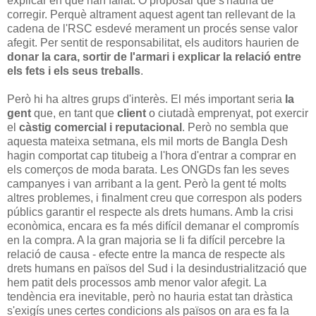
explicar en què han fallat. O proposar què s'hauria de
corregir. Perquè altrament aquest agent tan rellevant de la
cadena de l'RSC esdevé merament un procés sense valor
afegit. Per sentit de responsabilitat, els auditors haurien de
donar la cara, sortir de l'armari i explicar la relació entre
els fets i els seus treballs
.
Però hi ha altres grups d'interès. El més important seria
la
gent
que, en tant que
client
o ciutadà emprenyat, pot exercir
el
càstig comercial i reputacional
. Però no sembla que
aquesta mateixa setmana, els mil morts de Bangla Desh
hagin comportat cap titubeig a l'hora d'entrar a comprar en
els comerços de moda barata. Les ONGDs fan les seves
campanyes i van arribant a la gent. Però la gent té molts
altres problemes, i finalment creu que correspon als poders
públics garantir el respecte als drets humans. Amb la crisi
econòmica, encara es fa més difícil demanar el compromís
en la compra. A la gran majoria se li fa difícil percebre la
relació de causa - efecte entre la manca de respecte als
drets humans en països del Sud i la desindustrialització que
hem patit dels processos amb menor valor afegit. La
tendència era inevitable, però no hauria estat tan dràstica
s'exigís unes certes condicions als països on ara es fa la