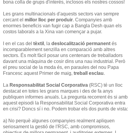
bona colla de grups d'interès, inclosos els nostres cossos!
Les grans multinacionals d'aquests sectors van sempre
cercant el
millor lloc per produir
. Companyies amb
enormes beneficis van fugir cap a Bangla Desh quan els
costos laborals a la Xina van començar a pujar.
I en el cas del
tèxtil
, la
deslocalització permanent
és
incomparablement senzilla en comparació amb altres
sectors. És molt fàcil posar uns centenars de treballadors
davant una màquina de cosir dins una nau industrial. Però
el preu social de la moda és, en paraules del nou Papa
Francesc aquest Primer de maig,
treball esclau
.
La
Responsabilitat Social Corporativa
(RSC) té un lloc
destacat en totes les grans marques i des de fa anys
publiquen informes anuals. La pregunta recorrent és si amb
aquest episodi la Responsabilitat Social Corporativa entra
en crisi? Doncs sí i no. Podem trobar els dos punts de vista:
a) No perquè algunes companyies realment apliquen
seriosament la gestió de l'RSC, amb compromisos,
objectius de millora permanent, i auditories externes. I