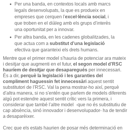
Per una banda, en contextos locals amb marcs
legals desenvolupats, la que es produeix en
empreses que cerquen l'
excel·lència social
, i
que troben en el diàleg amb els grups d'interès
una oportunitat per a innovar.
Per altra banda, en les cadenes globalitzades, la
que actua com a
substitut d'una legislació
efectiva que garanteixi els drets humans.
Mentre que el primer model s'hauria de potenciar ara mateix
i desitjar que augmenti en el futur,
el segon model d'RSC
hauríem de desitjar que desaparegués
per innecessari.
És a dir,
perquè la legislació i les garanties del
compliment haguessin fet innecessàri
aquest sentit
substitutori de l'RSC. Val la pena mostrar-ho així, perquè
d'altra manera, si no s'entén que parlem de models diferents
algú pot estendre aquest sentit crític vers la primera, i
considerar que també l'altre model -que no és substitutiu de
cap absència, sinó innovador i desenvolupador- ha de tendir
a desaparèixer.
Crec que els estats haurien de posar més determinació en