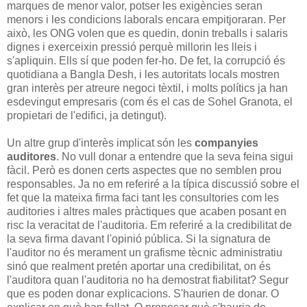
marques de menor valor, potser les exigències seran
menors i les condicions laborals encara empitjoraran. Per
això, les ONG volen que es quedin, donin treballs i salaris
dignes i exerceixin pressió perquè millorin les lleis i
s'apliquin. Ells sí que poden fer-ho. De fet, la corrupció és
quotidiana a Bangla Desh, i les autoritats locals mostren
gran interès per atreure negoci tèxtil, i molts polítics ja han
esdevingut empresaris (com és el cas de Sohel Granota, el
propietari de l'edifici, ja detingut).
Un altre grup d'interès implicat són les
companyies
auditores
. No vull donar a entendre que la seva feina sigui
fàcil. Però es donen certs aspectes que no semblen prou
responsables. Ja no em referiré a la típica discussió sobre el
fet que la mateixa firma faci tant les consultories com les
auditories i altres males pràctiques que acaben posant en
risc la veracitat de l'auditoria. Em referiré a la credibilitat de
la seva firma davant l'opinió pública. Si la signatura de
l'auditor no és merament un grafisme tècnic administratiu
sinó que realment pretén aportar una credibilitat, on és
l'auditora quan l'auditoria no ha demostrat fiabilitat? Segur
que es poden donar explicacions. S'haurien de donar. O