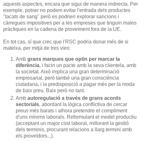
aquests aspectes, encara que sigui de manera indirecta. Per
exemple, potser no podem evitar l'entrada dels productes
"tacats de sang" però es podrien explorar sancions i
càrregues impositives per a les empreses que tinguin males
pràctiques en la cadena de proveïment fora de la UE.
En tot cas, sí que crec que l'RSC podria donar més de si
mateixa, per mitjà de tres vies:
Amb
grans marques que optin per marcar la
diferència
, i facin un pacte amb la seva clientela, amb
la societat. Això implica una gran determinació
empresarial, però també una gran consciència
ciutadana, i la predisposició a pagar més per la moda
de baix preu. Baix però no tant.
Amb
autoregulació a través de grans acords
sectorials
, abordant la lògica conflictiva de cercar
preus més barats i alhora pretendre el compliment
d'uns mínims laborals. Reformulant el model productiu
(acceptant un major cost laboral, millorant la gestió
dels terminis, procurant relacions a llarg termini amb
els proveïdors...).