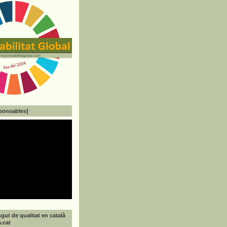
ponsables]
gut de qualitat en català
a.cat