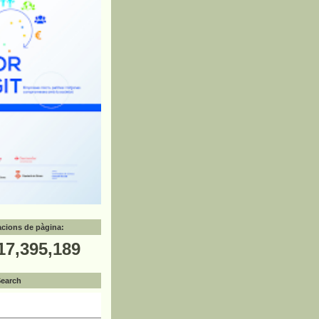
zacions de pàgina:
17,395,189
Search