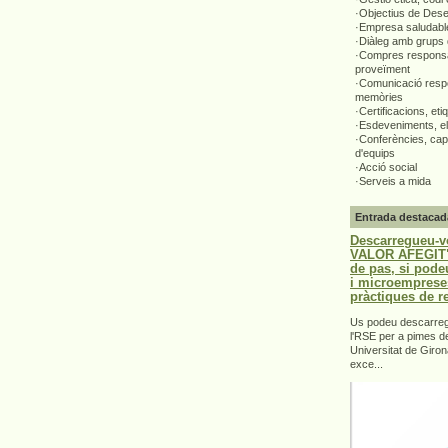
·Objectius de Des
·Empresa saludabl
·Diàleg amb grups 
·Compres responsa
proveïment
·Comunicació respo
memòries
·Certificacions, eti
·Esdeveniments, el
·Conferències, capa
d'equips
·Acció social
·Serveis a mida
Entrada destacad
Descarregueu-v
VALOR AFEGIT".
de pas, si pode
i microemprese
pràctiques de r
Us podeu descarrega
l'RSE per a pimes d
Universitat de Giron
exce...