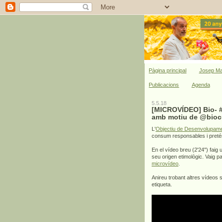
Pàgina principal
Josep Ma
Publicacions
Agenda
5.5.18
[MICROVÍDEO] Bio- #
amb motiu de @bioc
L'
Objectiu de Desenvolupame
consum responsables i pretén
En el vídeo breu (2'24'') faig 
seu origen etimològic. Vaig pa
microvídeo
.
Anireu trobant altres vídeos 
etiqueta.