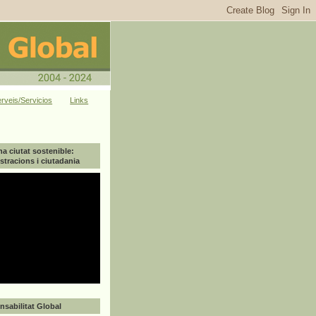
rveis/Servicios
Links
na ciutat sostenible:
tracions i ciutadania
sabilitat Global