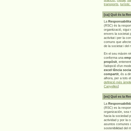
transports
,
turístic.
[ca] Què és la Re
La
Responsabilita
(RSC) és la respon
organització, sigui 
envers la societat 
activitat i per la co
comuns que afecten 
de la societat i del
En el seu màxim ni
conforma una
emp
propòsit
, entenen
l’adopció d’un mod
excel·lència socia
compartit
, és a di
alhora, per a tots e
definició més àmpl
Canyelles
]
[es] Qué es la Re
La
Responsabilida
(RSC) es la respo
organización, sea m
hacia la sociedad 
actividad y por la 
asuntos comunes q
sostenibilidad del 