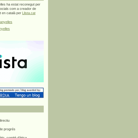
les ha estat reconegut per
ocials com a creador de
at en català per
Llista.cat
anyelles
yelles
rectiu
 de progrés
ètic, comitè d'ètica