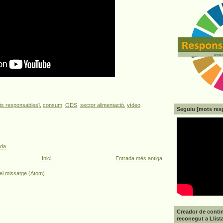
ts responsables]
,
consum
,
ODS
,
sector alimentació
,
vídeo
Seguiu [mots res
ada
Inici
Entrada més antiga
el missatge (Atom)
Creador de contin
reconegut a Llist