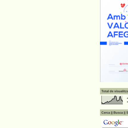
Total de visualit
Cerca || Busca || 