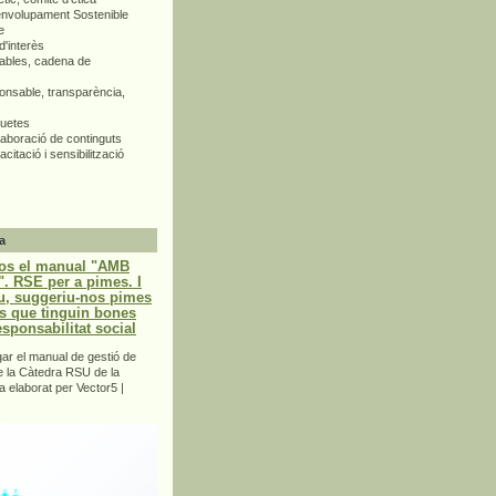
envolupament Sostenible
e
d'interès
bles, cadena de
nsable, transparència,
quetes
aboració de continguts
citació i sensibilització
a
os el manual "AMB
 RSE per a pimes. I
u, suggeriu-nos pimes
s que tinguin bones
esponsabilitat social
r el manual de gestió de
e la Càtedra RSU de la
a elaborat per Vector5 |