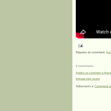
Etiquetes de comentaris:
[mo
0 comentaris:
Publica un comentari a l'entr
Entrada més recent
Subscriure's a:
Comentaris d