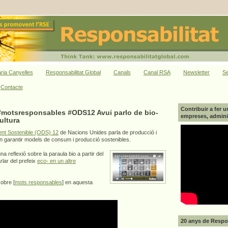
ria Canyelles
Responsabilitat Global
Canals
Canal RSA
Newsletter
Se
Contacte
Contribuir a fer u
motsresponsables #ODS12 Avui parlo de bio-
empreses, adminis
ultura
nt Sostenible (ODS) 12
de Nacions Unides parla de producció i
 garantir models de consum i producció sostenibles.
una reflexió sobre la paraula bio a partir del
rlar del prefeix
eco- en un altre
sobre [
mots responsables
] en aquesta
20 anys de Respon