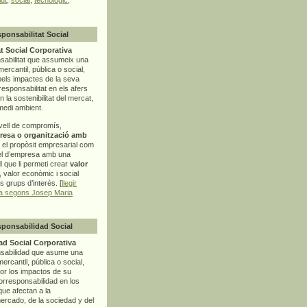
sponsabilitat Social
t Social Corporativa
sabilitat que assumeix una
mercantil, pública o social,
pels impactes de la seva
rresponsabilitat en els afers
la sostenibilitat del mercat,
 medi ambient.
vell de compromís,
resa o organització amb
t el propòsit empresarial com
el d’empresa amb una
l
que li permeti crear
valor
r, valor econòmic i social
ls grups d’interès. [
llegir
ia segons Josep Maria
sponsabilidad Social
d Social Corporativa
nsabilidad que asume una
ercantil, pública o social,
por los impactos de su
corresponsabilidad en los
ue afectan a la
mercado, de la sociedad y del