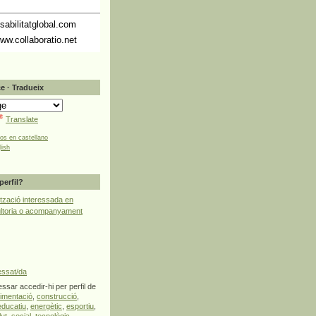
abilitatglobal.com
ww.collaboratio.net
e · Tradueix
Translate
tos en castellano
lish
perfil?
tzació interessada en
ultoria o acompanyament
essat/da
ssar accedir-hi per perfil de
limentació
,
construcció
,
educatiu
,
energètic
,
esportiu
,
lut
,
social
,
tecnològic
,