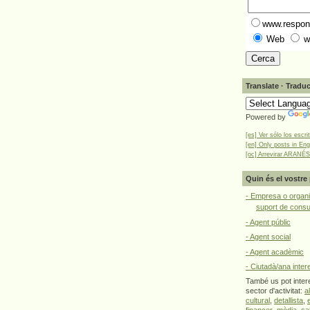
www.respons
Web
w
Translate · Traduc
Powered by
[es] Ver sólo los escri
[en] Only posts in Eng
[oc] Arrevirar ARANÉS
Quin és el vostre 
- Empresa o organi
suport de cons
- Agent públic
- Agent social
- Agent acadèmic
- Ciutadà/ana inter
També us pot intere
sector d'activitat:
a
cultural
,
detallista
,
financer
,
mèdia
,
sa