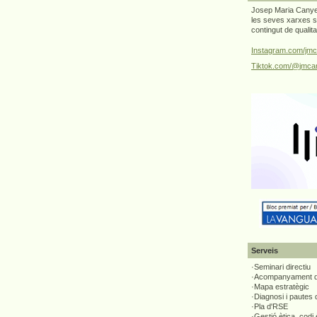
Josep Maria Canyel
les seves xarxes s
contingut de qualit
Instagram.com/jmc
Tiktok.com/@jmcan
Serveis
·Seminari directiu
·Acompanyament di
·Mapa estratègic
·Diagnosi i pautes
·Pla d'RSE
·Gestió ètica, codi 