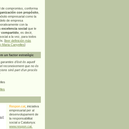
l de compromiso, conforma
ganización con propósito
,
pósito empresarial como la
delo de empresa
orativamente con la
a
excelencia social
que le
r compartido
, es decir,
ocial a la vez, para todos
s. [
leer definición más
p Maria Canyelles
]
m un factor estratègic
aranties d'èxit és aquell
l reconeixement que no és
cions sinó part d'un procés
"
lles
lles
Respon.cat
, iniciativa
empresarial per al
desenvolupament de
la responsabilitat
social a Catalunya:
www.respon.cat.