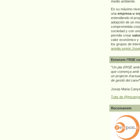
medio ambiente.
En su máximo nive
una
empresa u or
entendiendo el pro
adopción de un mo
comprometida corp
sociedad y con un
permite crear
valo
valor económico y s
los grupos de interé
amplia según Jose
Entenem l'RSE co
"
Un pla d'RSE amb g
que comença amb e
un projecte d'actua
de gestió del canvi
Josep Maria Canye
Tuits de @jmcanye
Recomanem