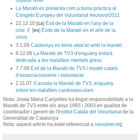
Joyeux Noël
La Marató es presenta com a bona pràctica al
Congrés Europeu del Voluntariat #eurovol2011
22.12.10 [
ca
]
Èxit de la Marató en l'any de la
crisi
// [
es
]
Éxito de la Marató en el año de la
crisis
3.1.09
Catalunya es torna abocar amb la marató
6.12.08
La Marató de TV3 d'enguany estarà
dedicada a les malalties mentals greus
7.7.08
Èxit de la Marató de TV3 i model català
d'associacionisme i voluntariat
2.11.07
S'acosta la Marató de TV3, enguany
sobre les malalties cardiovasculars
Nota: Josep Maria Canyelles ha tingut responsabilitats a la
Marató de TV3 entre els anys 1993 i 2003 en qualitat de
coordinador i gerent de l'
Institut Català del Voluntariat
de la
Generalitat de Catalunya
Nota: aquest article ha estat referenciat a
xarxanet.org