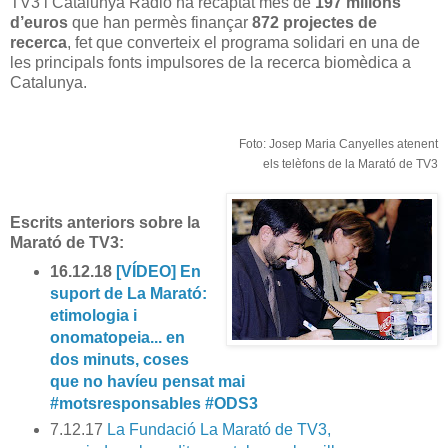
TV3 i Catalunya Ràdio ha recaptat més de
197 milions
d’euros
que han permès finançar
872 projectes de
recerca
, fet que converteix el programa solidari en una de
les principals fonts impulsores de la recerca biomèdica a
Catalunya.
Foto: Josep Maria Canyelles atenent
els telèfons de la Marató de TV3
Escrits anteriors sobre la
Marató de TV3:
16.12.18
[VÍDEO] En
suport de La Marató:
etimologia i
onomatopeia... en
dos minuts, coses
que no havíeu pensat mai
#motsresponsables #ODS3
7.12.17
La Fundació La Marató de TV3,