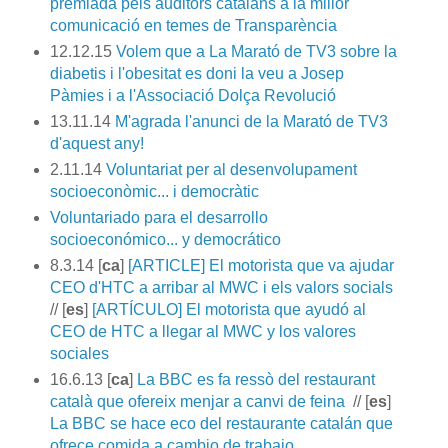
premiada pels auditors catalans a la millor
comunicació en temes de Transparència
12.12.15
Volem que a La Marató de TV3 sobre la
diabetis i l'obesitat es doni la veu a Josep
Pàmies i a l'Associació Dolça Revolució
13.11.14
M'agrada l'anunci de la Marató de TV3
d'aquest any!
2.11.14
Voluntariat per al desenvolupament
socioeconòmic... i democràtic
Voluntariado para el desarrollo
socioeconómico... y democrático
8.3.14 [
ca
]
[ARTICLE] El motorista que va ajudar
CEO d'HTC a arribar al MWC i els valors socials
// [
es
]
[ARTÍCULO] El motorista que ayudó al
CEO de HTC a llegar al MWC y los valores
sociales
16.6.13 [
ca
]
La BBC es fa ressò del restaurant
català que ofereix menjar a canvi de feina
// [
es
]
La BBC se hace eco del restaurante catalán que
ofrece comida a cambio de trabajo