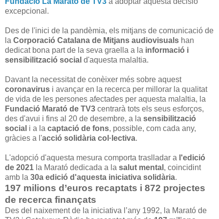
Fundació La Marató de TV3
a adoptar aquesta decisió
excepcional.
Des de l'inici de la pandèmia, els mitjans de comunicació de
la
Corporació Catalana de Mitjans audiovisuals
han
dedicat bona part de la seva graella a la
informació
i
sensibilització social
d'aquesta malaltia.
Davant la necessitat de conèixer més sobre aquest
coronavirus
i avançar en la recerca per millorar la qualitat
de vida de les persones afectades per aquesta malaltia, la
Fundació Marató de TV3
centrarà tots els seus esforços,
des d'avui i fins al 20 de desembre, a la
sensibilització
social
i a la
captació de fons
, possible, com cada any,
gràcies a l'
acció solidària col·lectiva
.
L'adopció d'aquesta mesura comporta traslladar a
l'edició
de 2021
la Marató dedicada a la
salut mental
, coincidint
amb la
30a edició d'aquesta iniciativa solidària
.
197 milions d’euros recaptats i 872 projectes
de recerca finançats
Des del naixement de la iniciativa l’any 1992, la Marató de