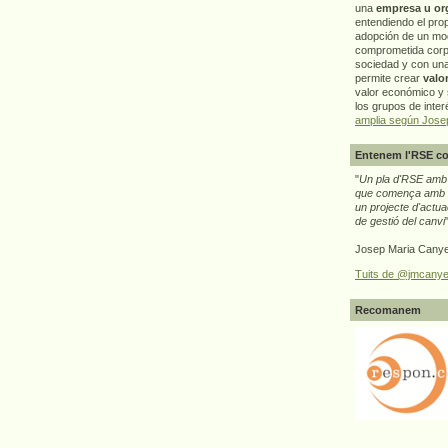
una
empresa u or
entendiendo el pro
adopción de un mo
comprometida corp
sociedad y con un
permite crear
valo
valor económico y s
los grupos de interé
amplia según Jose
Entenem l'RSE co
"
Un pla d'RSE amb g
que comença amb e
un projecte d'actua
de gestió del canvi
Josep Maria Canye
Tuits de @jmcanye
Recomanem