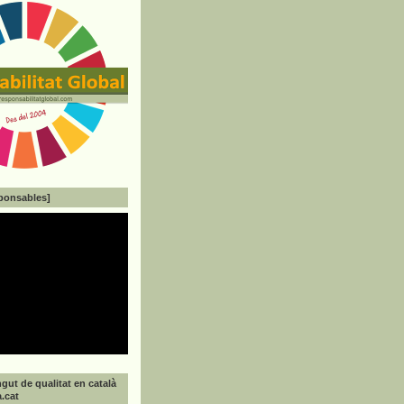
ponsables]
gut de qualitat en català
a.cat