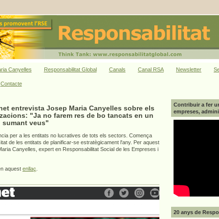
ria Canyelles
Responsabilitat Global
Canals
Canal RSA
Newsletter
Se
Contacte
Contribuir a fer u
et entrevista Josep Maria Canyelles sobre els
empreses, adminis
tzacions: "Ja no farem res de bo tancats en un
r, sumant veus"
ncia per a les entitats no lucratives de tots els sectors. Comença
itat de les entitats de planificar-se estratègicament l'any. Per aquest
Maria Canyelles, expert en Responsabilitat Social de les Empreses i
 en aquest
enllaç
.
20 anys de Respon