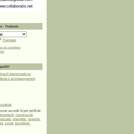
ww.collaboratio.net
e · Tradueix
Translate
tos en castellano
lish
perfil?
tzació interessada en
ultoria o acompanyament
essat/da
ssar accedir-hi per perfil de
limentació
,
construcció
,
educatiu
,
energètic
,
esportiu
,
lut
,
social
,
tecnològic
,