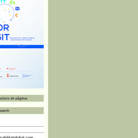
zacions de pàgina:
Search
abilitatglobal.com