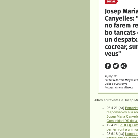
Altres entrevistes a Josep M
26.4.21 [
ca
]
Entrevis
responsables a la re
Josep Maria Canyelle
Comunidad RS de la 
12.4.21
[VÍDEO] Entr
per fer front a un m
28.6.18 [
ca
]
L’econom