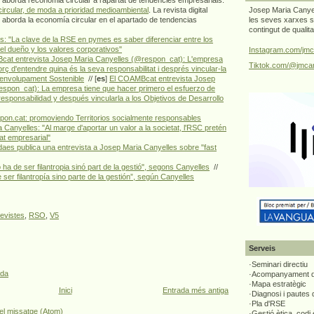
" aborda l'economia circular a l'apartat de tendències empresarials.
ircular, de moda a prioridad medioambiental
. La revista digital
Josep Maria Canyel
" aborda la economía circular en el apartado de tendencias
les seves xarxes s
contingut de qualit
s: "La clave de la RSE en pymes es saber diferenciar entre los
el dueño y los valores corporativos"
Instagram.com/jmc
at entrevista Josep Maria Canyelles (@respon_cat): L'empresa
Tiktok.com/@jmcan
forç d'entendre quina és la seva responsabilitat i després vincular-la
senvolupament Sostenible
// [
es
]
El COAMBcat entrevista Josep
espon_cat): La empresa tiene que hacer primero el esfuerzo de
responsabilidad y después vincularla a los Objetivos de Desarrollo
on.cat: promoviendo Territorios socialmente responsables
 Canyelles: "Al marge d'aportar un valor a la societat, l'RSC pretén
itat empresarial"
daes publica una entrevista a Josep Maria Canyelles sobre "fast
ha de ser filantropia sinó part de la gestió", segons Canyelles
//
ser filantropía sino parte de la gestión”, según Canyelles
revistes
,
RSO
,
V5
Serveis
·Seminari directiu
ada
·Acompanyament di
·Mapa estratègic
Inici
Entrada més antiga
·Diagnosi i pautes
·Pla d'RSE
el missatge (Atom)
·Gestió ètica, codi 