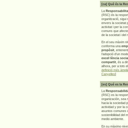
[ca] Què és la Re
La
Responsabilita
(RSC) és la respon
organització, sigui 
envers la societat 
activitat i per la co
comuns que afecten 
de la societat i del
En el seu màxim ni
conforma una
emp
propòsit
, entenen
l’adopció d’un mod
excel·lència socia
compartit
, és a di
alhora, per a tots e
definició més àmpl
Canyelles
]
[es] Qué es la Re
La
Responsabilida
(RSC) es la respo
organización, sea m
hacia la sociedad 
actividad y por la 
asuntos comunes q
sostenibilidad del 
medio ambiente.
En su máximo nive