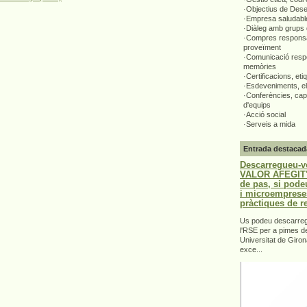
·Objectius de Des
·Empresa saludabl
·Diàleg amb grups 
·Compres responsa
proveïment
·Comunicació respo
memòries
·Certificacions, eti
·Esdeveniments, el
·Conferències, capa
d'equips
·Acció social
·Serveis a mida
Entrada destacad
Descarregueu-v
VALOR AFEGIT".
de pas, si pode
i microemprese
pràctiques de r
Us podeu descarrega
l'RSE per a pimes d
Universitat de Giron
exce...