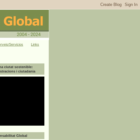
rveis/Servicios
Links
na ciutat sostenible:
tracions i ciutadania
sabilitat Global