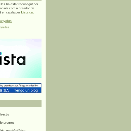
les ha estat reconegut per
ocials com a creador de
at en català per
Llista.cat
anyelles
yelles
rectiu
 de progrés
ètic, comitè d'ètica