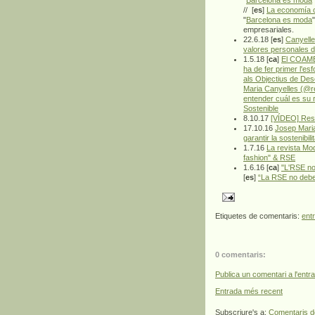
"
Barcelona és moda
// [
es
]
La economía c
"
Barcelona es moda
empresariales.
22.6.18 [
es
]
Canyelle
valores personales d
1.5.18 [
ca
]
El COAMBc
ha de fer primer l'es
als Objectius de De
Maria Canyelles (@r
entender cuál es su 
Sostenible
8.10.17
[VÍDEO] Resp
17.10.16
Josep Maria
garantir la sostenibil
1.7.16
La revista Mo
fashion" & RSE
1.6.16 [
ca
]
"L'RSE no 
[
es
]
“La RSE no debe 
Etiquetes de comentaris:
ent
0 comentaris:
Publica un comentari a l'entr
Entrada més recent
Subscriure's a:
Comentaris d