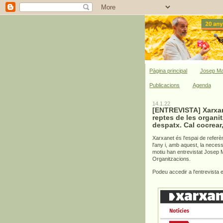
Pàgina principal
Josep Ma
Publicacions
Agenda
14.1.22
[ENTREVISTA] Xarxan
reptes de les organi
despatx. Cal cocrea
Xarxanet és l'espai de referè
l'any i, amb aquest, la necess
motiu han entrevistat Josep 
Organitzacions.
Podeu accedir a l'entrevista