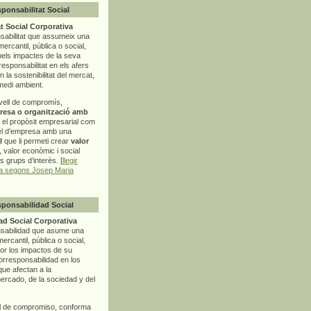
sponsabilitat Social
t Social Corporativa
sabilitat que assumeix una
mercantil, pública o social,
pels impactes de la seva
rresponsabilitat en els afers
la sostenibilitat del mercat,
 medi ambient.
vell de compromís,
resa o organització amb
t el propòsit empresarial com
el d’empresa amb una
l
que li permeti crear
valor
r, valor econòmic i social
ls grups d’interès. [
llegir
ia segons Josep Maria
sponsabilidad Social
d Social Corporativa
nsabilidad que asume una
ercantil, pública o social,
por los impactos de su
corresponsabilidad en los
ue afectan a la
mercado, de la sociedad y del
l de compromiso, conforma