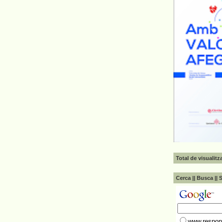
Total de visualit
Cerca || Busca || 
www.respons