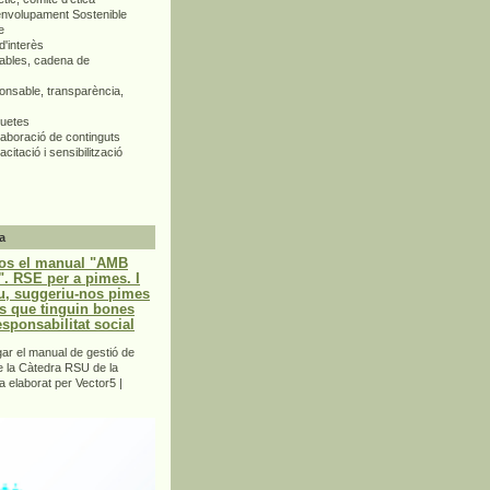
envolupament Sostenible
e
d'interès
bles, cadena de
nsable, transparència,
quetes
aboració de continguts
citació i sensibilització
a
os el manual "AMB
 RSE per a pimes. I
u, suggeriu-nos pimes
s que tinguin bones
esponsabilitat social
r el manual de gestió de
e la Càtedra RSU de la
a elaborat per Vector5 |