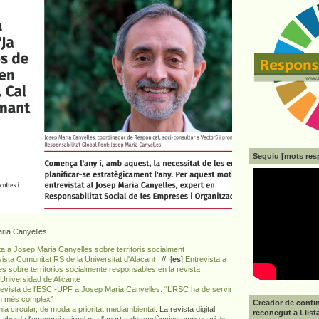
Seguiu [mots res
aria Canyelles:
ta a Josep Maria Canyelles sobre territoris socialment
vista Comunitat RS de la Universitat d'Alacant
// [
es
]
Entrevista a
s sobre territorios socialmente responsables en la revista
Universidad de Alicante
evista de l'ESCI-UPF a Josep Maria Canyelles: “L’RSC ha de servir
ón més complex”
Creador de contin
ia circular, de moda a prioritat mediambiental
. La revista digital
reconegut a Llist