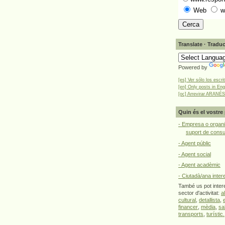
Web
w
Translate · Traduc
Powered by
[es] Ver sólo los escri
[en] Only posts in Eng
[oc] Arrevirar ARANÉS
Quin és el vostre 
- Empresa o organi
suport de cons
- Agent públic
- Agent social
- Agent acadèmic
- Ciutadà/ana inter
També us pot intere
sector d'activitat:
a
cultural
,
detallista
,
financer
,
mèdia
,
sa
transports
,
turístic.