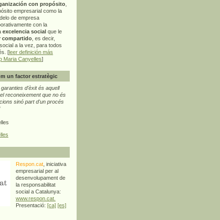
ganización con propósito
,
pósito empresarial como la
delo de empresa
orativamente con la
a
excelencia social
que le
r compartido
, es decir,
ocial a la vez, para todos
s. [
leer definición más
p Maria Canyelles
]
m un factor estratègic
aranties d'èxit és aquell
l reconeixement que no és
cions sinó part d'un procés
"
lles
lles
Respon.cat
, iniciativa
empresarial per al
desenvolupament de
la responsabilitat
social a Catalunya:
www.respon.cat.
Presentació:
[ca]
[es]