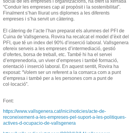
social de les empreses i organitzacions, ha ofert la xerrada
“Conduir les empreses cap al propòsit i la sostenibilitat”.
Finalment s’han lliurat uns diplomes a les diferents
empreses i s’ha servit un càtering.
El càtering de l’acte l’han preparat els alumnes del PFI de
Cuina de Vallsgenera. Rovira ha recalcat el model d’èxit del
PFI, que té un index del 90% d’inserció laboral. Vallsgenera
ofereix serveis a les empreses d’intermediació, gestió
d’ofertes, borsa de treball, etc. També hi ha el servei
d’emprenedoria, un viver d’empreses i també formació,
orientació i inserció laboral. En aquest sentit, Rovira ha
exposat: “Volem ser un referent a la comarca com a punt
d’empresa i també per a les persones com a punt de
col·locació”.
Font:
https://www.vallsgenera.cat/inici/noticies/acte-de-
reconeixement-a-les-empreses-pel-suport-a-les-politiques-
actives-d-ocupacio-de-vallsgenera