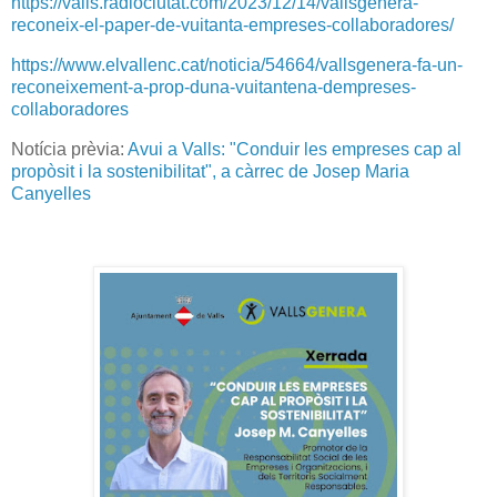
https://valls.radiociutat.com/2023/12/14/vallsgenera-
reconeix-el-paper-de-vuitanta-empreses-collaboradores/
https://www.elvallenc.cat/noticia/54664/vallsgenera-fa-un-
reconeixement-a-prop-duna-vuitantena-dempreses-
collaboradores
Notícia prèvia:
Avui a Valls: "Conduir les empreses cap al
propòsit i la sostenibilitat", a càrrec de Josep Maria
Canyelles