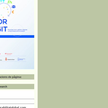
zacions de pàgina:
Search
abilitatglobal.com