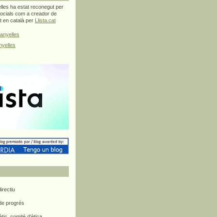
les ha estat reconegut per
ocials com a creador de
at en català per
Llista.cat
anyelles
yelles
rectiu
 de progrés
ètic, comitè d'ètica