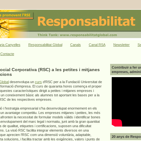
ria Canyelles
Responsabilitat Global
Canals
Canal RSA
Newsletter
Se
Contacte
Contribuir a fer u
cial Corporativa (RSC) a les petites i mitjanes
empreses, adminis
acions
Global
desenvolupa un
curs
d'RSC per a la Fundació Universitat de
 formació d'empresa. El curs de quaranta hores comença el proper
aquestes característiques dirigit a petites i mitjanes empreses i
 un coneixement bàsic als alumnes tot aportant les bases per a la
e RSC de les respectives empreses.
ó i l'estratgia empresarial s'ha desenvolupat enormement en els
 un avantatge competitiu. Les empreses mitjanes i petites, les més
fronten la necessitat de formular models vàlids i identificar bones
nvolupament del marc legal i normatiu, junt amb la gran quantitat
de qualitat, etiquetes i certificacions, suposen una dificultat
ons. La visió RSC facilita integrar elements diversos en una
a que aprecien l'RSC com una dimensió voluntària, adaptable,
20 anys de Respon
ta solucions, i facilita tractar amb les exigències, valors i punts de