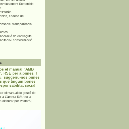
envolupament Sostenible
e
d'interès
bles, cadena de
nsable, transparència,
quetes
aboració de continguts
citació i sensibilització
a
os el manual "AMB
 RSE per a pimes. I
u, suggeriu-nos pimes
s que tinguin bones
esponsabilitat social
r el manual de gestió de
e la Càtedra RSU de la
a elaborat per Vector5 |