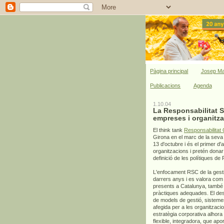
Pàgina principal
Josep Ma
Publicacions
Agenda
1.10.04
La Responsabilitat So
empreses i organitz
El think tank
Responsabilitat 
Girona en el marc de la seva
13 d'octubre i és el primer d'
organitzacions i pretén donar
definició de les polítiques d
L'enfocament RSC de la gesti
darrers anys i es valora com
presents a Catalunya, també a
pràctiques adequades. El dese
de models de gestió, sistemes 
afegida per a les organitzaci
estratègia corporativa alhor
flexible, integradora, que apor