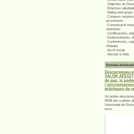
·Objectius de Des
·Empresa saludabl
·Diàleg amb grups 
·Compres responsa
proveïment
·Comunicació respo
memòries
·Certificacions, eti
·Esdeveniments, el
·Conferències, capa
d'equips
·Acció social
·Serveis a mida
Entrada destacad
Descarregueu-v
VALOR AFEGIT".
de pas, si pode
i microemprese
pràctiques de r
Us podeu descarrega
l'RSE per a pimes d
Universitat de Giron
exce...