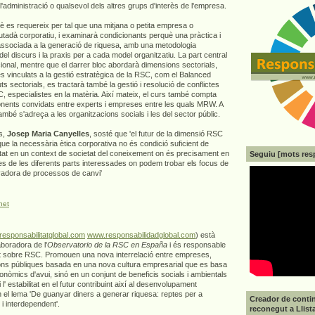
, l'administració o qualsevol dels altres grups d'interès de l'empresa.
è es requereix per tal que una mitjana o petita empresa o
utadà corporatiu, i examinarà condicionants perquè una pràctica i
associada a la generació de riquesa, amb una metodologia
 del discurs i la praxis per a cada model organitzatiu. La part central
acional, mentre que el darrer bloc abordarà dimensions sectorials,
s vinculats a la gestió estratègica de la RSC, com el Balanced
s sectorials, es tractarà també la gestió i resolució de conflictes
 especialistes en la matèria. Així mateix, el curs també compta
ponents convidats entre experts i empreses entre les quals MRW. A
ambé s'adreça a les organitzacions socials i les del sector públic.
rs,
Josep Maria Canyelles
, sosté que 'el futur de la dimensió RSC
a que la necessària ètica corporativa no és condició suficient de
itat en un context de societat del coneixement on és precisament en
Seguiu [mots res
ives de les diferents parts interessades on podem trobar els focus de
tivadora de processos de canvi'
net
esponsabilitatglobal.com
www.responsabilidadglobal.com
) està
boradora de l'
Observatorio de la RSC en España
i és responsable
tnet sobre RSC. Promouen una nova interrelació entre empreses,
ions públiques basada en una nova cultura empresarial que es basa
nòmics d'avui, sinó en un conjunt de beneficis socials i ambientals
i l' estabilitat en el futur contribuint així al desenvolupament
 el lema 'De guanyar diners a generar riquesa: reptes per a
Creador de contin
i interdependent'.
reconegut a Llist