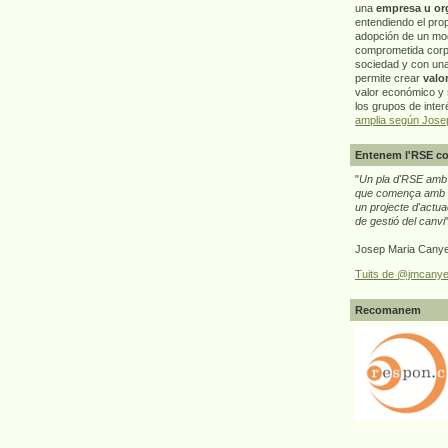
una
empresa u or
entendiendo el pro
adopción de un mo
comprometida corp
sociedad y con un
permite crear
valo
valor económico y s
los grupos de interé
amplia según Jose
Entenem l'RSE co
"
Un pla d'RSE amb g
que comença amb e
un projecte d'actua
de gestió del canvi
Josep Maria Canye
Tuits de @jmcanye
Recomanem