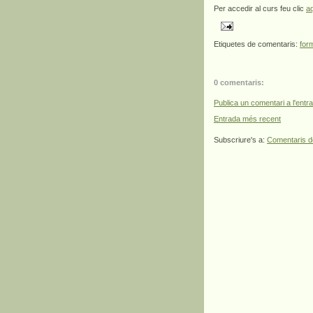
Per accedir al curs feu clic
a
Etiquetes de comentaris:
for
0 comentaris:
Publica un comentari a l'entr
Entrada més recent
Subscriure's a:
Comentaris d