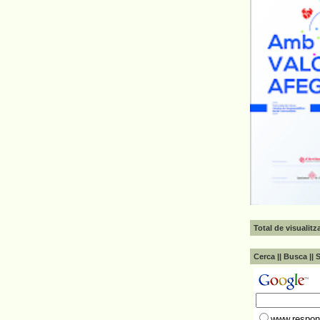
Total de visualit
Cerca || Busca || 
www.respons