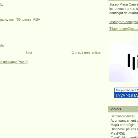
quí
Josep Maria Canyel
les seves xarxes s
contingut de qualit
mació
,
mem'05
,
pimes
,
RSA
Instagram.com/jmc
Tiktok.com/@jmcan
ada
Inici
Entrada més antiga
el missatge (Atom)
Serveis
·Seminari directiu
·Acompanyament di
·Mapa estratègic
·Diagnosi i pautes
·Pla d'RSE
·Gestió ètica, codi 