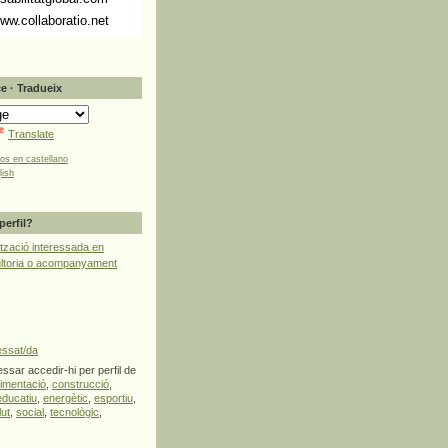
ww.collaboratio.net
e · Tradueix
Translate
tos en castellano
lish
perfil?
tzació interessada en
ultoria o acompanyament
essat/da
ssar accedir-hi per perfil de
limentació
,
construcció
,
educatiu
,
energètic
,
esportiu
,
lut
,
social
,
tecnològic
,