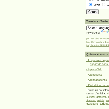
Web
w
Translate · Traduc
Powered by
[es] Ver sólo los escri
[en] Only posts in Eng
[oc] Arrevirar ARANÉS
Quin és el vostre 
- Empresa o organi
suport de cons
- Agent públic
- Agent social
- Agent acadèmic
- Ciutadà/ana inter
També us pot intere
sector d'activitat:
a
cultural
,
detallista
,
financer
,
mèdia
,
sa
transports
,
turístic.