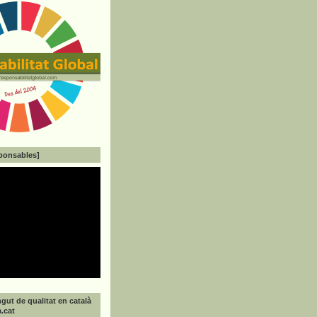
ponsables]
gut de qualitat en català
a.cat