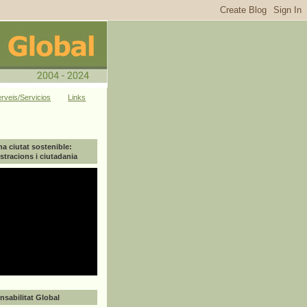
rveis/Servicios
Links
na ciutat sostenible:
tracions i ciutadania
sabilitat Global