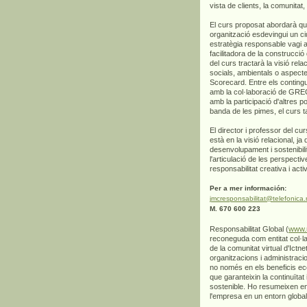
vista de clients, la comunitat
El curs proposat abordarà qu
organització esdevingui un ci
estratègia responsable vagi 
facilitadora de la construcció
del curs tractarà la visió rel
socials, ambientals o aspecte
Scorecard. Entre els contingut
amb la col·laboració de GREC,
amb la participació d'altres 
banda de les pimes, el curs t
El director i professor del cu
està en la visió relacional, j
desenvolupament i sostenibil
l'articulació de les perspect
responsabilitat creativa i ac
Per a mer información:
jmcresponsabilitat@telefonica.
M. 670 600 223
Responsabilitat Global (
www.r
reconeguda com entitat col·la
de la comunitat virtual d'Ic
organitzacions i administrac
no només en els beneficis eco
que garanteixin la continuïtat 
sostenible. Ho resumeixen en
l'empresa en un entorn global 