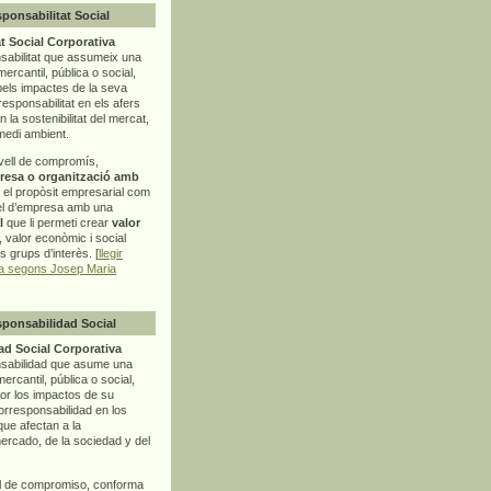
sponsabilitat Social
t Social Corporativa
sabilitat que assumeix una
mercantil, pública o social,
pels impactes de la seva
rresponsabilitat en els afers
la sostenibilitat del mercat,
 medi ambient.
vell de compromís,
resa o organització amb
t el propòsit empresarial com
el d’empresa amb una
l
que li permeti crear
valor
r, valor econòmic i social
ls grups d’interès. [
llegir
ia segons Josep Maria
sponsabilidad Social
d Social Corporativa
nsabilidad que asume una
ercantil, pública o social,
por los impactos de su
corresponsabilidad en los
ue afectan a la
mercado, de la sociedad y del
l de compromiso, conforma