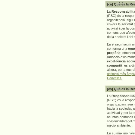
[ca] Què és la Re
La
Responsabilita
(RSC) és la respon
organització, sigui 
envers la societat 
activitat i per la co
comuns que afecten 
de la societat i del
En el seu màxim ni
conforma una
emp
propòsit
, entenen
l’adopció d’un mod
excel·lència socia
compartit
, és a di
alhora, per a tots e
definició més àmpl
Canyelles
]
[es] Qué es la Re
La
Responsabilida
(RSC) es la respo
organización, sea m
hacia la sociedad 
actividad y por la 
asuntos comunes q
sostenibilidad del 
medio ambiente.
En su máximo nive