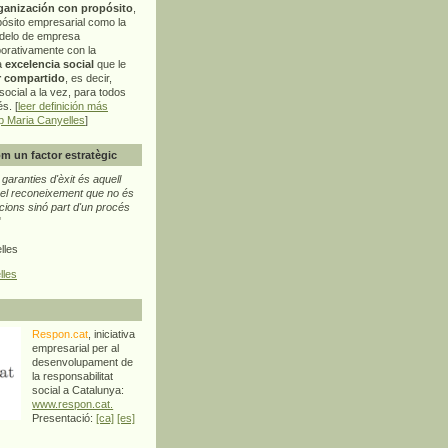
ganización con propósito
,
pósito empresarial como la
delo de empresa
orativamente con la
a
excelencia social
que le
r compartido
, es decir,
ocial a la vez, para todos
s. [
leer definición más
p Maria Canyelles
]
m un factor estratègic
aranties d'èxit és aquell
l reconeixement que no és
cions sinó part d'un procés
"
lles
lles
Respon.cat
, iniciativa
empresarial per al
desenvolupament de
la responsabilitat
social a Catalunya:
www.respon.cat.
Presentació:
[ca]
[es]