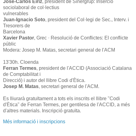
José-Carlos Eiriz
, president de Sinergrup: Inserció
sociolaboral de col·lectius
vulnerables
Juan-Ignacio Soto
, president del Col·legi de Sec., Interv. i
Tresorers de
Barcelona
Xavier Pastor
, Grec · Resolució de Conflictes: El conflicte
públic
Modera: Josep M. Matas, secretari general de l'ACM
13'30h. Cloenda
Ferran Termes
, president de l'ACCID (Associació Catalana
de Comptabilitat i
Direcció) i autor del llibre Codi d'Ètica.
Josep M. Matas
, secretari general de l'ACM.
Es lliurarà gratuïtament a tots els inscrits el llibre "Codi
d'Ètica" de Ferran Termes, per gentilesa de l'ACCID, a més
d'altres materials. Inscripció gratuïta.
Més informació i inscripcions