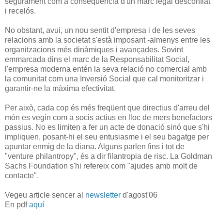
segurament com a conseqüència d'un marc legal desconfiat
i recelós.
No obstant, avui, un nou sentit d'empresa i de les seves
relacions amb la societat s'està imposant -almenys entre les
organitzacions més dinàmiques i avançades. Sovint
emmarcada dins el marc de la Responsabilitat Social,
l'empresa moderna entén la seva relació no comercial amb
la comunitat com una Inversió Social que cal monitoritzar i
garantir-ne la màxima efectivitat.
Per això, cada cop és més freqüent que directius d'arreu del
món es vegin com a socis actius en lloc de mers benefactors
passius. No es limiten a fer un acte de donació sinó que s'hi
impliquen, posant-hi el seu entusiasme i el seu bagatge per
apuntar enmig de la diana. Alguns parlen fins i tot de
"venture philantropy", és a dir filantropia de risc. La Goldman
Sachs Foundation s'hi refereix com "ajudes amb molt de
contacte".
Vegeu article sencer al
newsletter
d'agost'06
En pdf
aquí