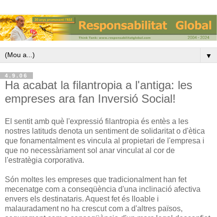
▼
4.9.06
Ha acabat la filantropia a l'antiga: les
empreses ara fan Inversió Social!
El sentit amb què l'expressió filantropia és entès a les
nostres latituds denota un sentiment de solidaritat o d'ètica
que fonamentalment es vincula al propietari de l'empresa i
que no necessàriament sol anar vinculat al cor de
l'estratègia corporativa.
Són moltes les empreses que tradicionalment han fet
mecenatge com a conseqüència d'una inclinació afectiva
envers els destinataris. Aquest fet és lloable i
malauradament no ha crescut com a d'altres països,