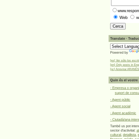
www.respons
Web
w
Translate · Traduc
Powered by
[es] Ver sólo los escri
[en] Only posts in Eng
[oc] Arrevirar ARANÉS
Quin és el vostre 
- Empresa o organi
suport de cons
- Agent públic
- Agent social
- Agent acadèmic
- Ciutadà/ana inter
També us pot intere
sector d'activitat:
a
cultural
,
detallista
,
financer
,
mèdia
,
sa