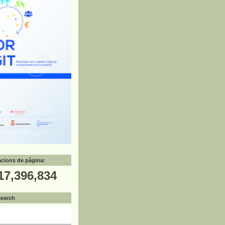
zacions de pàgina:
17,396,834
Search