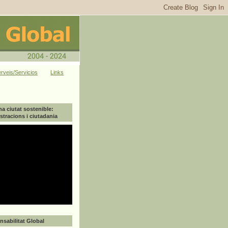
rveis/Servicios
Links
na ciutat sostenible:
tracions i ciutadania
sabilitat Global