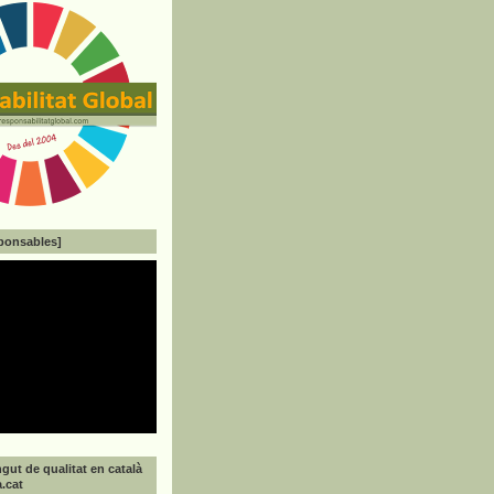
ponsables]
gut de qualitat en català
a.cat