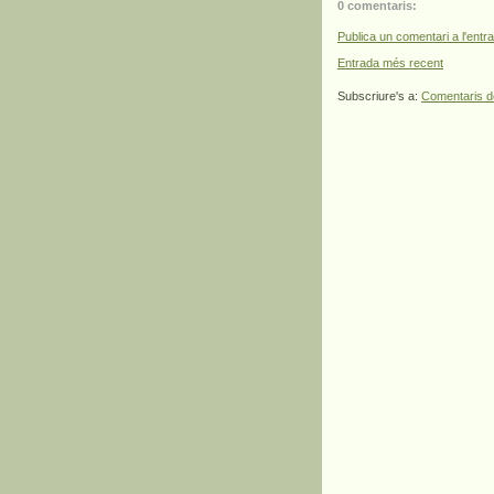
0 comentaris:
Publica un comentari a l'entr
Entrada més recent
Subscriure's a:
Comentaris d