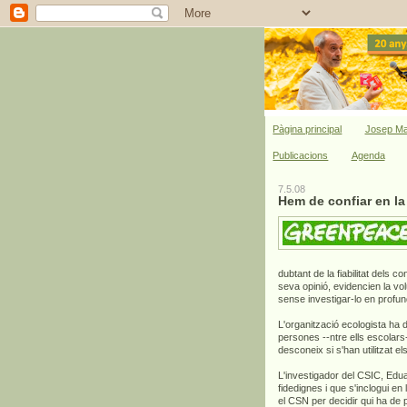
Pàgina principal
Josep Ma
Publicacions
Agenda
7.5.08
Hem de confiar en la
dubtant de la fiabilitat dels 
seva opinió, evidencien la vo
sense investigar-lo en profund
L'organització ecologista ha
persones --ntre ells escolars
desconeix si s'han utilitzat e
L'investigador del CSIC, Ed
fidedignes i que s'inclogui en 
el CSN per decidir qui ha de p