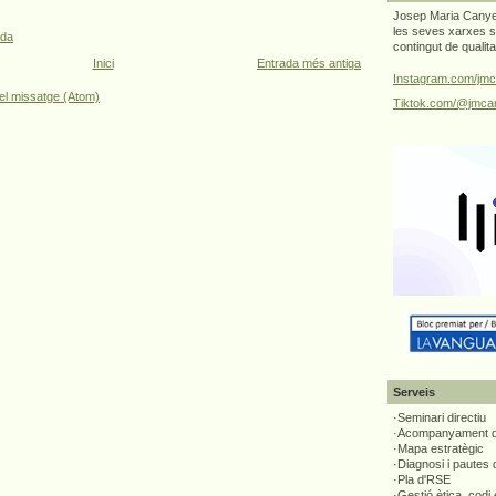
Josep Maria Canyel
les seves xarxes s
ada
contingut de qualit
Inici
Entrada més antiga
Instagram.com/jmc
el missatge (Atom)
Tiktok.com/@jmcan
Serveis
·Seminari directiu
·Acompanyament di
·Mapa estratègic
·Diagnosi i pautes
·Pla d'RSE
·Gestió ètica, codi 