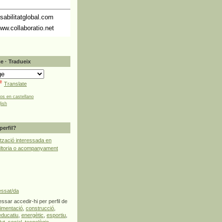
abilitatglobal.com
ww.collaboratio.net
e · Tradueix
Translate
tos en castellano
lish
perfil?
tzació interessada en
ultoria o acompanyament
essat/da
ssar accedir-hi per perfil de
limentació
,
construcció
,
educatiu
,
energètic
,
esportiu
,
lut
,
social
,
tecnològic
,