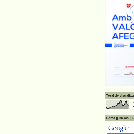
Total de visualit
Cerca || Busca || 