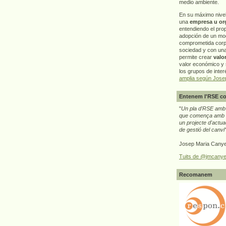
medio ambiente.
En su máximo nive
una
empresa u or
entendiendo el pro
adopción de un mo
comprometida corp
sociedad y con un
permite crear
valo
valor económico y s
los grupos de interé
amplia según Jose
Entenem l'RSE co
"
Un pla d'RSE amb g
que comença amb e
un projecte d'actua
de gestió del canvi
Josep Maria Canye
Tuits de @jmcanye
Recomanem