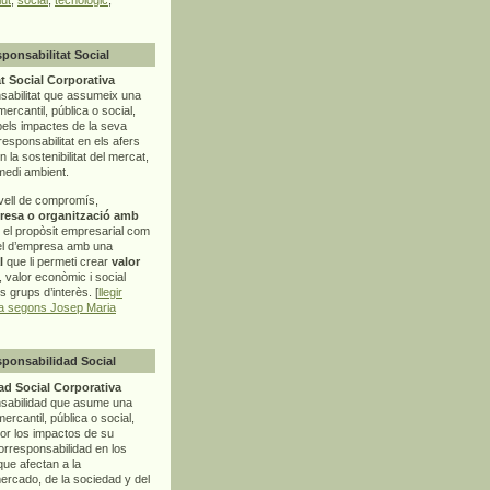
sponsabilitat Social
t Social Corporativa
sabilitat que assumeix una
mercantil, pública o social,
pels impactes de la seva
rresponsabilitat en els afers
la sostenibilitat del mercat,
 medi ambient.
vell de compromís,
resa o organització amb
t el propòsit empresarial com
el d’empresa amb una
l
que li permeti crear
valor
r, valor econòmic i social
ls grups d’interès. [
llegir
ia segons Josep Maria
sponsabilidad Social
d Social Corporativa
nsabilidad que asume una
ercantil, pública o social,
por los impactos de su
corresponsabilidad en los
ue afectan a la
mercado, de la sociedad y del