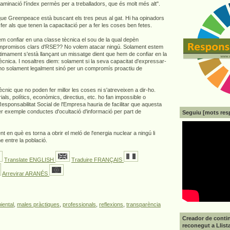
taminació l'índex permès per a treballadors, que és molt més alt".
ue Greenpeace està buscant els tres peus al gat. Hi ha opinadors
er als que tenen la capacitació per a fer les coses ben fetes.
em confiar en una classe tècnica el sou de la qual depèn
mpromisos clars d'RSE?? No volem atacar ningú. Solament estem
timament s'està llançant un missatge dient que hem de confiar en la
tècnica. I nosaltres diem: solament si la seva capacitat d'expressar-
, no solament legalment sinó per un compromís proactiu de
nic que no poden fer millor les coses ni s'atreveixen a dir-ho.
ls, polítics, econòmics, directius, etc. ho fan impossible o
sponsabilitat Social de l'Empresa hauria de facilitar que aquesta
er exemple conductes d'ocultació d'informació per part de
Seguiu [mots res
 en què es torna a obrir el meló de l'energia nuclear a ningú li
 entre la població.
Translate ENGLISH
Traduire FRANÇAIS
Arrevirar ARANÉS
iental
,
males pràctiques
,
professionals
,
reflexions
,
transparència
Creador de contin
reconegut a Llist