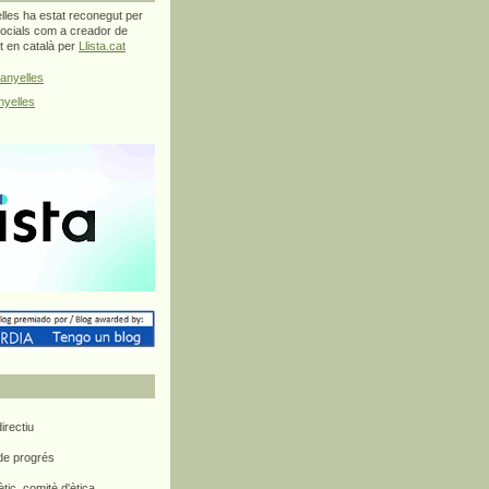
les ha estat reconegut per
ocials com a creador de
at en català per
Llista.cat
anyelles
yelles
rectiu
 de progrés
ètic, comitè d'ètica