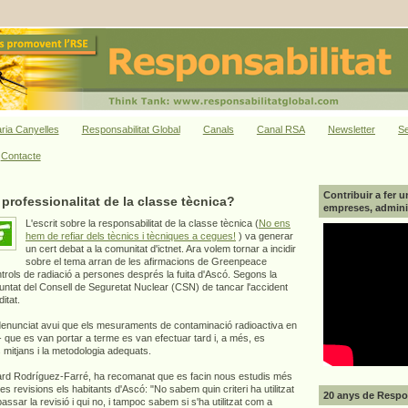
ria Canyelles
Responsabilitat Global
Canals
Canal RSA
Newsletter
Se
Contacte
Contribuir a fer u
 professionalitat de la classe tècnica?
empreses, adminis
L'escrit sobre la responsabilitat de la classe tècnica (
No ens
hem de refiar dels tècnics i tècniques a cegues!
) va generar
un cert debat a la comunitat d'ictnet. Ara volem tornar a incidir
sobre el tema arran de les afirmacions de Greenpeace
controls de radiació a persones després la fuita d'Ascó. Segons la
luntat del Consell de Seguretat Nuclear (CSN) de tancar l'accident
itat.
 denunciat avui que els mesuraments de contaminació radioactiva en
- que es van portar a terme es van efectuar tard i, a més, es
ls mitjans i la metodologia adequats.
uard Rodríguez-Farré, ha recomanat que es facin nous estudis més
les revisions els habitants d'Ascó: "No sabem quin criteri ha utilitzat
20 anys de Respon
assar la revisió i qui no, i tampoc sabem si s'ha utilitzat com a