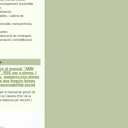
envolupament Sostenible
e
d'interès
bles, cadena de
nsable, transparència,
quetes
aboració de continguts
citació i sensibilització
a
os el manual "AMB
 RSE per a pimes. I
u, suggeriu-nos pimes
s que tinguin bones
esponsabilitat social
r el manual de gestió de
e la Càtedra RSU de la
a elaborat per Vector5 |