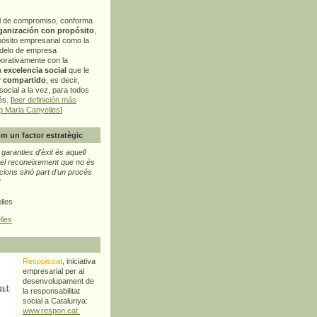
l de compromiso, conforma
ganización con propósito
,
pósito empresarial como la
delo de empresa
orativamente con la
a
excelencia social
que le
r compartido
, es decir,
ocial a la vez, para todos
s. [
leer definición más
p Maria Canyelles
]
m un factor estratègic
aranties d'èxit és aquell
l reconeixement que no és
cions sinó part d'un procés
"
lles
lles
Respon.cat
, iniciativa
empresarial per al
desenvolupament de
la responsabilitat
social a Catalunya:
www.respon.cat.