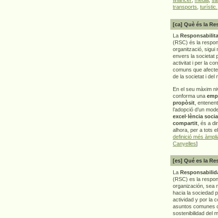
transports
,
turístic.
[ca] Què és la Re
La
Responsabilita
(RSC) és la respon
organització, sigui 
envers la societat 
activitat i per la co
comuns que afecten 
de la societat i del
En el seu màxim ni
conforma una
emp
propòsit
, entenen
l’adopció d’un mod
excel·lència socia
compartit
, és a di
alhora, per a tots e
definició més àmpl
Canyelles
]
[es] Qué es la Re
La
Responsabilida
(RSC) es la respo
organización, sea m
hacia la sociedad 
actividad y por la 
asuntos comunes q
sostenibilidad del 