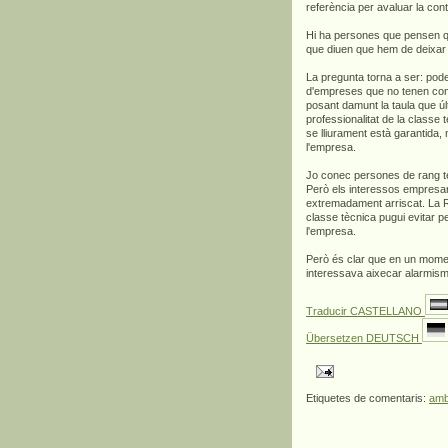
referència per avaluar la con
Hi ha persones que pensen q
que diuen que hem de deixar f
La pregunta torna a ser: pod
d'empreses que no tenen co
posant damunt la taula que úl
professionalitat de la classe 
se lliurament està garantida
l'empresa.
Jo conec persones de rang tèc
Però els interessos empresaria
extremadament arriscat. La Re
classe tècnica pugui evitar p
l'empresa.
Però és clar que en un moment
interessava aixecar alarmisme
Traducir CASTELLANO
Übersetzen DEUTSCH
Etiquetes de comentaris:
amb