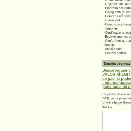
·Objectius de Des
·Empresa saludabl
·Diàleg amb grups 
·Compres responsa
proveïment
·Comunicació respo
memòries
·Certificacions, eti
·Esdeveniments, el
·Conferències, capa
d'equips
·Acció social
·Serveis a mida
Entrada destacad
Descarregueu-v
VALOR AFEGIT".
de pas, si pode
i microemprese
pràctiques de r
Us podeu descarrega
l'RSE per a pimes d
Universitat de Giron
exce...