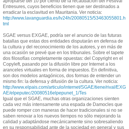
apropiarse del 10 por ciento de la recaudación del Festival
Entresures, cuyos beneficios tienen que ser destinados a
erradicar la esclavitud en Mauritania. Ver noticia:
http://www.lavanguardia.es/lv24h/20080515/53463055801.h
tml
SGAE versus EXGAE, podría ser el anuncio de las futuras
batallas que estas dos entidades disputarán en defensa de
la cultura y del reconocimiento de los autores, y en más de
una ocasión se prevé que en los tribunales. Sobre el tapete
dos filosofías completamente opuestas: del Copyright en el
Copyleft, pasando por la difusión libre por Internet a los
aranceles virtuales en forma de impuestos. En definitiva,
son dos modelos antagónicos, dos formas de entender un
mismo fin: la defensa y difusión de la cultura. Ver noticia:
http://www.elpais.com/articulo/internet/SGAE/tiene/rival/EXG
AE/elpeputec/20080516elpepunet_1/Tes
Igual que el SGAE, muchas otras organizaciones sienten
cada vez más intensamente una espada de Damocles que
puede romper con maneras de hacer tradicionales si no se
saben renovar a los nuevos tiempos no sólo mejorando la
calidad y adaptándose mecánicamente sino sobresaliendo
en su responsabilidad ante de la sociedad en general y sus