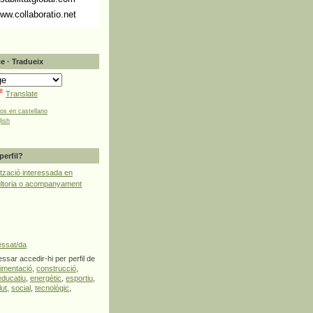
ww.collaboratio.net
e · Tradueix
Translate
tos en castellano
lish
perfil?
tzació interessada en
ultoria o acompanyament
essat/da
ssar accedir-hi per perfil de
limentació
,
construcció
,
educatiu
,
energètic
,
esportiu
,
lut
,
social
,
tecnològic
,