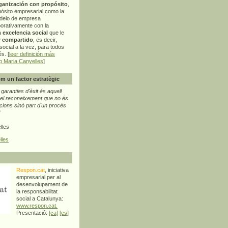
ganización con propósito
,
pósito empresarial como la
delo de empresa
orativamente con la
a
excelencia social
que le
r compartido
, es decir,
ocial a la vez, para todos
s. [
leer definición más
p Maria Canyelles
]
m un factor estratègic
aranties d'èxit és aquell
l reconeixement que no és
cions sinó part d'un procés
"
lles
lles
Respon.cat
, iniciativa
empresarial per al
desenvolupament de
la responsabilitat
social a Catalunya:
www.respon.cat.
Presentació:
[ca]
[es]