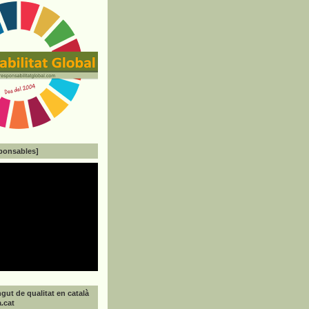
ponsables]
gut de qualitat en català
a.cat