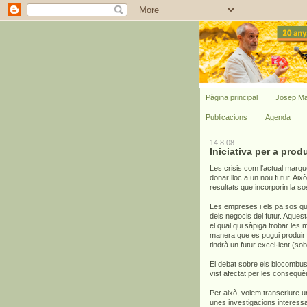
Pàgina principal
Josep Ma
Publicacions
Agenda
14.8.08
Iniciativa per a prod
Les crisis com l'actual marq
donar lloc a un nou futur. Ai
resultats que incorporin la sost
Les empreses i els països que 
dels negocis del futur. Aques
el qual qui sàpiga trobar les m
manera que es pugui produir e
tindrà un futur excel·lent (so
El debat sobre els biocombus
vist afectat per les conseqüè
Per això, volem transcriure u
unes investigacions interess