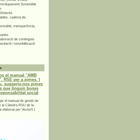
envolupament Sostenible
e
d'interès
bles, cadena de
nsable, transparència,
quetes
aboració de continguts
citació i sensibilització
a
os el manual "AMB
 RSE per a pimes. I
u, suggeriu-nos pimes
s que tinguin bones
esponsabilitat social
r el manual de gestió de
e la Càtedra RSU de la
a elaborat per Vector5 |