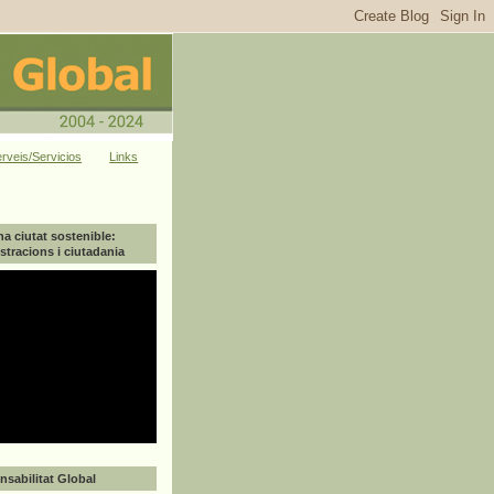
rveis/Servicios
Links
na ciutat sostenible:
tracions i ciutadania
sabilitat Global