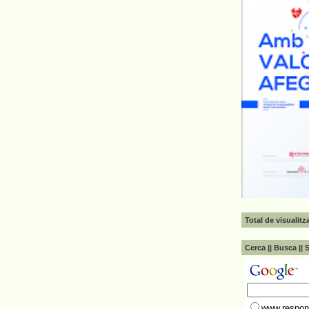
Total de visualit
Cerca || Busca || 
www.respons