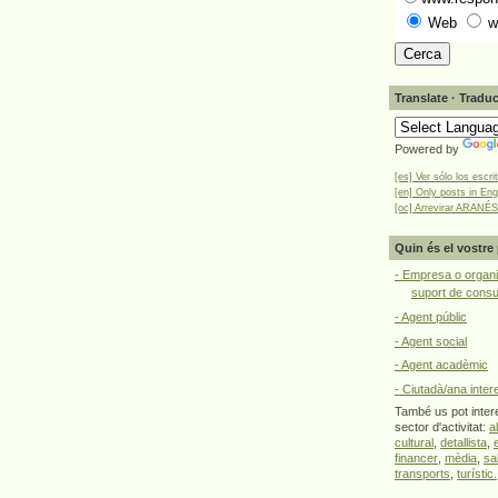
Web
w
Translate · Traduc
Powered by
[es] Ver sólo los escri
[en] Only posts in Eng
[oc] Arrevirar ARANÉS
Quin és el vostre 
- Empresa o organi
suport de cons
- Agent públic
- Agent social
- Agent acadèmic
- Ciutadà/ana inter
També us pot intere
sector d'activitat:
a
cultural
,
detallista
,
financer
,
mèdia
,
sa
transports
,
turístic.