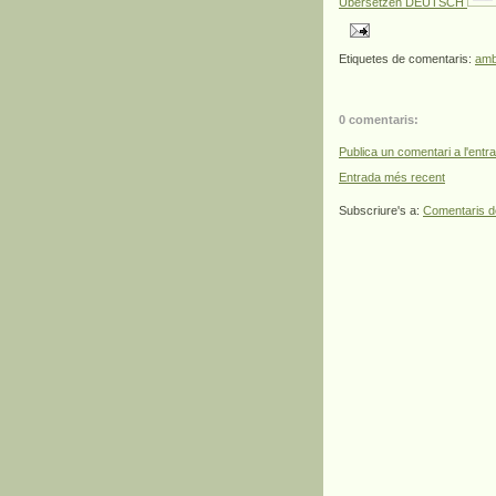
Übersetzen DEUTSCH
Etiquetes de comentaris:
amb
0 comentaris:
Publica un comentari a l'entr
Entrada més recent
Subscriure's a:
Comentaris d