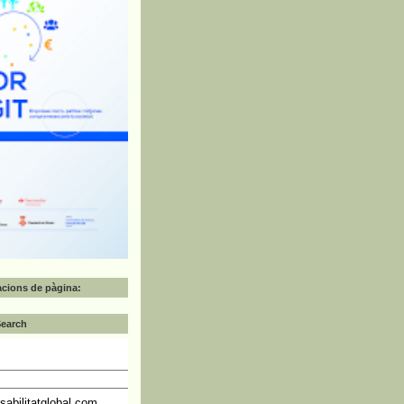
zacions de pàgina:
Search
abilitatglobal.com