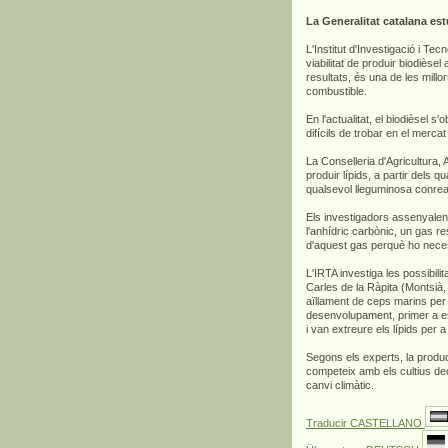
La Generalitat catalana est
L'Institut d'Investigació i Tec
viabilitat de produir biodièse
resultats, és una de les millo
combustible.
En l'actualitat, el biodièsel
difícils de trobar en el merca
La Conselleria d'Agricultura,
produir lípids, a partir dels q
qualsevol lleguminosa conre
Els investigadors assenyalen
l'anhídric carbònic, un gas r
d'aquest gas perquè ho neces
L'IRTA investiga les possibil
Carles de la Ràpita (Montsià, 
aïllament de ceps marins per
desenvolupament, primer a es
i van extreure els lípids per a
Segons els experts, la produ
competeix amb els cultius dedi
canvi climàtic.
Traducir CASTELLANO