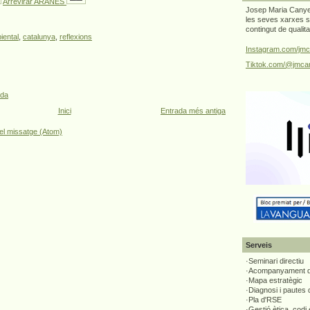
Arrevirar ARANÉS
Josep Maria Canyel
les seves xarxes s
contingut de qualit
iental
,
catalunya
,
reflexions
Instagram.com/jmc
Tiktok.com/@jmcan
ada
Inici
Entrada més antiga
el missatge (Atom)
Serveis
·Seminari directiu
·Acompanyament di
·Mapa estratègic
·Diagnosi i pautes
·Pla d'RSE
·Gestió ètica, codi 