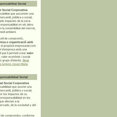
sponsabilitat Social
t Social Corporativa
sabilitat que assumeix una
mercantil, pública o social,
pels impactes de la seva
rresponsabilitat en els afers
la sostenibilitat del mercat,
 medi ambient.
vell de compromís,
resa o organització amb
t el propòsit empresarial com
el d’empresa amb una
l
que li permeti crear
valor
r, valor econòmic i social
ls grups d’interès. [
llegir
ia segons Josep Maria
sponsabilidad Social
d Social Corporativa
nsabilidad que asume una
ercantil, pública o social,
por los impactos de su
corresponsabilidad en los
ue afectan a la
mercado, de la sociedad y del
l de compromiso, conforma