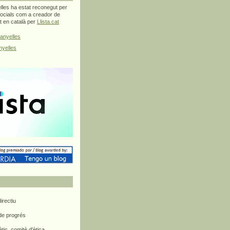
les ha estat reconegut per
ocials com a creador de
at en català per
Llista.cat
anyelles
yelles
rectiu
 de progrés
ètic, comitè d'ètica