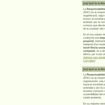
[ca] Què és la Re
La
Responsabilita
(RSC) és la respon
organització, sigui 
envers la societat 
activitat i per la co
comuns que afecten 
de la societat i del
En el seu màxim ni
conforma una
emp
propòsit
, entenen
l’adopció d’un mod
excel·lència socia
compartit
, és a di
alhora, per a tots e
definició més àmpl
Canyelles
]
[es] Qué es la Re
La
Responsabilida
(RSC) es la respo
organización, sea m
hacia la sociedad 
actividad y por la 
asuntos comunes q
sostenibilidad del 
medio ambiente.
En su máximo nive