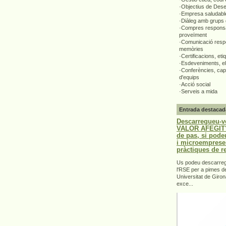
·Objectius de Des
·Empresa saludabl
·Diàleg amb grups 
·Compres responsa
proveïment
·Comunicació respo
memòries
·Certificacions, eti
·Esdeveniments, el
·Conferències, capa
d'equips
·Acció social
·Serveis a mida
Entrada destacad
Descarregueu-v
VALOR AFEGIT".
de pas, si pode
i microemprese
pràctiques de r
Us podeu descarrega
l'RSE per a pimes d
Universitat de Giron
exce...