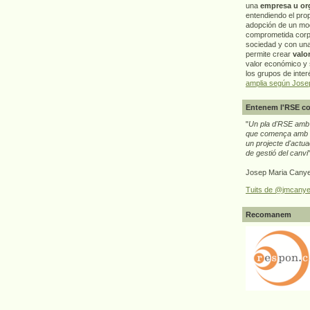
una
empresa u or
entendiendo el pro
adopción de un mo
comprometida corp
sociedad y con un
permite crear
valo
valor económico y s
los grupos de interé
amplia según Jose
Entenem l'RSE co
"
Un pla d'RSE amb g
que comença amb e
un projecte d'actua
de gestió del canvi
Josep Maria Canye
Tuits de @jmcanye
Recomanem