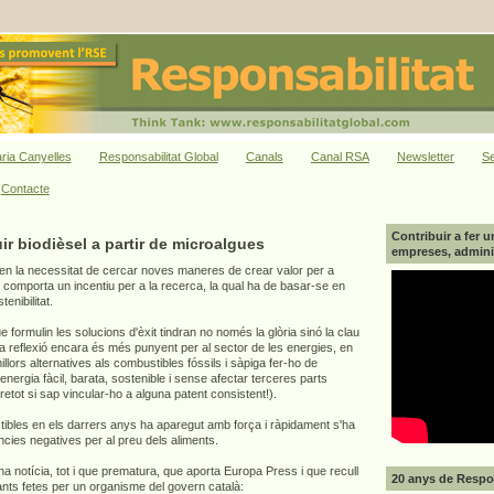
ria Canyelles
Responsabilitat Global
Canals
Canal RSA
Newsletter
Se
Contacte
Contribuir a fer u
uir biodièsel a partir de microalgues
empreses, adminis
uen la necessitat de cercar noves maneres de crear valor per a
xò comporta un incentiu per a la recerca, la qual ha de basar-se en
enibilitat.
formulin les solucions d'èxit tindran no només la glòria sinó la clau
ta reflexió encara és més punyent per al sector de les energies, en
illors alternatives als combustibles fóssils i sàpiga fer-ho de
nergia fàcil, barata, sostenible i sense afectar terceres parts
bretot si sap vincular-ho a alguna patent consistent!).
tibles en els darrers anys ha aparegut amb força i ràpidament s'ha
ncies negatives per al preu dels aliments.
na notícia, tot i que prematura, que aporta Europa Press i que recull
20 anys de Respon
ants fetes per un organisme del govern català: