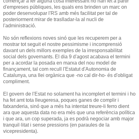
començar a fer alguna cosa interessant ho han fet a partir
d'empreses públiques, les quals ens brinden un marc on
poder desenvolupar l'RS amb més facilitat per tal de
posteriorment mirar de traslladar-la al nucli de
l'administració.
No són reflexions noves sinó que les recuperem per a
mostrar tot seguit el nostre pessimisme i incomprensió
davant un dels millors exemples de la irresponsabilitat
social dels governants. El dia 9 d'agost acabava el termini
per a acordar la posada en marxa del nou model de
finançament, tal com recull l'Estatut d'Autonomia de
Catalunya, una llei orgànica que -no cal dir-ho- és d'obligat
compliment.
El govern de l'Estat no solament ha incomplert el termini i ho
ha fet amt tota lleugeresa, poques ganes de complir i
fatxanderia, sinó que a més ha intentat treure-li ferro dient
ara que aquesta data no era més que una referència política
i que ara, un cop superada, ja es podrà negociar amb major
tranquil·litat i sense pressions (en paraules de la
vicepresidenta).