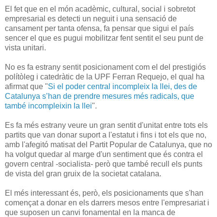
El fet que en el món acadèmic, cultural, social i sobretot
empresarial es detecti un neguit i una sensació de
cansament per tanta ofensa, fa pensar que sigui el país
sencer el que es pugui mobilitzar fent sentit el seu punt de
vista unitari.
No es fa estrany sentit posicionament com el del prestigiós
polítòleg i catedràtic de la UPF Ferran Requejo, el qual ha
afirmat que "
Si el poder central incompleix la llei, des de
Catalunya s’han de prendre mesures més radicals, que
també incompleixin la llei
".
Es fa més estrany veure un gran sentit d'unitat entre tots els
partits que van donar suport a l'estatut i fins i tot els que no,
amb l'afegitó matisat del Partit Popular de Catalunya, que no
ha volgut quedar al marge d'un sentiment que és contra el
govern central -socialista- però que també recull els punts
de vista del gran gruix de la societat catalana.
El més interessant és, però, els posicionaments que s'han
començat a donar en els darrers mesos entre l'empresariat i
que suposen un canvi fonamental en la manca de