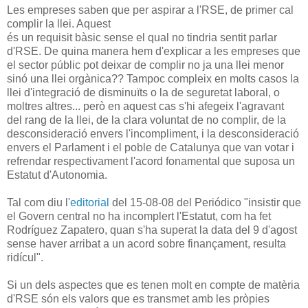
Les empreses saben que per aspirar a l'RSE, de primer cal
complir la llei. Aquest
és un requisit bàsic sense el qual no tindria sentit parlar
d'RSE. De quina manera hem d'explicar a les empreses que
el sector públic pot deixar de complir no ja una llei menor
sinó una llei orgànica?? Tampoc compleix en molts casos la
llei d'integració de disminuïts o la de seguretat laboral, o
moltres altres... però en aquest cas s'hi afegeix l'agravant
del rang de la llei, de la clara voluntat de no complir, de la
desconsideració envers l'incompliment, i la desconsideració
envers el Parlament i el poble de Catalunya que van votar i
refrendar respectivament l'acord fonamental que suposa un
Estatut d'Autonomia.
Tal com diu l'
editorial
del 15-08-08 del Periódico "insistir que
el Govern central no ha incomplert l'Estatut, com ha fet
Rodríguez Zapatero, quan s'ha superat la data del 9 d'agost
sense haver arribat a un acord sobre finançament, resulta
ridícul".
Si un dels aspectes que es tenen molt en compte de matèria
d'RSE són els valors que es transmet amb les pròpies