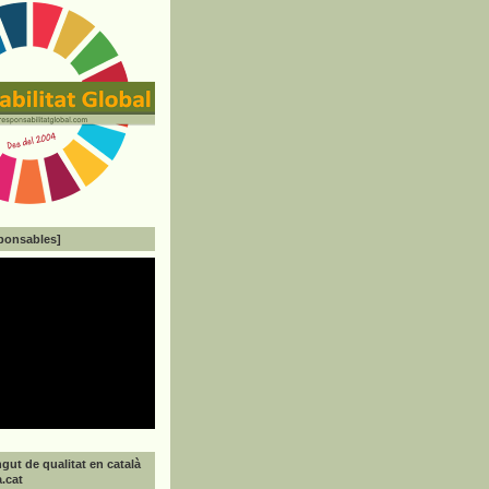
ponsables]
gut de qualitat en català
a.cat