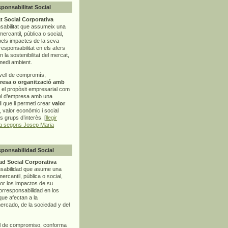
sponsabilitat Social
t Social Corporativa
sabilitat que assumeix una
mercantil, pública o social,
pels impactes de la seva
rresponsabilitat en els afers
la sostenibilitat del mercat,
 medi ambient.
vell de compromís,
resa o organització amb
t el propòsit empresarial com
el d’empresa amb una
l
que li permeti crear
valor
r, valor econòmic i social
ls grups d’interès. [
llegir
ia segons Josep Maria
sponsabilidad Social
d Social Corporativa
nsabilidad que asume una
ercantil, pública o social,
por los impactos de su
corresponsabilidad en los
ue afectan a la
mercado, de la sociedad y del
l de compromiso, conforma