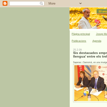
Pàgina principal
Josep Ma
Publicacions
Agenda
25.2.09
Sis destacades empre
llengua' entre els tr
Saperas i Sanromà, en una imatge