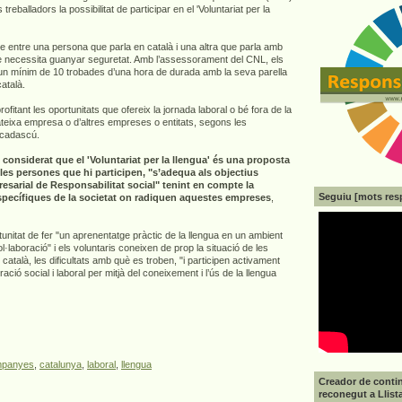
s treballadors la possibilitat de participar en el 'Voluntariat per la
cte entre una persona que parla en català i una altra que parla amb
que necessita guanyar seguretat. Amb l’assessorament del CNL, els
 un mínim de 10 trobades d’una hora de durada amb la seva parella
català.
fitant les oportunitats que ofereix la jornada laboral o bé fora de la
teixa empresa o d’altres empreses o entitats, segons les
e cadascú.
onsiderat que el 'Voluntariat per la llengua' és una proposta
les persones que hi participen, "s’adequa als objectius
resarial de Responsabilitat social" tenint en compte la
Seguiu [mots res
 específiques de la societat on radiquen aquestes empreses
,
tunitat de fer "un aprenentatge pràctic de la llengua en un ambient
ol·laboració" i els voluntaris coneixen de prop la situació de les
atalà, les dificultats amb què es troben, "i participen activament
gració social i laboral per mitjà del coneixement i l’ús de la llengua
panyes
,
catalunya
,
laboral
,
llengua
Creador de contin
reconegut a Llist