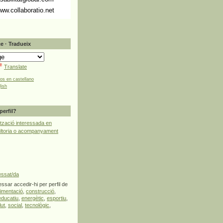
ww.collaboratio.net
e · Tradueix
Translate
tos en castellano
lish
perfil?
tzació interessada en
ultoria o acompanyament
essat/da
ssar accedir-hi per perfil de
limentació
,
construcció
,
educatiu
,
energètic
,
esportiu
,
lut
,
social
,
tecnològic
,