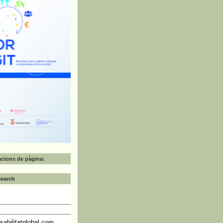
zacions de pàgina:
Search
abilitatglobal.com