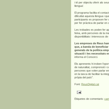
i té per objectiu oferir als seu
llengua'.
El programa facilita el conta
dificultat aquesta llengua i 
participants es proposen fer
per fer pràctica de parlar en 
Les trobades es poden fer apro
feina, amb persones de la ma
disponibilitats i interessos d
Les empreses de Reus han c
que, a banda de beneficiar 
generals de la política emp
situació i les necessitats
informa el Consorci.
Els aprenents hi troben l’opor
de naturalitat, comprensió i c
persones que volen parlar en c
en la tasca de facilitar la inte
pròpia del país".
Font:
ReusDigital.cat
Etiquetes de comentaris:
cam