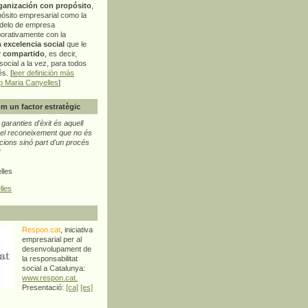
ganización con propósito
,
pósito empresarial como la
delo de empresa
orativamente con la
a
excelencia social
que le
r compartido
, es decir,
ocial a la vez, para todos
s. [
leer definición más
p Maria Canyelles
]
m un factor estratègic
aranties d'èxit és aquell
l reconeixement que no és
cions sinó part d'un procés
"
lles
lles
Respon.cat
, iniciativa
empresarial per al
desenvolupament de
la responsabilitat
social a Catalunya:
www.respon.cat.
Presentació:
[ca]
[es]