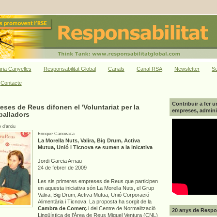
ria Canyelles
Responsabilitat Global
Canals
Canal RSA
Newsletter
Se
Contacte
Contribuir a fer u
ses de Reus difonen el 'Voluntariat per la
empreses, adminis
eballadors
 d'arxiu
Enrique Canovaca
La Morella Nuts, Valira, Big Drum, Activa
Mutua, Unió i Ticnova se sumen a la inicativa
Jordi Garcia Arnau
24 de febrer de 2009
Les sis primeres empreses de Reus que participen
en aquesta iniciativa són La Morella Nuts, el Grup
Valira, Big Drum, Activa Mutua, Unió Corporació
Alimentària i Ticnova. La proposta ha sorgit de la
Cambra de Comerç
i del Centre de Normalització
20 anys de Respon
Lingüística de l’Àrea de Reus Miquel Ventura (CNL)