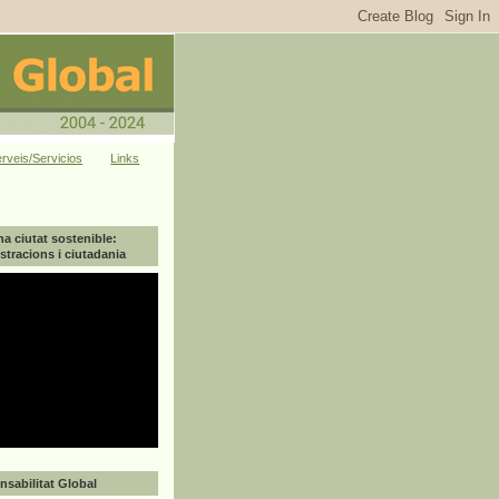
rveis/Servicios
Links
na ciutat sostenible:
tracions i ciutadania
sabilitat Global