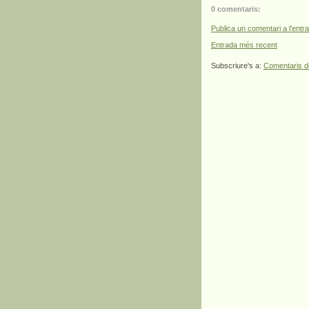
0 comentaris:
Publica un comentari a l'entr
Entrada més recent
Subscriure's a:
Comentaris d