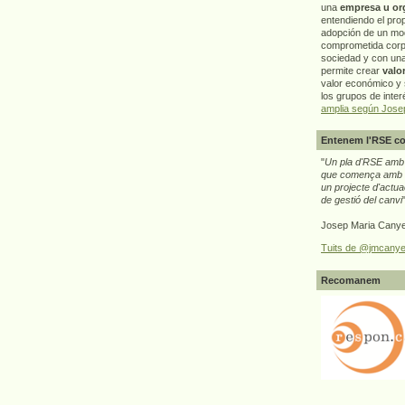
una
empresa u or
entendiendo el pro
adopción de un mo
comprometida corp
sociedad y con un
permite crear
valo
valor económico y s
los grupos de interé
amplia según Jose
Entenem l'RSE co
"
Un pla d'RSE amb g
que comença amb e
un projecte d'actua
de gestió del canvi
Josep Maria Canye
Tuits de @jmcanye
Recomanem