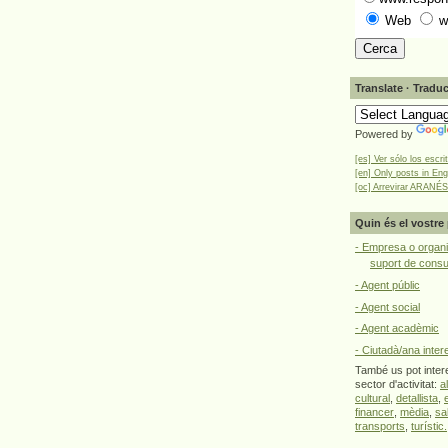
Web
w
Translate · Traduc
Powered by
[es] Ver sólo los escri
[en] Only posts in Eng
[oc] Arrevirar ARANÉS
Quin és el vostre 
- Empresa o organi
suport de cons
- Agent públic
- Agent social
- Agent acadèmic
- Ciutadà/ana inter
També us pot intere
sector d'activitat:
a
cultural
,
detallista
,
financer
,
mèdia
,
sa
transports
,
turístic.