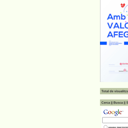
Total de visualit
Cerca || Busca || 
www.respons