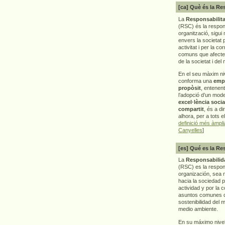
[ca] Què és la Re
La
Responsabilita
(RSC) és la respon
organització, sigui 
envers la societat 
activitat i per la co
comuns que afecten 
de la societat i del
En el seu màxim ni
conforma una
emp
propòsit
, entenen
l’adopció d’un mod
excel·lència socia
compartit
, és a di
alhora, per a tots e
definició més àmpl
Canyelles
]
[es] Qué es la Re
La
Responsabilida
(RSC) es la respo
organización, sea m
hacia la sociedad 
actividad y por la 
asuntos comunes q
sostenibilidad del 
medio ambiente.
En su máximo nive