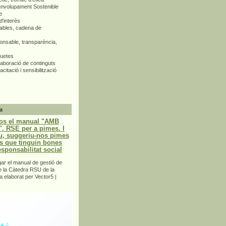
envolupament Sostenible
e
d'interès
bles, cadena de
nsable, transparència,
quetes
aboració de continguts
citació i sensibilització
a
os el manual "AMB
 RSE per a pimes. I
u, suggeriu-nos pimes
s que tinguin bones
esponsabilitat social
r el manual de gestió de
e la Càtedra RSU de la
a elaborat per Vector5 |