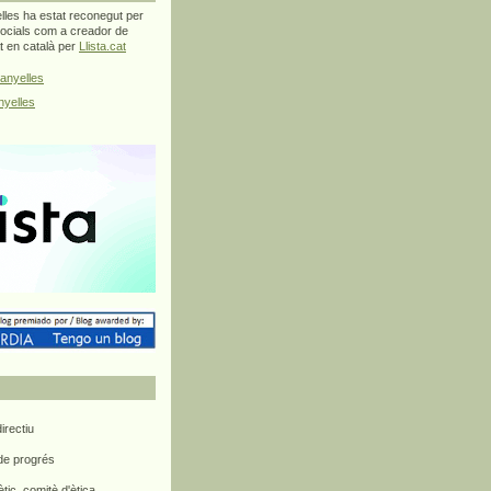
les ha estat reconegut per
ocials com a creador de
at en català per
Llista.cat
anyelles
yelles
rectiu
 de progrés
ètic, comitè d'ètica