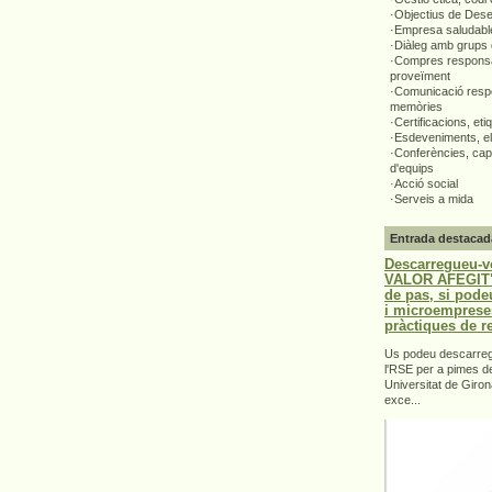
·Objectius de Des
·Empresa saludabl
·Diàleg amb grups 
·Compres responsa
proveïment
·Comunicació respo
memòries
·Certificacions, eti
·Esdeveniments, el
·Conferències, capa
d'equips
·Acció social
·Serveis a mida
Entrada destacad
Descarregueu-v
VALOR AFEGIT".
de pas, si pode
i microemprese
pràctiques de r
Us podeu descarrega
l'RSE per a pimes d
Universitat de Giron
exce...