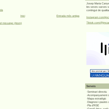
Josep Maria Canyel
les seves xarxes s
ada
contingut de qualit
Inici
Entrada més antiga
Instagram.com/jmc
Tiktok.com/@jmcan
el missatge (Atom)
Serveis
·Seminari directiu
·Acompanyament di
·Mapa estratègic
·Diagnosi i pautes
·Pla d'RSE
·Gestió ètica, codi 